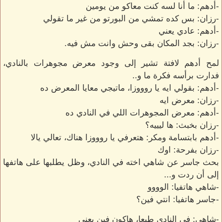
-أدهم: ما أنا لسه كنت معاكو من يومين
-رزان: بس كده تمشي من البورتو من غير ما تقولي
-أدهم: عادي يعني
-رزان: بجد المكان بقى وحش وانت مش فيه.
لمح أدهم لافتة تشير إلى وجود معرض مجوهرات بالنادي،
فدارت برأسه فكرة ما و..
-أدهم: بقولي ايه يا روووزا، ماتيجي معايا المعرض ده
-رزان: معرض ايه
-أدهم: معرض المجوهرات اللي في النادي ده
-رزان بخبث: ها ليييه؟
-أدهم بابتسامة ومكر: هتعرفي يا روووزا هناك، تعالي يالا
-رزان بفرحة: اوك
بحث جاسر عن شاهي اخته في النادي، وظل يطلبها على هاتفها
إلى أن ردت و...
-شاهي هاتفيا: الوووو
-جاسر هاتفيا: انتي فين؟
-شاهي: في النادي طبعا، هاكون فين يعني