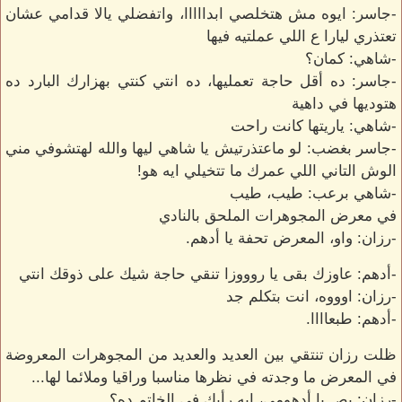
-جاسر: ايوه مش هتخلصي ابدااااا، واتفضلي يالا قدامي عشان
تعتذري ليارا ع اللي عملتيه فيها
-شاهي: كمان؟
-جاسر: ده أقل حاجة تعمليها، ده انتي كنتي بهزارك البارد ده
هتوديها في داهية
-شاهي: ياريتها كانت راحت
-جاسر بغضب: لو ماعتذرتيش يا شاهي ليها والله لهتشوفي مني
الوش التاني اللي عمرك ما تتخيلي ايه هو!
-شاهي برعب: طيب، طيب
في معرض المجوهرات الملحق بالنادي
-رزان: واو، المعرض تحفة يا أدهم.
-أدهم: عاوزك بقى يا روووزا تنقي حاجة شيك على ذوقك انتي
-رزان: اوووه، انت بتكلم جد
-أدهم: طبعاااا.
ظلت رزان تنتقي بين العديد والعديد من المجوهرات المعروضة
في المعرض ما وجدته في نظرها مناسبا وراقيا وملائما لها...
-رزان: بص يا أدهومي، ايه رأيك في الخاتم ده؟