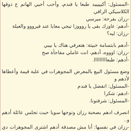
-المسئول: أكيييييد طبعا يا فندم، وأحب أحيي الهانم ع ذوقها
الكلاسيكي الراقي
-رزان بفرحة: ميرسي
-أدهم: عاوزك بقى يا روووزا تيجي معايا عند فيرووو والعيلة
-رزان: ليه؟
-أدهم بابتسامة خبيثة: هتعرفي هناك يا بيبي
-رزان: اوووه، أدهم، انت عاملي مفاجأة صح
-أدهم: طبعااااااااا.
وضع مسئول البيع بالمعرض المجوهرات في علبة قيمة وأعطاها
لأدهم و
-المسئول: اتفضل يا فندم
-ادهم: شكرا
-المسئول: شرفتونا.
انصرف ادهم بصحبة رزان وتوجها سويا حيث تجلس عائلة أدهم
و..
-رزان في نفسها: أنا مش مصدقة أدهم اشترى المجوهرات دي