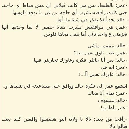
-عمر: بالظبط، بس هي كانت قيلالي ان مش معاها أي حاجة،
حتى كانت رافضة تشرب أي حاجة من غير ما تدفع فلوسها
-خالد وقد أخذ يفكر في شيئا ما: أها..
-عمر: هي موافقتش تشرب معايا عصير إلا لما وعدتها انها
تعزمني ع واحد تاني أما يبقى معاها فلوس.
-خالد: مممم، ماشي
-عمر: طب ناوي تعمل ايه؟
-خالد: بص أنا جاتلي فكرة وعاوزك تجاريني فيها
-عمر: ايه هي
-خالد: عاوزك تعمل آآ...!
استمع عمر إلى فكرة خالد ووافق على مساعدته في تنفيذها و..
-عمر: تمام أنا معاك
-خالد: هنشوف
-عمر: اطمن!
-رأفت من بعيد: يالا يا ولاد، انتو هتفضلوا واقفين كده بعيد،
تعالوا يالا