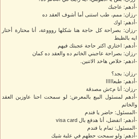
-أدهم: عاجبك
-رزان: ممم، طب استنى أما أشوف العقد ده
-أدهم: اوك
-رزان: بصراحة كل حاجة هنا شكلها روووعة، أنا محتارة أختار
ايه بالظبط
-أدهم: اختاري اكتر حاجة عجبتك فيهم
-رزان: بصراحة عاجبني الخاتم ده والعقد ده كمان
-ادهم: خلاص هاخد الاتنين.
-رزان: بجد؟
-أدهم: طبعااااا
-رزان: أنا مcش مصدقة
-أدهم لمسئول البيع بالمعرض: لو سمحت احنا عاوزين العقد
والخاتم
-المسئول: حاضر يا فندم
-أدهم: اتفضل، أنا هدفع بال visa card
-المسئول: تمام يا فندم
-أدهم: ولو سمحت حطهم في علبة شيك