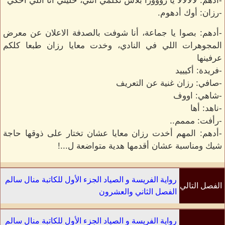
-أدهم: لالالالا يا روووزا بلاش تكلمي انتي، خليني أنا اللي أحكي
-رزان: أوك أدهوم.
-أدهم: بصوا يا جماعة، أنا شوفت بالصدفة الاعلان عن معرض
المجوهرات اللي في النادي، وخدت معايا رزان طبعا كلكم
عرفينها
-فريدة: أكيييد
-صافي: رزان غنية عن التعريف
-شاهي: اووف
-ناهد: أها
-رأفت: مممم..
-أدهم: المهم أخدت رزان معايا عشان تختار على ذوقها حاجة
شيك ومناسبة عشان أقدمها هدية متواضعة ل...!
رواية الفريسة و الصياد الجزء الأول للكاتبة منال سالم
الفصل التالي
الفصل الثاني والعشرون
رواية الفريسة و الصياد الجزء الأول للكاتبة منال سالم