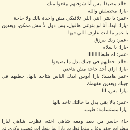
-خالد مضيفا: بس أنا شوفتهم بيقعوا منك
-يارا: محصلش والله
-عمر: يا بنتي انتي اللي تلاقيكي مش واخدة بالك ولا حاجة
-يارا: ابدا، أنا لو بتوعي هاقول، بس دول لأ مش ممكن، وبعدين
يا عمر ما انت عارف اللي فيها
-عمر: ربك بيرزق
-يارا: يا سلام
-عمر: اه طبعاااااااااا
-خالد: حطيهم في جيبك بدل ما يضيعوا
-يارا: ازاي أخد حاجة مش بتاعتي
-عمر هامسا: يارا أبوس ايدك الناس هتاخد بالها، حطيهم في
جيبك وبعدين هفهمك
-يارا: بس، آآآ.
-عمر: يالا بقى بدل ما خالتك تاخد بالها
-يارا مستسلمة: طيب.
جاء جاسر من بعيد ومعه شاهي اخته، نظرت شاهي ليارا
بنظرات حقد وغل، بينما نظرت يارا لها بنظرات غضب وكره، ثم