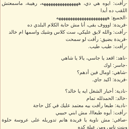
-رأفت: ايوه هي دي، ههههههههههههههههه، رهيبة، ماسمعتش
اللقب ده أبدا
-الجميع: ههههههههههههههههههههههه
-فريدة: اوووف بقى، أنا مش حابة الكلام البلدي ده
-رأفت: والله لايق عليكي، ست كلاس وشيك واسمها ام خالد
-فريدة بضيق: رأفت لو سمحت
-رأفت: طيب طيب.
-ناهد: اقعد يا جاسي، يالا يا شاهي
-جاسر: اوك
-شاهي: اومال فين أدهم؟
-فريدة: اكيد جاي.
-نادية: أخبار الشغل ايه يا خالد؟
-خالد: الحمدلله تمام
-نادية: طبعا رأفت بيه معتمد عليك في كل حاجة
-رأفت: أيوه طبعااا، مش ابني حبيبي
-صافي: مش ناوية يا فريدة هانم تدوريله على عروسة حلوة
وبنت ناس ومن عيلة كده