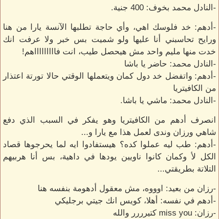
-النادل محمد بخوف: 400 جنية.
-أدهم: خد فلوسك اهي، وأي حاجة تطلبها الآنسة يارا من هنا
ورايح تحاسبني أنا عليها ولو شميت بس خبر ولا عرفت انك
خدت منها مليم واحد مش هيحصل طيب، انت فاااااااااهم!
-النادل محمد: حاضر يا باشا
-أدهم: واتفضل خد دول كمان ويتعملها الوقتي حالا تورتة اعتذار
من الكافيتريا
-النادل محمد: ماشي يا باشا.
انصرف أدهم من الكافيتريا وهو يفكر في السبب الذي دفع
شاهي ورزان وندى لعمل هذا مع يارا و...
-أدهم: طب ليه عملوا كده؟ هيستفادوا ايه لما يحرجوها قصاد
الكل لأ وكمان كانوا ناويين يودها في داهية، بس أنا هربيهم
التلاتة بطريقتي...
-رزان من بعيد: اوووه، مش معقول أدهومة بنفسه هنا
-أدهم في نفسه: أهلا، كويس انك جيتي برجليكي
-رزان: miss you كتيرررر والله