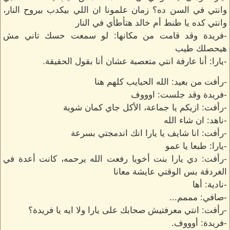
وانتي في السن ده؟ زمان علمونا ان اللي بيكدب بيروح النار،
وانتي كده يا طنط أم خالد هتأطأي في النار
-فريدة وقد قامت من مكانها: لو سمعت حسك تاني مش
هيحصلك طيب
-يارا: أنا عارفة انتي متعصبة عشان أنا بقول الحقيقة.
-رأفت من بعيد: الله الحبايب كلهم هنا
-فريدة وقد جلست: اوووف
-رأفت: ازيكم يا جماعة، الأكل جاي كمان شوية
-ناهد: ان شاء الله
-رأفت: انا شايف يا يارا انك اندمجتي بسرعة
-يارا: طبعا يا عمو
-رأفت: دي يارا بنت أخويا رفعت الله يرحمه، كانت أعدة في
الغردقة بس الوقتي عايشة معانا
-نادية: أها
-صافي: مممم...
-رأفت: انتي معرفتيش صحابك على يارا ولا ايه يا فريدة؟
-فريدة: أوووف.