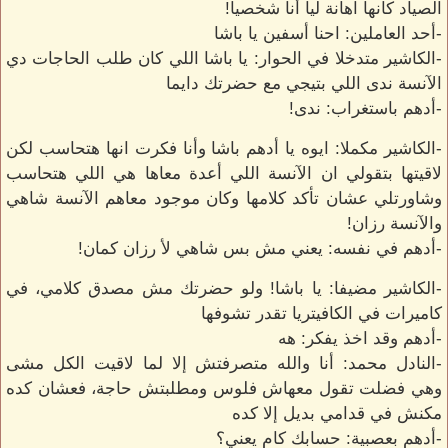
الصياد كأنها اهانة ليا أنا شخصيا!
-أحد العاملين: احنا أسفين يا باشا
-الكاشير متدخلا في الحوار: يا باشا اللي كان طلب الحاجات دي
الآنسة ندى اللي بتيجي مع حضرتك دايما
-أدهم باستغراب: ندى!
-الكاشير مكملا: ايوه يا أدهم باشا وأنا فكرت انها هتحاسب لكن
لاقيتها بتقولي ان الآنسة اللي أعدة معاها هي اللي هتحاسب
وشاورتلي عشان تأكد كلامها وكان موجود معاهم الآنسة شاهي
والآنسة رزان!
-أدهم في نفسه: يعني مش بس شاهي لأ رزان كمان!
-الكاشير مضيفا: يا باشا! ولو حضرتك مش مصدق كلامي، في
كاميرات في الكافيتريا تقدر تشوفها
-أدهم وقد اخذ يفكر: هه
-النادل محمد: أنا والله متصرفتش إلا لما لاقيت الكل مشى
وهي فضلت تقول معهاش فلوس ومطلبتش حاجة، فعشان كده
مكنش في قدامي بديل إلا كده
-أدهم بعصبية: حسابك كام يعني؟