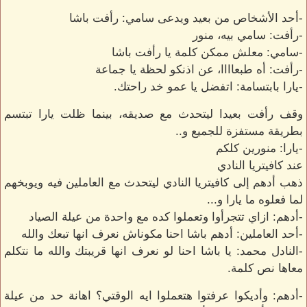
-أحد الأشخاص من بعيد ويدعى سامي: رأفت باشا
-رأفت: سامي بيه، منور
-سامي: معلش ممكن كلمة يا رأفت باشا
-رأفت: أه طبعاااا، عن اذنكو لحظة يا جماعة
-يارا بابتسامة: اتفضل يا عمو خد راحتك.
وقف رأفت بعيدا ليتحدث مع صديقه، بينما ظلت يارا تبتسم
بطريقة مستفزة للجميع و..
-يارا: منورين كلكم
عند كافيتريا النادي
ذهب أدهم إلى كافيتريا النادي ليتحدث مع العاملين فيه ويوبخهم
لما فعلوه ما يارا و...
-أدهم: ازاي تتجرأوا وتعملوا كده مع واحدة من عيلة الصياد
-أحد العاملين: أدهم باشا احنا مكوناش نعرف انها تبعك والله
-النادل محمد: يا باشا احنا لو نعرف انها قريبتك والله ما نتكلم
معاها نص كلمة.
-أدهم: وأديكوا عرفتوا هتعملوا ايه الوقتي؟ اهانة حد من عيلة