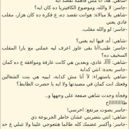
-شاهي: هه، أنا مش فاهمة تقصد ايه
-جاسر: لا والله، وموضوع الكافيتريا ده كان ايه؟
-شاهي بلا مبالاة: هوانت تقصد ده، ع فكرة ده كان هزار، مقلب
عادي يعني
-جاسر: لو والله مقلب.
-شاهي: أه، فيها ايه يعني؟
-جاسر: طيب!أنا بقى عاوز اعرف ليه عملتي مع يارا المقلب
السخيف ده؟
-شاهي: آآآآ، عادي، وبعدين هي كانت عارفة وموافقة ع ده كمان
-جاسر بحدة: انتي كدابة
-شاهي باستهزاء: لأ أنا مش كدابة، ايييه هي بنت الشغالين
وقعتك انت كمان في مصيدتها ولا ايه يا حضرت الظابط؟
وفجأة وجدت شاهي صفعة على وجهها و..
طااااااااااخ
-جاسر بصوت مرتفع: اخرسي!
-شاهي: انتي بتضربني عشان خاطر الجربوعة دي
-جاسر: وأكسر عضمك كله طالما هتتعوجي علينا ولا تتبلي ع حد