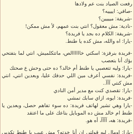
رفعت الصياد بنت عم ولادها
-صافي: اييييه؟
-شريفة: ميييين؟
-نادية: مش معقول؟ انتي بنت عمهم، لأ مش ممكن!
-شريفة: الكلام ده بجد يا فريدة؟
-يارا: اه والله، مش كده يا طنط.
-فريدة بنرفزة: اسكتي خاااااالص، ماتتكلميش، انتي لما بتفتحي
بؤك أنا بتعصب
-يارا: وليه تتعصبي يا طنط أم خالد؟ ده حتى وحش ع صحتك
-فريدة: نفسي أعرف مين اللي حدفك عليا، وبعدين انتي، انتي
مش كنتي آآآ..
-يارا: تقصدي كنت مع مدير أمن النادي
-فريدة: ايوه، ازاي سابك تمشي
-يارا وهي تشير لهاتف فريدة: ده سوء تفاهم حصل، وبعدين يا
طنط ام خالد مش ده الموبايل بتاعك على ما اعتقد
-فريدة: هه، آآآآ، أه هو.
-يارا: اومال ليه قولتي ان أنا خدته؟ مش عيب يا طنط تكدبي