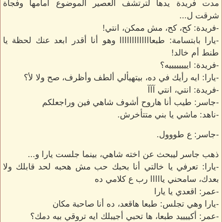
مدت فريدة يدها لترتشف العصير الموضوع أمامها وفجأة
شرقت ل...
-فريدة: كح، كح، مش ممكن، انتي!
-يارا بابتسامة: طبعااااااااااااا وهو أنا أقدر ابعد عنك لحظة يا
طنط أم خالد!
-فريدة: اييييييييه؟
-يارا: ايه رأيك في ده، بيتهيألي ألطف وأظرف، صح ولا لأ؟
-فريدة: انتي، انتي آآآ
-جاسر: طيب أنا هاروح أشوف شاهي فين وراجعلكم
-ناهد: ماشي يا بني متتأخرش.
-جاسر: ع طووول.
ذهب جاسر ليبحث عن اخته شاهي، بينما جلست يارا و...
-يارا: تعرفي يا خالتي أنا بحبك حب مش هحبه لحد قابلك ولا
بعدك، سامحني يااااا رب ع كلامي ده
-عمر: اقعدي يا يارا
-يارا وهي تجلس: طبعا هاقعد، ده أنا صاحبة مكان
-عمر: أكييييد طبعا، ها تحبي أجيبلك ايه تروقي بيه دمك؟