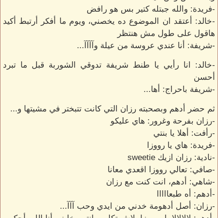
-فريدة: والله جبتله كتير بس هو رافض
-خالد: أعتقد ان الموضوع ده يخصني، ويوم ما أفكر أرتبط أكيد
هاقول على طول مش هنتظر
-شريفة: أنا عندي عروسة من عيلة وآآآآ...
-خالد: انا رأيي يا طنط شريفة تدوقي الشوربة قبل ما تبرد
أحسن
-شريفة باحراج: أها...
ثم حضر أدهم وبصحبته رزان التي كانت تتبختر في مشيتها و...
-رزان بفرحة وغرور: هاي عليكو
-رأفت: أهلا يا بنتي
-فريدة: هاي يا رووزا
-نادية: رزان ازيك sweetie
-صافي: تعالي رووزا اقعدي معانا
-شاهي: أدهم، انت كنت مع رزان
-أدهم: أه طبعااااا
-رزان: أصل أدهومة خدني من ايدي وحب آآآ...