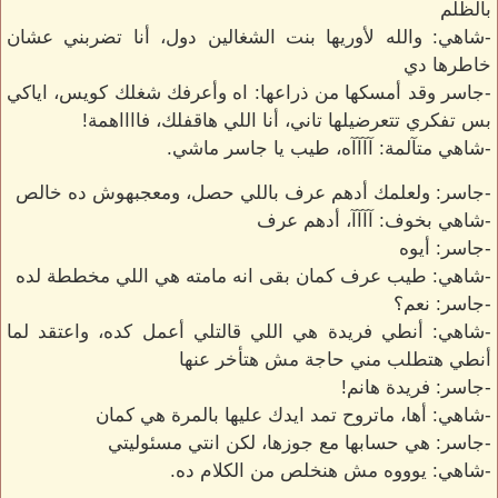
بالظلم
-شاهي: والله لأوريها بنت الشغالين دول، أنا تضربني عشان
خاطرها دي
-جاسر وقد أمسكها من ذراعها: اه وأعرفك شغلك كويس، اياكي
بس تفكري تتعرضيلها تاني، أنا اللي هاقفلك، فااااهمة!
-شاهي متآلمة: آآآآه، طيب يا جاسر ماشي.
-جاسر: ولعلمك أدهم عرف باللي حصل، ومعجبهوش ده خالص
-شاهي بخوف: آآآآ، أدهم عرف
-جاسر: أيوه
-شاهي: طيب عرف كمان بقى انه مامته هي اللي مخططة لده
-جاسر: نعم؟
-شاهي: أنطي فريدة هي اللي قالتلي أعمل كده، واعتقد لما
أنطي هتطلب مني حاجة مش هتأخر عنها
-جاسر: فريدة هانم!
-شاهي: أها، ماتروح تمد ايدك عليها بالمرة هي كمان
-جاسر: هي حسابها مع جوزها، لكن انتي مسئوليتي
-شاهي: يوووه مش هنخلص من الكلام ده.