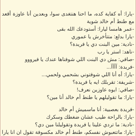
-يارا: أه كفاية كده، ما احنا هنتغدى سوا، وبعدين أنا عاوزة أقعد
مع طنط أم خالد شوية
-عمر هامسا ليارا: أستودعك الله بقى
-يارا بدلع: متتأخرش يا عموري
-نادية: مين البنت دي يا فريدة؟
-ناهد: استر يا رب
-صافي: مش دي البنت اللي شوفناها عندك يا فيرووو
-فريدة: آآآآ...
-يارا: أه أنا اللي شوفتوني بشحمي ولحمي...
-شريفة: تقربلك ايه يا فريدة؟
-صافي: ايوه عاوزين نعرف!
-يارا: ما تقوليلهم يا طنط أم خالد أنا مين؟
-فريدة بعصبية: أنا ماسميش أم خالد
-يارا: بالراحة طيب عشان ضغطك وسكرك
-نادية: ما تردي علينا يا فريدة وتقوليلنا مين دي؟
-يارا: ماتتعبوش نفسكم، طنط أم خالد مكسوفة تقول ان انا يارا