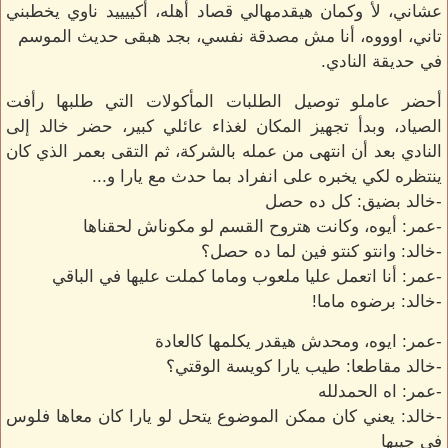
عشاني، لأ وكمان هيقدمهالي قصاد أهله، أكييييد ناوي يخطبني
تاني، اوووه، أنا مش مصدقة نفسي، بجد هبقى حديث الموسم
في حديقة النادي.
أحضر عاملو توصيل الطلبات المأكولات التي طلبها رأفت
الصياد، وبدأ تجهيز المكان لغذاء عائلي كبير، حضر خالد إلى
النادي بعد أن انتهى من عمله بالشركة، ثم التقى بعمر الذي كان
ينتظره لكي يخبره على انفراد بما حدث مع يارا و...
-خالد بضيق: كل ده حصل
-عمر: أيوه، وكانت هتروح القسم لو مكوناش لحقناها
-خالد: وانتو كنتو فين لما ده حصل؟
-عمر: أنا اتعمل عليا ملعوب وماما كملت عليها في الباقي
-خالد: برضوه ماما!
-عمر: ايوه، ومحدش هيقدر يكلمها كالعادة
-خالد مقاطعا: طيب يارا كويسة الوقتي؟
-عمر: اه الحمدلله
-خالد: يعني كان ممكن الموضوع يتحل لو يارا كان معاها فلوس
في جيبها