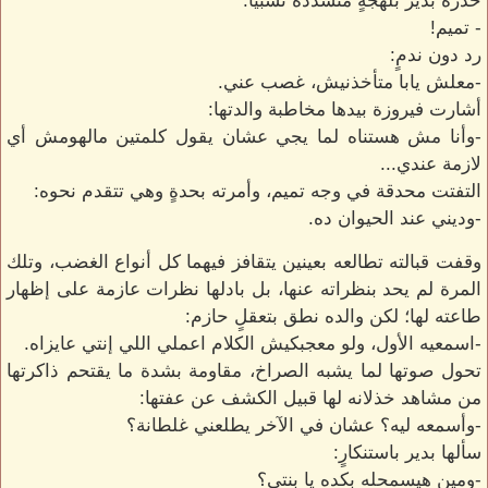
حذره بدير بلهجةٍ متشددة نسبيًا:
- تميم!
رد دون ندمٍ:
-معلش يابا متأخذنيش، غصب عني.
أشارت فيروزة بيدها مخاطبة والدتها:
-وأنا مش هستناه لما يجي عشان يقول كلمتين مالهومش أي
لازمة عندي...
التفتت محدقة في وجه تميم، وأمرته بحدةٍ وهي تتقدم نحوه:
-وديني عند الحيوان ده.
وقفت قبالته تطالعه بعينين يتقافز فيهما كل أنواع الغضب، وتلك
المرة لم يحد بنظراته عنها، بل بادلها نظرات عازمة على إظهار
طاعته لها؛ لكن والده نطق بتعقلٍ حازم:
-اسمعيه الأول، ولو معجبكيش الكلام اعملي اللي إنتي عايزاه.
تحول صوتها لما يشبه الصراخ، مقاومة بشدة ما يقتحم ذاكرتها
من مشاهد خذلانه لها قبيل الكشف عن عفتها:
-وأسمعه ليه؟ عشان في الآخر يطلعني غلطانة؟
سألها بدير باستنكارٍ:
-ومين هيسمحله بكده يا بنتي؟