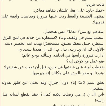
قالت بترددٍ:
-عمك جاي، على، هنا، علشان يتفاهم معاكي.
بمنتهى العصبية والغيظ ردت عليها فيروزة وقد هبت واقفة على
قدميها:.
-يتفاهم مع مين؟ معايا؟ مش هيحصل.
انتصب تميم في وقفته، وعاد لاستنفاره من جديد في لمح البرق.
استطرد خليل معقبًا بضيق، مستحضرًا تهديد ابنه الخطير لابنته:
-الأولى ك، ان ي، ربيه، بدل م، ا ك، ان هددنا ببنت، ي.
أدارت فيروزة رأسها في اتجاهه، وسألته بوجهٍ غائم:
-هو عمل مع كوكي إيه؟
ضغطت آمنة على شفتيها في حزنٍ، قبل أن تجيب عن شقيقها:
-هددنا لو مقولنالوش على مكانك إنه هيرميها.
نطق تميم لاعنًا إياه دون احترازٍ، وقد تخلى عن طور هدوئه
المفتعل:
-ابن ال (، )، هي وصلت لكده كمان؟ حقنا نقطع لسانه قبل
راسه!