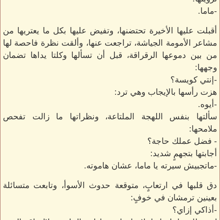
-ماما.
أقبلت عليها الأخيرة تحتضنها، وتفيض عليها بكل ما يعتريها من
مشاعر الأمومة الجياشة، تراجعت عنها، وألقت نظرة فاحصة لها
من بين دموعها الرقراقة، قبل أن تسألها وكلتا يداها تضمان
وجهها:
-إنتي كويسة؟
هزت رأسها بالإيجاب وهي ترد:
-أيوه.
سألتها بنفس اللهجة الملتاعة، ونظراتها ما زالت تفحص
ملامحها:
- فضل عملك حاجة؟
أجابتها بتجهمٍ شديد:
-ماتجبيش سيرته يا ماما، عشان هاموته.
دق قلبها في ارتعابٍ، متوقعة حدوث الأسوأ، وتابعت متسائلة
بعينين ترمشان في خوفٍ:
-أذاكي إزاي؟