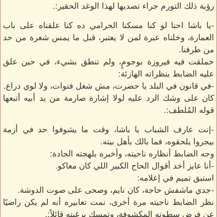
رؤية ذلك التورم جراء تصديها لهذا الوغد الحقير:.
-يا باشا احنا لو كنا مسكنا الحرامي ده كنا علقناه على باب
العمارة، وخلناه عبرة لمن لا يعتبر، قبل ما يمس شعرة من حد
من طرفنا.
حملقت فيه فيروزة بوجومٍ، ولم تنطق بشيء، في حين علق
عليه الضابط بنظراته الهازئة:
-في قانون في البلد يا حضرت، مش شغل فتوات، ولا لوي دراع.
كان على وشك الرد عليه لولا إشارة صارمة من يد أبيه أتبعها
قوله المُلطف:.
-إنت عارف الشباب يا باشا، وقت ما يشوفوا حد في أزمة
بيجروا يلحقوه، فما بالك بأهل بيته.
وجه الضابط أنظاره ناحيته، وأخبره بلهجته الجادة:
-أنا عايز أخد أقوال الحاج الكبير اللي كان معاكو.
استبق تميم في إعلامه:
-جدي ماشفش حاجة، كان نايم، وصحى على صوت الدوشة.
نظر الضابط ناحيته مرة أخرى، نمت تعابيره أنه لم يكن راضيًا
عن فرض سطوته المكشوفة، وتمسك برغبته قائلاً:.