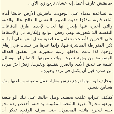
-مابقتش عارف أعمل إيه عشان ترجع زي الأول.
لم تساعده قدماه على الوقوف، فافترش الأرض جالسًا أمام
شاهد قبره، متذكرًا حديث الطبيب النفسي المعالج لحالة والدته،
والتي أخبره عنها بإيجازٍ أنها لجأت لإحدى طرق الدفاعات
النفسية اللا شعورية، وهي رفض الواقع وإنكاره، بل والإسقاط
على الآخرين فأصبحت تتعامل مع قضية مقتل ابنتها على أنها لم
تكن المتورطة المباشرة فيها، وإنما غيرها من تسبب في إزهاق
روحها، لذا نمت بداخلها رغبة شعورية في تحقيق العدالة
المنقوصة من وجهة نظرها، وباتت مهمتها الانتقام لها بوسائل
عنيفة قد تلحق الأذى والضرر بنفسها وبغيرها. زفيرٌ آخرٌ طرده
من صدره قبل أن يكمل في تردد وحيرةٍ:.
-وخايف لو، سبتها ترجع تعيش معايا، تعمل مصيبة، وساعتها مش
هسامح نفسي.
كفكف عبراتٍ علقت بجفنيه، وظل جالسًا على تلك الو ضعية
لبرهةٍ، محاولاً تفريغ الشحنة المكبوتة بداخله، أخفض يده نحو
جيبه ليخرج هاتفه المحمول، حتى يعرف الوقت، تذكر أن