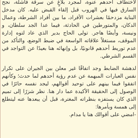
لاختطاف أحدهم عنوة، لمجرد بلاغٍ عن سرقة فاشلة، نجح
السارق فيها في الهروب قبل إلقاء القبض عليه. كان مدخل
البناية مزدحمًا بعشرات الأفراد، ما بين أفراد الشرطة، وعمال
الدكان، والمتورطين في الحادثة، فيما عدا الجد سلطان، و
ونيسة، وأيضًا هاجر. تولى الحاج بدير الذي عاد لتوه إدارة
الموقف، مستغلاً علاقاته الواسعة في ضبط الوضع، والتأكد من
عدم توريط أحدهم قانونيًا، بل وإنهائه هنا بعيدًا عن التواجد في
القسم الشرطي.
لدهشة الضابط وجد اتفاقًا غير معلن بين الجيران على تكرار
نفس العبارات المبهمة عن عدم رؤية أحدهم لما حدث؛ وكأنهم
اتفقوا فيما بينهم على توحيد أقوالهم، ليجد نفسه حائرًا في
الوصول إلى الحقيقة الأكيدة عما دار هنا. نظر شزرًا إلى تميم
الذي كان يستفزه بنظراته المغترة، قبل أن يبعدها عنه ليتطلع
إلى همسة ويأمرها:
-امضي على أقوالك هنا يا مدام.