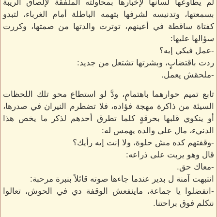
لم يطاوعها لسانها لإخبارها بمحاولته الملفقة لإلصاق الريبة
بسمعتها، وتدنيسه لشرفها بتهمه الباطلة أمام الغرباء، لتبدو
كفتاة ساقطة في أعينهم، توترت والدتها من صمتها، وكررت
سؤالها عليها:
-عمل فيكي إيه؟
ردت باقتضابٍ، وبشرتها تشتعل من جديد:
-ملحقش يعمل.
تابع تميم حوارهما باهتمامٍ، ودَّ لو استطاع محو تلك اللحظات
السيئة من ذاكرة مهجة فؤاده، فلا تضطرم النيران في صدرها،
أو ينكوي قلبها بحرقةٍ كلما تطرق أحدهم لذكر ما يخص هذا
الدنيء، مال على والده يهمس له:
-وقفتهم كده مش حلوة، ولا إنت إيه رأيك؟
قال وهو يربت على ذراعه:
-معاك حق.
انتبهت آمنة ل بدير عندما جاءها صوته قائلاً بنبرة مرحبة:
-اتفضلوا يا جماعة، ماينفعش الوقفة دي في الحوش، تعالوا
نتكلم فوق براحتنا.