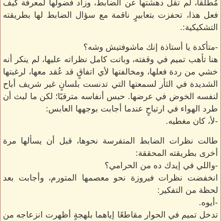
مُطلقا، لم تقل دهشتها عن الضابط، وزاد فضولها لمعرفة كيف
فعل هذا، تحفزت بتعابيرٍ ناقمة مع سؤال الضابط لها بطريقته
التشكيكية:.
-متأكدة يا أستاذة إنك ماشوفتيش وشه؟
هنا تأهب تميم في وقفته، وباتت كامل نظراته عليها، لم ينكر أنه
خشي من ردة فعلها، ومخالفتها لأي اتفاقٍ قد عُقد معها، لرغبتها
الشديدة في الثأر لسمعتها التي تدنست بلسانٍ غير شريف أباح
لنفسه الخوض في عرضها. حبس أنفاسه مترقبًا؛ لكن ما لبث أن
طرد الهواء في ارتياحٍ عندما أجابت بوجهها العابس:
-لأ، كان مغطيه.
طالت نظرات الضابط المتفرسة نحوها، قبل أن يسألها مرة
أخرى بطريقته المحققة:
-واللي في إيدك ده من الحرامي؟
انخفضت نظرات فيروزة نحو معصمها المتورم، وأجابت بعد
لحظة من التفكير:
-أيوه.
تدخل تميم في الحوار مقاطعًا إياهما بلهجةٍ أظهرت انزعاجه من