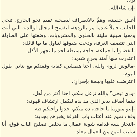
ترد:
-إن شاءالله.
أغلق حقيبته، وهمَّ بالانصراف ليصحبه تميم نحو الخارج، تنحى
للجانب قليلاً عندما مر بالردهة، ليفسح المجال لوالدته التي أتت
ومعها صينية مليئة بالحلوى والمشروبات، وضعتها على الطاولة
التي تنتصف الغرفة، ودعت ضيوفها لتناول ما بها قائلة:
-اتفضلوا يا جماعة، حاجة بسيطة لحد ما نجهز الأكل.
اعتذرت منها آمنة بحرجٍ شديد:
-مالوش لزوم والله، احنا هنمشي، كفاية وقفتكم مع بناتي طول
اليوم.
اعترضت عليها ونيسة بإصرارٍ:.
-ودي تيجي؟ والله نزعل منكم، احنا أكتر من أهل.
بينما أضاف بدير الذي مد يده ليكمل ارتشاف قهوته:
-إنتو منورينا يا حاجة، ده بيتكم، خدوا راحتكم فيه.
وقف تميم عند أعتاب باب الغرفة يخبرهم بجدية:
-النجار لسه قدامه شوية عقبال ما يخلص تصليح الباب فوق، أنا
سايب اتنين من العمال معاه.