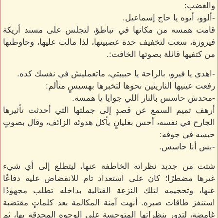
والغضب:
-ألوو، أيوه يا حاج إسماعيل.
قامت همسة من مكانها في تباطؤ، لتجلس على مسند أريكة
فيروزة، سعت لتخفيف حدة عصبيتها، لذا مالت عليها، وحاوطتها
من كتفيها قائلة بصوتها الخافت:.
-اهدي يا فيرو، بالراحة يا حبيبتي، ماتعمليش في نفسك كده.
رفعت عينيها الناريتين نحوها لتخبرها بهسيسٍ متألم:
-محدش حاسس بالنار اللي جوايا يا همسة.
أرهف تميم السمع عن قصدٍ إلى جملتها التي أحدثت تأثيرها
الجارح في نفسه، أحس بغليانٍ يأكل هدوئه الزائف، وقال بصوتٍ
حبسه في جوفه:
-بس أنا حاسس.
شتت من جديد نظراته الخاطفة عنها، ليتطلع إلى أي شيء
غيرها مضطرًا؛ كان على استعداد تام للانقضاض عليه دفاعًا
عنها، وتحجيمه لتلك النزعة القتالية بداخله تطلب مجهودًا
استنفز طاقات صبره. أنهت آمنة المكالمة بعد كلماتٍ مقتضبة
غامضة، لتدور بنظراتها المتوجسة على الوجوه المحدقة بها، ثم