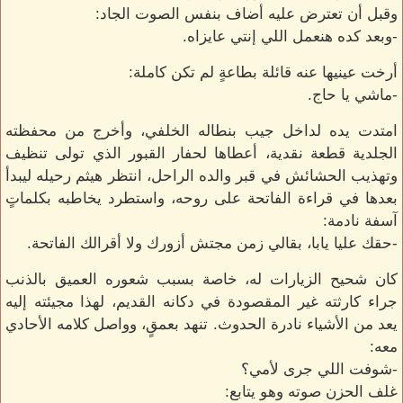
وقبل أن تعترض عليه أضاف بنفس الصوت الجاد:
-وبعد كده هنعمل اللي إنتي عايزاه.
أرخت عينيها عنه قائلة بطاعةٍ لم تكن كاملة:
-ماشي يا حاج.
امتدت يده لداخل جيب بنطاله الخلفي، وأخرج من محفظته
الجلدية قطعة نقدية، أعطاها لحفار القبور الذي تولى تنظيف
وتهذيب الحشائش في قبر والده الراحل، انتظر هيثم رحيله ليبدأ
بعدها في قراءة الفاتحة على روحه، واستطرد يخاطبه بكلماتٍ
آسفة نادمة:
-حقك عليا يابا، بقالي زمن مجتش أزورك ولا أقرالك الفاتحة.
كان شحيح الزيارات له، خاصة بسبب شعوره العميق بالذنب
جراء كارثته غير المقصودة في دكانه القديم، لهذا مجيئته إليه
يعد من الأشياء نادرة الحدوث. تنهد بعمقٍ، وواصل كلامه الأحادي
معه:
-شوفت اللي جرى لأمي؟
غلف الحزن صوته وهو يتابع: