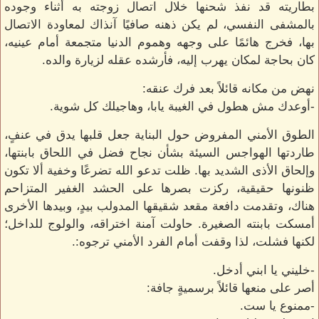
بطاريته قد نفذ شحنها خلال اتصال زوجته به أثناء وجوده
بالمشفى النفسي، لم يكن ذهنه صافيًا آنذاك لمعاودة الاتصال
بها، فخرج هائمًا على وجهه وهموم الدنيا متجمعة أمام عينيه،
كان بحاجة لمكان يهرب إليه، فأرشده عقله لزيارة والده.
نهض من مكانه قائلاً بعد فرك عنقه:
-أوعدك مش هطول في الغيبة يابا، وهاجيلك كل شوية.
الطوق الأمني المفروض حول البناية جعل قلبها يدق في عنفٍ،
طاردتها الهواجس السيئة بشأن نجاح فضل في اللحاق بابنتها،
وإلحاق الأذى الشديد بها. ظلت تدعو الله تضرعًا وخفية ألا تكون
ظنونها حقيقية، ركزت بصرها على الحشد الغفير المتزاحم
هناك، وتقدمت دافعة مقعد شقيقها المدولب بيدٍ، وبيدها الأخرى
أمسكت بابنته الصغيرة. حاولت آمنة اختراقه، والولوج للداخل؛
لكنها فشلت، لذا وقفت أمام الفرد الأمني ترجوه:.
-خليني يا ابني أدخل.
أصر على منعها قائلاً برسميةٍ جافة:
-ممنوع يا ست.