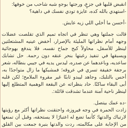
انقبض قلبها في جزعٍ، ورجتها بوجهٍ شبه شاحب من خوفها:
-استهدي بالله كده، عايزة تودي نفسك في داهية؟
-أحسن ما أخلي اللي زيه عايش.
قالت جملتها وهي تنظر في اتجاه تميم الذي تقلصت عضلات
وجهه أمام نظراتها المليئة بالإصرار، أخفض عينيه المشتعلتين
لينظر للأسفل، محاولاً كبح جماح نفسه، فلا يندفع بهوجائية
ويسبقها في تنفيذ رغبتها بنحر عنقه دون رحمة. حل تشابك
ساعديه، وباعدهما عن صدره، ليدس يديه في جيبي بنطاله، شعر
برجفة خفيفة تسري في عروقه؛ فمشبكها ما زال متواجدًا به،
أحس بالتلبك، وجاهد ليبدو ثابتًا غير مقروء الملامح؛ لكن قلبه
أبى البقاء ساكنًا. حاد بنظراته عن البقعة الوهمية المتطلع إليها
لينظر ناحية آمنة عندما تشدقت قائلة:.
-ده عمك بيتصل.
زادت الحمرة في وجه فيروزة، واحتقنت نظراتها أكثر مع رؤيتها
لارتباك والدتها؛ كأنما تضع له اعتبارًا لا يستحقه، وقبل أن تمنعها
من الإجابة على مكالمته، ردت والدتها بنبرة جمعت بين القلق