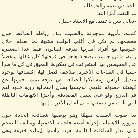
-احنا في نعمة والحمدلله.
ثم التفت آمرًا ابنه:
-تعالى بس يا تميم، مع الأستاذ خليل.
كتمت تأويهة موجوعة والطبيب يلف رباطه الضاغط حول
معصمها، لم تكن في أغلب الوقت منتبهة لما يفعله، خلال
جلوسها مع أفراد أسرتها بغرفة الصالون، فيما عدا الصغيرة
رقية، والتي جلست بصحبة هاجر في غرفتها؛ كان عقلها منفصلاً
عن المحيطين بها، استغرقت في تفكيرها العميق في كل ما طرأ
عليها في الساعات الأخيرة؛ ملاحقة فضل لها، اكتشافها لوجود
منديل الرأس ومشابكها الضائعة في غرفة تميم، حيرتها عن
كيفيفة حصوله عليهم، توجسها بشأن احتمالية رؤية خلود لهم
في الدرج، ولو على سبيل المصادفة، وأخيرًا الاتهامات الباطلة
التي نالت من سمعتها على لسان الأقرب إليها.
بدا صوت الطبيب مبهمًا وهو يوصيها بنصائحه الجادة حول
ضرورة الاهتمام بإجراء أشعة فاحصة لكدمتها، ومتابعة التضخم
على مدار الساعات القادمة. هزت رأسها بإيماءة خفيفة وهي