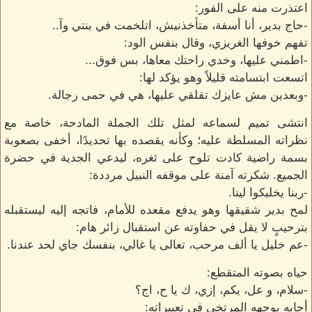
اعتذرت منه على الفور:
-حاج بدير، أنا أسفة، متأخذنيش، اتلخمت في بنتي وآ..
تفهم خوفها الغريزي، وقال بنفس الود:
-اطمني عليها، وخدي راحتك معاها، بس فوق...
اتسعت ابتسامته قليلاً وهو يؤكد لها:
-وبعدين مش عايزك تقلقي عليها، هي في حمى رجالة.
انتشى تميم لسماعه لمثل تلك الجملة المادحة، خاصة مع
نظراته المسلطة عليه؛ وكأنه يقصده بها تحديدًا، أخفى بصعوبة
بسمة راضية كادت تلوح على ثغره، ليدعي الجدية في حضرة
الجميع. شكرته آمنة على موقفه النبيل مرددة:
-ربنا يخليكوا لينا.
لمح بدير شقيقها وهو يدفع مقعده للأمام، فاتجه إليه ليستقبله
بترحيبٍ لا يقل في حفاوته عن استقبال زائر هام:
-عم خليل يا ألف مرحب، تعالى يا غالي، بنفسك جاي لحد عندنا.
حياه بصوته المتقطع:
-سلام، و عل، يكم، إزي، ك يا ح، اج؟
أجابه بوجهه المرتخي في تعبيراته: