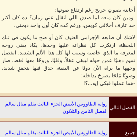
أجابته بصوتٍ جريح رغم ارتفاع صوتها:
-ومين كان منعه لما صدق اللي اتقال عني زمان؟ ده كان أكتر
حد عارف أخلاقي كويس، ورغم كده كان أول واحد دبحني.
لاشك أن طابعه الإجرامي العنيف كان أو ضح ما يكون في تلك
اللحظة، ارتكزت كل نظراته عليها وحدها، يكاد يفني روحه
لمعرفة ما الذي خاضته وسبب لها كل هذا الألم الشديد. انفصل
تميم ذهنيًا عمن حوله ليبقى عقلاً، وقلبًا، وروحًا معها فقط، صار
وجهها ما يراه الآن دونًا عن البقية، حدق فيها بتحفزٍ شديد،
وصوتًا مُلحًا يصرخ بداخله:
-هما عملوا فيكي إيه...؟!
رواية الطاووس الأبيض الجزء الثالث بقلم منال سالم
الفصل التالي
الفصل الثامن والثلاثون
جميع
رواية الطاووس الأبيض الجزء الثالث بقلم منال سالم