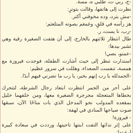
-ج، ربي ت، طلبي ه، مسة.
نظرت إلى هاتفها، وقالت بتوترٍ:
-مش بترد، وده مخوفني أكتر.
هز رأسه في قلقٍ، وغمغم بصوته المتلعثم:
-رب، نا يست، ر.
طال انتظار ثلاثتهم بالخارج، إلى أن هتفت الصغيرة رقية وهي
تشير بيدها:
-عمتو، بصي!
استدارت تنظر إلى حيث أشارت الطفلة، فوجدت فيروزة مع
همسة، تنفست الصعداء، وهللت في سرور عظيم:
-الحمدلله يا رب إنهم بخير، يا رب ما تضرني فيهم أبدًا.
على أحر من الجمر انتظرت ابتعاد رجال الشرطة، لتتحرك
بخطاها المتعجلة مجرجرة الصغيرة معها، ومن خلفهما خليل
بمقعده المدولب نحو المدخل الذي بات متاحًا الآن، سبقها
صوت صياحها المنادي في لهفة:
- فيروزة!
على إثر ندائها التفت ابنتها ناحيتها، ورددت في سعادة كبيرة
لرؤيتها: