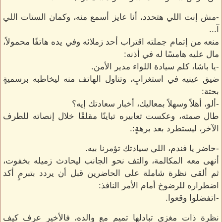
-مش إنت اللي هتحدد، أنا عايز أسمع منه، وكمان الستات اللي
آ...
منعه من إتمام جملته اقتراب أحد زملائه وفي يده هاتفًا محمولاً،
مال عليه هامسًا له في أذنه:
-يا باشا، كلم سيادة اللواء مدير الأمن.
ضيق عينيه في استغرابٍ، وتناول الهاتف منه ليخاطبه برسميةٍ
بحتة:
-ألو، أهلاً وسهلاً بمعاليك، أخبار سعادتك إيه؟
طال صمته، وعكست تعابيره تباينًا مقلقًا خلال إنصاته للطرف
الآخر، ليستطرد بعد برهةٍ:.
-حاضر يا فندم، اللي سيادتك تؤمرنا بيه.
أنهى معه المكالمة، والتف نحو الجانب ليحادث زميله بخفوت،
ثم ألقى نظرة شاملة على الحاضرين قبل أن يردد بتبرمٍ أكد
اضطراره للرضوخ أمام الأمر النافذ:
-اتفضلوا وقعوا.
نظرة ذات مغزى تبادلها تميم مع والده، فالأخير عرف كيف