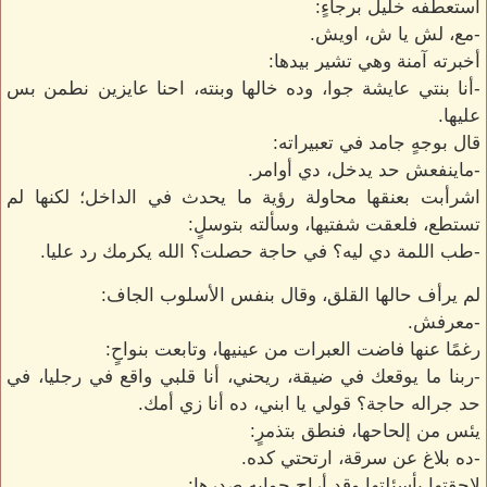
استعطفه خليل برجاءٍ:
-مع، لش يا ش، اويش.
أخبرته آمنة وهي تشير بيدها:
-أنا بنتي عايشة جوا، وده خالها وبنته، احنا عايزين نطمن بس
عليها.
قال بوجهٍ جامد في تعبيراته:
-ماينفعش حد يدخل، دي أوامر.
اشرأبت بعنقها محاولة رؤية ما يحدث في الداخل؛ لكنها لم
تستطع، فلعقت شفتيها، وسألته بتوسلٍ:
-طب اللمة دي ليه؟ في حاجة حصلت؟ الله يكرمك رد عليا.
لم يرأف حالها القلق، وقال بنفس الأسلوب الجاف:
-معرفش.
رغمًا عنها فاضت العبرات من عينيها، وتابعت بنواحٍ:
-ربنا ما يوقعك في ضيقة، ريحني، أنا قلبي واقع في رجليا، في
حد جراله حاجة؟ قولي يا ابني، ده أنا زي أمك.
يئس من إلحاحها، فنطق بتذمرٍ:
-ده بلاغ عن سرقة، ارتحتي كده.
لاحقتها بأسئلتها وقد أراح جوابه صدرها: