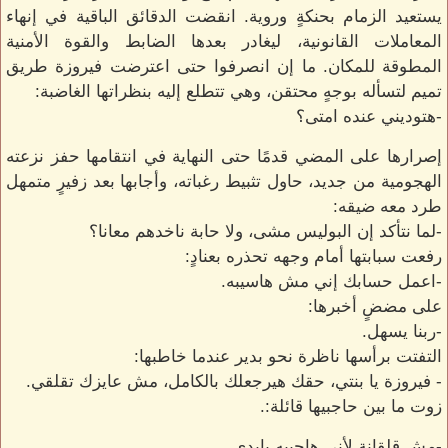
يستعيد الزمام بحنكةٍ وروية. انقضت الدقائق الباقية في إنهاء
المعاملات القانونية، ليغادر بعدها الضابط والقوة الأمنية
المطوقة للمكان. ما إن انصرفوا حتى اعترضت فيروزة طريق
تميم لتسأله بوجهٍ محتقن، وهي تتطلع إليه بنظراتها الغاضبة:
-هتوديني عنده امتى؟
إصرارها على المضي قدمًا حتى النهاية في انتقامها حفز نزعته
الهجومية من جديد، حاول تثبيط رغباته، وأجابها بعد زفيرٍ متمهل
طرد معه ضيقه:
-لما نتأكد إن البوليس مشى، ولا حابة ناخدهم معانا؟
رفعت سبابتها أمام وجهه تحذره بعنادٍ:
-اعمل حسابك إني مش هاسيبه.
على مضضٍ أخبرها:
-ربنا يسهل.
التفتت برأسها ناظرة نحو بدير عندما خاطبها:
- فيروزة يا بنتي، حقك هيرجعلك بالكامل، مش عايزك تقلقي.
زوت ما بين حاجبيها قائلة:.
-مش قلقانة لأني هاجيبه بإيدي.