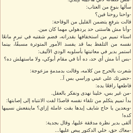
سألها بنوعٍ من العتاب:
-واحنا روحنا فين؟
قالت بترفعٍ يتضمن القليل من الوقاحة:
-وأنا مش هاستنى حد يردهولي مهما كان مين.
استاء تميم من استخفافها بقدراته، فضم شفتيه في تبرمٍ مانعًا
نفسه من التلفظ بما قد يفسد الأمور المتوترة مسبقًا، بينما
استمر بدير في معاتبتها بأسلوبه الودي الأليف:
-بس أنا مش أي حد، ده أنا في مقام أبوكي، ولا ماستهلش ده؟
شعرت بالحرج من كلامه، وقالت بدمدمةٍ مزعوجة:
-حضرتك على عيني وراسي بس آ..
قاطعها رافعًا يده:
-من غير بس، خلينا نهدى ونفكر بالعقل.
بدأ تميم يتكلم من تلقاء نفسه قاصدًا لفت الانتباه إلى إصابتها:
-وبعدين يا حاج شايف إيدها بقت عاملة إزاي؟ ماينفعش نسيبها
كده!
ألقى بدير نظرة مدققة عليها، وقال بجدية:
-معاك حق، خلي الدكتور يبص عليها...