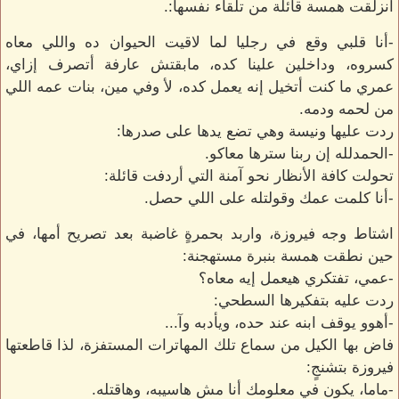
انزلقت همسة قائلة من تلقاء نفسها:.
-أنا قلبي وقع في رجليا لما لاقيت الحيوان ده واللي معاه
كسروه، وداخلين علينا كده، مابقتش عارفة أتصرف إزاي،
عمري ما كنت أتخيل إنه يعمل كده، لأ وفي مين، بنات عمه اللي
من لحمه ودمه.
ردت عليها ونيسة وهي تضع يدها على صدرها:
-الحمدلله إن ربنا سترها معاكو.
تحولت كافة الأنظار نحو آمنة التي أردفت قائلة:
-أنا كلمت عمك وقولتله على اللي حصل.
اشتاط وجه فيروزة، واربد بحمرةٍ غاضبة بعد تصريح أمها، في
حين نطقت همسة بنبرة مستهجنة:
-عمي، تفتكري هيعمل إيه معاه؟
ردت عليه بتفكيرها السطحي:
-أهوو يوقف ابنه عند حده، ويأدبه وآ...
فاض بها الكيل من سماع تلك المهاترات المستفزة، لذا قاطعتها
فيروزة بتشنجٍ:
-ماما، يكون في معلومك أنا مش هاسيبه، وهاقتله.