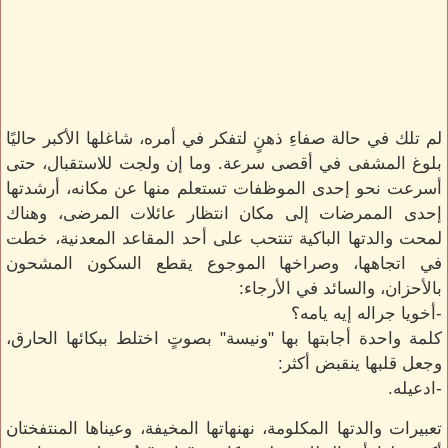
لم تلك في حالة صفاءِ ذهنٍ لتفكر في أمره، شاغلها الأكبر حاليًا
بلوغ المشفى في أقصى سرعة. وما إن ولجت للاستقبال، حتى
أسرعت نحو إحدى الموظفات تستعلم منها عن مكانه، أرشدتها
إحدى الممرضات إلى مكان انتظار عائلات المرضى، وهناك
لمحت والدتها الباكية تنتحب على أحد المقاعد المعدنية، خطت
في اتجاهها، وصراخها الموجوع يقطع السكون المشحون
بالأحزان، والسائد في الأرجاء:
-أخويا جراله إيه يامه؟
كلمة واحدة أجابتها بها "ونيسة" بصوتٍ اختلط ببكائها الحارق،
وجعل قلبها ينقبض أكثر:
-ادعيله.
تعبيرات والدتها المكلومة، نهنهاتها المخيفة، وعيناها المنتفختان