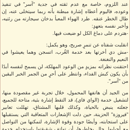
عند اللزوم، خاصة مع عدم ثقته في جدية "آسر" في تنفيذ
وعوده، فاليوم أعطاه إشارة مبطنة بأنه ربما سيتخلى عنه، إن
طال الخطر عنقه. طرد الهواء المعبأ بدخان سيجارته من رئتيه،
وأخبر نفسه بتعهدٍ:
-هتردم على دماغ الكل لو ضيعت فيها.
انقلبت شفتاه عن تنمرٍ صريح، وهو يكمل:
-مش دي أخرتها بعد خدمة الغُرب، اتسجن وهما يعيشوا في
النعيم والنغنغة.
احتقنت نظراته بمزيدٍ من الوعود المهلكة، لن يسمح لنفسه أبدًا
بأن يكون كبش الفداء، وانتظر على أحرٍ من الجمر الخبر اليقين
من "آسر".
من الجيد أن هاتفها المحمول، خلال تجربة غير مقصودة منها،
لتشغيل خدمة (الواي فاي)، قد التقط إشارة بثية، متاحة للجميع،
جعلته ينبض بالحياة، وكذلك قلبها المشتاق، تهللت تعابير
"فيروزة" الحزينة، حين دلت الإشعارات المتعاقبة التي يستقبلها
على استجابته، وأيضًا جودة وقوة الإشارة، لتمكنها من التواصل
مع أحبابها. جال بخاطرها، أن تهاتف شقيقتها باستخدام خدمة