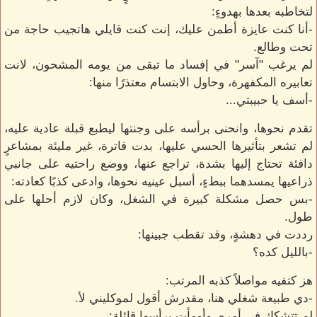
لتخاطبه بعدها بهدوءٍ:
-أنا كنت عايزة أطمن عليك، إنت كنت قايلي هاتجيب حاجة من
تحت وطالع.
لم يرغب "آسر" في إفساد ما تبقى من يومه المشحون، لانت
تعابيره المكفهرة، وحاول الابتسام معتذرًا منها:
-أسف يا حبيبتي...
تقدم نحوها، وانحنى برأسه على وجنتها ليطبع قبلة عادية عليه،
لم تشعر بتأثيرها الحسي عليها، بدت فاترة، غير مليئة بمشاعرٍ
دافئة تحتاج إليها بشدة، تراجع عنها، ووضع راحتيه على جانبي
ذراعيها يمسدهما ببطءٍ، أسبل عينيه نحوها، وادعى كذبًا كعادته:
-بس حصل مشكلة كبيرة في الشغل، وكان لازم أحلها على
طول.
رددت في دهشةٍ، وقد تقطب جبينها:
-بالليل كده؟
هز كتفيه مواصلاً كذبه المرتب:
-دي طبيعة شغلي هنا، مقدرش أقول لموكليني لأ.
لم تتشكك في أمره، وأومأت برأسها قائلة: