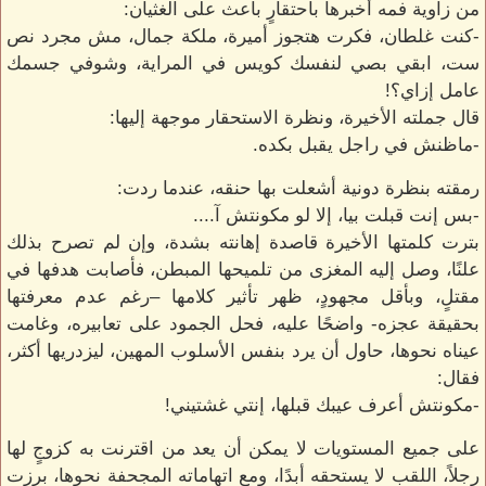
من زاوية فمه أخبرها باحتقارٍ باعث على الغثيان:
-كنت غلطان، فكرت هتجوز أميرة، ملكة جمال، مش مجرد نص
ست، ابقي بصي لنفسك كويس في المراية، وشوفي جسمك
عامل إزاي؟!
قال جملته الأخيرة، ونظرة الاستحقار موجهة إليها:
-ماظنش في راجل يقبل بكده.
رمقته بنظرة دونية أشعلت بها حنقه، عندما ردت:
-بس إنت قبلت بيا، إلا لو مكونتش آ....
بترت كلمتها الأخيرة قاصدة إهانته بشدة، وإن لم تصرح بذلك
علنًا، وصل إليه المغزى من تلميحها المبطن، فأصابت هدفها في
مقتلٍ، وبأقل مجهودٍ، ظهر تأثير كلامها –رغم عدم معرفتها
بحقيقة عجزه- واضحًا عليه، فحل الجمود على تعابيره، وغامت
عيناه نحوها، حاول أن يرد بنفس الأسلوب المهين، ليزدريها أكثر،
فقال:
-مكونتش أعرف عيبك قبلها، إنتي غشتيني!
على جميع المستويات لا يمكن أن يعد من اقترنت به كزوجٍ لها
رجلاً، اللقب لا يستحقه أبدًا، ومع اتهاماته المجحفة نحوها، برزت