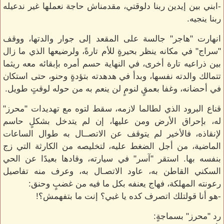
-ابني بين إيدين ربنا دلوقتي، مقدمناش حاجة نعملها غير ندعيله
ربنا ينجيه.
انهارت "هاجر" جالسة على المقعد إلى جوار والدتها، ووقف
"سراج" في مكانه ينظر بحيرةٍ للأم تارةً، ولرضيعها الذي ما زال
بين ذراعيه تارة أخرى، في النهاية حسم أمره بإبقائه معه ريثما
تتمالك والدته نفسها، وبدأ في هدهدته بتؤدةٍ وحنو، حتى استكان
في أحضانه، وغفا بعمقٍ لنومٍ لن ينعم به من حوله لوقتٍ طويل.
قناع البرود الذي لطالما لازمه، سقط لتوه مع تهديدات "محرز"
له، بإحراق الأرض ومن عليها، إن لم يتدخل بشكلٍ حاسم
لإنقاذه، فالأخير لم يتوقف عن الاتصــال به طوال الساعات
الماضية، من أجل الضغط عليه، لتخليصه من الكارثة التي زج
بنفسه بها. استقر "آسر" في سيارته، وقادها بعيدًا عن الحي
السكني القاطن به، عاود الاتصـال به، وعرف منه تفاصيل
رعونته المهلكة، فهاج يعنفه بكل ما فيه من غضبٍ وحنق:
-هو أنا قولتلك اتصرف كده يا غبي؟ إنت ما بتفهمش؟!
رد "محرز" بسماجةٍ: