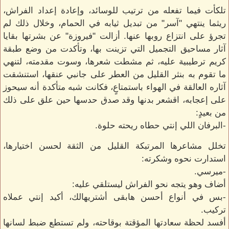
تلكأت فيما تفعله من ترتيب للوسائد، وإعادة إعداد الفراش،
ريثما ينتهي "آسر" من تبديل ثيابه في الحمام، وخلال ذلك لم
تجرؤ على انتزاع روبها عنها. أزالت "فيروزة" عن بشرتها بقايا
آثار مساحيق التجميل التي تزينت بها، وتأكدت من وضع طبقة
كريم ترطيبية عليه، ثم مشطت شعرها، وسوت مقدمته، لتنهي
ما تقوم به بنثر القليل من العطر على جانبي عنقها، استنشقت
آثاره العالقة في الهواء باستمتاعٍ، فكانت شبه متأكدة أنه سيحوز
على إعجابه، اقشعر بدنها وقد صدق حدسها حين علق على ذلك
من بعيدٍ:
-البرفان اللي إنتي حطاه ريحته حلوة.
تخلل مشاعرها المرتبكة القليل من الثقة لحسن اختيارها،
استدارت نحوه وشكرته:
-ميرسي.
أضاف وهو يتجه نحو الفراش ليستلقي عليه:
-بس في أنواع أحسن هابقى أشتريهالك، أكيد إنتي عملاه
تركيب.
أفسد لحظة سعادتها المؤقتة بوقاحته، ولم تستطع ضبط لسانها