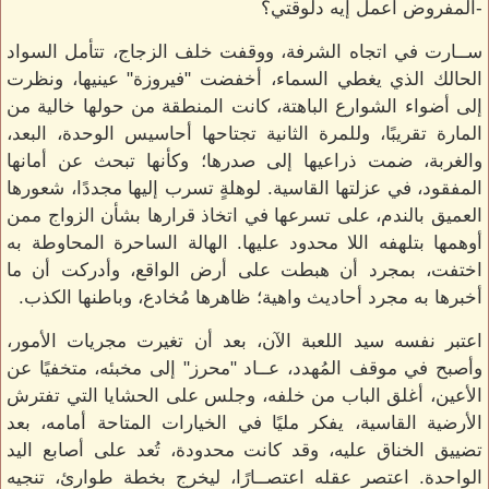
-المفروض أعمل إيه دلوقتي؟
ســارت في اتجاه الشرفة، ووقفت خلف الزجاج، تتأمل السواد
الحالك الذي يغطي السماء، أخفضت "فيروزة" عينيها، ونظرت
إلى أضواء الشوارع الباهتة، كانت المنطقة من حولها خالية من
المارة تقريبًا، وللمرة الثانية تجتاحها أحاسيس الوحدة، البعد،
والغربة، ضمت ذراعيها إلى صدرها؛ وكأنها تبحث عن أمانها
المفقود، في عزلتها القاسية. لوهلةٍ تسرب إليها مجددًا، شعورها
العميق بالندم، على تسرعها في اتخاذ قرارها بشأن الزواج ممن
أوهمها بتلهفه اللا محدود عليها. الهالة الساحرة المحاوطة به
اختفت، بمجرد أن هبطت على أرض الواقع، وأدركت أن ما
أخبرها به مجرد أحاديث واهية؛ ظاهرها مُخادع، وباطنها الكذب.
اعتبر نفسه سيد اللعبة الآن، بعد أن تغيرت مجريات الأمور،
وأصبح في موقف المُهدد، عــاد "محرز" إلى مخبئه، متخفيًا عن
الأعين، أغلق الباب من خلفه، وجلس على الحشايا التي تفترش
الأرضية القاسية، يفكر مليًا في الخيارات المتاحة أمامه، بعد
تضييق الخناق عليه، وقد كانت محدودة، تُعد على أصابع اليد
الواحدة. اعتصر عقله اعتصــارًا، ليخرج بخطة طوارئ، تنجيه