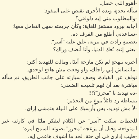
-أهوو اللي حصل.
سأله بحدةٍ، ويده الأخرى تقبض على المقود:
-والمطلوب مني إيه دلوقتي؟
أجابه ببرود مستفز للغاية؛ وكأن جريمته سهل التعامل معها:
-تساعدني أطلع من القرف ده.
بعصبيةٍ زادت في نبرته، علق عليه "آسر":
-يعني إنت تُعك الدنيا، وأنا أنضف وراك؟
أخبره بلهجةٍ لم تكن مازحة أبدًا، ومالت للتهديد أكثر:
-ماتنساش إني راجلك، ولو وقعت مش هاقع لوحدي.
توقف عن القيادة، وصف سيارته على جانب الطريق، ثم سأله
مباشرة بعد أن فهم تلميحه الضمني:
-ده تهديد يا "محرز"؟!!!
ببساطة رد قائلاً بنوعٍ من التحذير:
-لأ مش تهديد، بس بأرسيك على الليلة هتمشي إزاي.
للحظات سكت "آسر" عن الكلام ليفكر مليًا في كارثته غير
المتوقعة، وقبل أن يزعجه "محرز" بصوته السمج أمره:
-طيب إدارى في أي حتة، لحد ما أشوف هاعمل إيه.