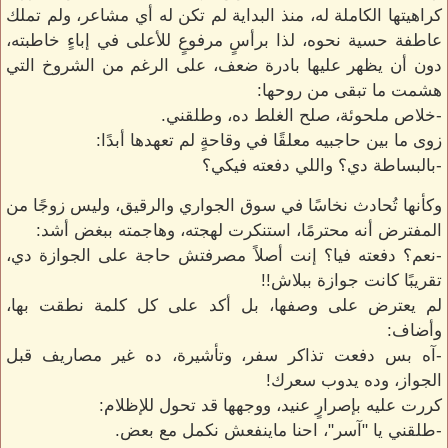
كراهيتها الكاملة له، منذ البداية لم تكن له أي مشاعر، ولم تملك
عاطفة حسية نحوه، لذا برأسٍ مرفوعٍ للأعلى في إباءٍ خاطبته،
دون أن يظهر عليها بادرة ضعف، على الرغم من الشروخ التي
هشمت ما تبقى من روحها:
-خلاص ملحوئة، صلح الغلط ده، وطلقني.
زوى ما بين حاجبيه معلقًا في وقاحةٍ لم تعهدها أبدًا:
-بالبساطة دي؟ واللي دفعته فيكي؟
وكأنها تُحادث نخاسًا في سوق الجواري والرقيق، وليس زوجًا من
المفترض أنه محترمًا، استنكرت لهجته، وهاجمته ببغض أشد:
-نعم؟ دفعته فيا؟ إنت أصلاً مصرفتش حاجة على الجوازة دي،
تقريبًا كانت جوازة ببلاش!!
لم يعترض على وصفها، بل أكد على كل كلمة نطقت بها،
وأضاف:
-آه بس دفعت تذاكر سفر، وتأشيرة، ده غير مصاريف قبل
الجواز، وده يدوب سعرك!
كررت عليه بإصرارٍ عنيد، ووجهها قد تحول للإظلام:
-طلقني يا "آسر"، احنا ماينفعش نكمل مع بعض.