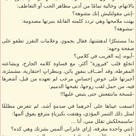
بالاتهام، وخالية تمامًا من أدنى مظاهر الحب أو التعاطف:
-إنتي مقولتليش إنك مشوهة؟
بهتت ملامحها وهي تردد كلمته القاتلة بنبرتها مصدومة:
-مشوهة؟
بدا مستنكرًا لدهشتها، فقال بجمودٍ، وعلامات التقزز تطفو على
صفحة وجهه:
-أيوه، إيه الغريب في كلامي؟
انخلع قلب "فيروزة" أكثر، مع قساوة كلامه الجارح، وبشاعته
المفرطة، وقد أضــاف بنفورٍ بائن، وبنظراتٍ احتقارية، مشمئزة،
أجبرتها على خوضِ إحساسٍ مرعب لم تعهده من قبل، أشعرها
فيه، من حمل لقب زوجها، بقبحها الدميم:
-مُسخة ماتنفعش حتى يتبص عليها!!
اتسعت عيناها على آخرهما في صدمةٍ أشد، لم تتعرض مطلقًا
لمثل ذلك التنمر المؤذي، وهتفت بكبرياءٍ مترفع يفوق ألمها:
-ماسمحلكش تقلل مني، أنا ...
-إنتي واحدة مقرفة، إزاي عايزاني ألمس بشرتك وهي كده؟