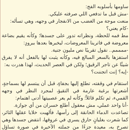
ساومها بأسلوبه الفج:
-مش قبل ما تدفعي اللي صرفته عليكي.
منعت موجة من الغضب من الانفجار في وجهه، وهي تسأله:
-كام يعني؟
مط فمه للحظة، ونظراته تدور على جسدها؛ وكأنه يقيم بضاعة
معروضة في فاترينا المعروضات، ليخبرها بعدها ببرودٍ:
-ممممم.. نقول تقريبًا نص مليون جنية.
استفزها بالسعر المبالغ فيه، وكأنه يثبت لها بالفعل أنه لا يفرق
شيئًا عن تاجر الرقيق؛ ولكن في العصر الحديث، لهذا هدرت به:
-إيه؟ إنت اتجننت؟
استقام في وقفته، تطلع إليها بجفاءٍ، قبل أن يبتسم لها بسماجةٍ،
أشعرتها برغبة عارمة في التقيؤ، لمجرد النظر في وجهه
القميء، ثم تكلم قائلاً؛ وكأنه لم يعر عصبيتها أدنى اهتمام:
-أنا واحد عملي، مش معقول أطلع خسران من أي جوازة.
تصاعدت الدماء الحانقة إلى رأسها، فألهبت خلايا عقلها الثائر،
كما شعرت بغليانٍ حارق يسري في عروقها، انتفض جسدها وهي
تصرخ به، معيدة جزءًا من جملته الأخيرة في صورة تساؤل