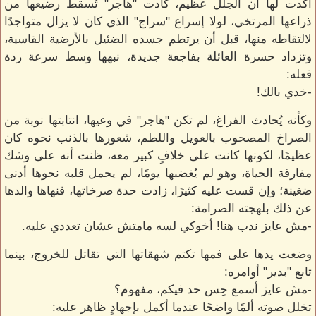
أكدت لها أن الجلل عظيم، كادت "هاجر" تُسقط رضيعها من
ذراعها المرتخي، لولا إسراع "سراج" الذي كان لا يزال متواجدًا
لالتقاطه منها، قبل أن يرتطم جسده الضئيل بالأرضية القاسية،
وتزداد حسرة العائلة بفاجعة جديدة، نبهها وسط سرعة ردة
فعله:
-خدي بالك!
وكأنه يُحادث الفراغ، لم تكن "هاجر" في وعيها، انتابتها نوبة من
الصراخ المصحوب بالعويل واللطم، شعورها بالذنب نحوه كان
عظيمًا، لكونها كانت على خلافٍ كبير معه، ظنت أنه على وشك
مفارقة الحياة، وهو لم يُغضبها يومًا، لم يحمل قلبه نحوها أدنى
ضغينة؛ وإن قست عليه كثيرًا، زادت حدة صرخاتها، فنهاها والدها
عن ذلك بلهجته الصرامة:
-مش عايز ندب هنا! أخوكي لسه مامتش عشان تعددي عليه.
وضعت يدها على فمها تكتم شهقاتها التي تقاتل للخروج، بينما
تابع "بدير" أوامره:
-مش عايز أسمع حِس حد فيكم، مفهوم؟
تخلل صوته ألمًا واضحًا عندما أكمل بإجهادٍ ظاهر عليه: