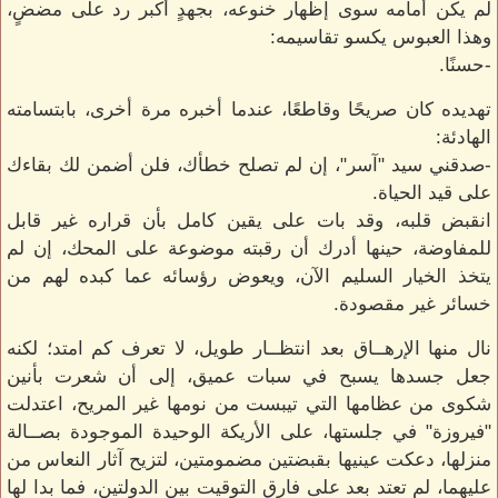
لم يكن أمامه سوى إظهار خنوعه، بجهدٍ أكبر رد على مضضٍ،
وهذا العبوس يكسو تقاسيمه:
-حسنًا.
تهديده كان صريحًا وقاطعًا، عندما أخبره مرة أخرى، بابتسامته
الهادئة:
-صدقني سيد "آسر"، إن لم تصلح خطأك، فلن أضمن لك بقاءك
على قيد الحياة.
انقبض قلبه، وقد بات على يقين كامل بأن قراره غير قابل
للمفاوضة، حينها أدرك أن رقبته موضوعة على المحك، إن لم
يتخذ الخيار السليم الآن، ويعوض رؤسائه عما كبده لهم من
خسائر غير مقصودة.
نال منها الإرهــاق بعد انتظــار طويل، لا تعرف كم امتد؛ لكنه
جعل جسدها يسبح في سبات عميق، إلى أن شعرت بأنين
شكوى من عظامها التي تيبست من نومها غير المريح، اعتدلت
"فيروزة" في جلستها، على الأريكة الوحيدة الموجودة بصــالة
منزلها، دعكت عينيها بقبضتين مضمومتين، لتزيح آثار النعاس من
عليهما، لم تعتد بعد على فارق التوقيت بين الدولتين، فما بدا لها