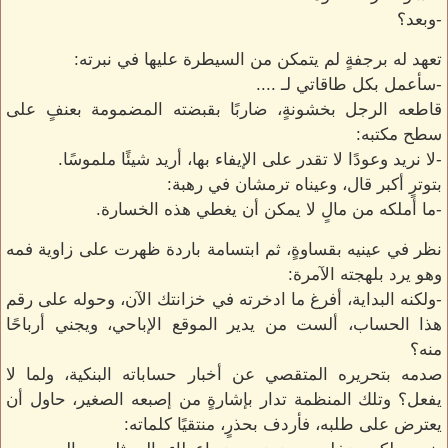
-وبعد؟
تعهد له برجفةٍ لم يتمكن من السيطرة عليها في نبرته:
-سأعمل بكل طاقاتي لـ ....
قاطعه الرجل بخشونةٍ، ضاربًا بقبضته المضمومة بعنفٍ على
سطح مكتبه:
-لا نريد وعودًا لا تقدر على الإيفاء بها، أريد شيئًا ملموسًا.
بتوترٍ أكبر قال، وعيناه ترمشان في رهبة:
-ما أملكه من مالٍ لا يمكن أن يغطي هذه الخسارة.
نظر في عينيه بقساوةٍ، ثم ابتسامة باردة ظهرت على زاوية فمه
وهو يرد بلهجته الآمرة:
-ولكنه البداية، أفرغ ما ادخرته في خزانتك الآن، وحوله على رقم
هذا الحساب، ألست من يدير الموقع الإباحي، ويجني أرباحًا
منه؟
صدمه بتحريره المتقصي عن أخبار حساباته البنكية، ولما لا
يفعل؟ وتلك المنظمة تدار بإشارةٍ من إصبعه الصغير، حاول أن
يعترض على طلبه، فأردف بحذرٍ، منتقيًا كلماته: