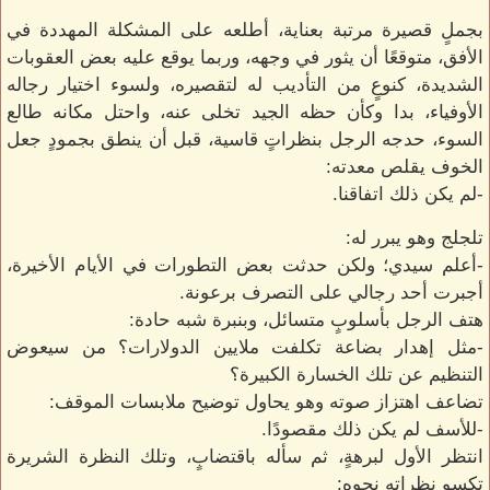
بجملٍ قصيرة مرتبة بعناية، أطلعه على المشكلة المهددة في
الأفق، متوقعًا أن يثور في وجهه، وربما يوقع عليه بعض العقوبات
الشديدة، كنوعٍ من التأديب له لتقصيره، ولسوء اختيار رجاله
الأوفياء، بدا وكأن حظه الجيد تخلى عنه، واحتل مكانه طالع
السوء، حدجه الرجل بنظراتٍ قاسية، قبل أن ينطق بجمودٍ جعل
الخوف يقلص معدته:
-لم يكن ذلك اتفاقنا.
تلجلج وهو يبرر له:
-أعلم سيدي؛ ولكن حدثت بعض التطورات في الأيام الأخيرة،
أجبرت أحد رجالي على التصرف برعونة.
هتف الرجل بأسلوبٍ متسائل، وبنبرة شبه حادة:
-مثل إهدار بضاعة تكلفت ملايين الدولارات؟ من سيعوض
التنظيم عن تلك الخسارة الكبيرة؟
تضاعف اهتزاز صوته وهو يحاول توضيح ملابسات الموقف:
-للأسف لم يكن ذلك مقصودًا.
انتظر الأول لبرهةٍ، ثم سأله باقتضابٍ، وتلك النظرة الشريرة
تكسو نظراته نحوه: