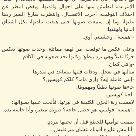
الإنترنت، لتطمئن منها على أحوال والدتها، وبغض النظر عن
اختلاف التوقيت، أجرت الاتصــال، وانتظرت بفارغ الصبر ردها
عليها، وما إن سمعت صوتها حتى هتفت تناديها، بكل اشتياق
الدنيا ولهفتها:
-"همسة"، وحشتيني أوي.
وعلى عكس ما توقعت، من لهفة مماثلة، وجدت صوتها يعكس
حزنًا ثقيلاً وهي ترد ببطءٍ؛ وكأنها تجد صعوبة في الكلام:
-وإنتي كمان.
سألتها في تعجلٍ، ودقات قلبها تتصاعد في صدرها:
-إنتي عاملة إيه؟ وإزي ماما؟ كلكم كويسين؟
جاءها صوتها بطيئًا ومهمومًا:
-احنا كويسين.
لامست رنة الحزن الكثيفة في نبرتها، فألحت عليها بسؤالها:
-"همسة" قوليلي، هو حصل حاجة؟ صوتك متغير، وأنا حاسة بده.
صمتت توأمتها للحظةٍ قبل أن تجيبها بترددٍ:
-أنا مش عايزة أقولك عشان متزعليش...