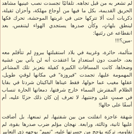
لم تشعر به من قبل تجاهه. تلقائيًا تجسدت نصب عينيها مشاهد
الحريق القديمة، بكل ما فيها من أوجاع مهلكة، وأحزان ثقيلة،
ذكريات أبت ألا تتركها حتى في غربتها الموحشة، تحرك فكها
لينطق بلهاثٍ، وكأن صدرها يستجدي الهواء ليتنفس، بعد
انقطاعه عن رئتيها:
-مين؟!!!
متألمة، حائرة، وغريبة في بلاد استقبلتها ببرودٍ لم تتأقلم معه
بعد، خاضت دون استعدادٍ ما اعتقدت أنه لن يأتي بين عشية
وضحاها، كانت المسافات الكبيرة كفيلة بتعزيز تلك المشاعر
المهمومة عليها، تجمدت "فيروزة" في مكانها لوقتٍ طويل،
عقلها مغيب عما حولها، فقط عيناها الباكيتان شردتا في بقايا
الظلام المفترش السماء خارج شرفتها، دمعاتها الحارة تنساب
في صمتٍ على وجنتيها، لا تعرف إن كان ذلك حزنًا عليه، أم
أسفًا على حالها!
شهقة عاجزة انفلتت من بين شفتيها، لم تمنعها، بل أضافت
عليها ثانية، وثالثة، ورابعة. نهجان مؤلم ضرب صدرها بقوة، لم
تقاومه، تركته يؤجج من حسرتها عليه، "تميم" بوجهه ذي التعابير