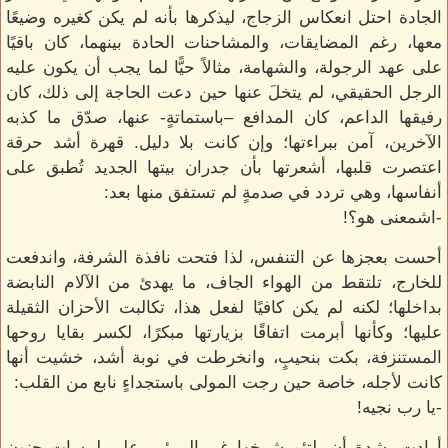
الجادة احتل انعكاس الزجاج، ليذكرها بأنه لم يكن كغيره وضيعًا
معها، رغم المضايقات، والمشاحنات الحادة بينهما، كان باقيًا
على عهد الرجولة، والشهامة، مثالاً حيًّا لما يجب أن يكون عليه
الرجل الحقيقي، لم يتخلَ عنها حين دعت الحاجة إلى ذلك، كان
رفيقها الداعم، كان المدافع –باستماتةٍ- عنها، صدّق ما كذبه
الآخرين، آمن ببراءتها؛ وإن كانت بلا دليل. قهرة أشد حرقة
اعتصرت قلبها، أشعرتها بأن جدران بيتها الجديد تُطبق على
أنفاسها، وهي تردد في صدمةٍ لم تستفق منها بعد:
-اشمعنى هو؟!
أحست بعجزها عن التنفس، لذا فتحت نافذة الشرفة، واندفعت
للخارج، تلتقط من الهواء الجاف، ما يهدئ من الآلام النابضة
بداخلها؛ لكنه لم يكن كافيًا لفعل هذا، تكالبت الأحزان الثقيلة
عليها؛ وكأنها أبرمت اتفاقًا بزيارتها مبكرًا، لكسر بقايا روحها
المستنزفة، بكت بنحيبٍ، وانخرطت في نوبة أشد، خشيت أنها
كانت لأجله، خاصة حين رجت المولى باستجداءٍ نابع من القلب:
-يا رب نجيه!
أرادت بشدة أن يلتئم شرخها غير المرئي، على لمساتٍ حنونٍ