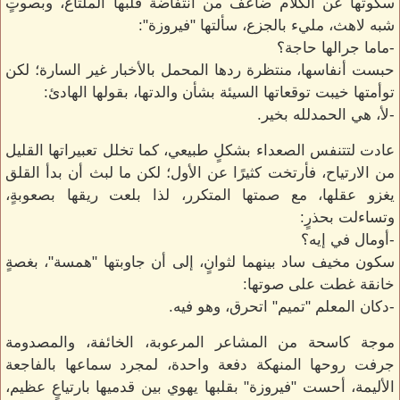
سكوتها عن الكلام ضاعف من انتفاضة قلبها الملتاع، وبصوتٍ
شبه لاهث، مليء بالجزع، سألتها "فيروزة":
-ماما جرالها حاجة؟
حبست أنفاسها، منتظرة ردها المحمل بالأخبار غير السارة؛ لكن
توأمتها خيبت توقعاتها السيئة بشأن والدتها، بقولها الهادئ:
-لأ، هي الحمدلله بخير.
عادت لتتنفس الصعداء بشكلٍ طبيعي، كما تخلل تعبيراتها القليل
من الارتياح، فأرتخت كثيرًا عن الأول؛ لكن ما لبث أن بدأ القلق
يغزو عقلها، مع صمتها المتكرر، لذا بلعت ريقها بصعوبةٍ،
وتساءلت بحذرٍ:
-أومال في إيه؟
سكون مخيف ساد بينهما لثوانٍ، إلى أن جاوبتها "همسة"، بغصةٍ
خانقة غطت على صوتها:
-دكان المعلم "تميم" اتحرق، وهو فيه.
موجة كاسحة من المشاعر المرعوبة، الخائفة، والمصدومة
جرفت روحها المنهكة دفعة واحدة، لمجرد سماعها بالفاجعة
الأليمة، أحست "فيروزة" بقلبها يهوي بين قدميها بارتياعٍ عظيم،