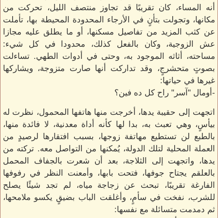
أنه المساء، كان تقريبًا قد تجاوز منتصف الليل، تحركت من
مكانها، وتجولت بتأنٍ في الأرجاء المحدودة المحيطة بها، تأملت
عن كثب المزيد من تفاصيل مسكنها، أو ما يطلق عليه مجازا
عش الزوجية، وكان بالفعل كذلك، محدودا في كل شيء:
مساحته، أثاثه الموجود به، وحتى في أدوات الطهي. تساءلت
بصوتٍ متحشرجٍ، وقد تداركت أنها صارت متزوجة، ويشاركها
غيرها في حياتها:
-أومال "آسر" راح كل ده فين؟
اتجهت إلى حقيبة يدها، أخرجت منها هاتفها المحمول، نظرت له
بيأسٍ، وهي تعبث به، بدا لها كأنه أداة معدنية، لا فائدة منها،
بالطبع لن تستطيع مهاتفة زوجها، بسبب افتقارها لرصيدٍ من
العملة المحلية لتلك الدولة، يُمكنها من التواصل معه. تركته من
يدها، واتجهت إلى الثلاجة، بعد أن شعرت بالجفاف المحمل
بالعلقم يجتاح جوفها، فتحت بابها، وأمعنت النظر في رفوفها
الفارغة تقريبًا، تبحث عن زجاجة مياه، لم تجد شيئًا يصلح
للشرب، نفخت في سأمٍ، وأغلقت الباب بضيقٍ يكسو ملامحها،
ثم دمدمت متسائلة مع نفسها: