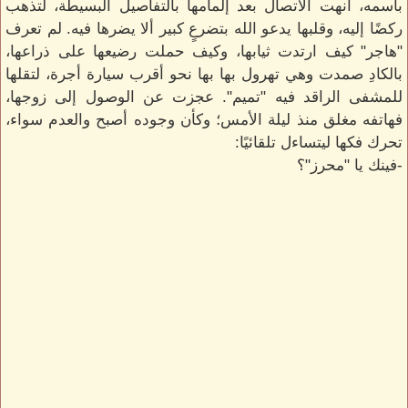
باسمه، أنهت الاتصال بعد إلمامها بالتفاصيل البسيطة، لتذهب
ركضًا إليه، وقلبها يدعو الله بتضرعٍ كبير ألا يضرها فيه. لم تعرف
"هاجر" كيف ارتدت ثيابها، وكيف حملت رضيعها على ذراعها،
بالكادِ صمدت وهي تهرول بها بها نحو أقرب سيارة أجرة، لتقلها
للمشفى الراقد فيه "تميم". عجزت عن الوصول إلى زوجها،
فهاتفه مغلق منذ ليلة الأمس؛ وكأن وجوده أصبح والعدم سواء،
تحرك فكها ليتساءل تلقائيًا:
-فينك يا "محرز"؟