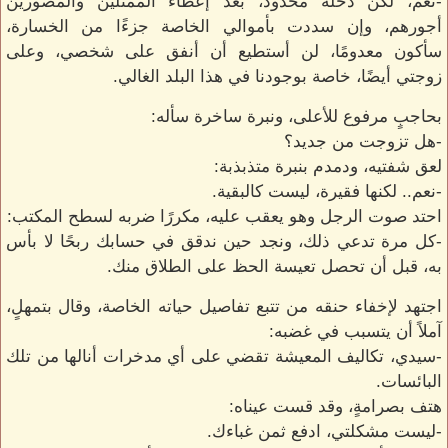
-نعم، لكن دخله محدود، بعد إعطاء الممثلين والمصورين
أجورهم، وإن سددت بأموالي الخاصة جزءًا من الخسارة،
سأكون معدومًا، لن أستطيع أن أنفق على شخصي، وعلى
زوجتي أيضًا، خاصة بوجودنا في هذا البلد الغالي.
بحاجبٍ مرفوع للأعلى، ونبرة ساخرة سأله:
-هل تزوجت من جديد؟
لعق شفتيه، ودمدم بنبرة متذبذبة:
-نعم.. لكنها فقيرة، ليست كالبقية.
احتد صوت الرجل وهو يعقب عليه، مكررًا ضربه لسطح المكتب:
-كل مرة تدعي ذلك، ونجد حين ندقق في حسابك ربحًا لا بأس
به، قبل أن تحصل تعيسة الحظ على الطلاق منك.
اجتهد لإخفاء حنقه من تتبع تفاصيل حياته الخاصة، وقال بتمهلٍ،
آملاً أن يتسبب في غضبه:
-سيدي، تكاليف المعيشة تقضي على أي مدخرات أنالها من تلك
البائسات.
هتف بصرامةٍ، وقد قست عيناه:
-ليست مشكلتي، ادفع ثمن غباءك.