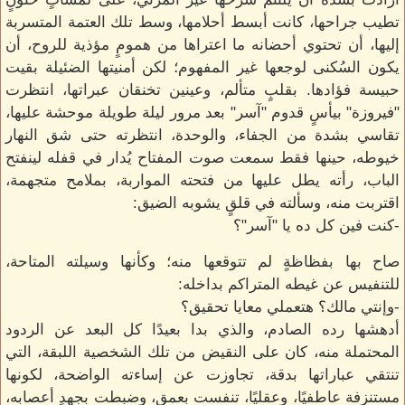
تطيب جراحها، كانت أبسط أحلامها، وسط تلك العتمة المتسربة
إليها، أن تحتوي أحضانه ما اعتراها من همومٍ مؤذية للروح، أن
يكون السُكنى لوجعها غير المفهوم؛ لكن أمنيتها الضئيلة بقيت
حبيسة فؤادها. بقلبٍ متألم، وعينين تخنقان عبراتها، انتظرت
"فيروزة" بيأسٍ قدوم "آسر" بعد مرور ليلة طويلة موحشة عليها،
تقاسي بشدة من الجفاء، والوحدة، انتظرته حتى شق النهار
خيوطه، حينها فقط سمعت صوت المفتاح يُدار في قفله لينفتح
الباب، رأته يطل عليها من فتحته المواربة، بملامح متجهمة،
اقتربت منه، وسألته في قلقٍ يشوبه الضيق:
-كنت فين كل ده يا "آسر"؟
صاح بها بفظاظةٍ لم تتوقعها منه؛ وكأنها وسيلته المتاحة،
للتنفيس عن غيطه المتراكم بداخله:
-وإنتي مالك؟ هتعملي معايا تحقيق؟
أدهشها رده الصادم، والذي بدا بعيدًا كل البعد عن الردود
المحتملة منه، كان على النقيض من تلك الشخصية اللبقة، التي
تنتقي عباراتها بدقة، تجاوزت عن إساءته الواضحة، لكونها
مستنزفة عاطفيًا، وعقليًا، تنفست بعمقٍ، وضبطت بجهدٍ أعصابه،