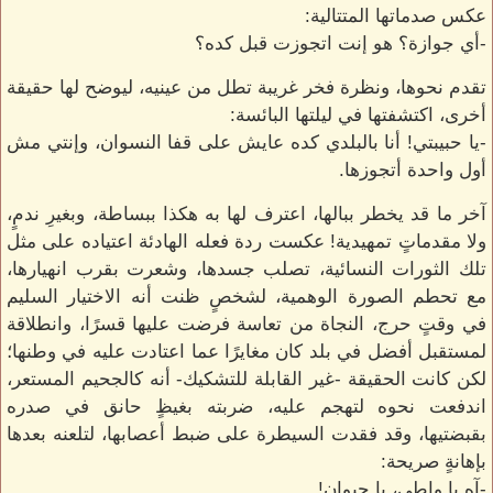
عكس صدماتها المتتالية:
-أي جوازة؟ هو إنت اتجوزت قبل كده؟
تقدم نحوها، ونظرة فخر غريبة تطل من عينيه، ليوضح لها حقيقة
أخرى، اكتشفتها في ليلتها البائسة:
-يا حبيبتي! أنا بالبلدي كده عايش على قفا النسوان، وإنتي مش
أول واحدة أتجوزها.
آخر ما قد يخطر ببالها، اعترف لها به هكذا ببساطة، وبغيرِ ندمٍ،
ولا مقدماتٍ تمهيدية! عكست ردة فعله الهادئة اعتياده على مثل
تلك الثورات النسائية، تصلب جسدها، وشعرت بقرب انهيارها،
مع تحطم الصورة الوهمية، لشخصٍ ظنت أنه الاختيار السليم
في وقتٍ حرج، النجاة من تعاسة فرضت عليها قسرًا، وانطلاقة
لمستقبل أفضل في بلد كان مغايرًا عما اعتادت عليه في وطنها؛
لكن كانت الحقيقة -غير القابلة للتشكيك- أنه كالجحيم المستعر،
اندفعت نحوه لتهجم عليه، ضربته بغيظٍ حانق في صدره
بقبضتيها، وقد فقدت السيطرة على ضبط أعصابها، لتلعنه بعدها
بإهانةٍ صريحة:
-آه يا واطي، يا حيوان!