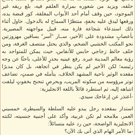
حلقه، ويزيد من شعوره بمرارة العلقم فيه، بلع ريقه غير
الموجود، حين وقف أمام أحد الأبواب المغلقة، كور قبضة يده،
ورفعها ليدق عليه بخفةٍ، منتظرًا السماح له بالدخول. حاول أثناء
ذلك استدعاء شجاعة فارة منه، قبيل مواجهته المصيرية.
بأعصابٍ مشدودة على الأخير، ســار "آسر" بساقين مهزوزتين
نحو المكتب الخشبي الضخم، والذي يحتل منتصف الغرفة، ومن
خلف حائط زجاجي حابس للأنفاس، حيث يمكن للمتواجد به
رؤية معالم المدينة عبره. رفع عينيه بحذرٍ للأعلى، باحثًا عن وجه
رئيسه؛ لكن الأخير لم يكن ينظر في اتجاهه، بل كان مديرًا
مقعده الوثير ناحية المشهد الخلاف، يتأمله في صمتٍ، تضاعف
توتر مرؤوسه من سكوته المريب، وبحرصٍ تنحنح بخفوتٍ ليلفت
انتباهه إليه، ثم استطرد قائلاً باللغة الانجليزية:
-أعتذر عن إزعاجك سيدي.
استدار بمقعده رجل يبدو عليه السلطة والسيطرة، خمسيني
العمر، ملامحه لم تكن عربية، وأكد على أجنبية جنسيته، لكنته
الانجليزية الواضحة، حين رد عليه متسائلاً:
-ما الأمر الهام الذي أتى بك الآن؟