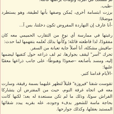
-طيب.
برزت ابتسامة أخرى، يُمكن وصفها بأنها لطيفة، وهو يستطرد
موضحًا:
-أنا عارف إن النهاردة المفروض تكون دخلتنا، بس آ...
رغبتها في ممارسة أي نوعٍ من التقارب الحميمي معه كان
مفقودًا، لذا قاطعته قائلة؛ وكأنها بذلك تُعلمه بتفهمها لما حدث:
-مافيش مشكلة، أنا أصلاً جاية تعبانة من السفر.
تحرك "آسر" ليقف بجوارها، ثم لف ذراعه حول كتفيها ليضمها
إليه، ومسد بأصابعه –صعودًا وهبوطًا- على جانب ذراعها معقبًا
عليها:
-الأيام قدامنا كتير.
تقوست شفتا "فيروزة" قليلاً لتظهر عليهما بسمة رقيقة، وسارت
معه في اتجاه غرفة النوم، حيث من المفترض أن يتشاركا
الفراش سويًا، وذلك ما لم تكن مستعدة له بعد؛ لكنها كانت
بحاجة ماسة للشعور بدفء وجوده، عله بقربه يبدد شقائها
المستبد بعقلها، وكذلك جوارحها.