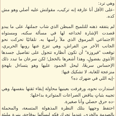
وهي ترد:
-على الأقل أنا عارفة إنه تركيب، مقولتش عليه أصلي وهو مش
كده.
لم يتفقه ذهنه للتلميح المبطن الذي شاب جملتها، على ما يبدو
قصدت الإشارة لخداعه لها في مسألة سكنه، ومستواه
الاجتماعي المرموق الذي ملأ رأسها به. تلقائيًا تحركت نحو
الجانب الآخر من الفراش، وهي تنزع عنها روبها الحريري،
توقعت "فيروزة" أن تكون أنظاره تتجول على تفاصيل جسدها
الأنثوي بفضولٍ، وهذا أشعرها بالخجل؛ لكن سرعان ما تبدد ذلك
الإحساس سريعًا، ليحل الجمود عليها وهو يتساءل بلهجةٍ
منزعجة للغاية، لا تشكيك فيها:
-إيه اللي في ضهرك ده؟
استدارت نحوه، ورفرفت بعينيها محاولة إبقاء ثقتها بنفسها، وهي
تجيبه بثباتٍ يناقض الصراعات المتواترة بداخلها:
-ده حرق حصلي وأنا صغيرة.
احتفظ وجهها بتلك النظرة المذهولة المتسعة، والمحملة
بالصدمة والخزي، عندما تحرك فكه ليسألها بوقاحةٍ، بنبرةٍ مليئة