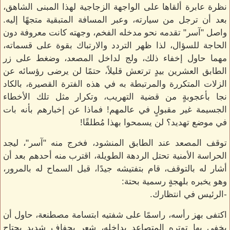
نظرة عابرة ألقاها على الواجهة الزجاجية لهذا المبنى الشاهق،
بعد أن ترجل من سيارته، وعبر المسافة المتبقية متجهًا إليه.
واصل "آسر" تقدمه نحو مدخله الفخم، وجهته كانت معروفة دون
الحاجة للسؤال، لذا ظهر التردد والارتباك بقوة على قسماته،
مهما حاول إخفاء ذلك، ولج لداخل المصعد، وضغط على زر
الطابق العشرين بيدٍ ترتعش قليلاً، حتمًا لن يرضى رؤسائه عن
الزلات المتكررة والمرتبطة به في هذه الفترة القصيرة، بالكاد
نجا بأعجوبةٍ من قضية التهريب، وتكرار مثل تلك الأخطاء
الجسيمة غير مقبولٍ في عالمهم! فماذا عن إخبارهم بأنه بات
في موضع تهديد؟ لن يسمحوا بهذا مُطلقًا!
توقف المصعد عند الطابق المنشود، فخرج منه "آسر"، ليجد
الحراسة الأمنية تحتل الردهة الطويلة، اقترب منه أحدهم بعد أن
أشار له بالتوقف، قام بتفتيشه جيدًا، قبل السماح له بالمرور،
وهو يخبره بلهجةٍ رسمية بحتة:
-الرئيس في انتظارك.
اكتفى بهز رأسه، راسمًا على شفتيه ابتسامة مصطنعة، حاول أن
يخفي بها توتره المتصاعد بداخله، شعر بجفافٍ شديد يجتاح