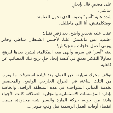
على مضضٍ قال بإيجازٍ:
-ماشي.
شدد عليه "آسر" بصوته الذي تحول للقتامة:
-ومتكلمنيش، أنا اللي هاطلبك.
عقب عليه بتحذيرٍ واضح، بعد زفيرٍ ثقيل:
-طيب، بس ماتغيبش عليا، لأحسن الشيطان شاطر، وجايز
يوزني أعمل حاجات متعجبكش!
لعنه "آسر" في سره، وأنهى معه المكالمة، ليشرد بعدها لبرهةٍ،
محاولاً التفكير بعمقٍ في كيفية إيجاد حلٍ يزيح تلك المصائب عن
كاهليه.
توقف محرك سيارته عن العمل، بعد قيادة استغرقت ما يقرب
من الثلث ساعة، في الجراج الخارجي الواسع، والمخصص
لخدمة المباني المتواجدة في هذه المنطقة الراقية، والخاصة
بإدارة المؤسسات الاستثمارية والتجارية العملاقة، كانت الأجواء
هادئة من حوله، حركة المارة والسير شبه محدودة، بسبب
انقضاء أوقات العمل الرسمية قبل وقتٍ طويل...،