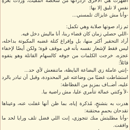
أظهرت هي الأخرى ازدرائها من شخصه المقيت، وردت بعزةِ
نفسٍ لا تليق إلا بها:
-وأنا مش عايزاك تلمسني...
ثم زاد صوتها صلابة وهي تكمل:
-اللي حصلي زمان كان قضاء ربنا، أنا ماليش دخل فيه.
أراد التحقير أكثر منها، بل وإفراغ كتلة غضبه المكبوتة بداخله،
ليس فقط لإشعار نفسه بأنه في موقف قوة؛ ولكن أيضًا لإخفاء
عجزه، خرجت الكلمات من جوفه كالسهام القاتلة وهو يتفوه
قائلاً:
-إنتي عاملة زي البضاعة البايظة، ماتنفعش لأي حد...
استشاطت غضبًا من وضاعته غير المحدودة، وقبل أن تبادر بالرد
عليه، أضــاف بمزيدٍ من الفظاظة:
-لأ وكنتي عمالة تتأمري عليا، مش راضية بيا.
هدرت به بتشنجٍ، مُذكرة إياه، بما ظن أنها غفلت عنه، وعيناها
تقدحان بحممٍ محتقنة:
-وأنا مطلبتش منك تتجوزي، إنت اللي فضل تلف ورايا لحد ما
وافقت.