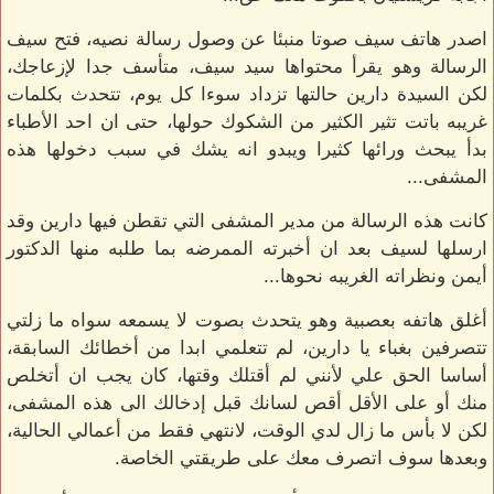
اصدر هاتف سيف صوتا منبئا عن وصول رسالة نصيه، فتح سيف
الرسالة وهو يقرأ محتواها سيد سيف، متأسف جدا لإزعاجك،
لكن السيدة دارين حالتها تزداد سوءا كل يوم، تتحدث بكلمات
غريبه باتت تثير الكثير من الشكوك حولها، حتى ان احد الأطباء
بدأ يبحث ورائها كثيرا ويبدو انه يشك في سبب دخولها هذه
المشفى...
كانت هذه الرسالة من مدير المشفى التي تقطن فيها دارين وقد
ارسلها لسيف بعد ان أخبرته الممرضه بما طلبه منها الدكتور
أيمن ونظراته الغريبه نحوها...
أغلق هاتفه بعصبية وهو يتحدث بصوت لا يسمعه سواه ما زلتي
تتصرفين بغباء يا دارين، لم تتعلمي ابدا من أخطائك السابقة،
أساسا الحق علي لأنني لم أقتلك وقتها، كان يجب ان أتخلص
منك أو على الأقل أقص لسانك قبل إدخالك الى هذه المشفى،
لكن لا بأس ما زال لدي الوقت، لانتهي فقط من أعمالي الحالية،
وبعدها سوف اتصرف معك على طريقتي الخاصة.