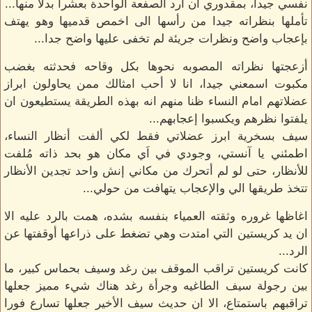
نفسي جيدا، بمقدوري ان أرد الصفعة الواحدة بعشرا بدلا منها...
تأملها بنظراته جيدا من رأسها الى اخمص قدميها وهو يهتف
بإعجاب واضح ونظرات جريئة لم تخفى عليها واضح جدا...
أزعجتها نظراته المصوبه نحوها بكل وقاحه فحدثته بغضب
مكبوت اسمعني جيدا، انا لا أحب امثالك ممن يحاولون ابراز
عضلاتهم امام النساء ظنا منهم انه بهذه الطريقة يستطيعون ان
يلفتوا نظرهم ويكسبوا إعجابهم...
سيف بسخرية ابرز عضلاتي فقط لكي ألفت أنظار النساء،
اطمئني يا آنستي، وجودي في اَي مكان هو بحد ذاته مُلفت
للأنظار، حتى لو لم أتحرك من مكاني إنش واحد تجدين الأنظار
تتخذ طريقها الي والإعجاب يتهافت من حولي...
اغاظها غروره وثقته العمياء بنفسه بشده، همت بالرد عليه الا
ان يد كريستين التي امتدت وهي تضغط على ذراعها أوقفتها عن
الرد...
كانت كريستين تراقب الموقف بين رغد وسيف بحماس كبير، ما
بين رجولة سيف الطاغيه وجرأة رغد هناك شيء مميز جعلها
تراقبهم باستمتاع، الا ان حديث سيف الأخير جعلها تسارع فورا