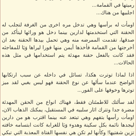
رميتها في القمامة...
اجلبيها من هناك...
اومأت له برأسها وهي تدخل مره اخرى من الغرفة لتجلب له
الحقنة التي استخدمتها لدارين بينما دخل هو ورائها ليتأكد من
صدقها، تقدمت الممرضه منه وهي تحمل بيدها الحقنة بعد ان
أخرجتها من القمامة فأخذها أيمن منها فورا ليراها وَيَا للمفاجئه
فقد كانت بالفعل حقنة مهدئة يتم استخدامها في مثل هذه
الحالات...
اذا لماذا توترت هكذا، تسائل في داخله عن سبب ارتكابها
الواضح عندما سألها عن نوع الحقنة فهو ليس بغبي لقد ميز
توترها وخوفها على الفور...
لقد سألتك للاطمئنان فقط، فهناك انواع من الحقن المهدئة
مضرة جدا وتترك اثار سلبيه في المستقبل، يمكنك الذهاب الان،
اومأت رأسها بتفهم وهي تبتعد عنه بينما اقترب هو من دارين
ليجدها نائمة بكل سكينة وهدوء وَيَا للغرابة كانت ابتسامه خافته
تزين شفتيها! وكأنها لم تكن هي نفسها الفتاة المعذبة التي تبكي