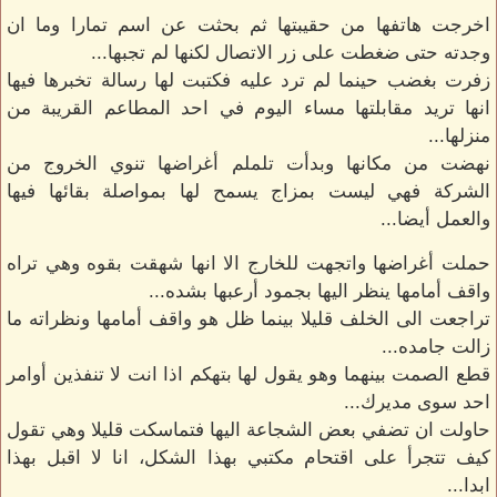
اخرجت هاتفها من حقيبتها ثم بحثت عن اسم تمارا وما ان
وجدته حتى ضغطت على زر الاتصال لكنها لم تجبها...
زفرت بغضب حينما لم ترد عليه فكتبت لها رسالة تخبرها فيها
انها تريد مقابلتها مساء اليوم في احد المطاعم القريبة من
منزلها...
نهضت من مكانها وبدأت تلملم أغراضها تنوي الخروج من
الشركة فهي ليست بمزاج يسمح لها بمواصلة بقائها فيها
والعمل أيضا...
حملت أغراضها واتجهت للخارج الا انها شهقت بقوه وهي تراه
واقف أمامها ينظر اليها بجمود أرعبها بشده...
تراجعت الى الخلف قليلا بينما ظل هو واقف أمامها ونظراته ما
زالت جامده...
قطع الصمت بينهما وهو يقول لها بتهكم اذا انت لا تنفذين أوامر
احد سوى مديرك...
حاولت ان تضفي بعض الشجاعة اليها فتماسكت قليلا وهي تقول
كيف تتجرأ على اقتحام مكتبي بهذا الشكل، انا لا اقبل بهذا
ابدا...