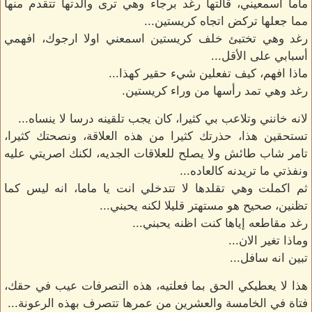
ماما اسمعيني، قالتها رغد برجاء وهي ترى والدتها تتقدم منها
مما جعلها تركض اتجاه كريستين...
رغد وهي تختبئ خلف كريستين اسمعني اولا ارجوك، افهمي
أسبابي على الأقل...
ماذا افهم، كيف تفعلين شيء حقير كهذا...
رغد وهي تمد رأسها من وراء كريستين.
لانه خانني وتلاعب بي كثيرا، كان يجب تلقينه درسا لا ينساه...
تستحقين هذا، حذرتك كثيرا من هذه العلاقة، ونصحتك كثيرا،
تامر شاب طائش ولا يصلح للعلاقات الجديه، لكنك اصريتي عليه
ونفذتي ما تريدنه كالعاده...
ثم اكملت وهي تقلدها لا تتدخلي انت يا ماما، انه ليس كما
تظنين، صحيح هو مستهتر قليلا لكنه يحبني...
رغد مقاطعه إياها كنت اظنه يحبني...
وماذا تغير الان...
تبين انه سافل...
هذا لا يعطيكي الحق بما فعلتيه، هذه التصرفات عيب في حقك،
فتاة في الخامسة والعشرين من عمرها تتصرف بهذه الرعونة...