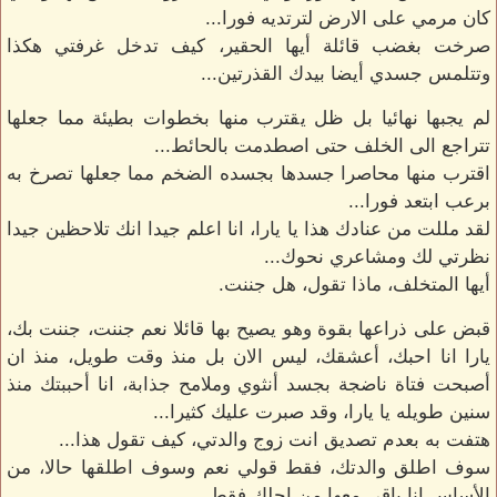
كان مرمي على الارض لترتديه فورا...
صرخت بغضب قائلة أيها الحقير، كيف تدخل غرفتي هكذا
وتتلمس جسدي أيضا بيدك القذرتين...
لم يجبها نهائيا بل ظل يقترب منها بخطوات بطيئة مما جعلها
تتراجع الى الخلف حتى اصطدمت بالحائط...
اقترب منها محاصرا جسدها بجسده الضخم مما جعلها تصرخ به
برعب ابتعد فورا...
لقد مللت من عنادك هذا يا يارا، انا اعلم جيدا انك تلاحظين جيدا
نظرتي لك ومشاعري نحوك...
أيها المتخلف، ماذا تقول، هل جننت.
قبض على ذراعها بقوة وهو يصيح بها قائلا نعم جننت، جننت بك،
يارا انا احبك، أعشقك، ليس الان بل منذ وقت طويل، منذ ان
أصبحت فتاة ناضجة بجسد أنثوي وملامح جذابة، انا أحببتك منذ
سنين طويله يا يارا، وقد صبرت عليك كثيرا...
هتفت به بعدم تصديق انت زوج والدتي، كيف تقول هذا...
سوف اطلق والدتك، فقط قولي نعم وسوف اطلقها حالا، من
الأساس انا باقي معها من اجلك فقط...