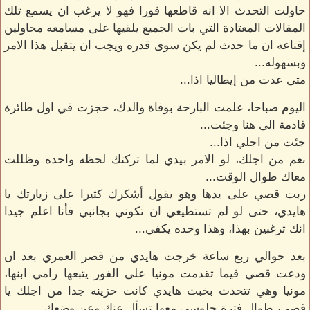
حاولت التحدث الا انه قاطعها فورا فهو لا يرغب ان يسمع تلك
المقالات المعتادة التي بات الجميع يلقيها على مسامعه محاولين
إقناعه ان ما حدث لم يكن سوى قدره ويجب ان يتقبل هذا الامر
وبسهوله...
متى عدت من إيطاليا اذا...
اليوم صباحا، علمت البارحة بوفاة والدك، حجزت في اول طائرة
قادمة الى هنا وجئت...
جئت من اجلي اذا...
نعم من اجلك، لو الامر بيدي لما تركتك لحظه واحده وظللت
معاك طوال الوقت...
ربت قصي على يدها وهو يقول أشكرك كثيرا على زيارتك يا
هايدي، حتى لو لم تستطيعي ان تكوني بجانبي فأنا اعلم جيدا
انك ترغبين بهذا، وهذا وحده يكفي...
بعد حوالي ربع ساعة خرجت هايدي من قصر العمري بعد ان
ودعت قصي فيما تقدمت مونيا على الفور يتبعها رامي ابنها،
مونيا وهي تتحدث بخبث هايدي كانت حزينه جدا من اجلك يا
قصي، طوال فترة جلوسي معها تسأل عنك وعن وضعك...