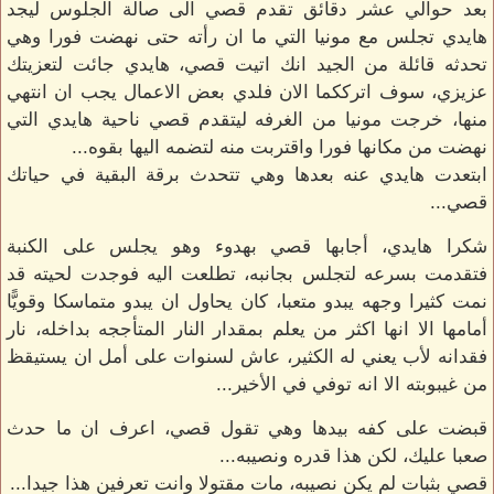
بعد حوالي عشر دقائق تقدم قصي الى صالة الجلوس ليجد
هايدي تجلس مع مونيا التي ما ان رأته حتى نهضت فورا وهي
تحدثه قائلة من الجيد انك اتيت قصي، هايدي جائت لتعزيتك
عزيزي، سوف اترككما الان فلدي بعض الاعمال يجب ان انتهي
منها، خرجت مونيا من الغرفه ليتقدم قصي ناحية هايدي التي
نهضت من مكانها فورا واقتربت منه لتضمه اليها بقوه...
ابتعدت هايدي عنه بعدها وهي تتحدث برقة البقية في حياتك
قصي...
شكرا هايدي، أجابها قصي بهدوء وهو يجلس على الكنبة
فتقدمت بسرعه لتجلس بجانبه، تطلعت اليه فوجدت لحيته قد
نمت كثيرا وجهه يبدو متعبا، كان يحاول ان يبدو متماسكا وقويًّا
أمامها الا انها اكثر من يعلم بمقدار النار المتأججه بداخله، نار
فقدانه لأب يعني له الكثير، عاش لسنوات على أمل ان يستيقظ
من غيبوبته الا انه توفي في الأخير...
قبضت على كفه بيدها وهي تقول قصي، اعرف ان ما حدث
صعبا عليك، لكن هذا قدره ونصيبه...
قصي بثبات لم يكن نصيبه، مات مقتولا وانت تعرفين هذا جيدا...