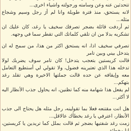
تتحدثين عنه وعن وسامته ورجولته واشياء اخرى...
لانه يستحق، منذ فترة طويلة وانا لم أرَ رجل وسيم وشجاع
مثله...
ثم أردفت قائلة بضجر تصرفك سخيف يا رغد، كان عليك ان
تشكريه بدلا من ان تلقي كلماتك التي تقطر سما في وجهه.
تصرفي سخيف اذا، انه يستحق اكثر من هذا، من سمح له ان
يتدخل بيني وبين تامر
قالت كريستين بتعجب يتدخل! كان تامر سوف يضربك لولا
تدخله هذا الذي تعتبرينه فضول، ولا تقولي لي أستطيع التعامل
معه وإيقافه عن حده قالت جملتها الاخيرة وهي تقلد رغد
بتهكم...
لم يفعل هذا شهامة منه كما تظنين، انه يحاول جذب الأنظار اليه
لا أكثر...
هل انت مقتنعه فعلا بما تقولينه، رجل مثله هل يحتاج الى جذب
الأنظار، اعترفي يا رغد بخطأك عالاقل...
زمت رغد شفتيها بضجر ثم قالت بملل كما تريدين يا كريستين،
انا مخطئة...