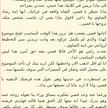
الى ماذا ترمين في كلامك هذا عمتي، تحدثي بصراحة
ماذا تنتظر يا قصي، الفتاة واقعة في غرامك، انها ابنة رشاد
الصاوي ولا داعي لاقول ماذا يعني ان تناسب شخص مثله،
تزوجها يا قصي...
أجابها قصي بتعجب هل ترين هذا الوقت المناسب لفتح موضوع
كهذا، والدي لم يكتمل عزاؤه بعد وانت تريدين مني التخطيط
لزواجي من ابنة الصاوي...
تحدث رامي هو الأخر قائلا قصي معه حق أمي، هذا ليس
بالوقت المناسب ابدا...
انا لم اقل اذهب الان واخطبها، لكن اريد منك ان تأخذ الموضوع
على محمل الجد وتفكر في المميزات التي سوف تكسبها منه...
ثم استطردت في حديثها وهي تقول هذه فرصتك الذهبيه يا
قصي، وانا لا اريد بتاتا ان تضيعها من يدك...
ورغما عنه وجد قصي تفكيره ينساق وراء ما تقوله زوجة عمه
وهو يدرك جيدا انه معها كل الحق فيما قالته فهايدي فرصته
الذهبيه التي من خلالها سوف يسيطر على كل من حوله، يكفي