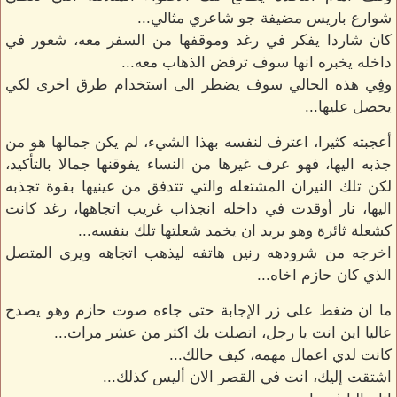
شوارع باريس مضيفة جو شاعري مثالي...
كان شاردا يفكر في رغد وموقفها من السفر معه، شعور في
داخله يخبره انها سوف ترفض الذهاب معه...
وفِي هذه الحالي سوف يضطر الى استخدام طرق اخرى لكي
يحصل عليها...
أعجبته كثيرا، اعترف لنفسه بهذا الشيء، لم يكن جمالها هو من
جذبه اليها، فهو عرف غيرها من النساء يفوقنها جمالا بالتأكيد،
لكن تلك النيران المشتعله والتي تتدفق من عينيها بقوة تجذبه
اليها، نار أوقدت في داخله انجذاب غريب اتجاهها، رغد كانت
كشعلة ثائرة وهو يريد ان يخمد شعلتها تلك بنفسه...
اخرجه من شرودهه رنين هاتفه ليذهب اتجاهه ويرى المتصل
الذي كان حازم اخاه...
ما ان ضغط على زر الإجابة حتى جاءه صوت حازم وهو يصدح
عاليا اين انت يا رجل، اتصلت بك اكثر من عشر مرات...
كانت لدي اعمال مهمه، كيف حالك...
اشتقت إليك، انت في القصر الان أليس كذلك...