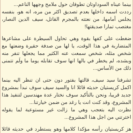
بينما عيناه السوداوتان تطوفان حول ملامح وجهها الناعم...
رددت اسمه داخلها بعدم تصديق اكثر من مره، انه هو، بنفسه
يجلس أمامها، من نعتته بالمجرم القاتل، سيف الدين النصار،
مغتصب تمارا صديقتها!
ضغطت على كفها بقوة وهي تحاول السيطرة على مشاعرها
المتضاربة في هذا الوقت، يا لها من صدفة حقيرة وضعتها مع
شخص مثله، شخص سمعت عنه الكثير مما يجعلها تنفر منه
وبشده، لم يخطر في بالها انها سوف تقابله يوما ما ولَم تتمنى
ذلك من الأساس...
تشرفنا سيد سيف، قالتها بفتور دون حتى ان تنظر اليه بينما
اكمل كريستيان حديثه قائلا انا والسيد سيف سوف نبدأ بمشروع
جديد قريبا، ونحن بالتأكيد سوف نختار عدة مهندسين لتنفيذ هذا
المشروع، وقد كنت انت يا رغد من ضمن خيارتنا...
نظرت اليه بتعجب وهي ما زالت غير مستوعبة لما يقوله
اخترتني من اجل هذا المشروع...
هز كريستيان رأسه مؤكدا كلامها وهو يستطرد في حديثه قائلا