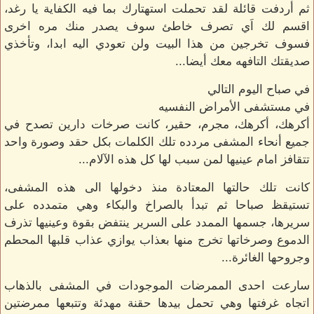
ثم أردفت قائلة لقد تحملت استهتارك بما فيه الكفاية يا رغد،
اقسم لك اَي تصرف خاطئ سوف يصدر منك مره اخرى
فسوف تخرجين من هذا البيت ولن تعودي اليه ابدا، وتأخذي
صديقتك التافهه معك أيضا...
في صباح اليوم التالي
في مستشفى الأمراض النفسيه
أكرهك، أكرهك، مجرم، حقير، كانت صرخات دارين تصدح في
جميع أنحاء المشفى مردده تلك الكلمات بكل حقد وصورة واحد
تتقافز امام عينيها لمن سبب لها كل هذه الآلام...
كانت تلك حالتها المعتادة منذ دخولها الى هذه المشفى،
تستيقظ صباحا ثم تبدأ بالصراخ والبكاء وهي متمدده على
سريرها، جسمها الممدد على السرير ينتفض بقوة وعينيها تذرف
الدموع وصرخاتها تخرج منها بعذاب يوازي عذاب قلبها المحطم
وجروحها الغائرة...
سارعت احدى الممرضات الموجودات في المشفى بالذهاب
اتجاه غرفتها وهي تحمل بيدها حقنة مهدئة وتتبعها ممرضتين