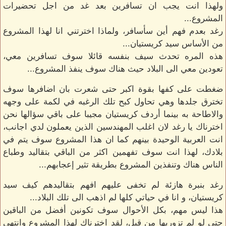
ولهذا انت يجب ان تسافرين بعد غد من اجل تحضيرات
المشروع...
رغد بعدم فهم أين سأسافر، ولماذا اخترتني انا لهذا المشروع
من الأساس سيد كريستيان...
هذه المره تحدث سيف بنفسه قائلا سوف تسافرين معي،
تعودين معي الى البلاد حيث هناك سوف ينفذ المشروع...
ضغطت على كفها بقوة اكبر حتى شعرت بان اضافرها سوف
تخترق جلدها وهي تحاول كبح تلك الرغبه في لكمة على وجهه
والاطاحة به بينما أردف كريستيان مجيبا على باقي سؤالها نحن
اخترناك يا رغد لان اغلب المهندسين الذين يعملون لدي اجانب،
انت العربية الوحيدة بينهم كما ان هذا المشروع سوف يتم في
بلادك، لهذا انت سوف تفهمين اكثر من الباقي بتقاليد وطباع
الناس هناك وتنفذين المشروع بطريقة تثير إعجابهم...
رغد بنبرة هازئة لم تخفى عليهم افهم بتقاليدهم كيف سيد
كريستيان، و انا في حياتي كلها لم اذهب الى تلك البلاد...
هذا ليس مهم، بكل الأحوال سوف تكونين أفضل من الباقين
حتى لو لم تزوريها من قبل، لقد اخترناك لهذا المشروع وانتهى