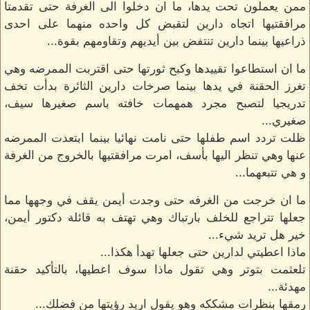
ممن يعملون تحت يدها، ما ان دخلوا الى الغرفة حتى تقدمتا
مرافقتيها اتجاه دارين لتقبض كل واحده منهما على احدى
ذراعيها بينما دارين تنتفض بين أيديهم وتقاومهم بقوة...
ما ان استطاعوا تقييدها وكبح ثورتها حتى اقتربت الممرضه وهي
تغرز الحقنة في يدها بينما صرخات دارين الثائرة بدأت تخف
تدريجيا لتصبح مجرد همهمات خافته باسم صغيرها سيف،
صغيري...
ظلت تردد اسم طفلها حتى نامت نهائيا بينما ابتعدت الممرضه
عنها وهي تنظر اليها بأسف، امرت مرافقتيها بالخروج من الغرفة
و هي تتبعهما...
ما ان خرجت من الغرفه حتى وجدت أيمن يقف في وجهها مما
جعلها تتراجع للخلف بارتباك وهي تهتف به قائلة دكتور أيمن،
خير هل تريد شيء...
ماذا اعطيتي لدارين حتى جعلها تهدأ هكذا...
تلعثمت بتوتر وهي تقول ماذا سوف اعطيها، بالتأكيد حقنة
مهدئة...
رمقها بنظرات مشككه وهو يقول اريد رؤيتها من فضلك...