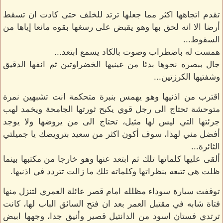
تقدم اتجاهها اكثر مما جعلها ترتد للخلف حتى كادت ان تسقط
أرضا الا انه لحق بها وهو يقبض على رسغها بقوه مانعا إياها من
السقوط...
همست له باضطراب وصوت بالكاد يسمع ابتعد...
جال ببصره نحوها بدئا من عينيها الخضراوتين ثم انفها الدقيق
وشفتيها الكرزتين...
اقترب من اذنيها وهو يهمس بنبرة متحكمة انت تشبهين نمرة
متوحشة تحتاج الى رجل قوي يكبح ثورتها الجامحة ويخمد لهب
جرئتها التي ليس لها مثيل، تحتاج الى من يروضها ولا يوجد
أفضل مني لهذا، سوف أكون اكثر من سعيد بترويضك يا جميلتي
الثائرة...
ألقى عليها كلماتها تلك ثم ابتعد عنها وهو خارجا من مكتبها بينما
ظلت هي تتبعه بنظراتها وكلماته تلك ما زالت تتردد في اذنيها.
توقفت سيارة سوداء مظلله امام قصر عائلة العمري لتنزل منها
فتاة شابه في مقتبل العمر بعد ان فتح السائق الباب لها، كانت
ترتدي فستان اسود من الدانتيل قصير وأنيق جدا، وجهها ابيض