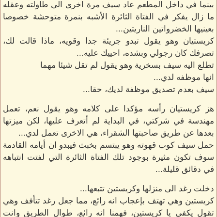
بينما في داخل المطعم عاد سيف مرة اخرى الى طاولته وعقله
ما زال يفكر في الفتاة الثائرة الأشبه بنمرة متوحشة خصوصا
بعينيها الخضرواتين الناريتين...
كريستيان وهو يقول تبدو جريئة جدا وقويه، ماذا قالت لك،
تصرفك كان رجولي وبشده، احييك عليه...
تطلع اليه سيف بسخرية وهو يقول لم تقل شيئا مهما
انها موظفه لدي...
سيف بعدم تصديق موظفة لديك، حقا...
هز كريستيان رأسه مؤكدا على كلامه وهو يقول نعم، تعمل
مهندسة في شركتي، في البداية لم أتعرف عليها، لكن ميزتها
بعدها عن طريق صاحبتها الشقراء، هي الاخرى تعمل لدي...
حمل سيف كوب قهوته وهو يبتسم بخبث فيبدو ان أيامه القادمة
سوف تكون مثيرة بوجود تلك الفتاة الثائرة التي لفتت انتباهه
في دقائق قليلة...
دخلت رغد الى منزلها وكريستين تتبعها...
كريستين وهي تهتف بإعجاب انه رائع، مما جعل رغد تتأفف وهي
تقول يكفي يا كريستين، فهمنا انه رائع، طوال الطريق وانت