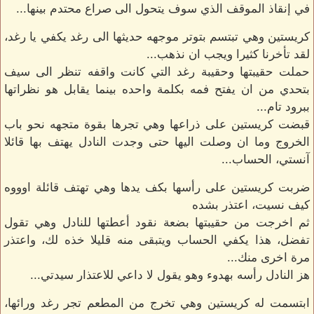
في إنقاذ الموقف الذي سوف يتحول الى صراع محتدم بينها...
كريستين وهي تبتسم بتوتر موجهه حديثها الى رغد يكفي يا رغد،
لقد تأخرنا كثيرا ويجب ان نذهب...
حملت حقيبتها وحقيبة رغد التي كانت واقفه تنظر الى سيف
بتحدي من ان يفتح فمه بكلمة واحده بينما يقابل هو نظراتها
ببرود تام...
قبضت كريستين على ذراعها وهي تجرها بقوة متجهه نحو باب
الخروج وما ان وصلت اليها حتى وجدت النادل يهتف بها قائلا
آنستي، الحساب...
ضربت كريستين على رأسها بكف يدها وهي تهتف قائلة اوووه
كيف نسيت، اعتذر بشده
ثم اخرجت من حقيبتها بضعة نقود أعطتها للنادل وهي تقول
تفضل، هذا يكفي الحساب ويتبقى منه قليلا خذه لك، واعتذر
مرة اخرى منك...
هز النادل رأسه بهدوء وهو يقول لا داعي للاعتذار سيدتي...
ابتسمت له كريستين وهي تخرج من المطعم تجر رغد ورائها،