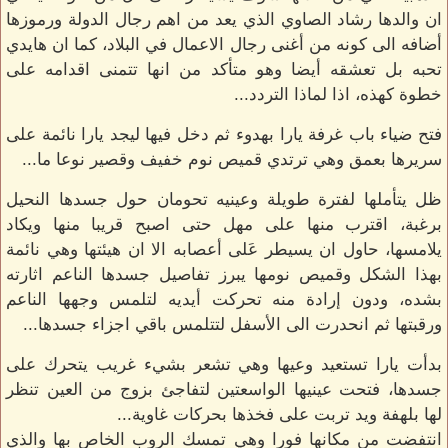
ان والدها رشاد الصاوي الذي يعد من اهم رجال الدولة ورموزها
أضافه الى كونه من أغنى رجال الاعمال في البلاد، كما ان هايدي
تحبه بل تعشقه أيضا وهو متأكد من انها تتمنى اقدامه على
خطوة كهذه، اذا لماذا التردد...
فتح ضياء باب غرفة يارا بهدوء ثم دخل فيها ليجد يارا نائمة على
سريرها بعمق وهي ترتدي قميص نوم خفيف وقصير نوعا ما...
ظل يتأملها لفترة طويلة وعينيه تحومان حول جسدها النحيل
برغبة، اقترب منها على مهل حتى اصبح قريبا منها ويكاد
يلامسها، حاول ان يسيطر عَلى أعصابه الا ان هيئتها وهي نائمة
بهذا الشكل وقميص نومها يبرز تفاصيل جسدها الناعم اثارته
بشده، ودون إرادة منه تحركت أيديه لتلمس وجهها الناعم
ورقبتها ثم انحدرت الى الأسفل لتتلمس باقي اجزاء جسدها...
بدأت يارا تستعيد وعيها وهي تشعر بشيء غريب يتحرك على
جسدها، فتحت عينيها الواسعتين لتفاجئ بزوج من العين تنظر
لها بلهفة ويد تربت على فخذها بحركات غاوية...
انتفضت من مكانها فورا وهي تمسك الروب الخاص بها والذي