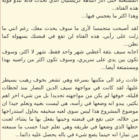
المشتعله حتى اثار انتباهه كريستيان الذي تحدث قائلا تبدو قوية
هذه الفتاة...
وهذا اكثر ما يعجبني فيها...
لقد أصبحت متحمسا لأرى ما سوف يحدث معك، رغم انني ما
زلت على رأيي، هذه الفتاة لن تقع في قبضتك بسهولة كما
تظن...
اجابه سيف بثقة أعطني شهر واحد فقط، شهر لا اكثر، وسوف
تكون بين يدي على سريري، وسوف تكون اكثر من راضيه بهذا
ومستمتعة أيضا...
عادت رغد الى مكتبها بسرعة وهي تشعر بخوف رهيب يسيطر
عليها، لقد كانت في مواجهة سيف الدين النصار منذ لحظات
قليلة، خوفها لم يكن من مواجهته تحديدا بل من شيء اخر اهم
بكثير، يبدو انه وضعها في رأسه، هي ليست بغبيه وتعلم جيدا ان
موضوع المشروع هذا ليس سوى لعبه سخيفه يحاول استدراجها
من خلاله، حتى تقع في قبضته وحينها يفعل بها ما يشاء، لعنت
حظها الذي وضعها في طريقه وهي تعلم جيدا حسب ما سمعته
من تمارا انه حينما يضع شيء في باله يحصل عليه دائما...