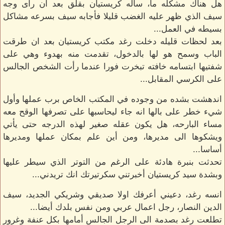
هل هناك مشكله ما، سأله كريستيان بقلق بعد ان رأى وجه
سيف الذي ظهر عليه الغضب قليلا فأجابه سيف بسرعه مشاكل
بسيطه في العمل...
بعد لحظات قليله دخلت رغد مكتب كريستيان بعد ان طرقت
الباب وسمح هو لها بالدخول، تقدمت منه بهدوء وهي على
شفتيها ابتسامه خافته تبخرت فورا عندما رأت الشخص الجالس
على الكرسي المقابل...
اندهشت بشده من وجوده في المكتب الخاص برب عملها وأول
شيء خطر على بالها انه جاء ليحاسبها على تصرفها الوقح معه
مساء البارحه، هل يكون عقله صغير لهذه الدرجه حتى يأتي
ويشكوها الى مديرها، ومن أين علم بمكان عملها ومديرها
أساسا...
تحدثت بنبرة هادئة على الرغم من التوتر الذي سيطر عليها
وبشدة سيد كريستيان أخبرتني سكرتيرتك انك تريدني...
انسه رغد، دعيني أعرفك اولا صديقي وشريكي الجديد، سيف
الدين النصار، رجل اعمال عربي ومن نفس بلدك أيضا...
تطلعت رغد بصدمة الى الرجل الجالس أمامها بكل عنفة وغرور