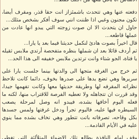
دفعته عنها وهي تتحدث باشمئزاز انت حقا قذر، ومقرف أيضا،
تكون مجنون وغبي اذا ظننت انني سوف أفكر بشخص مثلك...
حاول ان يتحدث الا ان صوت زوجته التي يبدو انها عادت من
عملها قاطعه...
قال اخيراً بصوت هادئ لنكمل حديثنا فيما بعد يا يارا...
ثم أردف قائلا بعد ان شملها بنظره متفحصة أرتدي ملابس ثقيله
يا فتاة، الجو شتاء وانت ترتدين ملابس خفيفه الى هذا الحد...
ثم خرج من الغرفة متجها الى والدتها بينما جلست يارا على
سريرها وهي تضع يدها على صدرها بخوف، دائما كانت تلاحظ
نظراته المقرفه لها وطريقة حديثها معها وكانت تفهمها جيدا،
وقد قررت ان تتجاهله ولا تعطيه الفرصة للاقتراب منها، لكنه ما
فعله اليوم أخافها بشده، فيبدو انه وصل لمرحلة يصعب
السيطره فيها عليه، فاليوم تجرأ ودخل غرفتها ولمس جسدها
بكل وقاحه، تصرفاته باتت تتطور وهي تخاف بشده مما ينوي
عليه في الأيام القادمة...
وقف امام النافذة يطالع تلك الاضواء المتلألئة التي تغطي