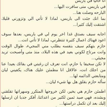
انا حاليا في باريس
في باريس، متى سافرت اليها...
البارحه وصلت هنا...
بما انك جئت الى باريس، لماذا لا تأتي الي وتزورني قليلا،
اشتقت إليك كثيرا...
اجابه سيف بصدق غدا اخر يوم لي في باريس، بعدها سوف
اعود فهناك اعمال كثيرة تنتظرني، لماذا لا تأتي انت...
حازم بتهكم سيف بنفسه يطلب مني المجيء، طوال الوقت
وانت مرتاح لكوني بعيد في هذه البلاد، منذ متى وأصبحت تريد
مجيئي...
لا تكن سخيفا يا حازم، انت تعرف ان رغبتي في بقائك بعيدا عنا
من اجلك انت، عالاقل انا مطمئن عليك هناك، يكفيني ليان
ومتابعتي الدائمه لها...
سأله حازم بقلق هل بها شيء ليان...
اطمئن حازم هي بخير، لكن خروجها المتكرر وسهراتها تقلقني
وبشده، فهي صيد ثمين لكثير من اعدائنا، أفكر جديا ان ارسلها
إليك بعد ان تكمل دراستها...