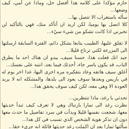
حازم مؤكدا على كلامه هذا أفضل حل، وماذا عن أمي، كيف
وضعها...
سأله باستغراب الا تتصل بها...
كلا اتصل بها يوميا، لكن اريد ان أتأكد منك، فهي بالتأكيد لن
تخبرني اذا كانت تشكو من شيء سيّء...
لا تقلق عليها، الطبيب يتابعا بشكل دائم، الفترة السابقة ارسلتها
الى المزرعة لكتي ترتاح قليلا...
جيد انك فعلت هذا، حسنا سيف، يبدو ان هناك احد ما يطرق
الباب، قد يكون ياسر جاء، أحدثك فيما بعد، انتبه على نفسك...
أغلق سيف هاتفه وعاد بتفكيره مره اخرى اليها، غدا اخر يوم له
في باريس وبعدها سوف يعود الى بلدها، والمشكله انه لا يريد
العودة الا وهي معه، لكن كيف سوف يحقق هذا...
تحدثي يا رغد، ماذا تنتظرين...
نظرت رغد الى تمارا بارتباك وهي لا تعرف كيف تبدأ حديثها
معها، شجعت نفسها قليلا وبدأت في سرد تفاصيل ما حدث معها
دون ان تذكر هوية الشخص الذي تسبب في كل هذا...
سألتها تمارا بعد ان اكملت رغد حديثها قائلة انه جريء حقا...