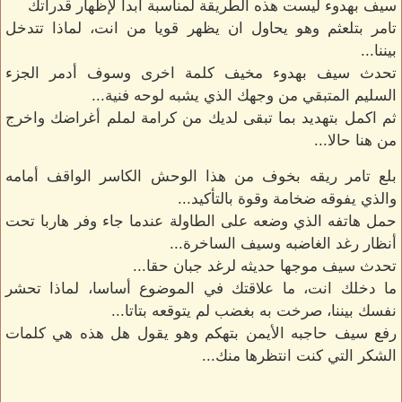
سيف بهدوء ليست هذه الطريقة لمناسبة ابدا لإظهار قدراتك
تامر بتلعثم وهو يحاول ان يظهر قويا من انت، لماذا تتدخل
بيننا...
تحدث سيف بهدوء مخيف كلمة اخرى وسوف أدمر الجزء
السليم المتبقي من وجهك الذي يشبه لوحه فنية...
ثم اكمل بتهديد بما تبقى لديك من كرامة لملم أغراضك واخرج
من هنا حالا...
بلع تامر ريقه بخوف من هذا الوحش الكاسر الواقف أمامه
والذي يفوقه ضخامة وقوة بالتأكيد...
حمل هاتفه الذي وضعه على الطاولة عندما جاء وفر هاربا تحت
أنظار رغد الغاضبه وسيف الساخرة...
تحدث سيف موجها حديثه لرغد جبان حقا...
ما دخلك انت، ما علاقتك في الموضوع أساسا، لماذا تحشر
نفسك بيننا، صرخت به بغضب لم يتوقعه بتاتا...
رفع سيف حاجبه الأيمن بتهكم وهو يقول هل هذه هي كلمات
الشكر التي كنت انتظرها منك...