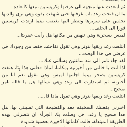
ثم ابتعدت عنها متجهه الى غرفتها وكريستين تتبعها كالعاده...
ما ان فتحت رغد باب غرفتها حتى شهقت بقوة وهي ترى والدتها
تجلس على سريرها وتنظر اليها بغضب بينما ارتدت كريستين
فورا الى الخلف...
لميس بسخرية وهي تنهض من مكانها هل رأيت عفريتا...
ابتلعت رغد ريقها بتوتر وهي تقول تفاجئت فقط من وجودك في
غرفتي في هذا الوقت...
لقد جاء تامر الي منذ ساعتين وسألني عنك...
اذا انت يا خالتي من أخبرتيه بمكاننا، لماذا فعلتي هذا بِنَا، هتفت
كريستين بضجر بينما اجابتها لميس وهي تقول نعم انا من
أخبرته، ثم استدارت الى رغد وهي تسألها هل ما قاله تامر
صحيح...
ابتلعت رغد ريقها بتوتر وهي تقول ماذا قال...
اخبرني بفعلتك السخيفه معه والفضيحة التي تسببتي بها، هل
هذا صحيح يا رغد، هل وصلت بك الجرأة ان تتصرفي بهذه
الطريقة المبتذلة، قالت كلماتها الاخيرة بعصبية شديدة