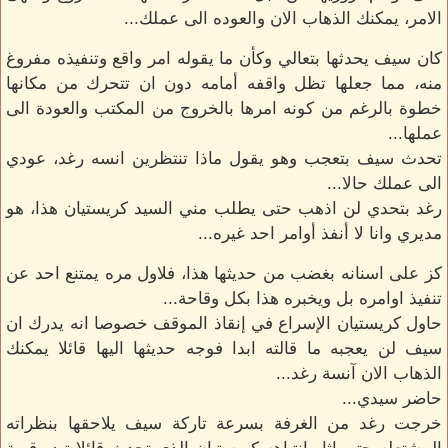
الامر، يمكنك الذهاب الان والعوده الى عملك...
كان سيف يحدثها بتعالي وكأن ما يقوله امر واقع وتنفيذه مفروغ
منه، مما جعلها تظل واقفه أمامه دون ان تتحرك من مكانها
خطوة بالرغم من كونه امرها بالخروج من المكتب والعودة الى
عملها...
تحدث سيف بتعجب وهو يقول ماذا تنتظرين انسه رغد، عودي
الى عملك حالا...
رغد بتحدي لن اذهب حتى يطلب مني السيد كريستيان هذا، هو
مديري وانا لا أنفذ أوامر احد غيره...
كز على اسنانه بغضب من حديثها هذا، فلاول مره يمتنع احد عن
تنفيذ اوامره بل ويخبره هذا بكل وقاحة...
حاول كريستيان الإسراع في إنقاذ الموقف خصوصا انه يدرك ان
سيف لن يعجبه ما قالته ابدا فوجه حديثها اليها قائلا يمكنك
الذهاب الان آنسة رغد...
حاضر سيدي...
خرجت رغد من الغرفة بسرعة تاركة سيف يلاحقها بنظراته