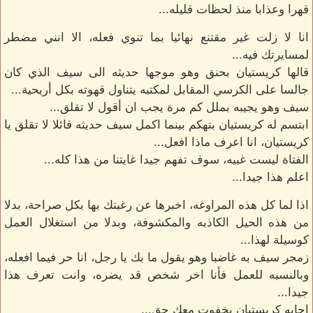
قهرا وعذابا منذ لحظات قليله...
انا لا زلت غير مقتنع نهائيا بما تنوي فعله، الا انني مضطر
لمسايرتك فيه...
قالها كريستيان بحنق وهو موجها حديثه الى سيف الذي كان
جالسا على الكرسي المقابل لمكتبه يتناول قهوته بكل أريحية...
سيف وهو يجيبه بملل كم مرة يجب ان أقول لا تقلق...
ابتسم له كريستيان بتهكم بينما اكمل سيف حديثه قائلا لا تقلق يا
كريستيان، انا اعرف ماذا افعل...
الفتاة ليست غبيه، سوف تفهم جيدا غايتنا من هذا كله...
اعلم هذا جيدا...
اذا لما كل هذه المراوغه، اخبرها عن رغبتك بها بكل صراحة، بدلا
من هذه الحيل الكاذبه والمكشوفة، وبدلا من استغلال العمل
كوسيلة لهذا...
زمجر سيف به غاضبا وهو يقول ما بك يا رجل، انا حر فيما افعله،
وبالنسبه للعمل فأنا اخر شخص قد يضره، وانت تعرف هذا
جيدا...
اجابه كريستيان بخفوت معك حق...