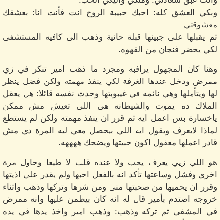
وانت عبق سعادتي: ومنكي واليكي الحب.
وبكي العشق كله: احبك حبيبة الروح انت فأنت انا: بعشقك
معشوقتي
ثم يقبلها على جبينها قبلة حانية وذهب الى كافيه المستشفى
لكي يحضر فنجان من القهوه.
وهنا كان المجهول يراقبه ومجرد ما ذهب امير تنكر في زي
ممرض ودخل عندها الغرفة لكي ينفذ مهمته ولكن فضل ينظر
لها ويتأملها وهي نائمه في غيبوبتها وحدث نفسه قائلا: هل يعقل
الملاك ده يموت والشيطانه هي اللي تعيش مش ممكن
ياخسارة بس اعمل ايه ثم قرر ان ينفذ مهمته ولكن لم يستطع
لماذا لايعرف ويقول ايه اللي بيحصل معي ليه المرة دي مش
قادر اعملها معقول اكون حبيتها ويضحك ههههه.
هو اللي زيي يعرف يحب ولا عنده قلب لا طبعا وحاول مرة
اخرى وفشل وساعتها تأكد انه بالفعل احبها ولم يقدر على اذيتها
وقرر ان يحميها من صحبتها منى ومن شرها وتركها وذهب واثناء
خروجه اصتدم بأمير قال له انه كان بيطمن عليها وانه ممرض
في المشفى ثم تركه وذهب: وذهب امير واخذ يدها في يده