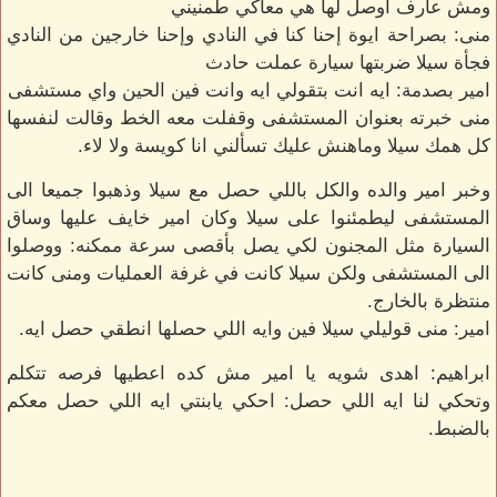
ومش عارف اوصل لها هي معاكي طمنيني
منى: بصراحة ايوة إحنا كنا في النادي وإحنا خارجين من النادي
فجأة سيلا ضربتها سيارة عملت حادث
امير بصدمة: ايه انت بتقولي ايه وانت فين الحين واي مستشفى
منى خبرته بعنوان المستشفى وقفلت معه الخط وقالت لنفسها
كل همك سيلا وماهنش عليك تسألني انا كويسة ولا لاء.
وخبر امير والده والكل باللي حصل مع سيلا وذهبوا جميعا الى
المستشفى ليطمئنوا على سيلا وكان امير خايف عليها وساق
السيارة مثل المجنون لكي يصل بأقصى سرعة ممكنه: ووصلوا
الى المستشفى ولكن سيلا كانت في غرفة العمليات ومنى كانت
منتظرة بالخارج.
امير: منى قوليلي سيلا فين وايه اللي حصلها انطقي حصل ايه.
ابراهيم: اهدى شويه يا امير مش كده اعطيها فرصه تتكلم
وتحكي لنا ايه اللي حصل: احكي يابنتي ايه اللي حصل معكم
بالضبط.