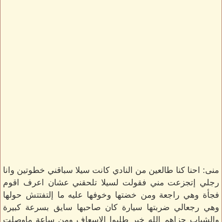
منى: احنا كنا طالعين من النادي كانت سيلا سباقني خطوتين وانا
رجلي إتجزعت مني فقولت لسيلا تلحقني عشان اعرف اقوم
فجأة وهي راجعة ومن خضتها وخوفها عليه ما إلتفتتش حولها
وهي رجعالي ضربتها سيارة كان صاحبها سايق بسرعة كبيرة
والشباب جزاهم الله خير طلبوا الاسعاف ومن ساعة ماوصلت