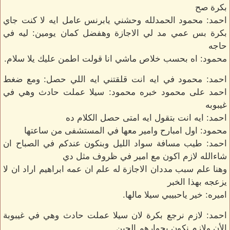
بكرة صح
احمد: محمود الحمدلله وحشني يابرنس عامل ايه لا كنت جاي
بكرة بس عمي مد لي الاجازة وهفضل كمان يومين: ليه في
حاجه
محمود: اه بحسب خلاص ماشي انا قولت اطمن عليك يلا سلام.
احمد: محمود في ايه انت قلقتني ايه اللي حصل: ومع ضغط
احمد على محمود خبره محمود: سيلا عملت حادث وهي في
غيبوبه
احمد: ايه انت بتقول ايه امتى حصل الكلام ده
محمود: اول امبارح وامير معها في المستشفى من ساعتها
احمد: طيب مسافة سواد الليل وبنكون عندكم في الصباح ان
شاءالله لازم اكون مع امير في ظروف مثل دي
وهنا علم سبب مددان الاجازة له علم ان عمه ابراهيم اراد ان لا
يزعجه بهذا الخبر
اميره: خير ياحبيبي سيلا مالها.
احمد: لازم نرجع بكرة لان سيلا عملت حادث وهي في غيبوبة
الأن ولازم نكون بجوارهم الحين