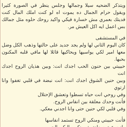
ويتذكر الضحيه سيلا وجمالها وجلس ينظر في الصورة كثيرا
ويقول حرام الجمال ده يموت اه لو كنت املك المال كنت
فديتك بعمري مش خسارة فيكي واكيد روحك حلوه مثل جمالك
بس اعمل ايه اكل العيش مر.
في المستشفى
كان اليوم الثاني لها ولم يجد جديد على حالتها وذهب الكل وضل
معها امير لكي يواسيها ويحاكيها قائلا لها مافي قلبه المكنون
بحبها.
حبيبتي بين حنون الحب اجدك انت: وبين هذيان الروح اجدك
انت
وبين حنين الشوق اجدك انت: انت نبضة في قلبي تغفوا وانا
ارتوي
وفي روحي انت حياه تسطوا وتعشق الإحتلال
فأنت وحدك معلقة بين انفاس الروح.
وفي قلبي لكي حنين حتى وانا اجدني معكي.
فأنت حبيبتي ومنكي الروح تستمد انفاسها