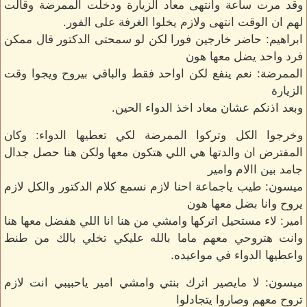
وقد مرت ساعة وانتهى معاد الزيارة ودخلت الممرضة وقالت
لهم ان الوقت انتهى ولازم يخلوا الغرفة على الفور.
ابراهيم: حاضر خارجين فورا لكن لو سمحتى الدكتور قال ممكن
فرد واحد يضل معها هون
الممرضة: نعم ينفع لكن اواحد فقط والباقي بيروح ويجوا وقت
الزيارة
وبعد اذنكم عشان معاد اخذ الدواء الحين.
وخرجوا الكل وتركوا الممرضة لكي تعطيها الدواء: وكان
المفترض ان والدتها هي اللي هتكون معها ولكن هنا حصل جدال
جامد بين االام وامير
ميسون: طيب ياجماعة احنا لازم نسمع كلام الدكتور والكل لازم
يروح وانا بضل معها هون
امير: لاء مستحيل اتركها وامشي من هنا انا اللي هفضل معها هنا
وانت هتروحي معهم ماما بالله عليكي تخلي بالك من طنط
واعطيها الدواء في مواعيده.
ميسون: لا مايصير اترك بنتي وامشي امير ياحبيبي انت لازم
تروح معهم وصاروا يتجادلوا