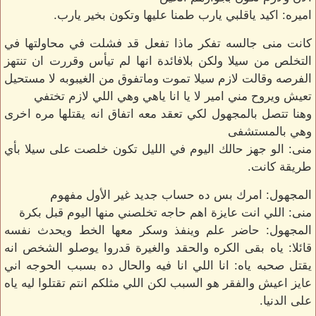
اميره: اكيد ياقلبي يارب طمنا عليها وتكون بخير يارب.
كانت منى جالسه تفكر ماذا تفعل قد فشلت في محاولتها في
التخلص من سيلا ولكن بلافائدة انها لم تيأس وقررت ان تنتهز
الفرصه وقالت لازم سيلا تموت وماتفوق من الغيبوبه لا مستحيل
تعيش ويروح مني امير لا يا انا ياهي وهي اللي لازم تختفي
وهنا تتصل بالمجهول لكي تعقد معه اتفاق انه يقتلها مره اخرى
وهي بالمستشفى
منى: الو جهز حالك اليوم في الليل تكون خلصت على سيلا بأي
طريقة كانت.
المجهول: امرك بس ده حساب جديد غير الأول مفهوم
منى: اللي انت عايزة اهم حاجه تخلصني منها اليوم قبل بكرة
المجهول: حاضر علم وينفذ وسكر معها الخط ويحدث نفسه
قائلا: ياه بقى الكره والحقد والغيرة قدروا يوصلو الشخص انه
يقتل صحبه ياه: انا اللي انا فيه والحال ده بسبب الحوجه اني
عايز اعيش والفقر هو السبب لكن اللي مثلكم انتم تقتلوا ليه ياه
على الدنيا.