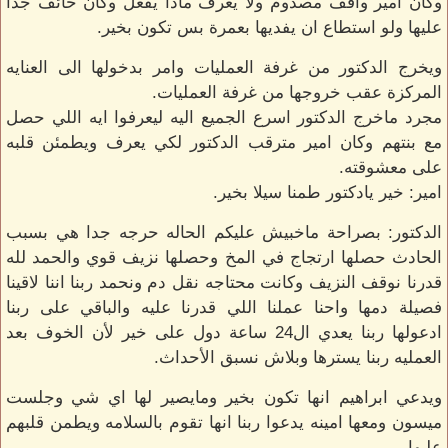
وكان امير واقف مصدوم ولا يعرف ماذا يفعل وكان خائف جدا
عليها ولو استطاع ان يفديها بعمرة بس تكون بخير.
ويخرج الدكتور من غرفة العمليات وامر بدخولها الى العنايه
المركزة عقب خروجها من غرفة العمليات.
مجرد ماخرج الدكتور اسرع الجميع اليه ليعرفوا ايه اللي حصل
مع بنتهم وكان امير مترقب الدكتور لكي يعرف ويطمئن قلبه
على معشوقته.
امير: خير يادكتور طمنا سيلا بخير.
الدكتور: بصراحة ماخبيش عليكم الحاله حرجه جدا هي بسبب
الحادث حصلها ارتجاج في المخ وحصلها نزيف قوي والحمد لله
قدرنا نوقف النزيف وكانت محتاجه نقل دم ونحمد ربنا اننا لاقينا
فصيلة دمها واحنا عملنا اللي قدرنا عليه والباقي على ربنا
ادعولها ربنا يعدي ال24 ساعة دول على خير لأن الخوف بعد
العمليه ربنا يسترها وبلاش نسبق الأحداث.
ويدعي ابراهيم انها تكون بخير ومايصير لها اي شي وجلست
ميسون ومعها امينه يدعوا ربنا انها تقوم بالسلامه ويطمن قلبهم
عليها