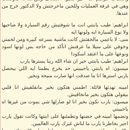
وهي في غرفة العمليات وللحين ماخرجتش ولا الدكتور خرج من
عندها.
ابراهيم: طيب يابنتي انت ما شوفتيش رقم السيارة ولا صاحبها
ولا نوع السيارة ايه ولونها ايه
منى: لا ياعمي مالحقتش كانت ماشية بسرعه كبيرة ومن لخمتي
وخوفي على سيلا ما عرفتش اتأكد من حاجه بس لونها اسود
ونوعها على ما اعتقد اسكودا
ابراهيم: طيب يابنتي خير ان شاء الله ربنا يسترها يارب
ميسون: اه يابنتي ياحبيبتي حد يخرج يطمنا ايه اللي بيحصل
ياربي استرها انا ما صدقت انها صارت منيحه وبخير.
امينه تهدئها قائلة: اطمني هتكون بخير ماتقلقيش انا قلبي
بيقولي هتكون بخير ماتخافيش.
ميسون: يارب تكون بخير انا لو صارلها شي بموت من غيرها اه
ياحبيبتي
وتضمها امينه في حضنها وتطمئنها على ابنتها وكانت تقول يارب
اجبر بخاطرنا يارب ما لناش غيرك يارب العالمين.