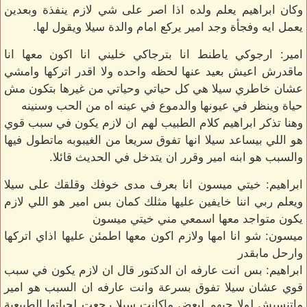
وكان ابراهيم يعلم ولده اذا اصر على شي لازم ينفذة وبعدين
يعمل ايه وفجأة وجد امير يركع امام والدة سيلا ويقول لها.
امير: ارجوكي ياطنط انا بترجاكي خليني انا اكون معها انا
ماقدرش اعيش بعيد عنها لحظه واحده ولا اقدر اتركها وامشي
عشان خاطري سيلا هي كل حياتي وحياتي من غيرها بتكون مش
حياة وينظر في عيونها والدموع في عينه اه من الحب وسنينه
وهنا تذكر ابراهيم كلام الطبيب لهم ان لازم يكون في سبب قوي
هو اللي بيساعد سيلا انها تفوق سريعا من الغيبوبه ماتطول فيها
والسبب هو ابنه امير وقرر ان يتدخل في الحديث قائلا.
ابراهيم: خيتي ميسون انا بعرف مدى خوفك وقلقك على سيلا
ويعلم ربي اننا خايفين عليها مثلك كمان بس امير هو اللي لازم
يكون متواجد معها اسمعي مني خيتي ميسون
ميسون: شو انا امها ولازم اكون معها اطمئن عليها اذاي اتركها
وارحل مابقدر
ابراهيم: بس انت عارفه ان الدكتور قال ان لازم يكون في سبب
قوي عشان سيلا تفوق بسرعة وانت عارفه ان السبب هو امير
ماتنسيش لولا حبهم لبعض ماكانت سيلا رجعت لحياتها الطبيعية