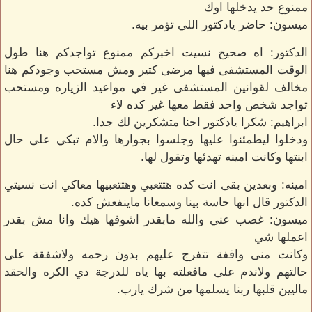
ممنوع حد يدخلها اوك
ميسون: حاضر يادكتور اللي تؤمر بيه.
الدكتور: اه صحيح نسيت اخبركم ممنوع تواجدكم هنا طول
الوقت المستشفى فيها مرضى كتير ومش مستحب وجودكم هنا
مخالف لقوانين المستشفى غير في مواعيد الزياره ومستحب
تواجد شخص واحد فقط معها غير كده لاء
ابراهيم: شكرا يادكتور احنا متشكرين لك جدا.
ودخلوا ليطمئنوا عليها وجلسوا بجوارها والام تبكي على حال
ابنتها وكانت امينه تهدئها وتقول لها.
امينه: وبعدين بقى انت كده هتتعبي وهتتعبيها معاكي انت نسيتي
الدكتور قال انها حاسة بينا وسمعانا ماينفعش كده.
ميسون: غصب عني والله مابقدر اشوفها هيك وانا مش بقدر
اعملها شي
وكانت منى واقفة تتفرج عليهم بدون رحمه ولاشفقة على
حالتهم ولاندم على مافعلته بها ياه للدرجة دي الكره والحقد
ماليين قلبها ربنا يسلمها من شرك يارب.