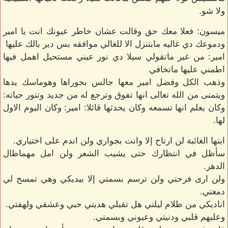
ولا شو.
ميسون: فعلا معك حق وقالت عشان خاطر عيونك انت يا امير
ودموعك دي غاليه مابتنزل الا للغالي موافقه بس دير بالك عليها
امير: من غير ماتقولي سيلا دي نور عيني مستحيل اهمل فيها
اطمني عليها ماتخافي
وذهب الكل وفضل امير معها جالس بجوراها وهوماسك يدها
ويتمنى من الله تعالى انها تفوق وترجع له من جديد وتنور حياته:
وكان يعلم انها تسمعه وكان يحدثها قائلا: امير: وكان اليوم الاول
لها.
ايتها الغائبة لن ارتاح إلا وانت بجواري ولن اندم على اختياري.
سأظل في انتظارك حتى يشيب الشعر ولن امل مهماطال
الدهر.
ولن ارى فرحتي ولن ترسم بسمتي إلا بيديكي وهي تمسح لي
دمعتي.
اناديكي من ظلام ليلتي هل تقبلي هديتي حبي وعشقي ولهفتي.
وعليهم قلبي ودنيتي وعيوني وبسمتي.