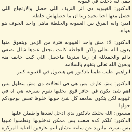
يبقى ليه دخلت في غيبوبه
الدكتور: الغيبوبه دي اثر النزيف اللي حصل والارتجاج اللي
حصل معها احنا نحمد ربنا ان ما حصلهاش جلطه.
امير: وايه الفرق بين الغيبوبه والجلطة ماهي واحد الخوف هو
هواه.
الدكتور: لاء مش واحد الغيبوبه فترة من الزمن وبتفوق منها
بعون الله تعالى ولكن الجلطة كانت بتجعل عندها شلل نصفي
دائم والحمدلله ان ربنا سترها ماحصل اللي كنت خايف منه
وبعون الله تعالى بتقوم بالسلامه
ابراهيم: طيب طمنا يادكتور هي هتطول في الغيبوبه كتير.
الدكتور: مش عارف بس هي في الحالات دي مش بتطول بس
اهم شئ يكون في حافز قوي يخليها تقوم بسرعه هي اه في
غيبوبه لكن بتكون سامعه كل شئ حولها خلوها تحس بوجودكم
حولها
ميسون: الله يخليك يادكتور بدي ادخل لعندها واطمئن عليها
الدكتور: كلكم كده صعب بس ممكن تدخلولها وتطمنوا عليها
بس بشرط ماتزيد عن ساعة عشان انتم عارفين العنايه المركزه