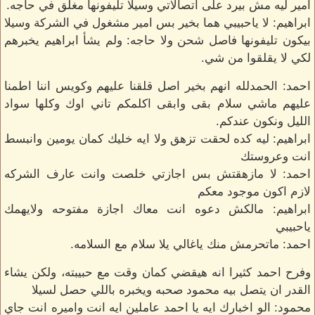
امير ليه مش بيرد على اتصالاتي وسيلا تليفونها مغلق في حاجه.
ابراهيم: لا ياحبيبي هما بخير بس امير مشغول في الشركة وسيلا
بيكون تليفونها فاصل شحن ولا حاجه: ولم يشأ ابراهيم يخبرهم
لكي لا يقلقوا من شي.
احمد: الحمدلله انهم بخير اصل قلقنا عليهم وكويس اننا اطمنا
عليهم ماشي سلام بقى وابقى اكلمكم تاني اوك وكلها سواد
الليل ونكون عندكم.
ابراهيم: ليه كده لحقت تزهق ولا ايه خليك كمان يومين وانبسط
انت وعروستك
احمد: لا مازهقتش بس اجازتي خلصت وانت عارف الشركه
لازم اكون موجود معكم
ابراهيم: مالكش دعوه انت معاك اجازة مفتوحه ولايهمك
ياحبيبي
احمد: ماتحرمش منك ياغالي يلا سلام مع السلامه.
وفرح احمد كثيرا انه هيقضي كمان وقت مع حبيبته، ولكن يشاء
القدر ان يتصل بيه محمود صحبه ويخبره باللي حصل لسيلا
محمود: الو اخبارك ايه يا احمد عاملين ايه انت واميره انت جاي