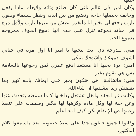
وكان امير في عالم تاني كان ضائع وتائه ولايعلم ماذا يفعل
وخايف يحصلها حاجه وتضيع من بين ايديه وينظر للسماء ويقول
يارب رجعهالي بخير انا مابقدر اعيش من غيرها يارب ولأول مرة
في حياته دموعه تنزل على خده انها دموع الخوف ممزوجه
بدموع الحب.
منى: للدرجه دي انت بتحبها يا امير انا اول مره في حياتي
اشوف دموعك واشوفك بتبكي.
امير: ايوة بحبها انا مستعد ادفع عمري ثمن رجوعها بالسلامة
بس هي تقوم بخير
منى: ماتخافش هي هتكون بخير خلي ايمانك بالله كبير وما
تقلقش ربنا بيشفيها ان شاءالله.
وكانت نار الحقد والغل تشتعل بداخلها كلما سمعته يتحدث عنها
وعن حبة لها وكل ماده وكرهها لها بيكبر وصممت على تنفيذ
رغبتها في الإنتقام لكن كيف الله اعلم.
وكانوا الجميع قلقون جدا على سيلا خصوصا بعد ماسمعوا كلام
الدكتور.