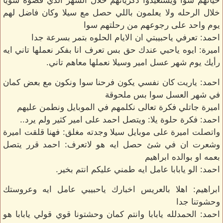
حياتهم سوا ويستعيدوا ذكرياتهم خلال الشهر الذي قضوة سويا
خلال الرحله ولا يعلمون باللي حصل مع سيلا وكان فاضل لهم
يوم واحد على رجوعهم من رحلتهم سوا
احمد: تعرفي ياحبيبتي ان الايام الحلوه بتمر بسرعة جدا
اميرة: ايوه ياحبي عندك حق بس تعرف انا بفكر نعملها تاني ايه
رأيك يوم شهر عسل امير وسيلا نعملها معاهم تاني.
احمد: ياريت كان نفسي يكون فرحنا سوا ونكون مع بعض كمان
في شهر العسل سوا بس ملحوقة
اميرة جاتلي فكرة تعالى نكلمهم في الموبايل ونطمن عليهم
احمد: فكرة حلوة يلا: ويتصل احمد على امير كثير ولم يرد..
واتصلت اميرة على موبايل سيلا وجدته مغلق: فهنا قلقت اميرة
وشعرت ان في شئ حصل ايه هو لاتعرف: احمد قرر يتصل
بعمه او بوالده ابراهيم
احمد: الو يابابا عامل ايه طمني عليكم انتم بخير.
ابراهيم: اهلا بالعريس اخبارك ياحبيبي عامل ايه وعروستك
وحشوتنا جدا
احمد: الحمدلله يابابا وانتم كمان وحشتونا قوي قولي يابابا هو