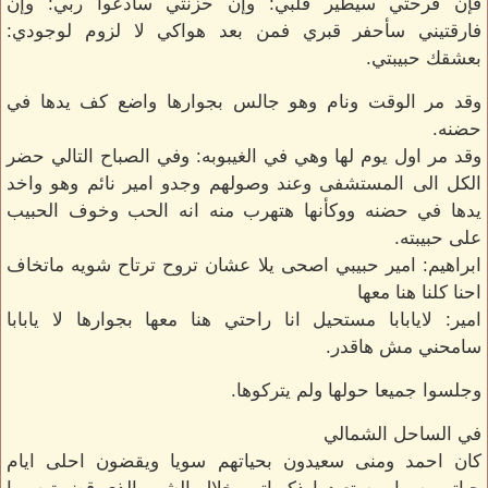
فإن فرحتي سيطير قلبي: وإن حزنتي سأدعوا ربي: وإن
فارقتيني سأحفر قبري فمن بعد هواكي لا لزوم لوجودي:
بعشقك حبيبتي.
وقد مر الوقت ونام وهو جالس بجوارها واضع كف يدها في
حضنه.
وقد مر اول يوم لها وهي في الغيبوبه: وفي الصباح التالي حضر
الكل الى المستشفى وعند وصولهم وجدو امير نائم وهو واخد
يدها في حضنه ووكأنها هتهرب منه انه الحب وخوف الحبيب
على حبيبته.
ابراهيم: امير حبيبي اصحى يلا عشان تروح ترتاح شويه ماتخاف
احنا كلنا هنا معها
امير: لايابابا مستحيل انا راحتي هنا معها بجوارها لا يابابا
سامحني مش هاقدر.
وجلسوا جميعا حولها ولم يتركوها.
في الساحل الشمالي
كان احمد ومنى سعيدون بحياتهم سويا ويقضون احلى ايام