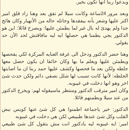
ويدعوا ربنا انها تكون بخير.
وبعد مرور 24ساعة وكانت سيلا لم تفق بعد وهنا زاد قلق امير
اكتر عليها وشعر بأنه بيفقدها وجاتله حاله من الأنهيار وكان هائج
جدا ولم يهدئ له بال غير لما يطمئن عليها: ويصرخ قائلا: اين هو
الدكتور يجي يطمنا هي حصلها ايه ليه مافاقتش لحد الأن حد
يقولي.
وهنا حضر الدكتور ودخل الى غرفة العنايه المركزة لكي يفحصها
ويطمئن عليها ويعلم ما بها وكان خائفا ان يكون حصل معها
جلطه ولكن بعد ما فحصها وكشف عليها حمد ربنا ان ما اصابتها
الجلطه: لأنها كانت تسبب لها شلل نصفي دائم ولكن حدث شئ
اخر وهو انها دخلت في غيبوبه.
وكان امير مترقب الدكتور ومنتظر ماسيقوله لهم: ويخرج الدكتور
من عند سيلا ويطمنهم قائلا.
الدكتور: خير ياجماعة اطمنوا هي كل شئ عنها كويس نبض
القلب وكل شئ عندها طبيبعي لكن هي دخلت في غيبوبه
امير: ايه غيبوبه ليه يادكتور انت مش بتقول كل شئ طبيعي