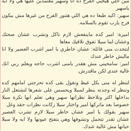
مين اللي هيحيي الفرح ده انا وسهير معتمدين عليها هي ولا ايه
ياسهير
سهير: اكيد طبعا ده هي اللي هتنور الفرح من غيرها مش بيكون
فرح يارب تقوم بالسلامه.
اميرة: امير كده ماينفعش لازم تاكل وتشرب عشان صحتك
وعشان لما سيلا تفوق تلاقيك معاها
لتتحدث منى قائلة: عشان خاطري يا امير اشرب العصير ولا انا
ماليش خاطر عندك
امير: سامحيني مش هقدر يامنى اشرب حاجه ويعلم ربي انك
غالية عندي لكن ماقدرش.
لتنظر له منى بكل غيظ وتقول بقى كده تحرجني امامهم كده
وتنظر له وجدته ينظر لسيلا ويحسس على شعرها لتشتعل النار
بداخلها اكتر وتلاحظ نظراتها سهير وهي تعلم انها تكرة سيلا
خصوصا بعد ماتركها امير واختار سيلا زكانت نظرات حقد وغل
سهير بقولك يا امير عشان خاطر سيلا لازم تشرب العصير
عشان تقدر تتحمل وتشوفها وهي بتفتح عيونها ولا ايه ولا سيلا
حياتها مش غالية عندك.