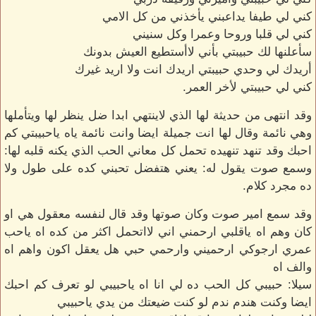
كني لي طيفا يداعبني يأخذني من كل الامي
كني لي قلبا وروحا وعمرا وكل سنيني
سأعلنها لك حبيبتي بأني لاأستطيع العيش بدونك
أريدك لي وحدي حبيبتي اريدك انت ولا اريد غيرك
كني لي حبيبتي لأخر العمر.
وقد انتهى من حديثة لها الذي لاينتهي ابدا ضل ينظر لها ويتأملها
وهي نائمة وقال لها انت جميلة ايضا وانت نائمة ياه ياحبيبتي كم
احبك وقد تنهد تنهيده تحمل كل معاني الحب الذي يكنه قلبه لها:
وسمع صوت يقول له: يعني هتفضل تحبني كده على طول ولا
ده مجرد كلام.
وقد سمع امير صوت وكان صوتها وقد قال لنفسه معقول هي او
كان وهم اه ياقلبي ارحمني اني لااتحمل اكثر من كده اه ياحب
عمري ارجوكي ارحميني وارحمي حبي هل يعقل اكون واهم اه
والف اه
سيلا: حبيبي كل الحب ده لي انا اه ياحبيبي لو تعرف كم احبك
ايضا وكنت هندم ندم لو كنت ضيعتك من يدي ياحبيبي