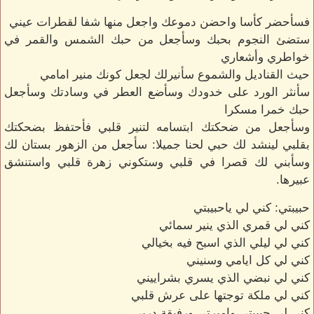
فسأحضر كأسا واحضن دموعك واجعل منها شفا لقطرات عيني
ستضئ النجوم بحبك وسأجعل من حبك الشمس والقمر في
خواطري وأشعاري
حيث القناديل والشموع سأنيرلك لجعل كونك منير امامي
سأنثر الورد على خدودك وسأضع العطر في وسادتك وسأجعل
حبك خمرا مسكرا
وسأجعل من ضحكتك ابتسامه لتنير قلبي فأحتفظ بضحكتك
بقلبي لينشد لك حبي لحنا جميلا: سأجعل من الزهور بستان لك
وسأبني لك قصرا في قلبي وستكوني زهرة قلبي واستنشق
عبيرها.
حبيبتي: كني لي ياحبيبتي
كني لي قمري الذي ينير سمائي
كني لي ليلي الذي اسبح فيه بخيالي
كني لي كل ايامي وسنيني
كني لي نبضي الذي يسري بشراييني
كني لي ملكة توجتها على عرش قلبي
كني لي حبيبتي واميرتي ورفيقة دربي