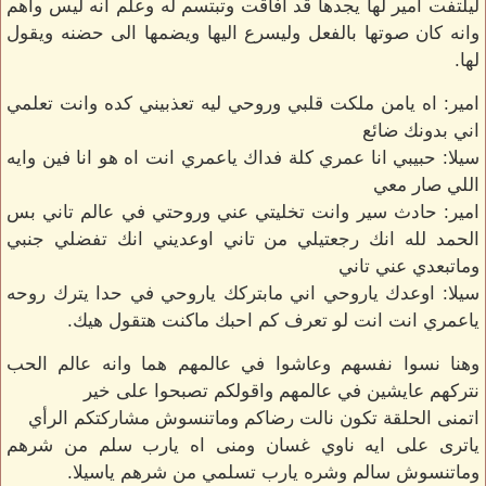
ليلتفت امير لها يجدها قد افاقت وتبتسم له وعلم انه ليس واهم
وانه كان صوتها بالفعل وليسرع اليها ويضمها الى حضنه ويقول
لها.
امير: اه يامن ملكت قلبي وروحي ليه تعذبيني كده وانت تعلمي
اني بدونك ضائع
سيلا: حبيبي انا عمري كلة فداك ياعمري انت اه هو انا فين وايه
اللي صار معي
امير: حادث سير وانت تخليتي عني وروحتي في عالم تاني بس
الحمد لله انك رجعتيلي من تاني اوعديني انك تفضلي جنبي
وماتبعدي عني تاني
سيلا: اوعدك ياروحي اني مابتركك ياروحي في حدا يترك روحه
ياعمري انت انت لو تعرف كم احبك ماكنت هتقول هيك.
وهنا نسوا نفسهم وعاشوا في عالمهم هما وانه عالم الحب
نتركهم عايشين في عالمهم واقولكم تصبحوا على خير
اتمنى الحلقة تكون نالت رضاكم وماتنسوش مشاركتكم الرأي
ياترى على ايه ناوي غسان ومنى اه يارب سلم من شرهم
وماتنسوش سالم وشره يارب تسلمي من شرهم ياسيلا.