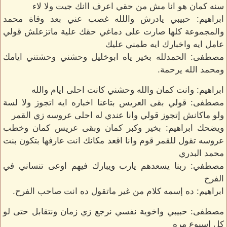
سنه كمان هو انا مش من حقي اعرف اانك جيت ولا لاء
ابراهيم: حبيبي يادرش واللله غصب عني بعد وفاة محمد
والمجموعة كلها صارت على دماغي حقك علية ماتزعلش قولي
عامل ايه واخبارك ايه طمني عليك
مصطفى: الحمدلله بخير ياه ابوخليل وحشني وحشتني ايامك
ومحمد الله يرحمة.
ابراهيم: وانت كمان والله وحشني كانت احلى ايام والله
مصطفى: قولي بقى العريس بتاعنا اخباره ايه اتجوز ولا لسة
ولو ماكانش إتجوز قولي وانا عندي له احلى عروسه زي القمر
ويضحك ابراهيم: بخير وكبر كمان وبقى عريس كمان وخطب
عروسه تقول للقمر قوم وانا اقعد مكانك انت عارفها بتكون بنت
محمد البدري
مصطفي: ربنا يسعدهم يارب ويبارك فيهم اوعى تنساني في
الفرح
ابراهيم: ده إسمه كلام من غير ماتقول ده انت صاحب الفرح.
مصطفى: حبيبي واخوية نفسي نرجع زي زمان ونتقابل حتى لو
كل اسبوع مره