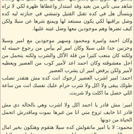
شاهد منى تأتي من بعيد وقد استدار واعطاها ظهرة لكي لا تراه
ويتسأل هل في كده تقتل القتيل وتمشي في جنازته ليه كده
وضل يراقبها لكي يكون مستعد لها ويمنع شرها عن سيلا ولكن
كيف تضرها وهم موجودين معها وضل عينه عليها.
وكان احمد واميرة ومحمود وسهير موجودين مع امير وسيلا
وحزنين جدا على سيلا وكان امير لم ييأس من رجوع حبيبته له
ولكنه كان متعب كثيرا من قلة الأكل والشرب ولكنه يتحمل من
اجل معشوقته وكان احمد اعد لأمير كوب من العصير ويعطيه
لأمير ولكن يرفض امير ان يشرب العصير
احمد: امير اشرب العصير ارجوك انت كده مش هتقدر تصلب
طولك يبقى ولا اكل ولا شرب حرام عليك نفسك انت من ساعة
اللي حصل ما اكلت ولا شربت.
امير: مش قادر يا احمد اكل ولا اشرب وهي بالحاله دي مش
قادر انا خايف تروح مني انا من غيرها بموت وماقدرش اتحمل
الحياة من دونها
محمود: لا يا امير ماتقولش كده سيلا هتقوم وهتكون بخير امال