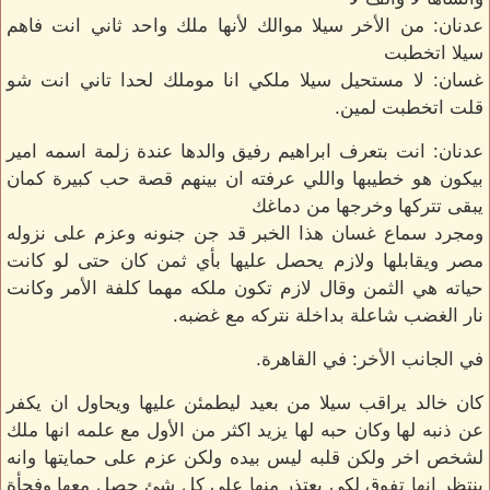
عدنان: من الأخر سيلا موالك لأنها ملك واحد ثاني انت فاهم
سيلا اتخطبت
غسان: لا مستحيل سيلا ملكي انا موملك لحدا تاني انت شو
قلت اتخطبت لمين.
عدنان: انت بتعرف ابراهيم رفيق والدها عندة زلمة اسمه امير
بيكون هو خطيبها واللي عرفته ان بينهم قصة حب كبيرة كمان
يبقى تتركها وخرجها من دماغك
ومجرد سماع غسان هذا الخبر قد جن جنونه وعزم على نزوله
مصر ويقابلها ولازم يحصل عليها بأي ثمن كان حتى لو كانت
حياته هي الثمن وقال لازم تكون ملكه مهما كلفة الأمر وكانت
نار الغضب شاعلة بداخلة نتركه مع غضبه.
في الجانب الأخر: في القاهرة.
كان خالد يراقب سيلا من بعيد ليطمئن عليها ويحاول ان يكفر
عن ذنبه لها وكان حبه لها يزيد اكثر من الأول مع علمه انها ملك
لشخص اخر ولكن قلبه ليس بيده ولكن عزم على حمايتها وانه
ينتظر انها تفوق لكي يعتذر منها على كل شئ حصل معها وفجأة