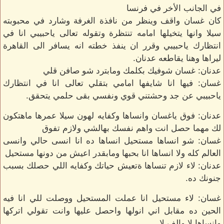
في الجانب الأخر في فرنسا
كان غسان واقف وينظر من نافذة الغرفة وشارد في محبوبته
سيلا وانها يتخيلها امامه تنتظرة وتقوله تعالى ياحبيبي انا في
انتظارك ياحبيبي وقرر ان ينفذ خطته انه يسافر الى القاهرة
ليراها وهنا يقاطعه عدنان.
عدنان: غسان شوفيك بكلمك ومابترد شو صافن قلي
غسان: فيها انا شايفها امامي بتقلي تعالى انا في انتظارك
ياحبيبي عن جد وحشتني قوي ونفسي بقى حلمي يتحقق.
عدنان: فوق ياغسان وانساها وكفايه لهون سيلا عمرها ماهتكون
لك مهما حصل انت واهم نفسك بهالشي ولازم تفوق
غسان: شو انساها مستحيل انساها ده انا انسى حالي وانسى
العالم كله ولا انساها انا بحبها ومابقدر اعيش من دونها مستحيل
عدنان: لاء لازم تنساها ةتعيش حياتك وكفايه اللي حصلك بسبب
جنونك ده.
غسان: لاء مستحيل انا عملت المستحيل ووصلت للي انا فيه
الحين ده مقابل اني انولها واحصل عليها وانت تقولي اتركها
وانساها لا والف لا