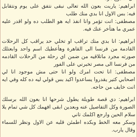
ابراهيم: ياريت بعون الله تعالى نبقى نتفق على يوم ونتقابل
فيه: بس الاول انا بدي منك طلب
مصطفى: انت تؤمر وانا انفذ ايه هو الطلب ده ولو اقدر عليه
عمري ما هتأخر عنك فيه.
ابراهيم: انا بدي منك تراقب او تخلي حد يراقب كل الرحلات
القادمة من فرنسا الى القاهرة وهأعطيك اسم واحد وابعتلك
صورته مجرد ماتلاقيه من ضمن اي رحلة من الرحلات القادمه
من فرنسا الى مصر تخبرني على الفور
مصطفى: انا تحت امرك ولو انا حتى مش موجود انا لي
اصحابي كتير يقدروا يساعدوا اكيد بس قولي ليه ده كله وفي ايه
انت خايف من حاجه.
ابراهيم: دي قصة طويلة يطول شرحها انا بعون الله برسلك
الصورة وكل التفاصيل عنه وبعدين ابقى افهمك كل شي تمام يلا
سلام الحين وارجع اكلمك تاني
وسكر معه الخط وبكده اطمئن قلبه عن الاول ونظر للسماء
وقال يارب.