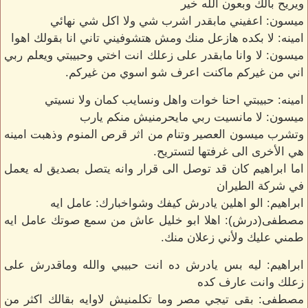
ويريح بالك وبعون الله خير
ميسون: اعفيني مابقدر اشرب شي ولا اكل شي نهائي
امينه: لا بكده هازعل منك ومش هتشوفيني تاني انا بقولك اهوا
ميسون: لا وانا مابقدر على زعلك انت اختي وحبيبتي ويعلم ربي
اني من غيركم ماكنت اعرف شو اسوي من غيركم.
امينه: حبيبتي احنا خوات واهل ونسايب كمان ولا نسيتي
ميسون: لا مانسيت ربي مايحرمنيش منكم يارب
وتشرب ميسون العصير وتنام من اثر قرص المنوم وذهبت امينه
هي الأخرى الى غرفتها لتستريح.
اما ابراهيم كان قد توصل الى قرار وانه يتصل بصديق له يعمل
في شركة الطيران
ابراهيم: الو اهلين يادرش كيفك وشواخبارك: عامل ايه
مصطفى(درش): اهلا ابو خليل عاش من سمع صوتك عامل ايه
طمني عليك ولأني زعلان منك.
ابراهيم: ليه بس يادرش ده انت حبيبي والله وماقدرش على
زعلك وانت عارف كده
مصطفى: بقى تيجي مصر وما تكلمنيش لاوايه بقالك اكثر من