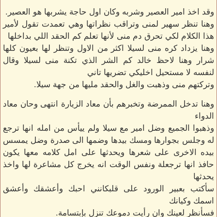
وقد اخذ امير العصير وشربه وكان اول حاجة يشربها هو العصير.
وهنا تنظر سهير لمنى وتراقب نظراتها وهي تعمدت تقول لأمير
هذا الكلام لكي تحرق دم منى لأنها تعلم كم الحقد اللي بداخلها
وهنا يزداد كره منى لسيلا اكثر من الاول وتنظر لها بعيون كلها
شرار وهنا لاحظ خالد كم الشر الذي تكنة منى لسيلا وقال
لنفسه لا مستحيل اخليكي تضريها تاني
وتركتهم منى وذهبت والغل والحقد مليها من جهة سيلا.
وهنا تدخل الممرضة وتخبرهم بأن معاد الزيارة انتهى وحان معاد
الدواء
وذهبوا الجميع وضل امير مع سيلا ولم ييأس من امله انها ترجع
له وجلس بجوارها ومسك بيدها وضمها الى صدرة وضل يمسس
بيده الاخرى على شعرها ويحدثها على امل كلامه معها يكون
حافذ انها ترجعلة ونفس الوقت انه يخرج كل مشاعرة لها واخذ
يحدثها
سأكتب بعبير الورود على قلبكانني احبك وأعشقك وأعشق
اسمك وكيانك
فسأنظر لعينك وان رأيت دموعك تنزل بإبتسامة.