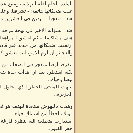
المادة الخام لقلة التهذيب ومنبع عدم 
علت ضحكاتها هاتفة: - تشرفنا، وعل
هتف متعجبا: - تبدين في العشرين من
هتف بسؤاله الاخير في لهجة مرحة وه
هتف مشاكسا: - كم اعشق المراهقا
ارتفعت ضحكاتها من جديد غير قادر
والعجائز ان لزم الامر، انت تعشق كل
انفرط ارضا منفجر في الضحك من تعليق
لكنه استطرد بعد ان هدأت حدة ضحات
نبضا وحياة..
تنبهت للمنحى الخطر الذي يحاول اس
الجزيرة..
وهمت بالنهوض مبتعدة ليهتف هو في 
دونك، اخطأ من اسماكِ حياة..
استدارت متطلعة اليه بنظرة فارغة
حفر القبور..