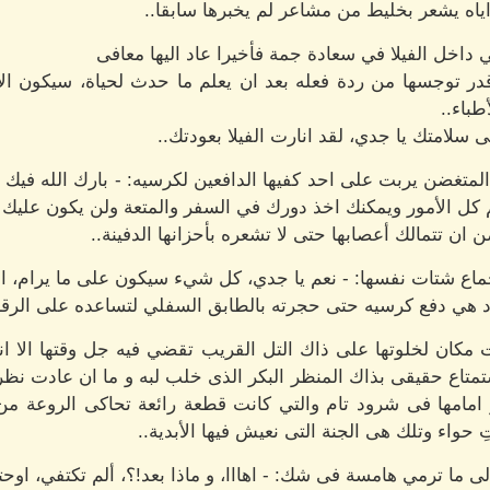
ياه يشعر بخليط من مشاعر لم يخبرها سابقا..
اخل الفيلا في سعادة جمة فأخيرا عاد اليها معافى
ر توجسها من ردة فعله بعد ان يعلم ما حدث لحياة، سيكون الا
طباء..
سلامتك يا جدي، لقد انارت الفيلا بعودتك..
لمتغضن يربت على احد كفيها الدافعين لكرسيه: - بارك الله فيك يا ح
م كل الأمور ويمكنك اخذ دورك في السفر والمتعة ولن يكون عليك 
ن تتمالك أعصابها حتى لا تشعره بأحزانها الدفينة..
ع شتات نفسها: - نعم يا جدي، كل شيء سيكون على ما يرام، ال
 هي دفع كرسيه حتى حجرته بالطابق السفلي لتساعده على الرقاد 
مكان لخلوتها على ذاك التل القريب تقضي فيه جل وقتها الا انه 
تمتاع حقيقى بذاك المنظر البكر الذى خلب لبه و ما ان عادت نظ
امامها فى شرود تام والتي كانت قطعة رائعة تحاكى الروعة من
تِ حواء وتلك هى الجنة التى نعيش فيها الأبدية..
 ما ترمي هامسة فى شك: - اهااا، و ماذا بعد!؟، ألم تكتفي، اوحتى