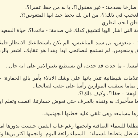
ارخا بصدمة: - غير معقول!؟، يا له من حظ عسر!؟.
لعجيب في ذلك!؟، من اين لك بحظ جيد ايها المتعوس!؟.
اق الحد، انظري..
حة التي اشار اليها لتشهق كذلك في صدمة: - ماتت!؟، حياة السعيد،
: - متعوس، بل سيد المتاعيس، الم يكن باستطاعتك الانتظار قليل
ق ومنحوس، لم تستمع لنصائحي ابدا وهذا هو عقابك، اشعر بالرغ
سا: - ما حدث قد حدث، لن نستطيع تغييرالامر على اية حال..
ات شيطانية تنذر بانها على وشك الادلاء بأمر بالغ الحقارة: - 
خر تماما سيقلب الموازين رأسا على عقب لصالحنا..
هفة: - حقا!؟، وكيف ذلك!؟.
 سأخبرك به ونفذه بالحرف حتى نعوض خسارتنا، انصت وتعلم ايها
ا مسامعه وهى تلقي عليه خطتها الجهنمية..
لعا للسماء الصافية وانجمها رغم غياب القمر، جلست بدورها اما
 ظل متطلعا للسماء: - السماء رائعة اليوم، وانجمها اكثر بريقا وتأ