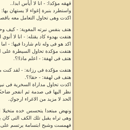
قهقه مؤكدا: - انا لا أيأس ابدا..
واستطرد بنبرة إغواء لا يستهان بها: 
اكدت وهى تحاول التعامل معه باقصى
هتف بنفس نبرته المغوية: - كيف وحو
هتفت بهدوء كاد يقتله: - انا لا أنو
اكد هو فى وله تام شاردا فيها: - اما
هتفت مؤكدة تحاول السيطرة على انفعا
هتف فى لهفة: - اعلم ماذا!؟.
هتفت مؤكدة فى رزانة: - لقد كنت مخط
هتف فى لهفة: - حقا!؟.
اكدت تحاول مداراة السخرية فى نبرات
نظر اليها فى صدمة ثم انفجر ضاحك
الحد لا مزيد من الاغراء ارجوكِ.
ونهض مبتعدا يتحسس خده متخيلا انه
وهى تراه يقبل تلك الكف التى كان ي
فهمست وشبح ابتسامة يرتسم على شف