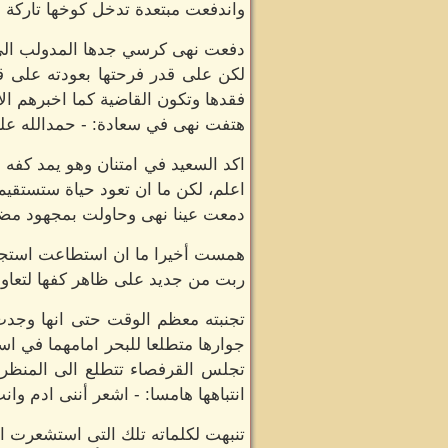
واندفعت مبتعدة تدخل كوخها تاركة ا
دفعت نهى كرسي جدها المدولب الي د
لكن على قدر فرحتها بعودته على قد
فقدها وتكون القاضية كما اخبرهم الأ
هتفت نهى في سعادة: - حمدالله على 
اكد السعيد في امتنان وهو يمد كفه ا
اعلم، لكن ما ان تعود حياة ستستقي
دمعت عينا نهى وحاولت بمجهود مضن ا
همست أخيرا ما ان استطاعت استجما
ربت من جديد على ظاهر كفها لتعاود
تجنبته معظم الوقت حتى انها وجدت 
جوارها متطلعا للبحر امامهما في اس
تجلس القرفصاء تتطلع الى المنظر 
انتباهها هامسا: - اشعر أننى ادم وان
تنبهت لكلماته تلك التى استشعرت الى