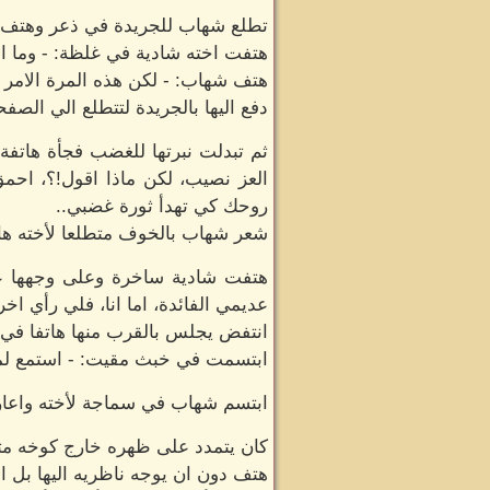
تطلع شهاب للجريدة في ذعر وهتف ص
هتفت اخته شادية في غلظة: - وما ا
هتف شهاب: - لكن هذه المرة الامر ف
دفع اليها بالجريدة لتتطلع الي الصف
ثم تبدلت نبرتها للغضب فجأة هاتفة
العز نصيب، لكن ماذا اقول!؟، احم
روحك كي تهدأ ثورة غضبي..
شعر شهاب بالخوف متطلعا لأخته هام
هتفت شادية ساخرة وعلى وجهها علام
عديمي الفائدة، اما انا، فلي رأي ا
انتفض يجلس بالقرب منها هاتفا في ل
ابتسمت في خبث مقيت: - استمع لما
ابتسم شهاب في سماجة لأخته واعاره
كان يتمدد على ظهره خارج كوخه متط
هتف دون ان يوجه ناظريه اليها بل انه