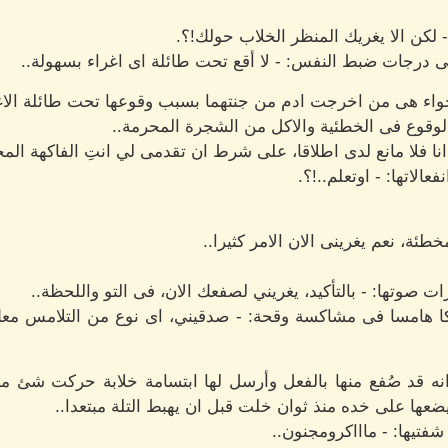
- لكن الا يغريك المنظر الخلاب حولك!؟.
 درجات ضبط النفس: - لا أقع تحت طائلة اى اغراء بسهولة..
اء هى من اخرجت ادم من جنتهما بسبب وقوعها تحت طائلة الاغواء
ي الوقوع فى الخطئية والاكل من الشجرة المحرمة..
 انا فلا مانع لدى اطلاقا، على شرط ان تقدمى لي انتِ الفاكهة الم
لاتها: - اوتعلم..!؟.
ئة، نعم يغرينى الان الامر كثيرا..
 صوتها: - بالتأكيد، يغريني لصفعك الان، فى التو واللحظة..
ا هامسا فى مشاكسة وقحة: - صدقيني، اى نوع من التلامس معك 
 قد صُفع منها بالفعل وأرسل لها ابتسامة خلابة حركت شئ ما د
ضعها على خده منذ ثوان خلت قبل ان يهبط التلة مبتعدا..
تيها: - ماااكرومجنون..