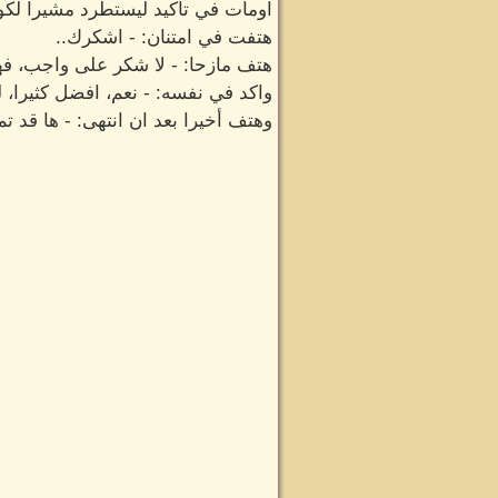
اومأت في تأكيد ليستطرد مشيرا لكوخ
هتفت في امتنان: - اشكرك..
هتف مازحا: - لا شكر على واجب، فهذا
واكد في نفسه: - نعم، افضل كثيرا، ل
وهتف أخيرا بعد ان انتهى: - ها قد ت