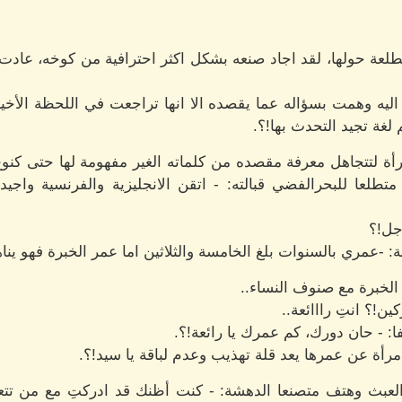
ة حولها، لقد اجاد صنعه بشكل اكثر احترافية من كوخه، عادت لت
اليه وهمت بسؤاله عما يقصده الا انها تراجعت في اللحظة الأخير
لغة تجيد التحدث بها!؟.
أة لتتجاهل معرفة مقصده من كلماته الغير مفهومة لها حتى كن
عا للبحرالفضي قبالته: - اتقن الانجليزية والفرنسية واجيد 
جل!؟
: -عمري بالسنوات بلغ الخامسة والثلاثين اما عمر الخبرة فهو يناهز
 الخبرة مع صنوف النساء..
ن!؟ انتِ رااائعة..
: - حان دورك، كم عمرك يا رائعة!؟.
مرأة عن عمرها يعد قلة تهذيب وعدم لباقة يا سيد!؟.
العبث وهتف متصنعا الدهشة: - كنت أظنك قد ادركتِ مع من تتعام