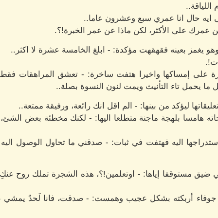
اللياقة..
ى ايه حال انا عمري سبع وعشرون عاما..
 عمرك على الأكثر، لكن ماذا عن عمر الخبرة!؟.
و يغمز بعينه فقهقهت مؤكدة: - ابلغ الخامسة عشرة لا اكثر..
ت!.
ة على إمساكها واخيرا هتفت ساخرة: - تعشق المراهقات فقط!
 ما يحمل تاء التأنيث ويمت لنون النسوة بصلة..
اتها ليؤكد من بينها: - الم اقل انك رائعة، ورفيقة ممتعة..
ه هامسا بلهجة ماجنة متطلعا اليها: - لكنك مخطئة بعض الشئ، 
تدراجها اليه فهتفت في ثبات: - صدقني ما تحاول الوصول اليه 
ضيق مستوقفا إياها: - اوتعلمين!؟، هذه الشجرة تملك روح عنك
 جوفاء أربكته بشكل عجيب وهمست: - صدقت، فانا لَحدٌ يمشي