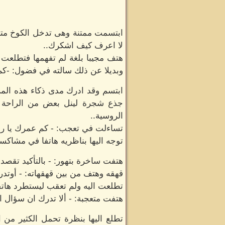
ابتسمت ممتنة وهى تدخل الكوخ متطلع
لا اعرف كيف اشكرك..
هتف مجيبا بلغة لم تفهمها فتطلعت 
وبديلا عن ذلك سالته في فضول: -كم 
ابتسم وقد ادرك مدى ذكاء هذه المر
جذع شجرة لينل بعض من الراحة متطل
الروسية..
تساءلت في تعجب: - كم عمرك يا ر
توجه اليها بناظريه هاتفا في مشاكسة
هتفت ساخرة بتهور: - بالتأكيد تقصد
قهقه وهتف من بين قهقهاته: - أوتدركي
تطلعت اليه ولم تعقب ليستطرد هاتفا
هتفت متعجبة: - ألا تدرك ان سؤال ا
تطلع اليها بنظرة تحمل الكثير من 