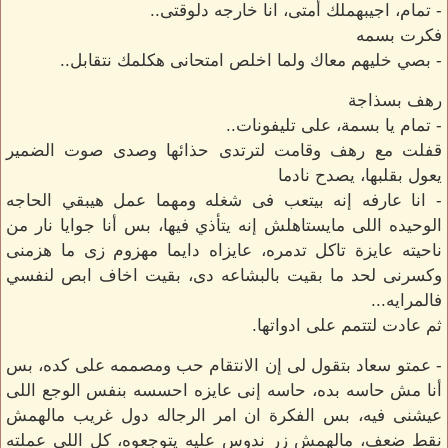
- تمام، اجيبهملك أمتى، انا خارجه دلوقتى..
فكرت بسمه
- بصي خليهم معاك ولما اخلص امتحانى هكلمك نتقابل..
رهف بسذاجة
- تمام يا بسمة، على تليفونات..
قفلت مع رهف وقامت لترتدى حذائها وصدى صوت الضمير
يعول بقلبها، يصدح نادما
- انا عارفه إنه بيتعب فى شغله ومهما عمل هيبقي الحاجه
الوحيده اللى مايستاهلش إنه يتأذي فيها، بس أنا جوايا نار من
ناحيته عايزة تاكل تدمره، عايزاه دايما مهزوم زى ما هزمنى
وكسرنى لحد ما بقيت بالبشاعه دى، بقيت اخاف ابص لنفسي
فالمرايه...
ثم عادت لتتمم على ادواتها.
- عمتو سعاد بتقول لى إن الانتقام حب ومصممه على كده، بس
أنا مش حاسه بده، حاسه إنى عايزه احسسه بنفس الوجع اللى
عيشنى فيه، بس الفكرة ان امر الرجاله دول غريب مالهمش
نقط ضعف، مالهمش زر ندوس عليه يتوجعوه، كل اللى عملته