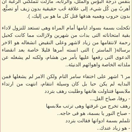
بنفس درجة البؤس والملل، والرتابه، مازلت تتملكني الرغبة أن
أهربُ مِن كُل شيء، إلى علاقة حُب حقيقية بدون زيف أو تصنُّع،
بدون حروب وهميه هدفها قتل كل ما هو بى إليك، ).
تكحلت بسمة بسواد ايامها أمام المراة وهى تستعد للنزول لاداء
بقية امتحاناته التى بدات من شهرين ولازالت مما كانت كحبل
رحمة لانتقامها من زياد لاشهر وعلى النقيض انشغاله هو الاخر
برسالة( الماستر ) التى انسته أمرها قليلا خاصة بعد انقضاء
الدعوى التى رفعها عليها بأمر من هشام، ولكنه لم يشغله عن
ملذاته الخاصة واهوائهم الدنيئة..
مر ٦ اشهر على اختفاء سامر التام ولكن الامر لم يشغلها فمن
البدايه لم يكن حبا بل كان وسيلة انتقام، انتهت من ارتداء
ملابسها فتناولت هاتفها وطلبت رهف بتردد
- روفا، صباح الفل...
رهف تخرج من غرفتها وهى ترتب ملابسها
- صباح النور يا بسمة، هو فى حاجه..
تلملم بسمة ادواتها فقالت بتردد
- هو زياد عندك..