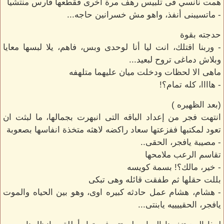
همت نانسي فى تلبيس رهف مرة آخرى فقطعها فارس منتشيا
- ماتسيبنى أنفذ، واهو مش خسرانين حاجه...
حدجته بقوة
- وربنا اقتلك، انت ليا أنا لوحدى وبس، فاهم، يلا لبسها معايا
وبلاش دماغى تروح لبعيد...
ماهى الا لحظات ودخلت ميان عليهما متلهفه
- هاااا، كله تمام؟!
(بعد الظهيره )
انتهت فجر من إعداد الباقه التى انبهرت بجمالها، ما لبثت ان
تعود لمكتبها ففزعتها سعاد راكضه لاهثه متخذة انفاسها بصعوبة
- مصيبة يافجر، الحقى..
تقاسم الرعب ملامحها
- خير، مالك؟! بسمة كويسه
بللت حقلها ثم طفقت قائله وهى تبكى
- هشام، هشام عمل حادثه كبيره اوى، وهو بين الحياه والموت
يافجر، الحقييييه يابنتى...