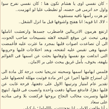
- كان نفسي اوى يا هشام تكون هنا ؛ كان نفسي نفرح سوا
واول حد اترمى فى حضنه، أو تطبطب عليا لو اتهزمت..
ثم هزت رأسها نافيه مستقوية
- لالا، انا قويه؛ انا هفتح واشوفها قبل ما انزل الشغل..
ارتفع هرمون الادرينالين فاضطرب جسدها وارتعشت اناملها
وهى تبحث عن موقع النتيجه لاهثه بتسبيحات صاحب الحوت،
الى أن تصاعدت اصوات قلبها بمجرد ما عثرت عليه فأغمضت
عينيها وهى تقبس عليه لتفتحه، وبعد اختلاجات قلبها وحروبها
التى اندلعت مع نفسها واوهامها بحثت عن اسمها فى القوائم
بلهفة، بخوف، بأمل غريق يبحث على بر الامان..
فلمس ابهامها اسمها وسحبته تدريجيا تحت درجة كل مادة الى
أن استراح قلبها آخيرا عن اخر مادة فوثبت مهللة لحصولها على
تقدير عام امتياز وترتيبها الاول على دفعتها، فرحة غابت عن
قلبها دهرًا، فاندفع سيالها دفعت واحدة وانصبت فى قلبها، ابتهج
قلبها وتسربت مخالب النجاح بروحها فركضت بلا وعى مناديه
على سعاد
- أنا طلعت الاولى، انا نجحتتتتت، يااااماما ؛ باركيلى...