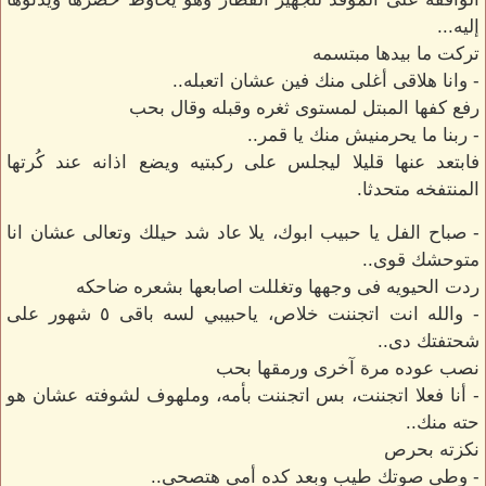
إليه...
تركت ما بيدها مبتسمه
- وانا هلاقى أغلى منك فين عشان اتعبله..
رفع كفها المبتل لمستوى ثغره وقبله وقال بحب
- ربنا ما يحرمنيش منك يا قمر..
فابتعد عنها قليلا ليجلس على ركبتيه ويضع اذانه عند كُرتها
المنتفخه متحدثا.
- صباح الفل يا حبيب ابوك، يلا عاد شد حيلك وتعالى عشان انا
متوحشك قوى..
ردت الحيويه فى وجهها وتغللت اصابعها بشعره ضاحكه
- والله انت اتجننت خلاص، ياحبيبي لسه باقى ٥ شهور على
شحتفتك دى..
نصب عوده مرة آخرى ورمقها بحب
- أنا فعلا اتجننت، بس اتجننت بأمه، وملهوف لشوفته عشان هو
حته منك..
نكزته بحرص
- وطى صوتك طيب وبعد كده أمى هتصحى..