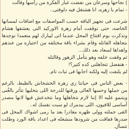
) نجاحها وسرعان من نفضت غبار الفكرة من رأسها وقالت
- تمام يا زهره، انا هشتغل فيه دلوقتى..
شرعت فى تجهيز الباقة حسب المواصفات مع اضافات لمساتها
الخاصه، حتى توقفت أمام زهرة الاوركيد التى يعشقها هشام
وتذكرت يوم افتتاح المحل عندما اتى ليبارك لهم متعمدا توجدها
بتجاهله القاتله وقام بشراء باقة مختلفه من اختياره من عندهم
واهداها لسعاد بعد ذلك...
ثم وقفت خلفه وهو يتأمل الزهور وقالتله
- هتفضل تتجاهلنى كده كتير؟!
لم يلتفت إليه ولكنه اجابها فى ثبات تام.
- بعض الناس فى حياتنا زي زهرة الخشخاش بالظبط، بالرغم
من جملها وحسها العالى ورقتها للدرجة اللى بتخليها تتأثر بالغُنى
وبتنمو عليه الا إننا لازم نتجاهلها وما نتخدعش فيها لانها مصدر
أساسى للافيون، اللى بيدمرك لو سبت نفسك له..
القى جملته وولى ظهره مغادرا بعد ما رمى اشواك المحل فى
صدرها ففاقت من شرودها منشغله فى اعداد باقة الورد وظلت
تتسأل.