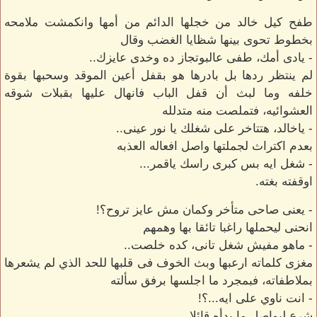
طفح كيل خالد من خجلها الدائم من أمها وانكمشت ملامحه
بخطوط تحوى بينها شظايا الغضب وقال
- يادى أمك، طفى عالبوتجاز ده وخدى عايزك..
لم ينتظر ردها بل بادرها هو بقفل أعين الموقد وسحبها بقوة
خلفه وما لبث أن قفل الباب فانهال عليها بقبلات شوقه
العشوائيه، فتملصت منه متدلله
- ياخالد، هتتاخر على شغلك يا نور عينى..
بعدم اكتراث لجملتها واصل افعاله العذبه
- شغل ايه بس كبرى راسك ياقمر...
اوقفته بغته.
- يعنى صاحى متأخر وكمان مش عايز تروح؟!
انحنى ليحملها راغبا تائقا بها وهمهم
- ماهو مفيش شغل تانى، كده خلصت..
مغزى كلماته ارعبها وبث الخوف فى قلبها للحد الذي لم يشعرها
بملاطفاته، فبمجرد ما اجلسها برفق سألته
- انت ناوي على ايه...؟!
شرع ليواصل ما بدأه قائلا