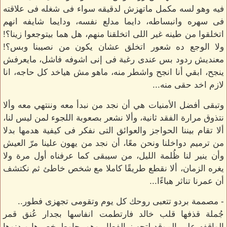
فيه وهو لسه مكمل ماتهزش لدقيقه سواء فى شغله فى علاقته
فى سهره وانبساطه، دايما مدلع نفسه، ودايما شايفه انهم
اتخلقوا من طينه غير اللى اتخلقنا منهم، هل هما بيتوجعوا زينا؟!
ولا الوجع ده شعور اتخلق عشان يكون من نصيبنا وبس؟!
معنديش ردود بس عندى رغبة فى إنى اشوفه فاشل، مايعرفش
ينجح، ابقي أنا انجح واشطر منه، ماهو مش هياخد كل حاجه، انا
لازم اخد حقى منه...
وتبقى أفضل الأمنيات هي أن نجد من نبدأ معه وننتهي معه وألا
نتذوق مرارة الفقد ثانية، وألا نشعر بصعوبة اللجوء لمن ليس لنا،
ألا تقام بيننا الحواجز والعوائق التى نفكر فى كيفية هدمها بدلا
من ترميم دواخلنا ونحن معًا، أن نجد من يهون علينا مرّ العيش
وأن ينير لنا ظُلمة الليل، من سيبقى كما عرفناه أول مرة ولا
يغره الزمان، ألا نقطع طريقًا كاملا مع شخص خاطئ ثم نكتشف
أن عمرنا تناثر هباءًا...
- مصممة بردو تتعبى روحك كل يوم وتقومى تجهزى فطور..
جُملة قذفها قلب خالد فارتطمت انفاسها بجدار عُنق قمر
الواقفه على الموقد لتجهيز الفطار وهو يحاوط خصرها ويدنوها