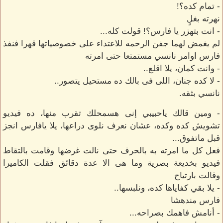
- تمام كده؟!
نهرته بغلٍ
- انت بتهزر يا فارس؟! قولت كله...
لم يغمض لهما جفن الرحمه للاعتداء على خصوصياتها قهرا فنفذ
فارس اوامر نانسي مستمتعا حتى امرته
- وانت كمان، يلا اقلع..
- لا كده جنان، اللى فى بالك ده مستحيل يتصور..
نانسي بثقه.
- ومين قالك ياحبيبي إنى هسمحلك تقرب منها، ده فيديو
تشويش كده وكده، عشان نعرف نلوى دراعها، يلا يافارس انجز
قبل ماتفوق...
فعل كل ما امرته به بالحرف حتى نالت غرضها وقامت بالتقاط
فيديو بخديعة بصرية وما هى الا عدة دقائق فقلت الكاميرا
وقالت بارتياح
- يلا بقي كفاياها كده، ونلبسها..
فارس مندهشا
- أنامش فاهمك بصراحه...