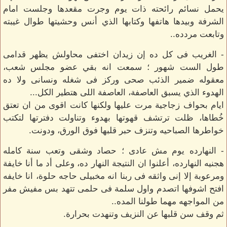
يحمل نسائم رائحته ذات يوم وجرت مقعدها وجلست امام
الشرفة وبيدها هاتفها وكتابها الذي أنس وحشيتها طوال غيبته
وتابعت مردده..
- الغريب فى كل ده إن زيدان اختفى محاولش يظهر قدامى
طول الست شهور ؛ سمعت انه بقي عضو مجلس شعب،
معقوله ضمير الذئب صحى وركز فى شغله ونسانى ولا ده
الهدوء الذي يسبق العاصفة، العاصفة اللى هتطير الكل...
ايام بحواف زجاجية مرت عليها ولكنها كانت اقوى من ان تعتق
خُطاها، ظلت ترتشف قهوتها بهدوء وتناولت دفترتها لتكتب
خواطرها الصباحيه وتنزف حبر قلبها فوق الورق، ودونت.
- النهارده يوم مش عادى ؛ حصاد وشقى وتعب سنة كامله
هجنيه النهارده، أعلنوا ان النتيجة النهار ده، وعلى أد ما أنا خايفة
ومرعوبة إلا إنى واثقه فى ربنا انه مخبيلى حاجه حلوة، انا خايفه
افتح اشوفها اتصدم واول سلمة فى حلمى تتهد بس مفيش مفر
من المواجهه مهما طولنا المده..
ثم وقف سن قلبها عن النزيف وتنهدت بحرارة.