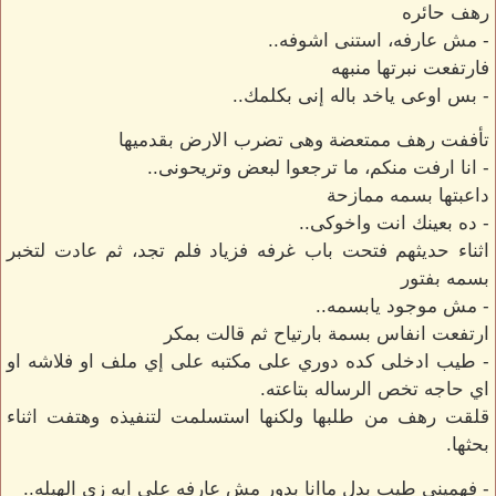
رهف حائره
- مش عارفه، استنى اشوفه..
فارتفعت نبرتها منبهه
- بس اوعى ياخد باله إنى بكلمك..
تأففت رهف ممتعضة وهى تضرب الارض بقدميها
- انا ارفت منكم، ما ترجعوا لبعض وتريحونى..
داعبتها بسمه ممازحة
- ده بعينك انت واخوكى..
اثناء حديثهم فتحت باب غرفه فزياد فلم تجد، ثم عادت لتخبر
بسمه بفتور
- مش موجود يابسمه..
ارتفعت انفاس بسمة بارتياح ثم قالت بمكر
- طيب ادخلى كده دوري على مكتبه على إي ملف او فلاشه او
اي حاجه تخص الرساله بتاعته.
قلقت رهف من طلبها ولكنها استسلمت لتنفيذه وهتفت اثناء
بحثها.
- فهمينى طيب بدل ماانا بدور مش عارفه على ايه زى الهبله..