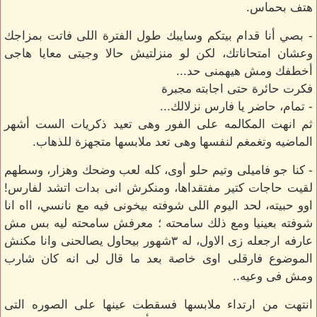
هتف بحماس.
- بصي أنا قدام بيتكم وسايبك طول الفترة اللى فاتت بمزاجك
وعشان امتحاناتك، لكن لو منزلتيش حالا وجيتى معايا هاجى
أخطفك ومش هيهمنى حد...
فكرت حائرة حتى اجابته مجبرة
- تمام، حاضر يا فارس نزلالك...
ثم انهت المكالمه على الفور وهى تعيد ذكريات الست أشهر
الماضيه وتغمغم لنفسها وهى تعد ملابسها متجهزة للذهاب.
- كنا جو فاميلى وتيم حلو أوى، كله لعب وضحك وهزار، وسطهم
لقيت حاجات كتير مفتقداها، ومنكرش انى بدات اتشد لفارس!
اوو حبيته، لحد اليوم اللى شوفته بيخونى فيه مع نانسي، ااه انا
شوفته بعينيا ومع ذلك سامحته ؛ معرفش سامحته ليه بس مش
عارفه ارجعله زى الاول، له ٣شهور بيحاول يصالحنى وانا مكنش
الموضوع فارقلى اوى خاصة بعد ما قال لى انه كان شارب
ومش فى وعيه..
انتهت من ارتداء ملابسها فسقطت عينها على الصوره التى