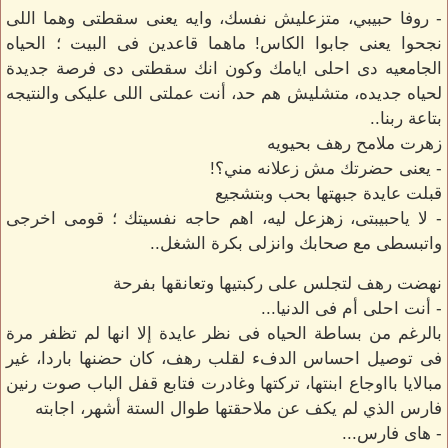
- روفا حبيبي، متزعليش نفسك، وايه يعنى سقطتى وهما اللى
نجحوا يعنى جابوا الكاس! ماهما قاعدين فى البيت ؛ الحياه
الجامعيه دى احلى ايامك وكون انك سقطتى دى فرصة جديدة
لحياه جديده، متشليش هم حد، أنت عملتى اللى عليكى والنتيجه
بتاعة ربنا..
زهرت ملامح رهف بحيويه
- يعنى حضرتك مش زعلانه مني؟!
قبلت عايدة جبهتها بحب وبتشجيع
- لا ياحبيبتى، زهزعل ليه، اهم حاجه نفسيتك ؛ قومى اخرجى
واتبسطى مع صحابك وانزلى بكرة الشغل..
نهضت رهف لتجلس على ركبتيها وتعانقها بفرحة
- أنت احلى أم فى الدنيا...
بالرغم من بساطة الحياه فى نظر عايدة إلا انها لم تظفر مرة
فى توصيل احساس الدفء لقلب رهف، كان حضنها باردا، غير
مبالايا بااوجاع ابنتها، تركتها وغادرت فتابع قفل الباب صوت رنين
فارس الذي لم يكف عن ملاحقتها طوال الستة أشهر، اجابته
- هاى فارس...