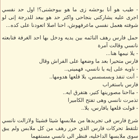
- طيب هو أنا بوحشه زى ما هو بيوحشنى؟! اول حد نفسي
اجرى عليه يشاركنى بنجاحى واكتر حد هو بيعد للدرجة إنى لو
شوفته هعمل نفسي ماعرفهوش، احنا اصلا اتعودنا على كده...
حمل فارس رهف النائمه بين يديه ودخل بها احد الغرفة فتابعته
نانسي وقالت آمرة
- يلا نيمها هنا...
فارس متحيرا بعد ما وضعها على الفراش وقال
- ناويه على إيه يا نانسي، فهمينى..
- أنت تنفذ وبسسسس، يلا قلعها هدومها..
فارس باستغراب
- مااحنا مصورينها كتير، هتفرق ايه..
تذمرت نانسي وهى تفتح الكاميرا
- قولت قلعها يافارس، يلا..
شرع فارس فى تجريدها من ملابسها شيئا فشيئا ولازالت نانسي
تلتقط تحركات فارس الذي حرر رهف من كل ملابس ولم يبق
سوى ملابسها الداخليه، فنظر الى نانسي مستفهما