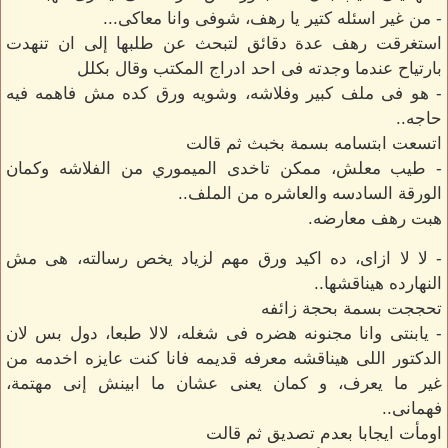
- من غير اسئله كتير يا رهف، شوفى وانا معاكى...
استغرقت رهف عدة دقائق لتبحث عن طلبها إلى ان تنهدت
بارتياح عندما وجدته فى احد ادراج المكتب وقال بكلل
- هو فى ملف كبير وفلاشه، وشويه ورق كده مش فاهمه فيه
حاجه..
اتسعت ابتسامه بسمة بخبث ثم قالت
- طيب معلش، ممكن تاخدى الميموري من الفلاشه وكمان
الورقة السادسه والعاشره من الملف..
هبت رهف معارضه.
- لا لا ازاى، ده اكيد ورق مهم لزياد يخص رسالته، هى مش
النهارده هيناقشها..
تحججت بسمة بحجة زائفه
- يابنتى وانا مجنونه هضره فى شغله، لالا طبعا، دول بس لان
الدكتور اللى هيناقشه معرفه قديمه فانا كنت عايزه اخدمه من
غير ما يعرف، و كمان يعنى عشان ما ابينش إنى مهتمة،
فهمانى..
اومأت ايجابا بعدم تصديق ثم قالت