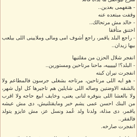
- هتفهمى بعدين..
وقفت مبتعده عنه
- خالد مش مرتحالك..
اختنق متأفقا
- راجع البلد ياقمر، راجع أشوف امى ومالى وملايينى اللى بيلعب
بيها زيدان..
انفجر شلال الحزن من مقلتيها
- البلد؟! ليييييه، ماحنا مرتاحين ومستورين..
انفجرت نيران كبته
- هو ايه اللى مرتاحين، مرتاحه بشغلى جرسون فالمطاعم ولا
بالشقه الاوضتين وصاله اللى شايلين هم تاجيرها كل اول شهر،
ولا بالعشا اللى بنوفره لتانى يعنى، وخايف ابيع حاجه ولا اقرب
من البنك احسن عمى يشم خبر ومايقتلنيش، دى مش عيشه
ياقمر، دى مذلة، ولدنا ولد عُمد ونسل عز، مش عايزو يتولد
فالفقر..
انفجرت صارخه.