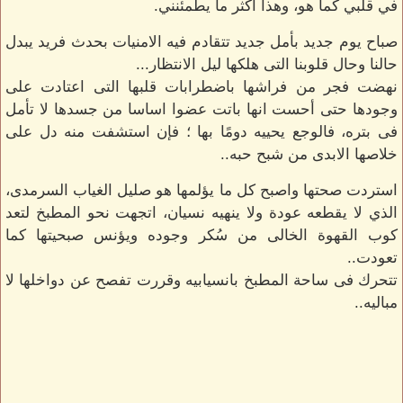
في قلبي كما هو، وهذا أكثر ما يطمئنني.
صباح يوم جديد بأمل جديد تتقادم فيه الامنيات بحدث فريد يبدل
حالنا وحال قلوبنا التى هلكها ليل الانتظار...
نهضت فجر من فراشها باضطرابات قلبها التى اعتادت على
وجودها حتى أحست انها باتت عضوا اساسا من جسدها لا تأمل
فى بتره، فالوجع يحييه دومًا بها ؛ فإن استشفت منه دل على
خلاصها الابدى من شبح حبه..
استردت صحتها واصبح كل ما يؤلمها هو صليل الغياب السرمدى،
الذي لا يقطعه عودة ولا ينهيه نسيان، اتجهت نحو المطبخ لتعد
كوب القهوة الخالى من سُكر وجوده ويؤنس صبحيتها كما
تعودت..
تتحرك فى ساحة المطبخ بانسيابيه وقررت تفصح عن دواخلها لا
مباليه..