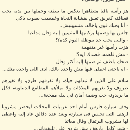
هز رأسه نافيا متظاهرا بعكس ما يبطنه وحملها بين يديه بحب
فعناقته كغريق تعلق بقشاية النجاة وغمغمت بصوت باكى
- أنا بحبك قوى ياخالد، متسيبنيش..
جلس بها وضمها بركبتيها المثنيتين إليه وقال مداعبا
- واللى يحب حد يبوظله اليوم كده؟!
هزت رأسها غير متفهمة
- مش فاهمه، قصدك ايه؟!
ضحك بلطف ثم ضمها إليه أكثر وقال
- اه ياختى اعملى فيها مش واخده بالك، ادى اللى واخده منك...
‏سلام على الذين لا تبدلهم حياة، ولا تفرقهم طرق، ولا تغيرهم
ظروف ولا تغريهم الملاذات ولا تملأهم المطامع الدنياويه، فكل
ما يريدونه حب وضمة أمان فى ليله مفجعة...
وقف سيارة فارس أمام احد عربيات المحلات ليحضر مشروبا
لرهف التى تجلس فى سيارته وبعد عدة دقائق عاد إليه واعطى
لها مشروب البرتقال وقال معاتبا
- شهر كامل يارهف مش بتردى على تليفوناتى..