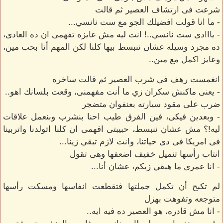
شرعت فى ارتشاف العصير ثم قالت
- ما انا قولت افضيلك الجو مع ست نانسي...
- يااادى ست نانسي..! انت ليه مش عايزه تفهمى ان ده العادى،
ده مجرد وسيله عشان ننبسط بيها كلنا لكن المهم أنا بحب مين،
وعايز اكمل مع مين..
انغمست رهف فى شرب العصير ثم قالت ساخره
- يعنى ماكنش سكران زي ما أنت مفهمنى، وقعت بلسانك اهو..
ضرب على مقود سيارته بعنفوان متضجر
- وبعدين فيكى، فين الفرق طيب احنا بنشرب وبنعمل علاقات
ليه!؟ مش عشان ننبسط، حبيبتى افهمى ان كلنا اتولدنا واتربينا
فى امريكا فى دى حياتنا، وانت لازم تبقي زينا...
انتاب رأسها تنميل خفيف اضعفها وهى تقول
- انا عمرى ما هبقي زيكم، عشان أنا...
لم تكبح أن تكمل جملتها فتقطعت انفاسها ومسكت رأسها
متوجعه وتفوهت بهزل
- انا مش قادره، هو العصير ده فيه ايه..