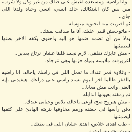
- وانا راضيه، ومستعده اعيش على ضلك من غير وكل ولا شرب،
مين بس كان اشتكالك، خالد انسي، انسي وحياة ولدنا اللى
جاي..
ثم اقتربت منه لتحتويه متوسله
- ماتوجعش قلبى عليك، أنا ما صدقت لقيتك..
بدلا من أن تضمه ضمها هو إليه واحتوى بكفه الاخر بطنها
ليطمئنها
- مش عايزك تقلقى، لازم نجمد قلبنا عشان نرتاح بعدين..
اغرورقت ملابسه بمياه حزنها وهى تترجاه.
- وغلاوة قمر عندك ما تعمل اللى فى راسك ياخالد، انا راضيه
بالفقر طالما اخر اليوم بسند راسي على دراعك، هيفيدنى بإيه
الغنى وانت مش معايا...
ثم رمقته بعيونها الذابله
- مش هتروح صح، اوعى ياخالد، بلاش وحياتى عندك..
دفن رأسها فى حضنه ورمم مخاوفها بتربته الهادئ على كتفها
ليطمئنها
- طب اهدى خلاص، اهدى عشان اللى فى بطنك..
- مش هتروح، اوعدنى..