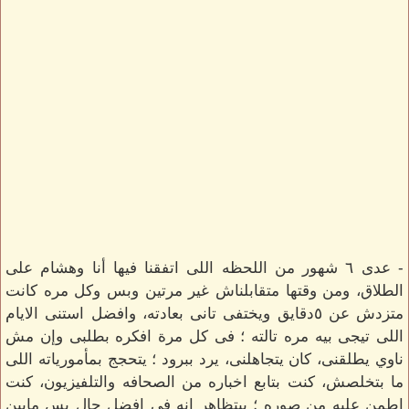
- عدى ٦ شهور من اللحظه اللى اتفقنا فيها أنا وهشام على
الطلاق، ومن وقتها متقابلناش غير مرتين وبس وكل مره كانت
متزدش عن ٥دقايق ويختفى تانى بعادته، وافضل استنى الايام
اللى تيجى بيه مره تالته ؛ فى كل مرة افكره بطلبى وإن مش
ناوي يطلقنى، كان يتجاهلنى، يرد ببرود ؛ يتحجج بمأمورياته اللى
ما بتخلصش، كنت بتابع اخباره من الصحافه والتلفيزيون، كنت
اطمن عليه من صوره ؛ بيتظاهر انه فى افضل حال بس مابين