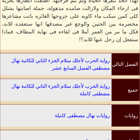
لهذا الحد تنفرها الحياه ولم تتم فرحتها، أطلقت انظارها بحريه
فى ارجاء المكان ولازالت صامده مذهولة، جملة اصابتها بشلل
كلى كمن سكب ماء كاويه على جروحها الغائره باتت مشاعرها
مخضرمة بين الحنين والوجع غير مصدقها انها ستفقده للابد،
فكل ما مر من العمر أملا فى لقاءه فى نهاية المطاف، فماذا
ستفعل إن رحل عنها للابد؟!
رواية الحرب لأجلك سلام الجزء الثاني للكاتبة نهال
الفصل التالي
مصطفى الفصل السابع عشر
رواية الحرب لأجلك سلام الجزء الثاني للكاتبة نهال
جميع
مصطفى كاملة
الفصول
روايات
روايات نهال مصطفى كاملة
الكاتب