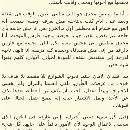
تجمعها مع اخوتها ومجدى وقالت بأسف.
- أنا ما سبتش مجدى هو اللى سابنى، طول الوقت فى شغله
وبعيد عنى، ايام كنت بحتاجله مش بعرف اوصله، سمعت أنه
اتفق مع هشام انه يخطبنى اول مااتخرج بس انا مش حاسه بأى
حاجه غير نقص، نقص جوايا بعوضه بوجود فارس المؤقت، أما
مجدى مظنش إنى هحس معاه بكل اللى بحسه مع فارس
بالرغم من إنى مش مصدقاه وحساه كله مزيف، انا تايهه، تايهه
لدرجة إنى معنديش شغف للعودة لحياتى الاولى، كلهم بقيوا
شبه بعض...
‏يبدأ فقدان الامان حينما نجوب الشوارع بلا مقصد بلا هدف بلا
خوف من عرقلات الطُرق، نلقى انفسنا بالنيران ولم نخشي
الاحتراق، ويبدأ فقدان الحب بأن نكف عن العطاء، بعدها نكف
عن الأخذ، ونمل الانتظار حيث إنه يصبح بثقل الجبال على
قلوبنا...
(قبل كُل شيء دعني أُخبرِك، بإنني غارقة فى الحُزن الذى
سحبنى لاعماق الوجع، لأن الأمور دائماً على حالِها. كُل شيء