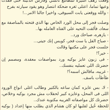
وقعت رهف اسيره لمطامع نانسي وفارس الدنيئه حتى فقدت
وعيها تماما، اعتلى ثغره ضحكة انتصار وهو يقود سيارته بفرح
- والله ووقعتى يابت السيوفى، واخيرا جالنا الامر...!
وصلت فجر إلى محل الورد الخاص بها الذي فتحته بالمناصفة مع
سعاد، فألقت التحيه على الفتاه العامله بها..
- يازهره، صباحك ورد..
- صباح الفل يا ست فجر، كويس إنك جيتى...
جلست فجر على مكتبها وقالت
- خير؟!
- فى زبون عايز بوكيه ورد بمواصفات معقدة، ومصمم إن
حضرتك اللى تعمليه بنفسك..
- غريبه، ماقالش اسمه؟!
طأطأت باسف.
- لا، بس عايزه كمان ساعه بالكتير وطالب اغلى انواع الورود
اللى فى المحل، وعايزه كبير لحفلات مش مجرد بوكيه وخلاص،
حضرتك كل مواصفاته الغريبه مكتوبة عندك..
للحظة خُيل لقلبها لو كان هشام الذي يطلب منها إعداد ( بوكيه