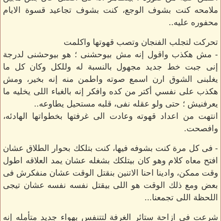
ملامحه كنت بشوف الوجع، كنت بشوف تجاعيد قسوة الايام
محفوره عليه..
تحركت لتجلب الفنجان وتصب قهوتها واكلمت
- مش هكذب واقول إنه مش بيوحشنى ؛ هو بيوحشنى لدرجة
إنى جبت خط جديد مجهول بالنسبة له وللكل وكان كل ما
يغلبنى الشوق ارن اسمع صوته واطمن منه إنه بخير، ومش
هكذب على نفسي أكتر من كده وافكر إنه بالغباء اللى يخليه ما
يعرفنيش ؛ حتى ولو عقله نفى، قلبه مستحيل يطاوعه..
انتهت من اعداد قهوته وعادت الى غرفتها بخطواتها الهادئه،
وافصحت.
- فى كل مرة كنت بشوفه فيها، كنت بتلكك بحوار الطلاق عشان
افتح معاه كلام وهو كان بيتلكك بشغله عشان يمد العلاقه اطول
وقت ممكن، وادينا احنا الاتنين بنقتل الوقت عشان منفكرش فى
بعض ومع ذلك الوقت هو اللى بيقتل نفسه نفسه عشان تيجى
اللحظة اللى تجمعنا...
شرعت فى ازاحة ستائر الغرفة لتتنفس بهواء جديد متأمله إنه