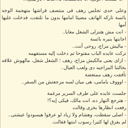
وعلى حدى تجلس رهف فى منتصف فراشها متهجمة الوجه
بائسة تاركه الهاتف مضيئا امامها بدون ما تلتفت، فدخلت عليها
أمها
- انت مش هتنزلى الشغل معايا..
اجابتها بنبره بائسة
- ماليش مزاج، روحى أنت..
تركت عايده الباب مفتوحا ثم دخلت إليه مستفهمه
- ازاى يعنى مالكيش مزاج، رهف ؛ الشغل شغل، مالهوش علاقه
بحالتنا المزاجيه دى ولعب العيال..
تأففت رهف ممتعضة
- اوووف يامامى، هى ميان لسه مرجعتش من السفر..
جلست عايده على طرف السرير مرغمة
- هترجع النهار ده، انت مالك، فيكى إيه؟!
رفعت انظارها بخزى وقالت
- اصلى سقطت، وهشام ولا زياد لو عرفوا هيسودوا عيشتى..
لم يفرق لها كثيرا رسوب ابنتها فقالت.