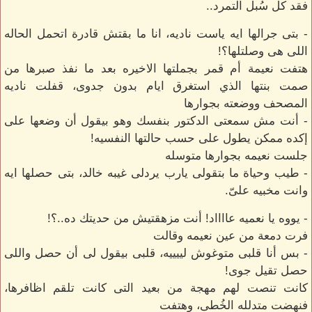
فقد كل سُبل التمرد..
- بتى جرالها ايه ياست ناديه، انا ما بقتش قادرة اتحمل الحاله
اللى هى وصلتلها؟!
هتفت نعيمة أم قمر بجملتها الاخيره بعد ما نفذ صبرها من
صمت بنتها الذي استغرق ايام بدون جدوى، قفلت ناديه
المصحف ووضعته بجوارها
- أنت مش سمعتى الدكتور بنفسك وهو بيقول أن وضعها على
إكده ممكن يطول على حسب حالتها النفسيه!
جلست نعيمه بجوارها متوسله
- طيب وحياة ما بتقولى يارب يردلى غيبه خالد، بتى حصلها ايه
وانت مخبيه علىّ.
- يووه يا نعميه عااااد! أنت مزهقتيش من حديتك ده..؟!
فرت دمعة من عين نعيمه وقالت
- بس أنا قلبى متوغوش لييييه، قلبى بيقول لى أن حصل واللى
حصل تقيل جوى!
كانت تنصت لهم مهجة من بعيد التى كانت تلقم اظافرها،
فنهضت متدلله الخُطى، وهتفت