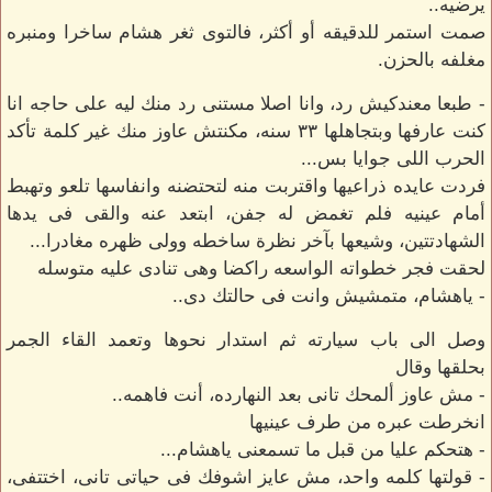
يرضيه..
صمت استمر للدقيقه أو أكثر، فالتوى ثغر هشام ساخرا ومنبره
مغلفه بالحزن.
- طبعا معندكيش رد، وانا اصلا مستنى رد منك ليه على حاجه انا
كنت عارفها وبتجاهلها ٣٣ سنه، مكنتش عاوز منك غير كلمة تأكد
الحرب اللى جوايا بس...
فردت عايده ذراعيها واقتربت منه لتحتضنه وانفاسها تلعو وتهبط
أمام عينيه فلم تغمض له جفن، ابتعد عنه والقى فى يدها
الشهادتتين، وشيعها بآخر نظرة ساخطه وولى ظهره مغادرا...
لحقت فجر خطواته الواسعه راكضا وهى تنادى عليه متوسله
- ياهشام، متمشيش وانت فى حالتك دى..
وصل الى باب سيارته ثم استدار نحوها وتعمد القاء الجمر
بحلقها وقال
- مش عاوز ألمحك تانى بعد النهارده، أنت فاهمه..
انخرطت عبره من طرف عينيها
- هتحكم عليا من قبل ما تسمعنى ياهشام...
- قولتها كلمه واحد، مش عايز اشوفك فى حياتى تانى، اختتفى،