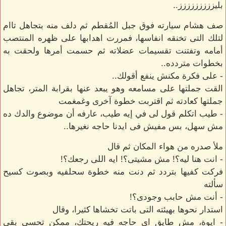
بليززززززززز..
صف هشام سيارته فوق جبل المُقطم ثم دلف منه بتجاهل تاام
لتلك التى تخنقه انفاسها، فمررت اهدابها على ظهره المنتصب
أمامه وتفتنت تقسيمات عضلاته ثم حسمت أمرها ولحقت به
بخطوات متردده..
- على فكرة مكنش ينفع أقولك..
القت جملتها على مسامعه وهو يبعد عنها بقرابة المتر، تجاهل
جملتها كعادته ثم اقتربت خطوة آخرى وغمغمت
- طيب اتكلم قول لى في إيه طيب، عارفه أن موضوع والدك ده
مش سهل، بس مفيش فى ايدنا حاجه نغيرها..
ملأ صدره من هواء المكان ثم قال
- انت هنا ليه؟! مش مشيتى؟! ايه اللى رجعك؟!
فركت كفيها بتردد ثم دنت منه خطوة سحلفيه وبصوت كسيح
سألته
- أنت مش حابب وجودى؟!
استدار نحوها بهيئته التى باتت تخشاها كثيرا، وقال
- ايوة، مش طايق اي حاجه فيه ريحتك، ممكن تحسي بقي