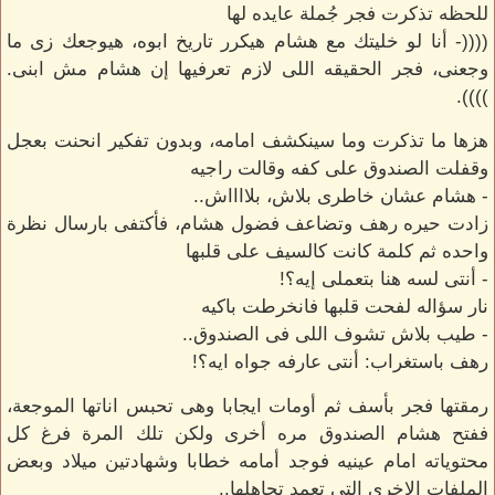
للحظه تذكرت فجر جُملة عايده لها
((((- أنا لو خليتك مع هشام هيكرر تاريخ ابوه، هيوجعك زى ما
وجعنى، فجر الحقيقه اللى لازم تعرفيها إن هشام مش ابنى.
)))).
هزها ما تذكرت وما سينكشف امامه، وبدون تفكير انحنت بعجل
وقفلت الصندوق على كفه وقالت راجيه
- هشام عشان خاطرى بلاش، بلااااش..
زادت حيره رهف وتضاعف فضول هشام، فأكتفى بارسال نظرة
واحده ثم كلمة كانت كالسيف على قلبها
- أنتى لسه هنا بتعملى إيه؟!
نار سؤاله لفحت قلبها فانخرطت باكيه
- طيب بلاش تشوف اللى فى الصندوق..
رهف باستغراب: أنتى عارفه جواه ايه؟!
رمقتها فجر بأسف ثم أومات ايجابا وهى تحبس اناتها الموجعة،
ففتح هشام الصندوق مره أخرى ولكن تلك المرة فرغ كل
محتوياته امام عينيه فوجد أمامه خطابا وشهادتين ميلاد وبعض
الملفات الاخرى التى تعمد تجاهلها..