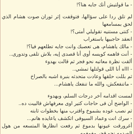
- ما قولتيش أنك جايه هنا؟!
لم تلق ردا على سؤالها، فتوقفت إثر ثوران صوت هشام الذي
لحق بمسامعها
- كنتى مستنيه تقوليلي أمتى؟!
انعقد حاجبيها باستغراب
- مالك ياهشام، هى تعصبك وانت جايه تطلعهم فيا؟!
- أنت فاهمه كويسه أوى أنا قصدى إيه، بلاش تلفى وتدورى..
ألقت نظرة معاتبه نحو فجر ثم قالت بهدوء
- اااه أنا اللى قولتلها تمشي..
ثم بللت حلقها وعادت متحدثه بنبرة اشبه بالصراخ
- ماتنفعكش، والله ما تنفعك ياهشام...
لمست اقدامه آخر درجات السلم، وبهدوء
- الواضح أن فى حاجات كتير اوى معرفهاش فالبيت ده..
ثم نصب عوده بشموخ واقترب منها بخطوات ثابته
- سرك انت وعماد السيوفى اتكشف ياعايده هانم...
أغرورقت عيونها بدموع ثم رفعت انظارها المتسعه من هول
الصدمه نحو فجر مغمغمه