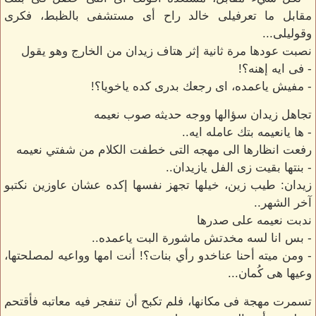
مقابل ما تعرفيلى خالد راح أى مستشفى بالظبط، فكرى
وقوليلى...
نصبت عودها مرة ثانية إثر هتاف زيدان من الخارج وهو يقول
- فى ايه إهنه؟!
- مفيش ياعمده، اى رجعك بدرى كده ياخويا؟!
تجاهل زيدان سؤالها ووجه حديثه صوب نعيمه
- ها يانعيمه بتك عامله ايه..
رفعت انظارها الى مهجه التى خطفت الكلام من شفتي نعيمه
- بنتها بقيت زى الفل يازيدان..
زيدان: طيب زين، خيلها تجهز نفسها إكده عشان عاوزين نكتبو
آخر الشهر..
ندبت نعيمه على صدرها
- بس انا لسه مخدتش ماشورة البت ياعمده..
- ومن ميته أحنا عناخدو رأي بنات؟! أنت امها وواعيه لمصلحتها،
وعيها هى كُمان...
تسمرت مهجة فى مكانها، فلم تكبح أن تنفجر فيه معاتبه فأقتحم