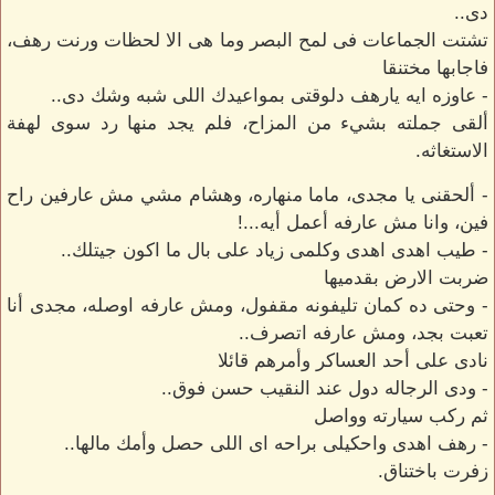
دى..
تشتت الجماعات فى لمح البصر وما هى الا لحظات ورنت رهف،
فاجابها مختنقا
- عاوزه ايه يارهف دلوقتى بمواعيدك اللى شبه وشك دى..
ألقى جملته بشيء من المزاح، فلم يجد منها رد سوى لهفة
الاستغاثه.
- ألحقنى يا مجدى، ماما منهاره، وهشام مشي مش عارفين راح
فين، وانا مش عارفه أعمل أيه...!
- طيب اهدى اهدى وكلمى زياد على بال ما اكون جيتلك..
ضربت الارض بقدميها
- وحتى ده كمان تليفونه مقفول، ومش عارفه اوصله، مجدى أنا
تعبت بجد، ومش عارفه اتصرف..
نادى على أحد العساكر وأمرهم قائلا
- ودى الرجاله دول عند النقيب حسن فوق..
ثم ركب سيارته وواصل
- رهف اهدى واحكيلى براحه اى اللى حصل وأمك مالها..
زفرت باختناق.