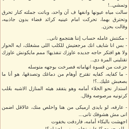
وتمشي..!
سالت مياه عيونها وانفها ف آن واحد، وباتت جملته كنار تحرق
وتحترق بهما، تحركت امام عينيه كرائد فضاء بدون جاذبيه،
وقالت بحزن.
- مكنتش عامله حساب إننا هنتجمع تانى..
- بس انا شايف انك مرجعتيش للكلب اللى مشغلك، ايه الحوار
ولا هو افتكر حاجه جديده عاوزك تنفذيها! ممم مايكونش عاوزك
تقتلينى المرة دى..
جزعت من قسوة اتهاماته فصرخت بوجهه متوسله
- ما كفايه، كفايه تقترح أوهام من دماغك وتصدقها، هو أنا ما
بصعبش عليك..؟!
استدار نحو الخلاء أمامه وهو يتفقد هيئه المنازل الاشبه بعُلب
كرتونيه مرصوصه وقال.
- عارفه، لو بايدى ارميكى من هنا واخلص منك، عالاقل اضمن
انى مش هشوفك تانى...
اجهشت بالبكاء أمامه، فاردفت بخفوت
- للدرجه دى؟! عاوز تخلص منى ياهشام؟!