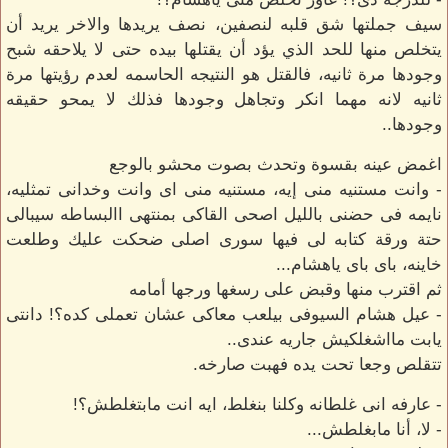
سيف جملتها شق قلبه لنصفين، نصف يريدها والاخر يريد أن
يتخلص منها للحد الذي يؤد أن يقتلها بيده حتى لا يلاحقه شبح
وجودها مرة ثانيه، فالقتل هو النتيجه الحاسمه لعدم رؤيتها مرة
ثانيه لانه مهما انكر وتجاهل وجودها فذلك لا يمحو حقيقه
وجودها..
اغمض عينه بقسوة وتحدث بصوت محشو بالوجع
- وانت مستنيه منى إيه، مستنيه منى اى وانت وخدانى تمثليه،
نايمه فى حضنى بالليل اصحى القاكى بمنتهى االبساطه سيبالى
حتة ورقة كتابه لى فيها سورى اصلى ضحكت عليك وطلعت
خاينه، باى باى ياهشام...
ثم اقترب منها وقبض على رسغها ورجها أمامه
- عيل هشام السيوفى بيلعب معاكى عشان تعملى كده؟! دانتى
يابت مااشغلكيش جاريه عندى..
تتقلص وجعا تحت يده فهبت صارخه.
- عارفه انى غلطانه وكلنا بنغلط، ايه انت مابتغلطش؟!
- لا، أنا مابغلطش...