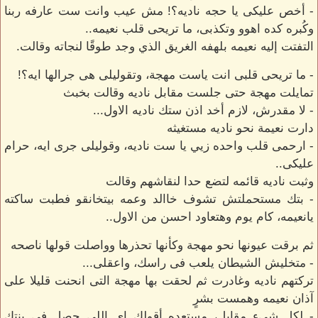
- أخص عليكى يا حجه ناديه؟! مش عيب وانت ست عارفه ربنا
وكُبره كده اهوو وتكذبى، ما تريحى قلب نعيمه..
التفتت إليه نعيمه بلهفه الغريق الذي وجد طوقًا لنجاته وقالت.
- ما تريحى قلبى انت ياست مهجة، وتقوليلى هى جرالها ايه؟!
تمايلت مهجة حتى جلست مقابل ناديه وقالت بخبث
- لا مقدرش، لازم أخد اذن ستك ناديه الاول...
دارت نعيمة نحو ناديه مستغيثه
- ارحمى قلب واحده زيي يا ست ناديه، وقوليلى جرى ايه، حرام
عليكى..
وثبت ناديه قائمه لتضع حدا لنقاشهم وقالت
- بتك مستحملتش تشوف خاالد وعمه بيتخانقو فطبت ساكته
يانعيمه، كام يوم وهتعاود احسن من الاول..
ثم برقت عيونها نحو مهجة وكأنها تحذرها وواصلت قولها ناصحه
- متخليش الشيطان يلعب فى راسك، واعقلى...
تركتهم ناديه وغادرت ثم لحقت بها مهجة التى انحنت قليلا على
آذان نعيمه وهمست بشرٍ
- لكل شيء مقابل، مستعده أقولك اى اللى حصل فى بنتك