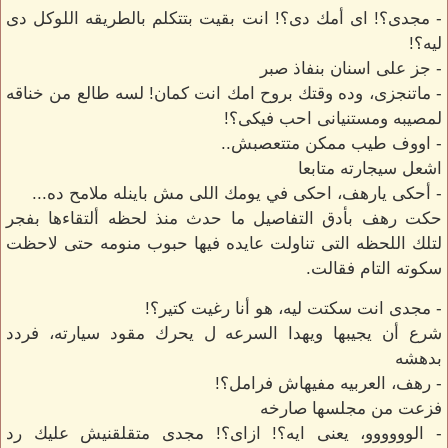
- مجدى؟! اى أمك دى؟! انت بقيت بتتكلم بالطريقه اللوكل دى
ليه؟!
- جز على اسنان بنفاذ صبر
- ماتنجزى، وده وقتك بروح امك انت كمان! لسه طالع من خناقه
لمصيبه ومستنيانى احب فيكى؟!
- اووف طيب ممكن متتعصبش..
اشعل سيجارته متابعا
- أحكى يارهف، احكى في يومك اللى مش باينله ملامح ده...
حكت رهف بأدق التفاصيل ما حدث منذ لحظه ألتقاءها بفجر
لتلك اللحظه التى تناولت عايده فيها حبوب منومه حتى لاحظت
سكوته التام فقالت.
- مجدى انت سكتت ليه، هو أنا رغيت كتير؟!
شرع أن يجيبها ويهدا السرعه ل يحرك مقود سيارته، فردد
بدهشه
- رهف، العربيه مفيهاش فرامل؟!
فزعت من مجلسها صارخه
- الوووووو، يعنى ايه؟! ازاى؟! مجدى متقلقنيش عليك رد