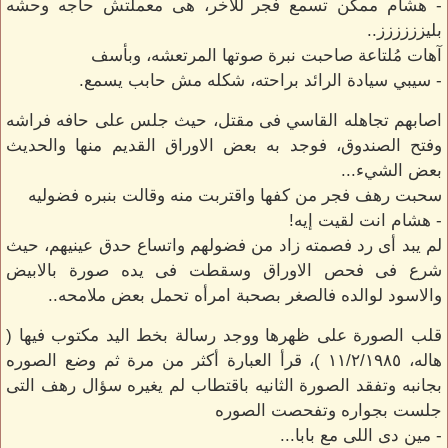
- هشام ممكن تسمع فجر للاخر، هى معملتش حاجه وحشه
بليزززززز..
آهات مُلتاعة صاحبت نبرة صوتها المرتعشه، وبأسف
- سيبي سيادة الرائد براحته، شكله مش حابب يسمع.
اصابهم تجاهله القاسي فى مقتل، حيث جلس على حافه فراشه
وفتح الصندوق، فوجد به بعض الاوراق القديم منها والحديث
بعض الشيء...
سحبت رهف فجر من كفها واقتربت منه وقالت بنبره فضوليه
- هشام انت لقيت إيه!
لم يبد أى رد فصمته زاد من فضولهم واتساع حدق عينيهم، حيث
شرع فى فحص الاوراق وسقطت فى يده صورة بالابيض
والاسود لوالده فالصغر بصحبة امرأه تحمل بعض ملامحه..
قلب الصورة على ظهرها ووجد رسالة بخط اليد مكتوب فيها (
هاله، ١١/٢/١٩٨٥ )، قرأ العبارة أكثر من مرة ثم وضع الصوره
بجانبه وتفقد الصورة الثانيه باقتطاب لم يغيره سؤال رهف التى
جلست بجواره وتفحصت الصوره
- مين دى اللى مع بابا...