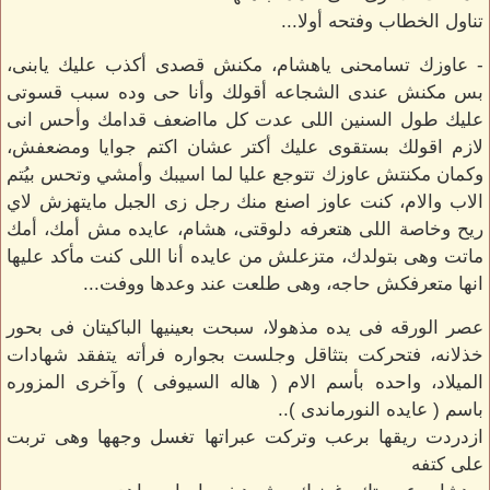
تناول الخطاب وفتحه أولا...
- عاوزك تسامحنى ياهشام، مكنش قصدى أكذب عليك يابنى،
بس مكنش عندى الشجاعه أقولك وأنا حى وده سبب قسوتى
عليك طول السنين اللى عدت كل مااضعف قدامك وأحس انى
لازم اقولك بستقوى عليك أكتر عشان اكتم جوايا ومضعفش،
وكمان مكنتش عاوزك تتوجع عليا لما اسيبك وأمشي وتحس بيُتم
الاب والام، كنت عاوز اصنع منك رجل زى الجبل مايتهزش لاي
ريح وخاصة اللى هتعرفه دلوقتى، هشام، عايده مش أمك، أمك
ماتت وهى بتولدك، متزعلش من عايده أنا اللى كنت مأكد عليها
انها متعرفكش حاجه، وهى طلعت عند وعدها ووفت...
عصر الورقه فى يده مذهولا، سبحت بعينيها الباكيتان فى بحور
خذلانه، فتحركت بتثاقل وجلست بجواره فرأته يتفقد شهادات
الميلاد، واحده بأسم الام ( هاله السيوفى ) وآخرى المزوره
باسم ( عايده النورماندى )..
ازدردت ريقها برعب وتركت عبراتها تغسل وجهها وهى تربت
على كتفه