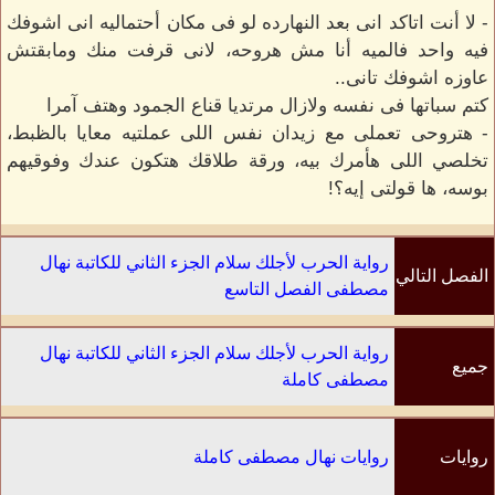
- لا أنت اتاكد انى بعد النهارده لو فى مكان أحتماليه انى اشوفك
فيه واحد فالميه أنا مش هروحه، لانى قرفت منك ومابقتش
عاوزه اشوفك تانى..
كتم سباتها فى نفسه ولازال مرتديا قناع الجمود وهتف آمرا
- هتروحى تعملى مع زيدان نفس اللى عملتيه معايا بالظبط،
تخلصي اللى هأمرك بيه، ورقة طلاقك هتكون عندك وفوقيهم
بوسه، ها قولتى إيه؟!
رواية الحرب لأجلك سلام الجزء الثاني للكاتبة نهال
الفصل التالي
مصطفى الفصل التاسع
رواية الحرب لأجلك سلام الجزء الثاني للكاتبة نهال
جميع
مصطفى كاملة
الفصول
روايات
روايات نهال مصطفى كاملة