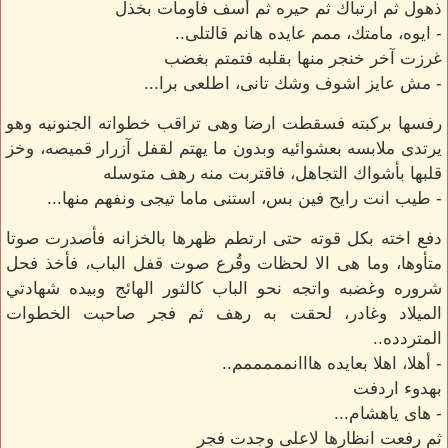
ذهول ثم ارتباك ثم حيره ثم أسف فأومات بخذل
- ايوه، مامتك، ممم عايده هانم قالتلى..
غرزت آخر خنجر منها بقلبه فتمتم بغضب
- مش عايز اشوف وشك تانى، اطلعى برا...
رفسها بركبته فسقطت ارضا وهى تراقب خطواته الجنونيه وهو
يرتدى ملابسه بعشوائيه وبدون ما يهتم لقفل آزرار قميصه، وخز
قلبها بأشواك التجاهل، فاقتربت منه رهف متوسله
- طيب انت رايح فين بس، استنى ماما تيجى ونفهم منها...
دفع اخته بكل قوته حتى ارتطم ظهرها بالخزانه فأصدرت صوتا
متأوها، وما هى الا لحظات وقُرع صوت قفل الباب، فأخذ فحل
شروره وغضبه واتجه نحو الباب كالثور الهائج وبيده شهادتي
الميلاد وغادر، لحقت به رهف ثم فجر صاحبت الخطوات
المتردده..
- أهلا، اهلا بعايده هااانمممممم..
بهدوء اردفت
- هاى ياهشام...
ثم رفعت انظارها لاعلى وجدت فجر