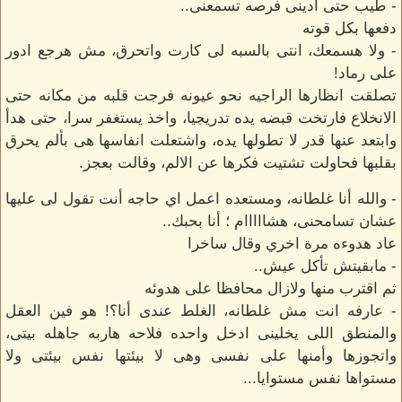
- طيب حتى ادينى فرصه تسمعنى..
دفعها بكل قوته
- ولا هسمعك، انتى بالسبه لى كارت واتحرق، مش هرجع ادور
على رماد!
تصلقت انظارها الراجيه نحو عيونه فرجت قلبه من مكانه حتى
الانخلاع فارتخت قبضه يده تدريجيا، واخذ يستغفر سرا، حتى هدأ
وابتعد عنها قدر لا تطولها يده، واشتعلت انفاسها هى بألم يحرق
بقلبها فحاولت تشتيت فكرها عن الالم، وقالت بعجز.
- والله أنا غلطانه، ومستعده اعمل اي حاجه أنت تقول لى عليها
عشان تسامحنى، هشااااام ؛ أنا بحبك..
عاد هدوءه مرة اخري وقال ساخرا
- مابقيتش تأكل عيش..
ثم اقترب منها ولازال محافظا على هدوئه
- عارفه انت مش غلطانه، الغلط عندى أنا؟! هو فين العقل
والمنطق اللى يخلينى ادخل واحده فلاحه هاربه جاهله بيتى،
واتجوزها وأمنها على نفسى وهى لا بيئتها نفس بيئتى ولا
مستواها نفس مستوايا...