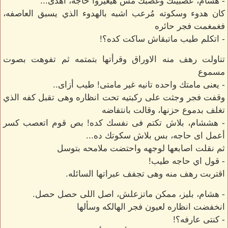
- هشام، عصبيتك وغضبك مش هيغيروا حاجه، اهدى...
كان هدوء وسكوته مُرعب اشبه بالهدوء الذي يسبق العاصفه،
فغمغمت فجر حائره
- اتكلم طيب ماتبقاش ساكت كده؟!
تناولت رهف منه الاوراق وقرأتها بتمتمه ثم تفوهت بصوت
مسموع
- يعنى مامتك واحده تانيه غير مامتى! طيب أزاى..
وقفت فجر وجثت على ركبتيه تحت انظاره وهى تقبل كفه الذي
تغلف بدموع حزنها، وقالت بانتفاضه
- هششام، بلاش تكتم فى نفسك كده! بص قوم اتعصب كسر
أعمل اى حاجه، بس بلاش سكوتك ده...
ثم نقلت اصابعها لوجهه واحتضت ملامحه بتوسل
- قول اي حاجه طيب!
اقتربت رهف منه وهى تجفف عبراتها السائله.
- هشام، بليز، ممكن ماتزعلش، اصل اللى حصل حصل.
انخفضت انظاره لعيون فجر الهالكه وسألها
- كنتى عارفه؟!