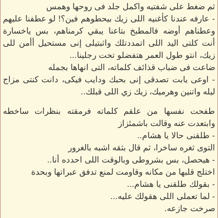
ثم ضغط على شفتيه واكمل جلد فى روحها وهمس
- عارفه عندنا كأغنيه اللى زيك بيحطوهم فين؟! لو عطفنا عليهم
وعطناهم أوضه فالمطبخ بتاعنا يبقي كرمناهم، بس ياخسارة
أنت كلتى اليد اللى اتمددتلك واثبتيلى إنى مستحيل أأمن للى
زيك، انتو طول العمر هتفضلو تحت رجلينا...
ضاعت فى ضباب قذائف كلماته، التى انهاها بجمله
- اوعى يابت تصدقى إنى بحبك ودايب فيكى، دانت كنتى مزاج
ليله واتنين وهرميك، زيك زي اللى قبلك..
طفحت نفسها من علقم كلماته فرمقته بنظرات ساخطه
وابتعدت عنه وقالت باشمئزاز
- طلقنى حالا يا هشام..
التوى ثغره ساخرا، ثم قال بثقه اشبه بالغرور
- هيحصل، بس بشروطى وبالوقت اللى احدده أنا..
اختلج قلبها من مكانه وقاومت لمنع تدفق عبراتها وبحدة
- بقولك طلقنى يا هشام...
- لما تعملى اللى هقولك عليه...
صرخت جازعه.