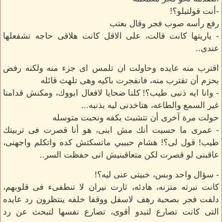
-أنت قولتيلو؟!
رفع رأسه صوب فجر وقال بعتب
- ياريتها كانت قالت، على الاقل كانت هلاقى حاجه تشفعلها
عندى..
اقترب منه عايده وحاولت ان تلمس اى جزء منه ولكنه رفض
بحزم أن تقترب منه، فانفجرت باكيه وهى تلهث قائله
- وانا ايه ذنبى طيب؟! كلنا ضحايا لافعال ابووك، ومكنش قدامنا
غير السمع والطاعه، هتاخدنى ليه بذنبه...
حولت مرة آخرى أن تتشبث بكفه ونحبت متوسله
- عمرى ما حسيت أنك مش ابنى، هو أنا قصرت فى تربيتك
طيب! قول لى؟! هشام حبيبي ماتسكتش كده واتكلم واجهنى،
عاقبنى لو قصرت لكن متعاقبنيش انى حفظت السر..
- سؤال واحد وبس، خبيتى عنى ليه؟!
كانت نبرته متزنه، هادئه، ثارت نيران لا تنطفىء فى قلوبهم،
دلفت فجر بصحبة رهف لاسفل ووقفا خلفه ينتظرون رد عايده
التى كانت تصارع لتبدو أقوى، تصارع نفسها لتبحث عن رد