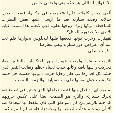
ولا اقولك أنا اللى هريحكم منى واختفى خالص..
ألقى مخدر كلماته عليها فتجمدت فى مكانها، فسحب ذيول
خذلانه وصعد سيارته بعد ما ارسل عليها بعض النظرات
الساخطه، تركها وترك روحها تغلى، فهى لاتعلم هذا بسبب غيابه
الابدى ولا حضوره القاتل؟!
تقهقرت وخرت قوتها فدفعها قلبها للجلوس بجوارها فلم تجد
منه أى اعتراض، دور سيارته وهب معارضا
- قولت انزلى.
التزمت صمتها ولمعت عيونها بنور الانكسار والرفض معا،
فحركت رأسها نافيه وكأنها تندب لعيناه حظها وتعاتب القدر الذي
حشد كل اقدارها فى ظل رجل! جرت دموعها فصبت فى قلبه،
انكمشت حول نفسها على باب سيارته والتزمت الصمت.
لم يجد اى رد فعل منها فتعمد تجاهلها الذي يتفنن فى اصطناعه،
تحرك بسيارته والتزم هو الصمت آيضا على عكس حروبهم
الداخله بالرغم من كل النواطق التى كان يتلفظ بها ليبعدها عنه
ألا أن دواخله هدأت اضطرابها بوجودها، فاستسلم للمرة كمن