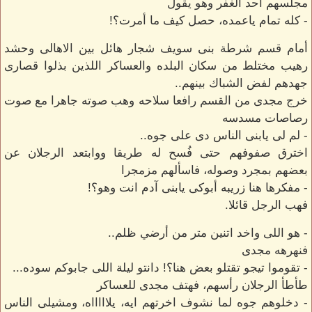
مجلسهم أحد الغفر وهو يقول
- كله تمام ياعمده، حصل كيف ما أمرت؟!
أمام قسم شرطة بنى سويف شجار هائل بين الاهالى وحشد
رهيب مختلط من سكان البلده والعساكر اللذين بذلوا قصارى
جهدهم لفض الشباك بينهم..
خرج مجدى من القسم رافعا سلاحه وهب صوته جاهرا مع صوت
رصاصات مسدسه
- لم لى يابنى الناس دى على جوه..
اخترق صفوفهم حتى فُسح له طريقا ووابتعد الرجلان عن
بعضهم بمجرد وصوله، فاسألهم مزمجرا
- مفكرها هنا زريبه أبوكى يابنى آدم انت وهو؟!
فهب الرجل قائلا.
- هو اللى واخد اتنين متر من أرضي ظلم..
فنهرهه مجدى
- تقوموا تيجو تقتلو بعض هنا؟! دانتو ليلة اللى جابوكم سوده...
طأطأ الرجلان رأسهم، فهتف مجدى للعساكر
- دخلوهم جوه لما نشوف اخرتهم ايه، يلاااااه، ومشيلى الناس