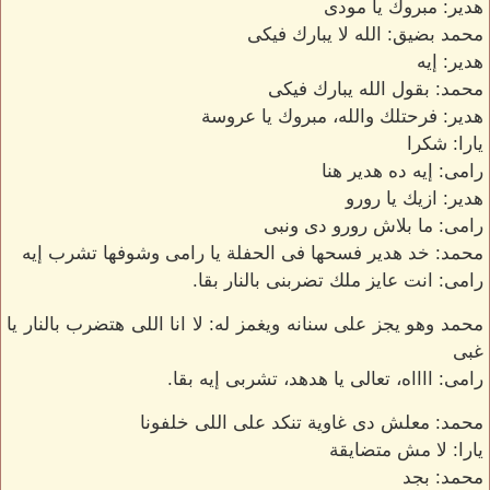
هدير: مبروك يا مودى
محمد بضيق: الله لا يبارك فيكى
هدير: إيه
محمد: بقول الله يبارك فيكى
هدير: فرحتلك والله، مبروك يا عروسة
يارا: شكرا
رامى: إيه ده هدير هنا
هدير: ازيك يا رورو
رامى: ما بلاش رورو دى ونبى
محمد: خد هدير فسحها فى الحفلة يا رامى وشوفها تشرب إيه
رامى: انت عايز ملك تضربنى بالنار بقا.
محمد وهو يجز على سنانه ويغمز له: لا انا اللى هتضرب بالنار يا
غبى
رامى: ااااه، تعالى يا هدهد، تشربى إيه بقا.
محمد: معلش دى غاوية تنكد على اللى خلفونا
يارا: لا مش متضايقة
محمد: بجد