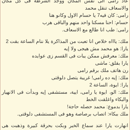
عاد رامى الى نفس المكان ووجد الشرطة فى كل مكان
والاسعاف تنقل محمد
رامى: كان فيه7 يا حسام الاول وكانو هنا
حسام: احنا مسكنا واحد منهم والباقى هرب
رامى: طب انا طالع مع الاسعاف.
ملك: ياااه خلاص انا تعبت من المذاكرة يلا ننام الساعة بقت 2
يارا: هو محمد مش هيجى ولا إيه
ملك: معرفش ممكن يبات فى القسم زى عوايده
يارا بقلق: ماشى
رن هاتف ملك برقم رامى
ملك: إيه ده رامى! غريبة يتصل دلوقتى
يارا: ايوة، الساعة 2
ملك: الو، ايوة يا رامى، ايية، مستشفى إيه وبدأت فى الانهيار
والبكاء واغلقت الخط
يارا بدموع: محمد حصله حاجة!
ملك ببكاء: اتصاب برصاصة وهو فى المستشفى دلوقتى.
انهارت يارا عند سماع الخبر وبكت بحرقة كبيرة وذهبت هى