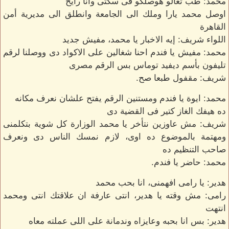
محمد: طب تعالو هوصلكو فى سكتى وانا رايح
اوصل محمد يارا وملك الى الجامعة وانطلق الى مديرية أمن
القاهرة
اللواء شريف: إيه الاخبار يا محمد، مفيش جديد
محمد: مفيش يا فندم احنا شغالين على الاكواد دى ووصلنا لرقم
تليفون بأسم ديفيد توماس بس الرقم مصرى
شريف: مقفول طبعا صح.
محمد: ايوة يا فندم ومستنين الرقم يفتح علشان نعرف مكانه
ده هيفك الغاز كتير فى القضية دى
شريف: مش عاوزين نتأخر يا محمد الوزارة كل شوية بتكلمنى
ومهتمة بالموضوع ده اوى، لازم نمسك الناس دى ونعرف
صاحب التنظيم ده
محمد: حاضر يا فندم.
هدير: يا رامى افهمنى، انا بحب محمد
رامى: مش وقته يا هدير، انتى عارفة ان علاقتك انتى ومحمد
انتهت
هدير: بس انا بحبه وعايزاه وندمانة على اللى عملته معاه