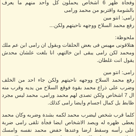
وفجأة ظهر 6 اشخاص يحملون كل واحد منهم ما يعرف
بالشومة واقتربو من محمد ورامى
رامى: انتو مين
رفع محمد السلاح ووجهه ناحيتهم ولكن...
ملحوظة:
هتلاقونى مهيس فى بعض الحلقات وبقول ان رامى ابن عم ملك
ومحمد لكن رامى يبقى ابن خالتهم، انا بلغت علشان محدش
يقول انت غلطان.
رامى: انتو مين
رفع محمد السلاح ووجهه ناحيتهم ولكن جاء احد من الخلف
وضرب على ذراع محمد بقوة فوقع السلاح من يديه وقرب منه
ال 7 اشخاص ولكن تصدى لهم محمد ورامى، محمد ليس مجرد
ظابط بل كمال اجسام وايضا رامى كذلك.
كلما قرب شخص ليضرب محمد لكمه بشدة وضربه وكان محمد
يعطى ظهره له ويصد الاشخاص ايضا فجأة تلقى رامى ضربة
على رأسه وسقط ارضا وعندها خفض محمد نفسه وامسك