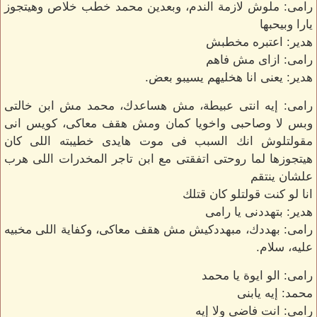
رامى: ملوش لازمة الندم، وبعدين محمد خطب خلاص وهيتجوز
يارا وبيحبها
هدير: اعتبره مخطبش
رامى: ازاى مش فاهم
هدير: يعنى انا هخليهم يسيبو بعض.
رامى: إيه انتى عبيطة، مش هساعدك، محمد مش ابن خالتى
وبس لا وصاحبى واخويا كمان ومش هقف معاكى، كويس انى
مقولتلوش انك السبب فى موت هايدى خطيبته اللى كان
هيتجوزها لما روحتى اتفقتى مع ابن تاجر المخدرات اللى هرب
علشان ينتقم
انا لو كنت قولتلو كان قتلك
هدير: بتهددنى يا رامى
رامى: بهددك، مبهددكيش مش هقف معاكى، وكفاية اللى مخبيه
عليه، سلام.
رامى: الو ايوة يا محمد
محمد: إيه يابنى
رامى: انت فاضى ولا إيه