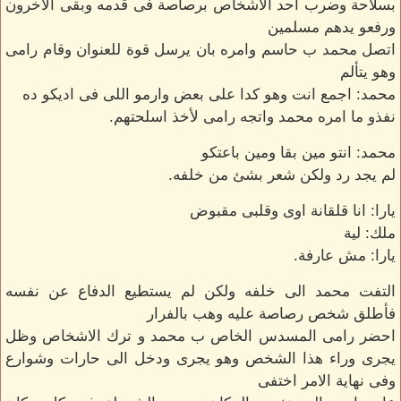
بسلاحة وضرب احد الاشخاص برصاصة فى قدمه وبقى الاخرون
ورفعو يدهم مسلمين
اتصل محمد ب حاسم وامره بان يرسل قوة للعنوان وقام رامى
وهو يتألم
محمد: اجمع انت وهو كدا على بعض وارمو اللى فى اديكو ده
نفذو ما امره محمد واتجه رامى لأخذ اسلحتهم.
محمد: انتو مين بقا ومين باعتكو
لم يجد رد ولكن شعر بشئ من خلفه.
يارا: انا قلقانة اوى وقلبى مقبوض
ملك: لية
يارا: مش عارفة.
التفت محمد الى خلفه ولكن لم يستطيع الدفاع عن نفسه
فأطلق شخص رصاصة عليه وهب بالفرار
احضر رامى المسدس الخاص ب محمد و ترك الاشخاص وظل
يجرى وراء هذا الشخص وهو يجرى ودخل الى حارات وشوارع
وفى نهاية الامر اختفى