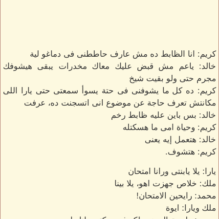
كريم: انا الظابط ده مش عارف حاططنى فى دماغو لية
خالد: ياعم مش قبض عليك معاك مخدرات يبقى هيشوفك
مجرم حتى ولو بقيت شيخ
كريم: ده كل ما يشوفنى فى حتة يسوأ سمعتى حتى يارا اللى
مكانتش تعرف حاجة عن موضوع انى اتسجنت ده، عرفت
خالد: بس باين عليه ظابط رخم
كريم: وحياة امى ما هسكتله
خالد: هتعمل إيه يعنى
كريم: هتشوف.
يارا: يلا يابنتى ورانا امتحان
ملك: خلاص جهزت اهو، يلا بينا
محمد: رايحين الامتحان!
ملك ويارا: ايوة