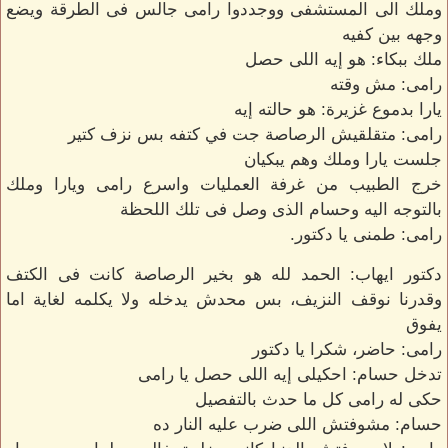
وملك الى المستشفى ووجددوا رامى جالس فى الطرقة ويضع
وجهه بين كفيه
ملك ببكاء: هو إيه اللى حصل
رامى: مش وقته
يارا بدموع غزيرة: هو حالته إيه
رامى: متقلقيش الرصاصة جت في كتفه بس نزف كتير
جلست يارا وملك وهم يبكيان
خرج الطبيب من غرفة العمليات واسرع رامى ويارا وملك
بالتوجه اليه وحسام الذى وصل فى تلك اللحظة
رامى: طمنى يا دكتور.
دكتور ايهاب: الحمد لله هو بخير الرصاصة كانت فى الكتف
وقدرنا نوقف النزيف، بس محدش يدخله ولا يكلمه لغاية اما
يفوق
رامى: حاضر، شكرا يا دكتور
تدخل حسام: احكيلى إيه اللى حصل يا رامى
حكى له رامى كل ما حدث بالتفصيل
حسام: مشوفتش اللى ضرب عليه النار ده