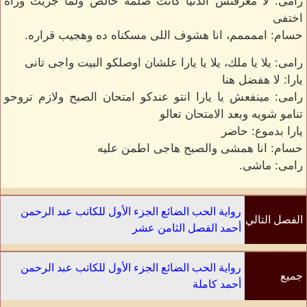
رامى: لا معرفتش الدنيا كانت ضلمة خالص ولما جريت وراه
اختفى
حسام: اممممم، انا هشوف اللى مسكناه ده وهجيب قراره.
رامى: يلا يا ملك، يلا يا يارا علشان اوصلكو البيت واجى تانى
يارا: لا هفضل هنا
رامى: مينفعش يا يارا انتو عندكو امتحان الصبح ولازم تروحو
تنامو شويه وبعد الامتحان تعالو
يارا بدموع: حاضر
حسام: انا همشى والصبح هاجى اطمن عليه
رامى: ماشى.
رواية الحب الضائع الجزء الأول للكاتب عبد الرحمن
الفصل التالي
أحمد الفصل الثامن عشر
رواية الحب الضائع الجزء الأول للكاتب عبد الرحمن
جميع
أحمد كاملة