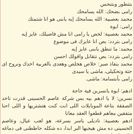
بتتطور وبتنحس
رامى بضحك: الله يسامحك
محمد بعصبية: الله يسامحك إيه يابنى هو انا شتمتك
رامى: ايوة
محمد بعصبية: لخص يا رامى انا مش فاضيلك، عايز إيه
رامى بتردد: بص انا عايزك فى موضوع
محمد: ما تنطق يابنى عايز إيه
رامى بتردد: بص نتقابل واقولك احسن
محمد بنفاذ صبر: خلاص هخلص وهعدى بالعربية اخدك ونروح اى
حتة وتحكيلى، ماشى يا سيدى
رامى بأبتسامة: ماشى.
ادهم: ايوة يانسرين فية حاجة
نسرين: لا يا ادهم بيه بس شركة عاصم الحسينى قدرت تاخد
الصفقة بتاعة الموبايلات اللى انت كنت هتشتريها و اللى احنا
متفقين معاهم قطعوا العقد معانا
ادهم بعصبية: ناديلى ياسر بسرعة، هو لعب عيال، وعاصم
الحسينى ده مش هيجبها البر ابدا، ده شكله حاططنى فى دماغه