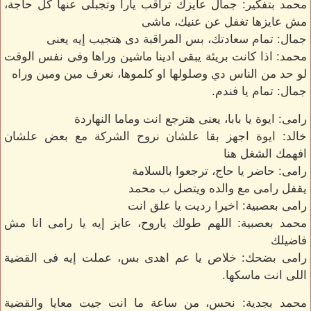
محمد بتفكير: جمال عايزك تراقب يارا وتجبلى عنها كل حاجة،
مش عايزها تغفل عن عنيك، ماشى
جمال: تمام سعادتك، بس المراقبة دى هتجيب إيه يعنى
محمد: اذا كانت بريئة يبقى ادينا ماشين وراها وفى نفس الوقت
لو حد من الناس دي وصلولها او كلموها، نعرف مين ومين وراه
جمال: تمام يا فندم.
رامى: ايوة يا بابا، يعنى هترجع انت وماما النهاردة
خالد: ايوة اجهز بقا علشان نروح الشركة مع بعض علشان
افهمك الشغل هنا
رامى: حاضر يا حاج، ترجعوا بالسلامة
يقفل رامى مع والده ويتصل ب محمد
رامى بعصبية: اخيرا رديت يا علق انت
محمد بعصبية: اللهم طولك ياروح، عايز إيه يا رامى انا مش
فاضيلك
رامى بضحك: خلاص يا عم اهدى بس، عملت إيه فى القضية
اللى انت ماسكها.
محمد بجدية: نحس، من ساعة ما انت جيت معايا والقضية