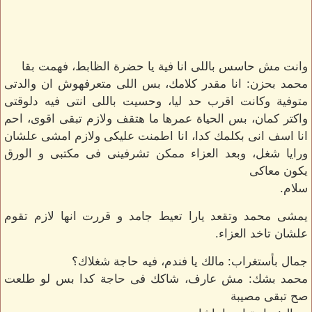
وانت مش حاسس باللى انا فية يا حضرة الظابط، فهمت بقا
محمد بحزن: انا مقدر كلامك، بس اللى متعرفهوش ان والدتى
متوفية وكانت اقرب حد ليا، وحسيت باللى انتى فيه دلوقتى
واكتر كمان، بس الحياة عمرها ما هتقف ولازم تبقى اقوى، احم
انا اسف انى بكلمك كدا، انا اطمنت عليكى ولازم امشى علشان
ورايا شغل، وبعد العزاء ممكن تشرفينى فى مكتبى و الورق
يكون معاكى
سلام.
يمشى محمد وتقعد يارا تعيط جامد و قررت انها لازم تقوم
علشان تاخد العزاء.
جمال بأستغراب: مالك يا فندم، فيه حاجة شغلاك؟
محمد بشك: مش عارف، شاكك فى حاجة كدا بس لو طلعت
صح تبقى مصيبة