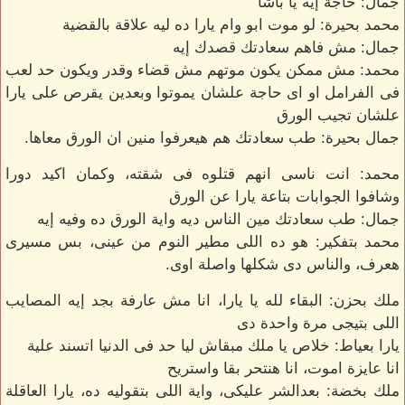
جمال: حاجة إيه يا باشا
محمد بحيرة: لو موت ابو وام يارا ده ليه علاقة بالقضية
جمال: مش فاهم سعادتك قصدك إيه
محمد: مش ممكن يكون موتهم مش قضاء وقدر ويكون حد لعب
فى الفرامل او اى حاجة علشان يموتوا وبعدين يقرص على يارا
علشان تجيب الورق
جمال بحيرة: طب سعادتك هم هيعرفوا منين ان الورق معاها.
محمد: انت ناسى انهم قتلوه فى شقته، وكمان اكيد دورا
وشافوا الجوابات بتاعة يارا عن الورق
جمال: طب سعادتك مين الناس ديه واية الورق ده وفيه إيه
محمد بتفكير: هو ده اللى مطير النوم من عينى، بس مسيرى
هعرف، والناس دى شكلها واصلة اوى.
ملك بحزن: البقاء لله يا يارا، انا مش عارفة بجد إيه المصايب
اللى بتيجى مرة واحدة دى
يارا بعياط: خلاص يا ملك مبقاش ليا حد فى الدنيا اتسند علية
انا عايزة اموت، انا هنتحر بقا واستريح
ملك بخضة: بعدالشر عليكى، واية اللى بتقوليه ده، يارا العاقلة