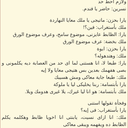
ولازم احط حد
نسرين: حاضر يا فندم.
يارا بحزن: ماتيجى يا ملك معايا النهاردة
ملك بأستغراب: فين؟!
يارا: الظابط عايزنى، موضوع سامح، وعرف موضوع الورق
ملك بخضة: عرف موضوع الورق
يارا بحزن: ايوة
ملك: وهتدهوله؟
يارا: طبعا لا، انا هستنى لما اى حد من العصابة ديه يكلمونى و
بصى هفهمك بعدين بس هتيجى معايا ولا إيه
ملك: طبعا جاية معاكى ومش هسيبك
يارا بأبتسامة: ربنا يخليكى ليا يا ملوكة
ملك بأبتسامة: هو انا ليا غيرك، يلا غيرى هدومك ويلا.
وفجأة تقولها استنى
يارا بأستغراب: فى إيه؟
ملك: انا ازاى نسيت، يابنتى انا اخويا ظابط وهكلمه يكلم
الظابط ده ويفهمه ويبقى معاكى