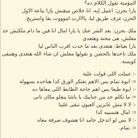
المؤمنة تقول الكلام ده؟
يارا بحزن: اعمل إيه، انا خلاص مبقتش يارا بتاعة الاول
الحزن عرف طريق ليا، ياااارب اموووت بقا واستريح.
ملك بحزن: بعد الشر عنك يا يارا امال انا فين ما دام ملكيش حد
معلش، هى محنة وهتعدى
يارا بعياط: هتعدى بعد ما خدت اقرب الناس ليا
ملك تاخدها بالحضن و تقولها معلش ان شاء الله هتعدى وهتبقى
كويسة.
-: عملت اللى قولت علية
=: ايوة تمام بس الاهم تفتكر الورق كدا هناخده بسهولة
-: ايوة طبعا بس اهم حاجة الظابط اللى معاها ده
=: ما تكلم حد من حبايبك يا باشا ينقلو مكان تانى
-: لا لا مش عايزين العيون تبقى علينا
=: امال هنسيبه كدا
-: لا بس لو اتدخل جامد انا هشوف صرفة معاه
=: تمام.