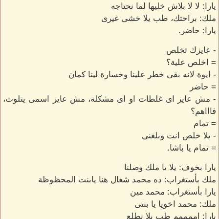
يارا: لا لا بلاش خليها لما نحتاجه
ملك: براحتك، طب يلا خشى غيرى
يارا: حاضر.
- عايزك تخلص
= اخلص علية؟
- ايوة لانه بقى خطر علينا وخسارة لينا كمان
= حاضر
- مش عايز اى غلطات او اى مشكلة، مش عايز اسمى يتلوث،
فاااهم؟
= تمام
- يلا خلص انت وبلغنى
= تمام يا باشا.
يارا بخوف: يلا يا ملك وصلنا
ملك بأستغراب: ده محمد شغال هنا يابنت المحظوظة
يارا بأستغراب: محمد مين
ملك: محمد اخويا يا بنتى
يارا: اممممم طب يلا نطلع