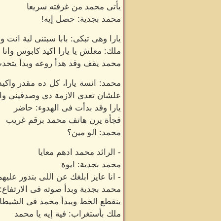
يأتى محمد من غرفته سريعا
محمد بجدية: حصل إيه!
يارا وهى تبكى: بابا سبتنى لية انت وم
ملك: معلش يا يارا اكيد كابوس وانا
محمد يقف وقد هدأ روعه وبدأ يتحد
محمد: انسة يارا، كل ده مقدر واك
علشان تعدى الازمة دى وصدقينى وا
يارا وقد بدأت فى الهدوء: حاضر
فجأة يرن هاتف محمد برقم غريب
محمد: الو مين؟
- الرائد محمد ادهم معايا
محمد بجدية: ايوة
- انا عايز ابلغك عن اللى بتدور عل
محمد بجدية وبدأ صوته فى الارتفاع: 
ينقطع الخط ويبدأ محمد فى الشيطان
ملك بأستغراب: فية إيه يا محمد