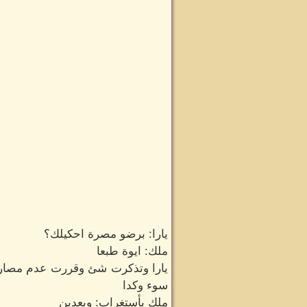
يارا: برضو مصرة احكيلك؟
ملك: ايوة طبعا
يارا وتذكرت شئ وقررت عدم مصارح
سوء وكدا
ملك بأستغراب: وبعدين