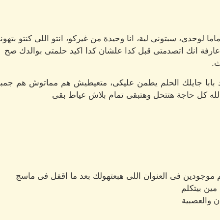
اما لوحدى، سبتونى لية، انا وحيدة من غيركو، انتو اللى كنتو بتهونو
 عارفة انك اتصدمتى قبل كدا علشان كدا اكيد حلمتى بوالدك صح
ث.
يد بابا جايلك الحلم يطمن عليكى، متعيطيش هم مماتوش هم جم
لله كل حاجة هتتحل وهتبقى تمام بلاش عياط بقى
يهم موجودين فى العنوان اللى هبعتهولك بعد ما اقفل فى ماسج
مين بيتكلم
 والعصبية