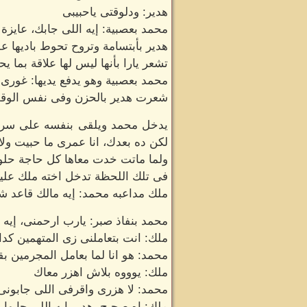
هدير: ودلوقتى ياحبيبى
محمد بعصبية: إيه اللى جابك، عايزة إ
هدير بأبتسامة وتروح تحوط باديها ع
تشعر يارا بأنها ليس لها علاقة بما
محمد بعصبية وهو يدفع يديها: غورى ب
شعرت هدير بالحزن وفى نفس الوق
يدخل محمد ويلقى بنفسه على سريره
لكن ده بعدك، انا عمرى ما حبيت ول
ولما ماتت خدت معاها كل حاجة حلوة
فى تلك اللحظة تدخل اخته ملك علي
ملك مداعبه محمد: إيه مالك قاعد شب
محمد بنفاذ صبر: يارب ارحمنى، إيه ي
ملك: انت بتعاملنى زى المتهمين كد
محمد: هو انا لما بعامل المجرمين بق
ملك: يوووه بلاش اهزر معاك
محمد: لا هزرى واقرفى اللى جابونى
ملك: اه صحيح، هدير إيه اللى جابها 