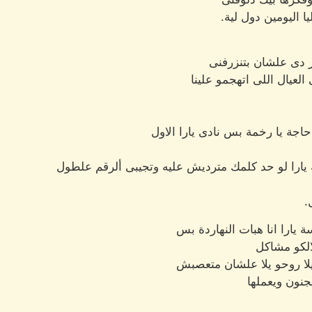
ا اليومين دول لية.
 دى علشان بتنزرفنى
عيال اللى اتهجمو علينا
جة يا رخمة بس نادى يارا الاول
ة يارا لو حد كلمك مترديش عليه وتجيبى ألرقم علطول
.
يارا انا هبات النهاردة بس
لالكو مشاكل
يلا روحو يلا علشان متعصبش
مجنون ويعملها