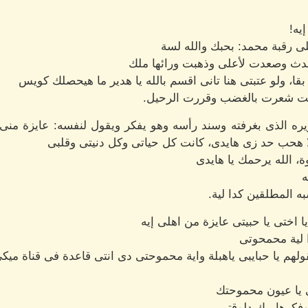
يه!
لى رقبة محمد: بحبك والله لسة
 يحدث وصعدت لأعلى وذهبت ورائها ملك
قا، ولو عتبتى هنا تانى اقسم بالله يا هدير ما هيحصلك كويس
ت شعرت بالغضب وقررت الرحيل.
 الذى بغرفته وسند رأسه وهو يفكر ويقول لنفسه: عايزة منى إي
ا هحب حد زى هايدى، كانت كل حياتى وكل دنيتى وقلبى
، الله يرحمك يا هايدى
ه
ه المطلقين كدا لية.
ا اختى يا حبيتى عايزة من اهلى إيه
ا لية محمحوتى
ولهم يا حبايبى ياهبلة واية محموحتى دى انتى قاعدة فى قناة ميك
 يا عيون محموحتك
وفكرها بيك دلوقتى