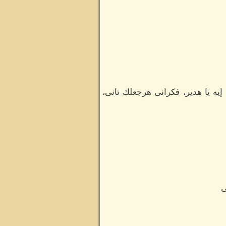
ه يا هدير، فكرانى هرجعلك تانى،
ى