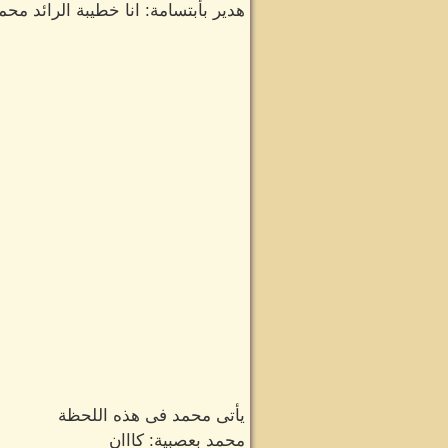
هدير بأبتسامة: انا خطيبة الرائد محم
يأتى محمد فى هذه اللحظة
محمد بعصبية: كااان