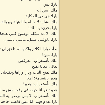
يارا: بس
ملك: بس إيه
يارا: هى دى الحكاية
ملك بشك: لا والله وانا هبلة وبريال
يارا بحزن: يا ملك!
ملك: لا ده شكله موضوع كبير، هتحكى 
يارا: دلوقتى عسل، ماشى ياستى.
بدأت يارا الكلام ولكنها لم تلحق ا
يارا: مين!
ملك بأستغراب: معرفش
تعالى معايا نفتح
ملك تفتح الباب ويارا وراها ويفتحا
هدير بأبتسامة: اهلا
ملك بأستغراب: هدير!
هدير: هو انا جيت فى وقت مش مناس
ملك بأستغراب: لا بس برضو إيه الل
يارا بعدم فهم: انا مش فاهمة حاجة 