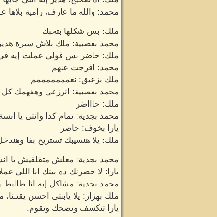
محمد: والله ما عارف، رامية بلاها علي
ملك: بس شكلها بتحبك
محمد بعصبية: ملك بلاش سيرة هدير
ملك: حاضر بس قولى عملت إيه فى ال
محمد: افرجت عنهم
ملك بزعيق: نعمممممممم
محمد بعصبية: اترزعى وهفهمك كل حا
ملك: حاااضر
محمد بجدية: تمام كدا وانتى يا انس
يارا بخوف: حاضر
ملك: يلا هنسيبك تستريح بقا وهندخل
محمد بجدية: معلش متقلقيش يا انسة 
يارا: لا حضرتك ده بيتك انا اللى عم
محمد بجدية: مشاكل إيه انا ظاابط 
ملك بهزار: يلا يابنتى احسن يقتلنا، 
يارا تتكسف وتضحك وتقوم.