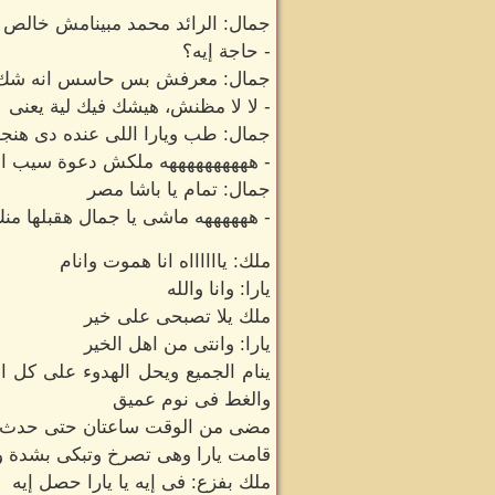
جمال: الرائد محمد مبينامش خالص ا
- حاجة إيه؟
جمال: معرفش بس حاسس انه شك 
- لا لا مظنش، هيشك فيك لية يعنى
جمال: طب ويارا اللى عنده دى هنجبه
- ههههههههههه ملكش دعوة سيب ال
جمال: تمام يا باشا مصر
- ههههههه ماشى يا جمال هقبلها منك
ملك: يااااااه انا هموت وانام
يارا: وانا والله
ملك يلا تصبحى على خير
يارا: وانتى من اهل الخير
ينام الجميع ويحل الهدوء على كل ا
والغط فى نوم عميق
مضى من الوقت ساعتان حتى حدث ا
قامت يارا وهى تصرخ وتبكى بشدة و
ملك بفزع: فى إيه يا يارا حصل إيه