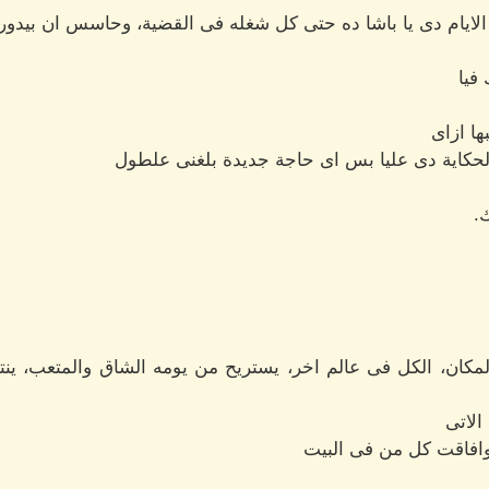
لايام دى يا باشا ده حتى كل شغله فى القضية، وحاسس ان بيدور
فيا
ا ازاى
حكاية دى عليا بس اى حاجة جديدة بلغنى علطول
.
لمكان، الكل فى عالم اخر، يستريح من يومه الشاق والمتعب، ينت
لاتى
افاقت كل من فى البيت