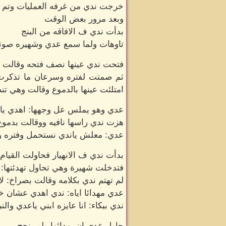
خرجت ندي من غرفه العمليات وتم وض
وبعد مرور بعض الوقت
بدأت ندي ف الافاقه من البنج
تاوهات ولما سمع عدي وشهيره صوتها 
فتحت ندي عينها نصف فتحه وقالت ب
ثم صمتت لفتره وسرعان ما تذكرت م
امتلئت عينها بالدموع وقالت وهي تن
عدي وهو يملس عل وجهها: اهدي يان
هزت ندي راسها نافيه ووقالت بدموع:
عدي: معلش ياندي نستحمل وفتره وه
بدأت ندي ف الانهيار فحاولت القيا
فتدخلت شهيرة وهي تحاول تهدئتها: ي
لم تهتم ندي بكلامه وقالت بصراخ: لا 
عدي مهدائا اياه: ندي اهدي عشان خ
ندي ببكاء: انا عايزه ابني ياعدي وال
حاول عدي ان يهدائها ولم ينجح