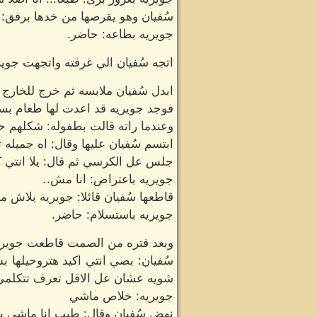
سُفيان وهو يقرصها من خدها برفق:
جويريه بطاعه: حاضر.
اتجه سُفيان الي غرفته واتجهت جوير
ابدل سُفيان ملابسه ثم خرج للخارج
فوجد جويريه قد اعدت لها طعام ب
وعندما راته قالت بطفوله: شكلهم 
ابتسم سُفيان عليها وقال: اه جميله 
جلس عل الكرسي ثم قال: يلا انتي 
جويريه باعتراض: انا مش..
قاطعها سُفيان قائلا: جويريه بلاش من
جويريه باستسلام: حاضر.
وبعد فتره من الصمت قاطعت جويريه 
سُفيان: بصي انتي اكيد هتروحيلها 
شويه عشان عل الاقل تعرف تتكلمي 
جويريه: خلاص ماشي
نهض سُفيان وقال: طيب انا ماشي بق