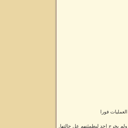
العمليات فورا
لم يخرج احد ليطمئنهم عل حالتها.