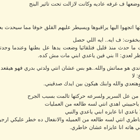
عها ف غرفه عاديه وكانت لازالت تحت تاثير البنج
اتجهوا اليها يراقبوها ويسيطر عليهم القلق خوفا مما سيحدث بع
خفوت: ف ايه.. ايه اللي حصل
ا حدث منذ قليل فتلقائيا وضعت يدها عل بطنها وعندما وجدتها 
ظر لعدي: اا بني فين ياعدي ابني مات مش كده.
دي هو مماتش والله..هو بس عشان انتي ولدتي بدري فهو هيقعد
 لا
تعدي والله وابنك هيكون بين ايدك صدقيني.
م من عل السرير ولسرعه حركتها تالمت بسبب الجرح
احبيبتي اهدي انتي لسه طالعه من العمليات
ياعدي انا عايزه ابني ياعدي والنبي
اطري انتي لسه طالعه من العميله والانفعال ده خطر عليكي ارج
نبي هاته انا عايزاه عشان خاطري.