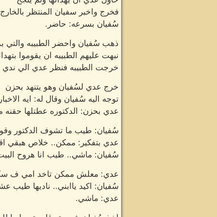
فخرج واخبر سفيان المنتظر بالخارج
سُفيان بسرعه: حاضر.
ذهب سُفيان واحضر الطبيبه والتي ب
نبهت عليهم الطبيبه ان يقوموا بتهدا
خرجت الطبيبه فنظر عدي الي ندي بح
خرج عدي لسُفيان وهو يتنهد بحزن
توجه اليه سُفيان وقال له: ايه الاخبار
عدي بحزن: الدكتوره عطتلها حقنه م
سُفيان: طيب ما تشوف الدكتور وقول
عدي بتفكير: ممكن.. خلاص هبقي اقو
سُفيان: ماشي.. طيب انا هروح البي
عدي: معلش ممكن تاخد امي ف سكت
سُفيان: اكيد ياابني.. ناديها طيب عش
عدي: ماشي.