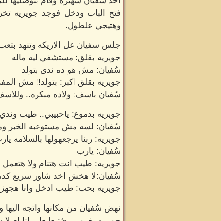
اخذ سُفيان شهيرة وقام بتوصليها للم
فتح الباب ودخل فوجد جويريه تخر
وهتيجي علطول.
جلس سفيان عل الاريكه وتنهد بتع
جويريه بقلق: مستشفي ليه ماله
سُفيان: مش هو ده ندي بتولد
جويريه بقلق اكبر: بتولد!! مش المف
سُفيان باسف: ولاده مبكره.. وللاس
جويريه بدموع: ياحبيبي.. طيب وندي ا
سُفيان: لسه مش مستوعبه الخبر و
جويريه: ربنا يرجعهولها بالسلامه يار
سُفيان: يارب
جويريه: طيب انت هتنام ولا هتعمل ا
سُفيان:لا هخش اخد شاور سريع كده 
جويريه بحب: طيب ادخل وانا هجهزلك
نهض سُفيان من مكانها واتجه اليها و
جويريه بغرور برئ: طبعا... انا اص