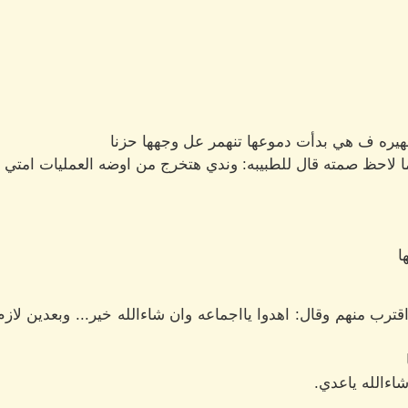
ره ف هي بدأت دموعها تنهمر عل وجهها حزنا
لاحظ صمته قال للطبيبه: وندي هتخرج من اوضه العمليات امتي ي
ا
قترب منهم وقال: اهدوا يااجماعه وان شاءالله خير... وبعدين لا
اءالله ياعدي.