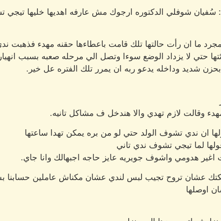
: سُفيان شوفلي الدكتوره ارجوك مش عارفه اهديها خليها تيجي ت
مجرد ما ان رأت حالتها تلك قامت باعطاءها حقنه مهدء فذهبت ند
ئتها حتي لا يزداد الوضع سوءا وتصل الي مرحله صعبه بسبب انهيار
زن شديد وداخله يدعو ربه ان يمرر تلك الفتره عل خير.
هدء وقالت لازم تهدي والا هندخل ف مشاكل تانيه.
ها ان ندي تشوف الولد حتي لو من بره يمكن تهدا ساعتها
لها لما تيجي تشوف ندي تاني
ت اغير هدومي واشوف جويريه عايز حاجه اجبهالك وانا جاي.
ك عشان تروح تجيب لبس لندي عشان مكناش عاملين حسابنا ب
ان اوصلها