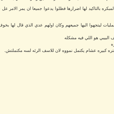
لمبكره بالتاكيد لها اضرارها فظلوا يدعوا جميعا ان يمر الامر ع
ليات ليتجهوا اليها جميعهم وكان اولهم عدي الذي قال لها بخوف 
 البيبي هو اللي فيه مشكله
ه
فتره كبيره عشام يكتمل نمووه لان للاسف الرئه لسه مكتملتش.