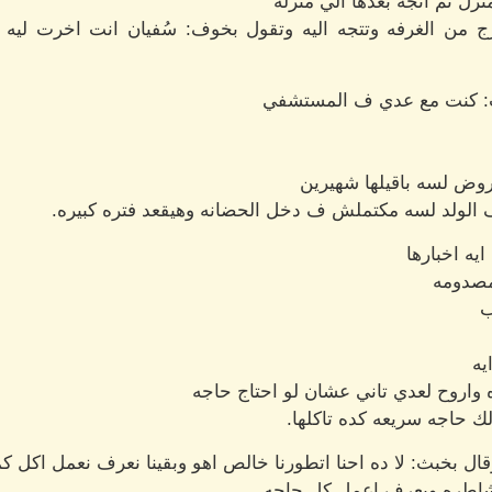
نزل ثم اتجه بعدها الي منزله
ج من الغرفه وتتجه اليه وتقول بخوف: سُفيان انت اخرت لي
ب: كنت مع عدي ف المستشفي
روض لسه باقيلها شهيرين
ف الولد لسه مكتملش ف دخل الحضانه وهيقعد فتره كبيره.
يه اخبارها
مصدومه
ب
يه
واروح لعدي تاني عشان لو احتاج حاجه
 حاجه سريعه كده تاكلها.
قال بخبث: لا ده احنا اتطورنا خالص اهو وبقينا نعرف نعمل اكل ك
لا شاطره وبعرف اعمل كل حاجه