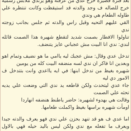
بعد فتره قصيره خرج عدي من غرفته وهو يرتدي ملابس رسميه
خرج للصاله ف وجد والدته قد استيقظت وكانت تنتظره علي
طاوله الطعام هي وندي
القي عليهم التحيه وقبل راس والدته ثم جلس بجانب زوجته
ندي
تناولوا الافطار بصمت شديد لتقطع شهيرة هذا الصمت قائله
لندي: ندي انا البيت مش عجباني عايز يتنضف.
تدخل عدي وقال: مش عجبك ليه ياامي ما هو نضيف وتمام اهو
وبعدين انا فاكر ان ندي لسه منضفه البيت كله من يومين
شهيره بغيظ من تدخل ابنها: في ايه يااعدي وانت بتتدخل ف
الامور دي ليه
جاء عدي ليتحدث ولكن قاطعه يد ندي التي وضعت علي يديه
تحثه علي الصمت
وقالت هي بهدوء لشهيره: حاضر ياطنط هنضفه انهاردا
اومأت شهيره براسها بغيظ واكملت طعامها.
اما عدي ف هو قد تنهد بحزن علي ندي فهو يعرف والدته جيدا
ويعرف ما تفعله مع ندي ولكن ليس باليد حيله فهي بالاول