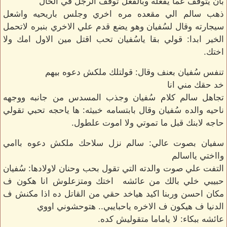
بان يتوقف عما يفعله وبالفعل توقف الرجل في الحال
ذهب سالم الي مقعده مره اخري وجلس باريحيه واشعل
سيجارته وقال لسُفيان وهو يضع قدم علي الاخري بنبره لاتحمل
الخير ابدا: قولي بقا ياسُفيان تحب اقتل مين الاول امك ولا
اختك.
تنفس سُفيان بعنف وقال: قولتلك ملكش دعوه بيهم
خد حقك مني انا
تجاهل سالم كلام سُفيان وجذب المسدس من جانبه ووجهه
ناحيه والده سُفيان وقال بابتسامه خبيثه: ها ياحجه تحبي تقولي
حاجه لابنك قبل ما تموتي ولا اموت علطول.
سفيان بصوت عالي: سالم نزل سلاحك ملكش دعوه باامي
وااختي يااسالم
التفت علي صوت والدته التي تقول بحب وحنان لاولادها: سُفيان
حبيبي خلي بالك من عائشه اختك ومتزعلوش انا هكون ف
مكان احسن وربنا اكيد هياخد حقي من القاتل ده اذا مكنش ف
الدنيا ف هيكون ف الاخره ياحبايبي.. هتوحشوني اووي
عائشه ببكاء: لا ياماما متقوليش كده.