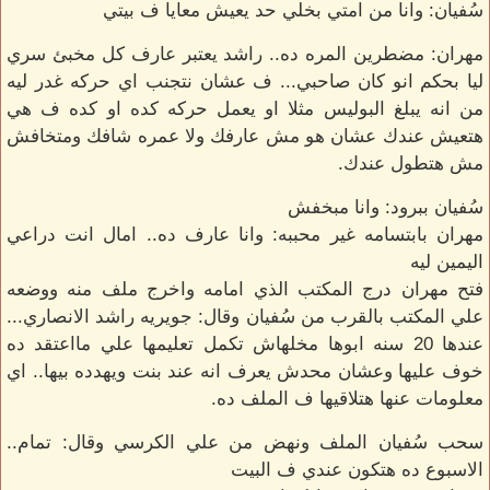
سُفيان: وانا من امتي بخلي حد يعيش معايا ف بيتي
مهران: مضطرين المره ده.. راشد يعتبر عارف كل مخبئ سري
ليا بحكم انو كان صاحبي... ف عشان نتجنب اي حركه غدر ليه
من انه يبلغ البوليس مثلا او يعمل حركه كده او كده ف هي
هتعيش عندك عشان هو مش عارفك ولا عمره شافك ومتخافش
مش هتطول عندك.
سُفيان ببرود: وانا مبخفش
مهران بابتسامه غير محببه: وانا عارف ده.. امال انت دراعي
اليمين ليه
فتح مهران درج المكتب الذي امامه واخرج ملف منه ووضعه
علي المكتب بالقرب من سُفيان وقال: جويريه راشد الانصاري...
عندها 20 سنه ابوها مخلهاش تكمل تعليمها علي مااعتقد ده
خوف عليها وعشان محدش يعرف انه عند بنت ويهدده بيها.. اي
معلومات عنها هتلاقيها ف الملف ده.
سحب سُفيان الملف ونهض من علي الكرسي وقال: تمام..
الاسبوع ده هتكون عندي ف البيت