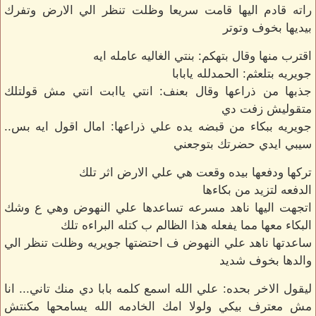
راته قادم اليها قامت سريعا وظلت تنظر الي الارض وتفرك
بيديها بخوف وتوتر
اقترب منها وقال بتهكم: بنتي الغاليه عامله ايه
جويريه بتلعثم: الحمدلله يابابا
جذبها من ذراعها وقال بعنف: انتي ياابت انتي مش قولتلك
متقوليش زفت دي
جويريه ببكاء من قبضه يده علي ذراعها: امال اقول ايه بس..
سيبي ايدي حضرتك بتوجعني
تركها ودفعها بيده وقعت هي علي الارض اثر تلك
الدفعه لتزيد من بكاءها
اتجهت اليها ناهد مسرعه تساعدها علي النهوض وهي ع وشك
البكاء معها مما يفعله هذا الظالم ب كتله البراءه تلك
ساعدتها ناهد علي النهوض ف احتضتها جويريه وظلت تنظر الي
والدها بخوف شديد
ليقول الاخر بحده: علي الله اسمع كلمه بابا دي منك تاني... انا
مش معترف بيكي ولولا امك الخادمه الله يسامحها مكنتش