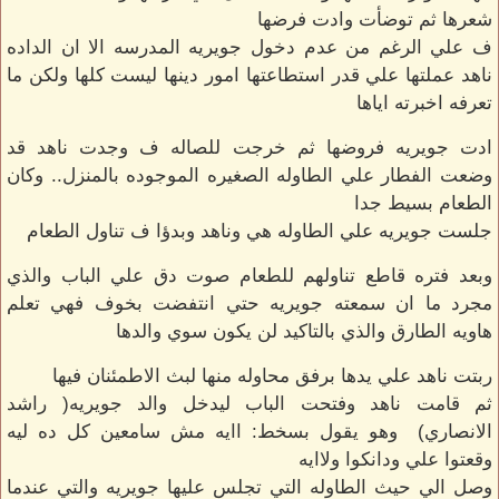
شعرها ثم توضأت وادت فرضها
ف علي الرغم من عدم دخول جويريه المدرسه الا ان الداده
ناهد عملتها علي قدر استطاعتها امور دينها ليست كلها ولكن ما
تعرفه اخبرته اياها
ادت جويريه فروضها ثم خرجت للصاله ف وجدت ناهد قد
وضعت الفطار علي الطاوله الصغيره الموجوده بالمنزل.. وكان
الطعام بسيط جدا
جلست جويريه علي الطاوله هي وناهد وبدؤا ف تناول الطعام
وبعد فتره قاطع تناولهم للطعام صوت دق علي الباب والذي
مجرد ما ان سمعته جويريه حتي انتفضت بخوف فهي تعلم
هاويه الطارق والذي بالتاكيد لن يكون سوي والدها
ربتت ناهد علي يدها برفق محاوله منها لبث الاطمئنان فيها
ثم قامت ناهد وفتحت الباب ليدخل والد جويريه( راشد
الانصاري) وهو يقول بسخط: اايه مش سامعين كل ده ليه
وقعتوا علي ودانكوا ولاايه
وصل الي حيث الطاوله التي تجلس عليها جويريه والتي عندما