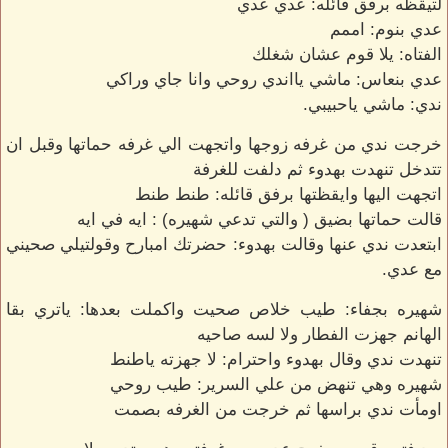
لتيقظه برفق قائله: عدي عدي
عدي بنوم: اممم
الفتاه: يلا قوم عشان شغلك
عدي بنعاس: ماشي يااندي روحي وانا جاي وراكي
ندي: ماشي ياحبيبي.
خرجت ندي من غرفه زوجها واتجهت الي غرفه حماتها وقبل ان
تتدخل تنهدت بهدوء ثم دلفت للغرفة
اتجهت اليها وايقظتها برفق قائله: طنط طنط
قالت حماتها بضيق ( والتي تدعي شهيره) : ايه في ايه
ابتعدت ندي عنها وقالت بهدوء: حضرتك امبارح وقولتيلي صحيني
مع عدي.
شهيره بجفاء: طيب خلاص صحيت واكملت بعدها: ياتري بقا
الهانم جهزت الفطار ولا لسه صاحيه
تنهدت ندي وقال بهدوء واحترام: لا جهزته ياطنط
شهيره وهي تنهض من علي السرير: طيب روحي
اومأت ندي براسها ثم خرجت من الغرفه بصمت