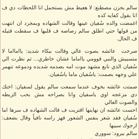
سالم بحزن مصطنع: لا هعيط مش بستحمل انا اللحظات دي ف
انا بقول كفايه كده
اغمضت والده سُفيان عينها وقالت الشهاده وبمجرد ان انتهت
من قولها حتي اطلق سالم رصاصه ف قلبها ف سقطت قتيله
ف الحال.
صرخت عائشه بصوت عالي وقالت ببكاء شديد: ياامااما لا
متسبيش والنبي قوومي يااماما عشان خاطري... ثم نظرت الي
سُفيان الذي تابع مشهد موت امه بصدمه شديده ودموعه تنهمر
علي وجهه بصمت: ياسُفيان ماما ياسُفيان.
صمتت عائشه بخوف عندما سمعت سالم يقول لسفيان: اختك
دي مزعجه اوي ياسفيان وانا بصراحه مش بحب الزيطه
والصوت العالي
احست عائشه ان نهايتها اقتريت ف قالت الشهاده ف سرها اما
سُفيان فقد شعر بنفس الشعور فهز راسه نافياً وقال بضعف:
ارجوك سيبها
سالم ببرود: سووري