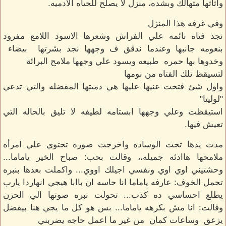
واثاثها متهالك وبشده، منزل لا يصلح للحياه الادميه.
وفي غرفه هذا المنزل
نجد فتاه نائمه علي الفراش وشعرها الاسود اللامع مفرود
بنعومه جانبها وعندما ندقق ف وجهها نجد بشرتها بيضاء
وخدوها بها حمره طبيعه ويسود علي وجهها ملامح البرائة
لتسيقظ تلك الفتاه من نومها
واول شئ فتحت عنيها عليها هي دميتها المفضله والتي تدعي
"لوليتا"
استيقظت وعلي وجهها ابستامه لطيفه لا تليق بالحاله التي
تعيش فيها.
مدت يدها تحت الوساده واخرجت صوره تحتوي علي امرأه
ملامحها هاادئه جميله،، وقالت بحب: صباح الخير ياماما...
وحشتيني اوي اوي ونفسي اجيلك اووي... واكملت بعدها بنبره
تحمل الخوف: عارفه ياماما انا حاسه ان باابا هيجي انهاردا يارب
يطلع احساسي ده كذب... تحولت نبره صوتها الي الحزن
وقالت: انا مش بكرهه ياماما... بس هو كل ما يجي هنا بيفضل
يزعق وساعات كمان من غير ما اعمل حاجه يضربني