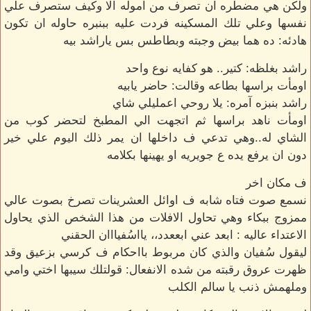
ولكن هي مضطره ان تصرف من اموله الا وكيف ستصرف علي
نفسها وعلي تلك المسكينه فردت عليه ببنبره حاوله ان تكون
هادئه: ده هما بيض وجبته وبطاطس بس ياراشد بيه
راشد بغلظه: كتير.. هو كفايه نوع واحد
اومأت براسها بطاعه وقالت: حاضر يابيه
راشد بنبزه آمره: يلا روحي اعمليلي شاي
اومأت ناهد براسها ثم اتجهت الي المطبخ لتحضر كوب من
الشاي له..وهي تدعي ف داخلها ان يمر ذلك اليوم علي خير
دون ان يرفع يده ع جويريه او يهينها بكلامه
ف مكان اخر
نسمع صوت فتاه شابه ف اوائل العشرينات تصرخ بصوت عالي
ممزوج ببكاء وهي تحاول الافلات من هذا الشخص الذي يحاول
الاعتداء عاليه : ابعد عني ابععدد،، يااسُفيااان الحقني
ليقول سُفيان والذي كان مربوط بااحكام ف كرسي بزعيق وقد
ظهرت عروق رقبته من شده الانفعال: قولتلك سيبها اختي وامي
وملهمش ذنب يا سالم الكلب