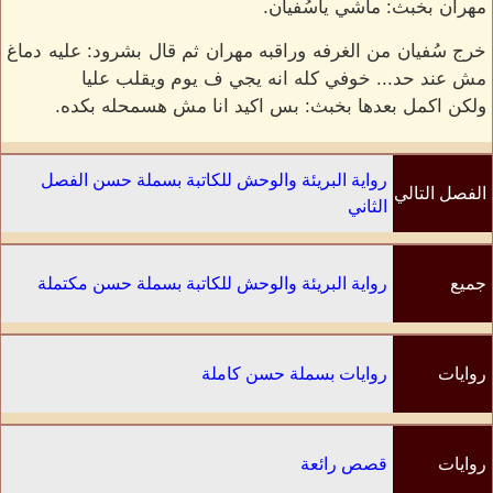
مهران بخبث: ماشي ياسُفيان.
خرج سُفيان من الغرفه وراقبه مهران ثم قال بشرود: عليه دماغ
مش عند حد... خوفي كله انه يجي ف يوم ويقلب عليا
ولكن اكمل بعدها بخبث: بس اكيد انا مش هسمحله بكده.
رواية البريئة والوحش للكاتبة بسملة حسن الفصل
الفصل التالي
الثاني
جميع
رواية البريئة والوحش للكاتبة بسملة حسن مكتملة
الفصول
روايات
روايات بسملة حسن كاملة
الكاتب
روايات
قصص رائعة