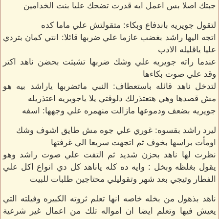
جبتك اصلا بس اعمل ايه قدرت تضحك عليا بنت الخدامين
لتقول جويريه باندفاع وبكاء: متقولتش علي ماما كده
اتجه اليها راشد بغضب عازما علي ضربها قائلا: انتي كمان بتردي
عليا ياقليله الادب
عندما راته جويريه علي وشك ضربها تشبثت بحضن ناهد اكتر
وقد علي صوت بكاءها
لتدخل ناهد قائله باستعطاف: النبي ماتضربها ياراشد بيه هو
مش قصدها وهي هتعتذرلك دلوقتي يلا ياجويريه اعتذريله
جويريه بضعف ودموعها مازالت منهمره علي وجهها: اسفه
ليرد راشد بقسوه: غوري علي جوه مش طايق اشوف وشك
اومأت براسها بخوف ثم اتجهت سريعا الي غرفتها
نظرت لها ناهد بحزن شديد ثم التفت علي صوت راشد وهو
يقول بغلظه وبخل : وايه ده كله ياناهد كل دي انواع اكل علي
الفطار وتيجي بعد شهر وتقوليلي محتاجين طلبات للبيت
ناهد بذهول من بخله خاصه انها تعلم ثروته الكبيره وفيلته التي
يعيش فيها وتعلم ايضا ان امواله تلك من اعمال غير شرعية