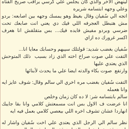
لينهض الاخر والذي كان يجلس علي كرسي يراقب صريخ الفتاه
وعلي وجهه ابتسامه شريره
اتجه الي سُفيان وقال بغيظ وهو يمسك وجهه بين اصابعه: بردو
مش هتبطل العجرفه اللي فيك دي يعني انت صابعك تحت
ضرسي وبردو مفيش فايده فيك... بس متقلقش انا هعرف
اكسر غرورك ده ازاي
سُفيان بغضب شديد: قولتلك سيبهم وحسابك معايا انا...
التفت علي صوت صراخ اخته الذي زاد بسبب ذلك المتوحش
الذي يعتدي عليها
وارتفع صوت بكاء والدته ايضا علي ما يحدث لأبنائها
التفت سُفيان بغضب مره اخري الي سالم وقال: شوف عايز ايه
وانا هعمله
سالم بابتسامه شر: لا ده كان زمان وخلص
انا عرضت ف الاول بس انت مسمعتش كلامي وانا بقا جايبك
انهاردا عشان تشوف اخره اللي بيعصي كلامي بعمل فيه ايه
نظر سالم الي الرجل الذي يعتدي علي اخت سُفيان واشار له