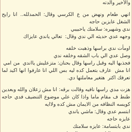
والأخير والدته
انهي طعام ونهض من ع الكرسي وقال: الحمدلله.. انا رايح
الشغل عايزين حاجه
ندي وشهيره: سلامتك ياحبيبي
وجهه عدي حديثه الي ندي وقال: تعالي ياندي عايزاك
اومأت ندي براسها وذهبت خلفه
وصل عدي الي باب الشقه وخلفه ندي
فجذبها اليه وقبل راسها وقال بحنان: متزعليش يااندي من امي
انا مش عارف بتعمل كده ليه بس اللي انا عارفوا انها اكيد لما
تعرفك اكتر هتغير معاملتها دي.
هزت مدي راسها نافيه وقالت برقه: انا مش زعلان والله وبعدين
طنط ف مقام ماما واذا كان علي موضوع التنضيف فدي حاجه
كويسه النظافه من الايمان مش كده ولاايه
ابتسم عدي وقال: ماشي ياندي
عايزه حاجه
ندي بابتسامة: عايزه سلامتك