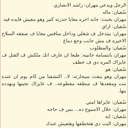
الرجل ويدعي مهران: راشد الانصاري
سُفيان: ماله
مهران بخبث: جابه اخره معايا حذرته كتير وهو مفيش فايده فيه
سُفيان: ازاي
مهران: بيتدخل ف شغلي وداخل منافس معايا ف صفقه السلاح
الاخيره ف مش حابب وجع دماغ
سُفيان: والمطلوب
مهران بابتسامة جانبيه: طبعا ان عارف انك ملكش ف القتل ف
عايزاك المره دي ف خطف
سُفيان: هو
مهران وهو ينفث سيجارته: لا.. اكتشفنا من كام يوم ان عنده
بنت ومقعدها ف منطقه مقطوعه.. ف عايزاك تجيبها ونهدده
بيها.
سُفيان: عايزاها امتي
مهران: خلال الاسبوع ده... بس ف حاجه
سُفيان: ايه
مهران: البت دي هتخطفها وهتعيش عندك