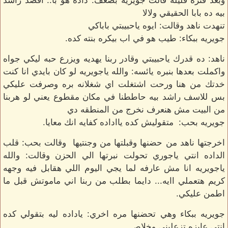
وبعد فتره قليله قالت جويريه بضعف: داده هو با.. اقصد راشد
بيه ده بابا الحقيقي ولالا
تنهدت ناهد وقالت: ايوه ياحبيبتي باباكي
جويريه ببكاء: طيب هو في اب بيكره بنته كده.
ناهد: ده قدرك ياحبيبتي وقادر ربنا يهديه ويزرع حبه ليكي جواه
واكملت بعدها بنبره يائسه: والله ياجويريه لو كان بايدي انا كنت
خدتك من هنا ورحت اشتغلت اي شغلانه بره وصرفت عليكي
بس للاسف راشد بيه حاططنا في مكان مقطوع يعني لو هربنا
من البيت مش هنعرف نخرج من المنطقه دي
جويريه بحب: متقوليش كده يااداده كفايه انك معايا.
اخرجتها ناهد من حضنها وقبلتها من وجنتيها وقالت بحب: قلب
الداده انتي ياجوري تحولت نبرتها الي الحزن وقالت: والله
ياجويريه انا مش عارفه لما يجي اليوم اللي هقابل فيه وجهه
كريم هتعملي اايه... دايما بطلب من ربنا اني ماموتش قبل ما
اطمن عليكي.
جويريه ببكاء وهي تحضنها مره اخري: ياداده ليه بتقولي كده
انتي عايزه تزعليني وخلاص