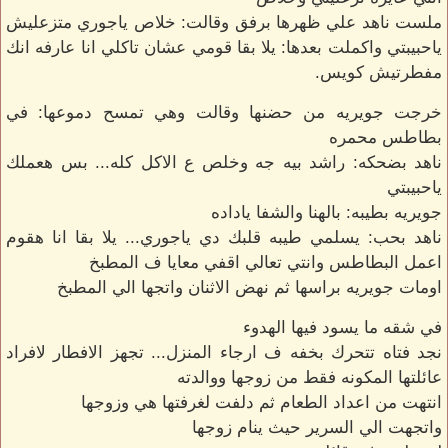
ملست ناهد علي ظهرها برفق وقالت: خلاص ياجوري متزعليش
ياحبيبتي واكملت بعدها: يلا بقا قومي عشان تاكلي انا عارفه انك
مفطرتيش كويس.
خرجت جويريه من حضنها وقالت وهي تمسح دموعها: في
بطاطس محمره
ناهد بضحكه: راشد بيه جه وخلص ع الاكل كله... بس هعملك
ياحبيبتي
جويريه بطيبه: بالهنا والشفا ياداده
ناهد بحب: يسلمي طيبه قلبك دي ياجوري... يلا بقا انا هقوم
اعمل البطاطس وانتي تعالي اقفي معايا ف المطبخ
اومات جويريه براسها ثم نهض الاثنان واتجها الي المطبخ
في شقه ما يسود فيها الهدوء
نجد فتاه تتحرك بخفه ف ارجاء المنزل... تجهز الافطار لافراد
عائلتها المكونه فقط من زوجها ووالدته
انتهت من اعداد الطعام ثم دلفت لغرفتها هي وزوجها
واتجهت الي السرير حيث ينام زوجها