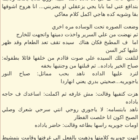
بتدافع عني لما بابا يجي يزعقلي او يضربني... انا هروح اشوفها
بقا وشويه كده هاجي اكمل كلام معاكي
وضعت الصوره تحت الوساده مره اخري
ثم نهضت من علي السرير واخذت دميتها واتجهت للخارج
اما ف المطبخ فكان هناك سيده تقف تعد الطعام وقد ظهر
عليها كبر السن
لتلفت تلك السيده علي صوت قاادم من خلفها قائلا بطفوله:
صباح الخير ياداده.. ثم قبلتها من وجنتيها بخفه
لترد عليها الداده ناهد بحب مماثل: صباح النور
ياجويريه...صحيتي بدري يعني انهاردا
هزت كتفيها وقالت: مش عارفه ثم اكملت: اساعدك ف حاجه
ياداده
ناهد بابتسامه: لا ياجوري روحي انتي سرحي شعرك وصلي
الصبح اكون انا خلصت الفطار
اومات جويريه راسها بطاعه وقالت: حاضر ياداده
انهت جويريه كلامتها وذهبت بالفعل الي غرفتها وقامت بتمشيط