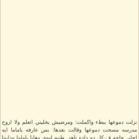
نزلت دموعها ببطء واكملت: ومرضيش يخليني اتعلم ولا اروح
مدرسه مسحت دموعها وقالت بعدها: بس عارفه ياماما ايه
احلي حاجه ف كل ده داده ناهد طيبه اووي معايا ياماما ودايما