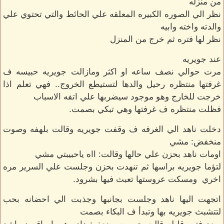
من منزله
نظر الي الصوره الكبيره المعلقه علي الحائط والتي تحتوي علي
والدته واخته وابيه
نظر لها فتره ثم خرج من المنزل
عند جويريه
مرت حوالي نصف ساعه او اكثر ومازالت جويريه حبيسه ف
غرفتها منتظره رحيل والدها لتستيطع الخروج.. فهي تعلم اذا
خرجت للخارج وهو موجود سيضربها علي اتفه الاسباب
فظلت منتظره ف غرفتها وهي تبكي بصمت.
دخلت ناهد الي الغرفه ف وقفت جويريه وقالت بلهفه وصوت
منخفض: مشي
اومات ناهد بحزن علي حالها وقالت: ااه ياحبيبتي مشي
لتؤما جويريه براسها ثم تنهدت بحزن وجلست علي السرير مره
اخري ومسكت عروستها تعبث فيها بشرود.
اتجهت اليها ناهد وجلست بجانبها وجذبت الي احضانه بحب
لتتشبث جويريه بها وتبدأ ف البكاء بصمت