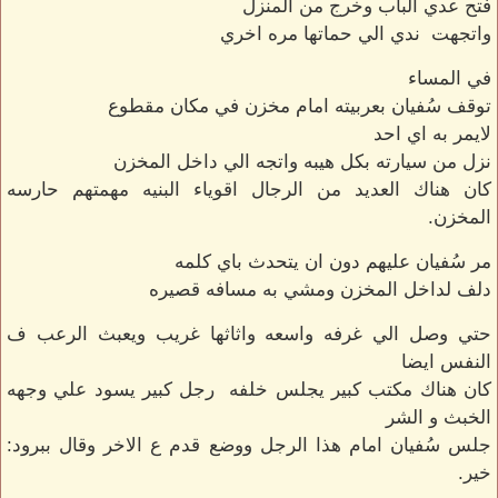
فتح عدي الباب وخرج من المنزل
واتجهت ندي الي حماتها مره اخري
في المساء
توقف سُفيان بعربيته امام مخزن في مكان مقطوع
لايمر به اي احد
نزل من سيارته بكل هيبه واتجه الي داخل المخزن
كان هناك العديد من الرجال اقوياء البنيه مهمتهم حارسه
المخزن.
مر سُفيان عليهم دون ان يتحدث باي كلمه
دلف لداخل المخزن ومشي به مسافه قصيره
حتي وصل الي غرفه واسعه واثاثها غريب ويعبث الرعب ف
النفس ايضا
كان هناك مكتب كبير يجلس خلفه رجل كبير يسود علي وجهه
الخبث و الشر
جلس سُفيان امام هذا الرجل ووضع قدم ع الاخر وقال ببرود:
خير.