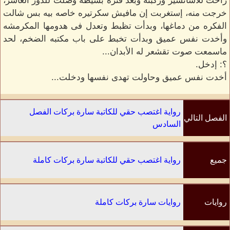
راحت للأسانسير وركبته وبعد فتره بسيطه وصلت للدور العاشر،
خرجت منه، إستغربت إن مافيش سكرتيره خاصه بيه بس شالت
الفكره من دماغها، وبدأت تظبط وتعدل فى هدومها المكرمشه
وأخدت نفس عميق وبدأت تخبط على باب مكتبه الضخم، لحد
ماسمعت صوت تقشعر له الأبدان...
؟: إدخل.
أخدت نفس عميق وحاولت تهدى نفسها ودخلت...
رواية اغتصب حقي للكاتبة سارة بركات الفصل
الفصل التالي
السادس
جميع
رواية اغتصب حقي للكاتبة سارة بركات كاملة
الفصول
روايات
روايات سارة بركات كاملة