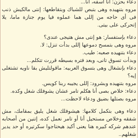
دعاء بحزن: أنا آسفه، أنا...
مروه بتنهيده وهى بتبص للشباك وبتقاطعها: إنتى مالكيش ذنب
فى أى حاجه من إللى هما عملوه فيا يوم جنازة ماما، يلا
إتحركى على بيتى.
دعاء بإستفسار: هو إنتى مش هتيجى عندى؟
مروه وهى بتمسح دموعها إللى بدأت تنزل: لا.
دعاء بتنهيده صعبه: طيب.
وبدأت تسوق تانى، وبعد فتره بسيطه قررت تتكلم...
دعاء بإنشغال وهى بتسوق العربيه: ماقولتليش بقا ناويه تشتغلى
إيه؟
مروه بتنهيده وبشرود: إللى يجيبه ربنا كويس.
دعاء: خلاص بصى أنا هكلم تامر عشان يشوفلك شغل وكده.
مروه بصتلها بضيق ودعاء لاحظت...
دعاء وهى بتكمل كلامها: هيشوفلك شغل يليق بمقامك، مش
شفقه وخلاص مستحيل أنا أو تامر نعمل كده، إتنين من أصحابه
عندهم شركه كبيره هنا يعنى أكيد هيحتاجوا سكرتيره أو حد يدير
شغلهم..