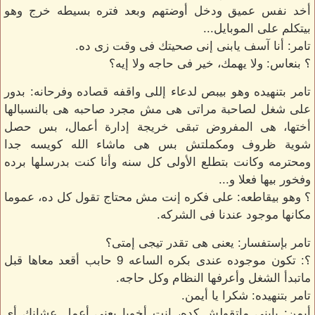
أخد نفس عميق ودخل أوضتهم وبعد فتره بسيطه خرج وهو
بيتكلم على الموبايل...
تامر: أنا آسف يابنى إنى صحيتك فى وقت زى ده.
؟ بنعاس: ولا يهمك، خير فى حاجه ولا إيه؟
تامر بتنهيده وهو بيبص لدعاء إللى واقفه قصاده وفرحانه: بدور
على شغل لصاحبة مراتى هى مش مجرد صاحبه هى بالنسبالها
أختها، هى المفروض تبقى خريجة إدارة أعمال، بس حصل
شوية ظروف ومكملتش بس هى ماشاء الله كويسه جدا
ومحترمه وكانت بتطلع الأولى كل سنه وأنا كنت بدرسلها برده
وفخور بيها فعلا و...
؟ وهو بيقاطعه: على فكره إنت مش محتاج تقول كل ده، عموما
مكانها موجود عندنا فى الشركه.
تامر بإستفسار: يعنى هى تقدر تيجى إمتى؟
؟: تكون موجوده عندى بكره الساعه 9 حابب أقعد معاها قبل
ماتبدأ الشغل وأعرفها النظام وكل حاجه.
تامر بتنهيده: شكرا يا أيمن.
أيمن: يابنى ماتقولش كده، إنت أخويا يعنى أعمل عشانك أى