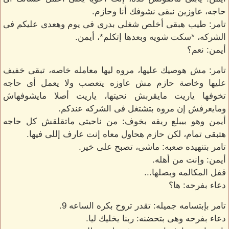
حاجه، عاوزين نبقى نشوفك أنا وحازم.
تامر: طيب هبقى أخلص شغلى بدرى فى يوم وهعدى عليكم فى
الشركه، *سكت شويه وبعدها إتكلم*، أيمن.
أيمن: نعم؟
تامر: مش هوصيك عليها، مروه ليها معامله خاصه، تبقى خفيف
عليها وخاصة حازم مش عاوزه يتعصب ولا يعمل أى حاجه
تخوفها ياريت مايقربش نحيتها، ياريت أصلا مايشوفهاش
ومايعرفش إن مروه بتشتغل فى الشركه عندكم.
أيمن وهو بيبلع ريقه بخوف: من ناحيتى ماتقلقش كل حاجه
هتبقى تمام، لكن حازم هحاول معاه إنت عارف إللى فيها.
تامر بتنهيده صعبه: ماشى، تصبح على خير.
أيمن: وإنت من أهله.
قفل المكالمه وبصلها...
دعاء بفرحه: ها؟
تامر بإبتسامه جميله: تقدر تروح بكره الساعه 9.
دعاء بفرحه وهى بتحضنه: ربنا يخليك ليا.