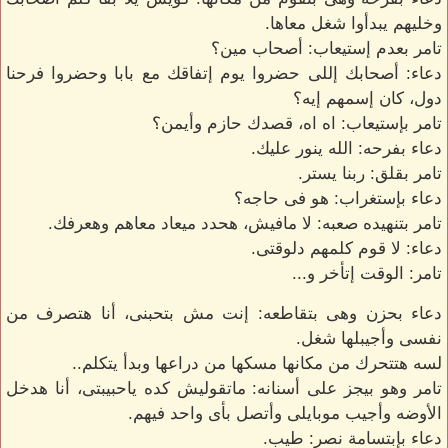
وخليهم يبدأوا شغل معاها.
تامر بعدم إستيعاب: أصحاب مين؟
دعاء: أصحابك إللى حضروا يوم إتفاقك مع بابا وحضروا فرحنا
دول، كان إسمهم إيه؟
تامر بإستيعاب: اه اه، قصدك حازم وأيمن؟
دعاء بفرحه: الله ينور عليك.
تامر بقلق: ربنا يستر.
دعاء بإستغراب: هو فى حاجه؟
تامر بتنهيده صعبه: لا مافيش، هحدد ميعاد معاهم وهعرفك.
دعاء: لا قوم كلمهم دلوقتى.
تامر: الوقت إتأخر و...
دعاء بحزن وهى بتقاطعه: إنت مش بتحبنى، أنا هتصرف من
نفسى وأجيبلها شغل.
لسه هتتحرك من مكانها مسكها من دراعها وبدأ يتكلم..
تامر وهو بيجز على أسنانه: ماتقوليش كده ياحبيبتى، أنا هدخل
الأوضه وأجيب موبايلى وأتصل بأى واحد فيهم.
دعاء بإبتسامة نصر: طيب.