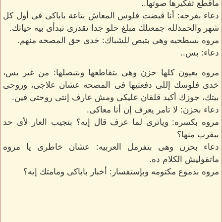
ماقطع تفكيرها صوتها..
دعاء بفرحه: أنا قبضت فلوس المعاش بتاعة باباكى فى أول كل
شهر والحمدلله جمعتلك مبلغ حلو جدا تقدرى تبدأى بيه حياتك.
مروه بسطحيه وهى بتبص للشباك: خدى حق المصحه منهم.
دعاء: بس..
مروه بعيون كلها حزن وهى بتقاطعها وبتبصلها: من غير بس،
خدى فلوسك إللى دفعتيها فى المصحه عشان علاجى، وروحى
بيتك، جوزك أكيد قلقان عليكى ومش عارف إنتى روحتى فين.
دعاء بحزن: لا تامر يعرف إن أنا معاكى.
مروه بكسره: وياترى لما عرف قال إيه؟ بتجيب العار لأى حد
بيقرب منها؟
دعاء بحزن وهى بتفرمل العربيه: عشان خاطرى يا مروه
ماتقوليش الكلام ده.
مروه بدموع مكتومه وبإستفسار: أخبار باباكى ومامتك إيه؟