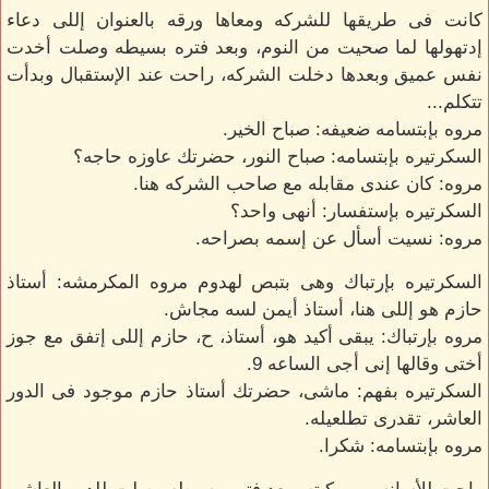
كانت فى طريقها للشركه ومعاها ورقه بالعنوان إللى دعاء
إدتهولها لما صحيت من النوم، وبعد فتره بسيطه وصلت أخدت
نفس عميق وبعدها دخلت الشركه، راحت عند الإستقبال وبدأت
تتكلم...
مروه بإبتسامه ضعيفه: صباح الخير.
السكرتيره بإبتسامه: صباح النور، حضرتك عاوزه حاجه؟
مروه: كان عندى مقابله مع صاحب الشركه هنا.
السكرتيره بإستفسار: أنهى واحد؟
مروه: نسيت أسأل عن إسمه بصراحه.
السكرتيره بإرتباك وهى بتبص لهدوم مروه المكرمشه: أستاذ
حازم هو إللى هنا، أستاذ أيمن لسه مجاش.
مروه بإرتباك: يبقى أكيد هو، أستاذ، ح، حازم إللى إتفق مع جوز
أختى وقالها إنى أجى الساعه 9.
السكرتيره بفهم: ماشى، حضرتك أستاذ حازم موجود فى الدور
العاشر، تقدرى تطلعيله.
مروه بإبتسامه: شكرا.