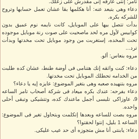
تامر: إنتى عارفه إنى مقدرش على زعلك.
دعاء وهى بتبعد عنه: أنا هكلمها بقا عشان تعمل حسابها وتروح
للشركه بكره.
بدأت تتصل بيها على الموبايل، كانت نايمه نوم عميق بدون
كوابيس لأول مره لحد ماصحيت على صوت رنة موبايل موجوده
تحت المخده، إستغربت من وجود موبايل تحت مخدتها وبدأت
ترد...
مروه بنعاس: ألو.
دعاء: كنت واثقه إنك هتنامى فى أوضة طنط، عشان كده طلبت
من الخدامه تحطلك الموبايل تحت مخدتها.
مروه بتنهيده صعبه وهى بتغير الموضوع: عايزه إيه يا دعاء؟
دعاء بفرحه: عندك بكره ميعاد فى شركة أصحاب تامر الساعه
9، عاوزاكى تلبسى أجمل ماعندك كده، وتتشيكى وتبقى أحلى
واحده.
مروه بصت للساعه وبعدها إتكلمت وبتحاول تغير فى الموضوع:
الساعه 1 بليل، إنتوا لحقتوا؟
دعاء: يابنتى أنا مش متجوزه أى حد عيب عليكى.