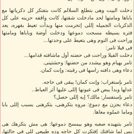
دخلت البيت وهى بتطلع السلالم كانت بتفتكر كل ذكرياتها مع
باباها ومامتها لحد مادخلت شقتها، كانت واقفه حزينه على كل
الذكريات الجميله إللى إتحرمت منها وبدأت تعيط بقهره، بعد
فتره بسيطه مسحت دموعها ودخلت أوضة وباباها ومامتها
وراحت فى النوم وهى بتعيط على وحدتها...
فى فيلا تامر:
دخلت الفيلا وراحت فى حضنه أول ماشافته قدامها...
تامر بهيام وهو بيشدد من حضنها: وحشتينى.
دعاء وهى دافنه راسها فى رقبته: وإنت كمان.
تامر بإستغراب: وإنت كمان! يبقى فى حاجه.
عدلها وبدأ يبص فى عيونها إللى عليها أثر العياط..
تامر بإستفسار: مالك؟ إيه إللى حصل؟
دعاء بحزن مع دموع: مروه بتكرهنى، بتكرهنى بسبب إللى بابا
وماما عملوه معاها.
تامر بتنهيده صعبه وهو بيمسح دموعها: هى مش بتكرهك هى
بس لما شافتك إفتكرت كل حاجه وده طبيعى للى فى حالتها،