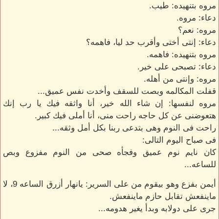
مروه بتنهيده: طيب.
دعاء: مروه.
مروه: نعم؟
دعاء: إنتى أختى وأقرب حد ليا، فاهمه؟
مروه بتنهيده: فاهمه.
دعاء: تصبحى على خير.
مروه: وإنتى من أهله.
قفلت المكالمه وبصت للسقف وأخدت نفس عميق...
مروه لنفسها: إن شاء الله خير، أنا واثقه فيك يا رب إنك
هتعوضنى عن كل حاجه راحت منى، أنا أملى فيك كبير.
راحت فى النوم وهى بتدعى ربنا بكل أمل وثقه...
فى صباح اليوم التالى:
كان نايم نوم عميق وفجأه صحى من النوم مفزوع وبص
للساعه...
أيمن بفزع وهو بيقوم من على السرير: يانهار أزرق الساعه 9، لا
ماينفعش تقابل حازم ماينفعش.
جرى على دولابه وبدأ يغير هدومه...