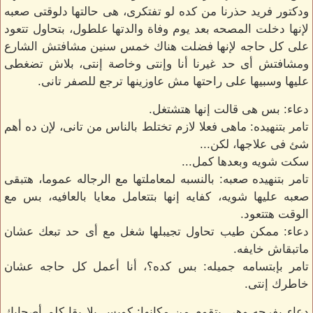
ودكتور فريد حذرنا من كده لو تفتكرى، هى حالتها دلوقتى صعبه
لإنها دخلت المصحه بعد يوم وفاة والدتها علطول، بتحاول تتعود
على كل حاجه لإنها فضلت هناك خمس سنين مشافتش الشارع
ومشافتش أى حد غيرنا أنا وإنتى وخاصة إنتى، بلاش تضغطى
عليها وسبيها على راحتها مش عاوزينها ترجع للصفر تانى.
دعاء: بس هى قالت إنها هتشتغل.
تامر بتنهيده: ماهى فعلا لازم تختلط بالناس من تانى، لإن ده أهم
شئ فى علاجها، لكن...
سكت شويه وبعدها كمل...
تامر بتنهيده صعبه: بالنسبه لمعاملتها مع الرجاله عموما، هتبقى
صعبه عليها شويه، كفايه إنها بتتعامل معايا بالعافيه، بس مع
الوقت هتتعود.
دعاء: ممكن طيب تحاول تجيبلها شغل مع أى حد تبعك عشان
ماتبقاش خايفه.
تامر بإبتسامه جميله: بس كده؟، أنا أعمل كل حاجه عشان
خاطرك إنتى.
دعاء بفرحه وهى بتقوم من مكانها: كويس يلا بقا كلم أصحابك