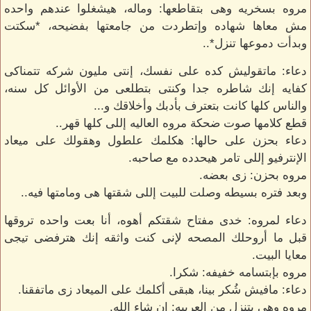
مروه بسخريه وهى بتقاطعها: وماله، هيشغلوا عندهم واحده
مش معاها شهاده وإتطردت من جامعتها بفضيحه، *سكتت
وبدأت دموعها تنزل*..
دعاء: ماتقوليش كده على نفسك، إنتى مليون شركه تتمناكى
كفايه إنك شاطره جدا وكنتى بتطلعى من الأوائل كل سنه،
والناس كلها كانت بتعترف بأدبك وأخلاقك و...
قطع كلامها صوت ضحكة مروه العاليه إللى كلها قهر..
دعاء بحزن على حالها: هكلمك علطول وهقولك على ميعاد
الإنترفيو إللى تامر هيحدده مع صاحبه.
مروه بحزن: زى بعضه.
وبعد فتره بسيطه وصلت للبيت إللى شقتها هى ومامتها فيه..
دعاء لمروه: خدى مفتاح شقتكم أهوه، أنا بعت واحده تروقها
قبل ما أروحلك المصحه لإنى كنت واثقه إنك هترفضى تيجى
معايا البيت.
مروه بإبتسامه خفيفه: شكرا.
دعاء: مافيش شُكر بينا، هبقى أكلمك على الميعاد زى ماتفقنا.
مروه وهى بتنزل من العربيه: إن شاء الله.