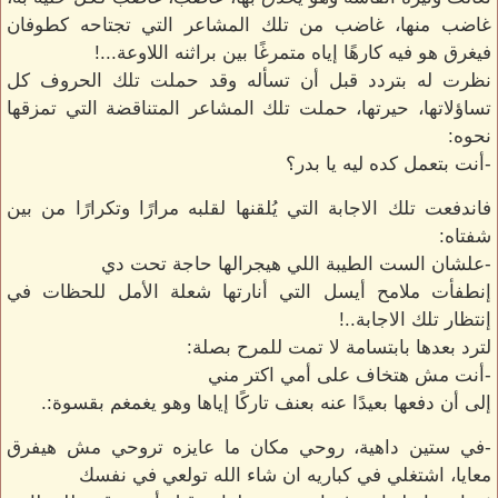
غاضب منها، غاضب من تلك المشاعر التي تجتاحه كطوفان
فيغرق هو فيه كارهًا إياه متمرغًا بين براثنه اللاوعة...!
نظرت له بتردد قبل أن تسأله وقد حملت تلك الحروف كل
تساؤلاتها، حيرتها، حملت تلك المشاعر المتناقضة التي تمزقها
نحوه:
-أنت بتعمل كده ليه يا بدر؟
فاندفعت تلك الاجابة التي يُلقنها لقلبه مرارًا وتكرارًا من بين
شفتاه:
-علشان الست الطيبة اللي هيجرالها حاجة تحت دي
إنطفأت ملامح أيسل التي أنارتها شعلة الأمل للحظات في
إنتظار تلك الاجابة..!
لترد بعدها بابتسامة لا تمت للمرح بصلة:
-أنت مش هتخاف على أمي اكتر مني
إلى أن دفعها بعيدًا عنه بعنف تاركًا إياها وهو يغمغم بقسوة:.
-في ستين داهية، روحي مكان ما عايزه تروحي مش هيفرق
معايا، اشتغلي في كباريه ان شاء الله تولعي في نفسك