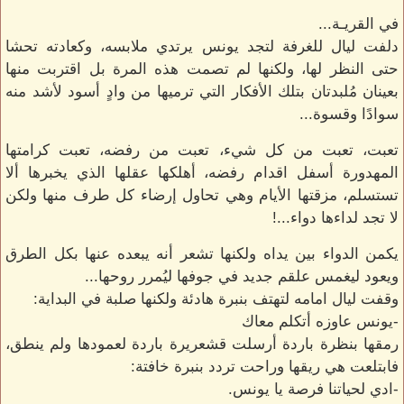
في القريـة...
دلفت ليال للغرفة لتجد يونس يرتدي ملابسه، وكعادته تحشا
حتى النظر لها، ولكنها لم تصمت هذه المرة بل اقتربت منها
بعينان مُلبدتان بتلك الأفكار التي ترميها من وادٍ أسود لأشد منه
سوادًا وقسوة...
تعبت، تعبت من كل شيء، تعبت من رفضه، تعبت كرامتها
المهدورة أسفل اقدام رفضه، أهلكها عقلها الذي يخبرها ألا
تستسلم، مزقتها الأيام وهي تحاول إرضاء كل طرف منها ولكن
لا تجد لداءها دواء...!
يكمن الدواء بين يداه ولكنها تشعر أنه يبعده عنها بكل الطرق
ويعود ليغمس علقم جديد في جوفها ليُمرر روحها...
وقفت ليال امامه لتهتف بنبرة هادئة ولكنها صلبة في البداية:
-يونس عاوزه أتكلم معاك
رمقها بنظرة باردة أرسلت قشعريرة باردة لعمودها ولم ينطق،
فابتلعت هي ريقها وراحت تردد بنبرة خافتة:
-ادي لحياتنا فرصة يا يونس.