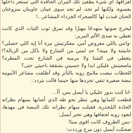
لفراقها، أي شيء يطفئ تلك النيران الحاقدة التي تستعر داخلها
بقسوة، ولكنها لم تجد، لم تجد سوى عينان خاويتان منزوعتان
الحنان فبدت لها كالصحراء الجرداء المشاعر...!
ليخرج صوتها متهدجًا مهتزًا وقد تمزق ثوب الثبات الذي كانت
تغطي به صدئ الألم المرير:
-وانتي ياللي مفروض أمي، مفكرتيش مرة أنا إيه اللي حصلي؟
عايشة ولا ميتة؟ حد لمني من الشارع ولا باكل من الزبالة؟!
بتغطى في الشتا ولا مرمية في الشارع تحت المطره؟
ماصعبتش عليكي ابدا ولا حسيتي بشفقة ناحيتي حتى؟
للحظات نبضت ملامح زوبه بالتأثر وقد أطلقت مشاعر الأمومة
نبضة صغيرة تنفي تجردها منها حينما قالت بتردد:.
-انا كنت بدور عليكي يا أيسل بس، آآ...
قطعت كلماتها وهي تنظر نحو طه الذي أصابها بسهام نظراته
الحادة المُحذرة، فقتلت سهام نظراته تلك النبضة في مهدها،
لتعود زوبه لجفافها وهي تخبر أيسل:
-بس الظروف كانت اقوى مننا!
ضحكت أيسل دون مرح ورددت: