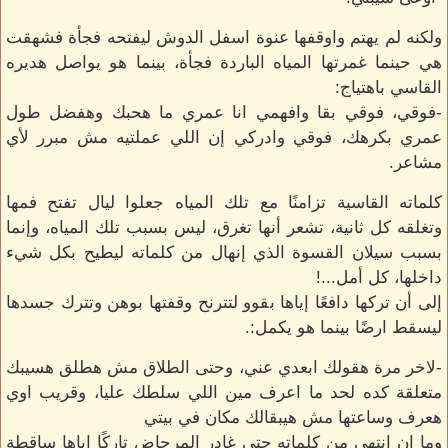
ولكنه لم يهتم واوقفها عنوة اسفل الدوش ليفتحه فجأة فشهقت
هي حينما غمرتها المياه الباردة فجأة، بينما هو يواصل هديره
القاسي باهتياج:
-فوقي، فوقي بقا وافهمي انا عمري ما هحبك وهفضل طول
عمري بكرهك، فوقي وادركي إن اللي عملتيه مش مبرر لأي
مشاعر.
كلماته القاسية تزامنًا مع تلك المياه جعلوا ليال تفتح فمها
وتغلقه كل ثانية، تشعر أنها تغرق، ليس بسبب تلك المياه، وإنما
بسبب سيلان القسوة الذي إنهال من كلماته ليطيح بكل شيء
داخلها، كل أمل...!
إلى أن تركها دافعًا إياها بقوو لتترنح وقفتها بوهن وتترك جسدها
ليسقط ارضًا بينما هو يكمل:.
-لاخر مرة هقولك ابعدي عني، وحتى الطلاق مش هطلق هسيبك
متعلقة كده لحد ما اعرف مين اللي سلطك عليا، وقريب اوي
هعرف وساعتها مش هيبقالك مكان في بيتي
وما إن انتهى من كلماته حتى غادر المرحاض تاركًا اياها ساقطة