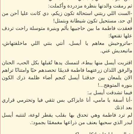
ثم رمقت والدتها بنظرة مزدردة وأكملت:
-الست اللي ربتني استحالة تكون زيكم، دي كانت عليا أحن من
أي حد، مستحيل تكون شيطانة وبتمثل!
فعقدت فاطمة ما بين حاجبيها بألم وبنبرة متوسلة راحت تردف
علها تقنعها:
-ماتروحيش معاهم يا أيسل، أنتي بنتي اللي ماخلفتهاش،
ماتبعديش عني.
اقتربت أيسل منها ببطء، لتمسك يدها تُقبلها بكل الحب، الحنان
والرفق اللذان زرعتهما فاطمة قديمًا تحصدهم حبًا وامتنانًا تراهم
الان يلمعان بين حدقتـا أيسل كنجم أضاء ظلمة ذرك الكون
بنوره المتوهج...!
فيما تشدقت أيسل بـ:
-أنا أسفة يا مامي، أنا عايزاكي بس تثقي فيا وتحترمي قراري
بعد اذنك
لم ترد فاطمة وهي تحدق بها بقلب يقطر لوعة، لتنتبه أيسل
لبدر الذي سحبها بعنف من ذراعها مغمغمًا بجمود:.