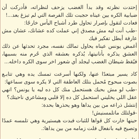
إحتدت نظرته وقد بدأ الغضب يزحف لنظراته، فأدركت أن
ضبابية الكره بين عيناه حجبت تلك الفرصة التي لم تبزغ بعد...!
فعادت لتقول بإصرار تحاول طرد أشباح اليأس خارجًا:
-طب أنت ليه مش مصدق إني عملت كده عشانك، عشان مش
عارفة أبطل تفكير فيك
أغمض يونس عيناه يحاول تمالك نفسه، مجرد تحدثها عن ذلك
العشق يذكره بأنانيتها، يُذكره بعشقه الذي حُرم منه بسببها،
فيُقظ شيطان الغضب ليجلد أي شعور اخر سوى الكره داخله...
كاد يسير مبتعدًا عنها، ولكنها أسرعت تمسك يده وهي تتابـع
بصوت مبحوح مُحمل بتلك العاطفة التي لا يكره سوى سماعها:
-طب لو مش بحبك هستحمل منك كل ده ليه يا يونس؟ انهي
عقل اللي يخليني استحمل كل ده إلا قلبي ومشاعري ناحيتك؟
إنتشل ذراعه من بين يداها وهو يحذرها بحدة:
-قولتلك ماتلمسنيش!
حينها خارت كل قواها للثبات فبدت هيستيرية وهي تلمسه عمدًا
وتصيح فيه بانفعال فلت زمامه من بين يداها:.