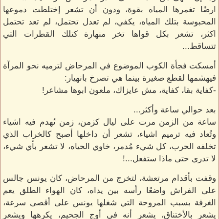
ارضًا تغمرها المياه بقوة، ودون أن تشعر إختلطت دموعها
المحبوسة بتلك المياه، يكفي، لم تعدل تحتمل، لم تعد تحتمل
اكثر، تشعر بكل قواها تخر منهارة كتلك القطرات التي
تتساقط...
أمسكت فجأة الكوب الموضوع في المرحاض لترميه نحو المرآة
فيهشمها لقطع صغيرة بينما هي تصرخ بانهيار:
-كفاية بقا، كفاية، مش عايزاك، ملعون ابوها مشاعر!
بعد حوالي ساعة وأكثر...
ساعة من الزمن مرت على ليال كزمن، زمن تُهدم فيه اشياء
وتُعاد فيه ترميم اشياء، تشعر أن داخلها أصبح كالخراب الذي
تخلفه الحرب، كل شيء مُدمر، خاوي الحياه، لا تشعر بأي شيء،
لا تدري حتى ماذا ستفعل...!
وقفت بأقدام مرتعشة، لتخرج من المرحاض، كان يونس جالس
على الفراش واضعًا رأسه بين يداه، كان الهواء الطلق يعم
الغرفة بسبب المروحة التي شغلها يونس على أقصى سرعة،
يشعر بالأختناق، يشعر أنه في أوج الجحيم، يكرهها ويشعر