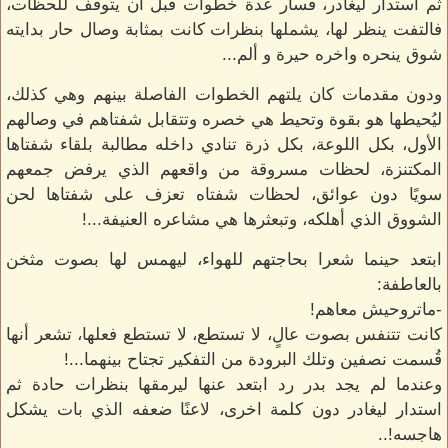
ثم استدار ليغادر، فسار عدة خطوات قبل أن يتوقف للحظات،
فالتفت ينظر لها، يشملها بنظرات كانت بمثابة وصال حار بدايته
شوق ينحره واخره حيرة و ألم...
ودون مقدمات كان يلتهم الخطوات الفاصلة بينهم وهي كذلك،
ليُحيطها هو بقوة وتحيط هي خصره وتتقابل شفتاهم في وصالهم
الأول، بكل اللوعة، بكل ذرة تنادي داخله مطالبة بلقاء شفتاها
المكتنزة، لحظات مسروقة من واقعهم الذي يرفض جمعهم
سويًا دون عوائق، لحظات شفتاه تعزف على شفتاها لحن
الشووق الذي أهلكه، وتبعثرها هي مشاعره العنيفة...!
ابتعد حينما شعرا بحاجتهم للهواء، ليهمس لها بصوت مثخن
بالعاطفة:
-ماتروحيش معاهم!
كانت تتنفس بصوت عالٍ، لا تستطع، لا تستطع فعلها، تشعر أنها
قُسمت نصفين وتلك البرودة من التفكير تجتاح بينهما...!
وعندما لم يجد بدر رد ابتعد عنها ليرمقها بنظرات حادة ثم
استدار ليغادر دون كلمة اخرى، لاعنًا ضعفه الذي بات يشكل
هاجسه!..