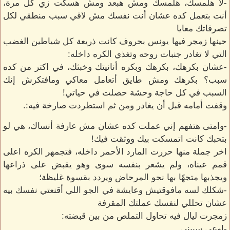
-لأ هلمسك، هلمسك ومش هبعد ومش هسكت زي كل مرة،
أنت بتعمل كده عشان أنت نفسك مش لاقي سبب منطقي لكل
تصرفاتك معايا
حينها زمجر فيها يونس بحروف كانت ذريعة كل شياطين الغضب
التي لا تغادر جنبات روحه وتغذي الكره داخله:
-عشان بكرهك، بكرهك وبكره أنانيتك وخبثك، في اكتر من كده
سبب؟ بكرهك ومش طايق أتعامل معاكي ومافتكرش إنك
السبب في كل حاجة وحشة حصلت في حياتي!
وقفت أمامه قبل أن يغادر ومن ثم استطردت صارخة فيه:.
-وامتى هتفهم إني عملت كده عشان مش عارفة أنساك، هي لو
بتحبك كانت اتمسكت بيك ووثقت فيك!
اخر جملة منها حررت المارد الأحمر داخله، فتجمهر الكره اعلى
قمم عيناه، ولم يشعر بنفسه سوى وهو يقبض على ذراعها
ويجذبها متجهًا بها نحو المرحاض ويردد بقسوة غليظة؛
-شكلك لسه مافوقتيش وعايشة في الجو اللي أقنعتي نفسك بيه
عشان تحللي لنفسك عملتك المقرفة
زمجرت ليال فيه تحاول التملص من بين قبضته:
-اوعى سيبني.