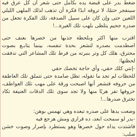
ضغط بدر على قبضة يده بكامل حتى شعر أن كل عرق فيه
سينفجر حتمًا، لا تروقه ابدًا فكرة أن تذهب لذلك الملهى الليلي
اللعين حتى وإن كان على سبيل الصدفة، تلك الفكرة تجعل من
صدره جحيم يتلظى بلهب تلك الغيرة...!
اقترب منها اكثر وبلحظة جذبها من خصرها بعنف حتى
اصطدمت بصدره لتشعر بحدة تنفسه، بينما يتابـع بصوت
محترق، هلك كل وتر بنبرته من فرط تلك المشاعر التي تدفقت
لحظتها:
-إنتي كلك حقي، وأي حاجة تخصك حقي
للحظات لم تجد ما تقوله، تظل صامدة حتى تتملق تلك العاطفة
من حروفه فتشعر أنها اصبحت ورقة على مهب تلك العواطف،
حروفها تفر هربًا منها ولا تجد سوى تلك الدقات العنيفة تكاد
تخترق صدرها...!
وضعت يدها على صدره تبعده وهي تهمس بوهن:
-بدر لو سمحت ابعد، ده قراري ومش هرجع فيه
فاشتدت يداه حول خصرها وهو يستطرد بإصرار وصوت خشن
صلب: