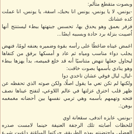
وبصوت متقطع متألم:
-يونس، لا يا يونس، يونس انا بحبك، اسفة، يا يونس، انا عملت
كده عشانك
فزفر بعمق وهو يحدق بها، تحسس جبتهتها ببطء ليستنتج أنها
اُصيبت بنزلة برد حادة وبسببه ايضًا...
اغمض عيناه ضاغطًا على رأسه بقوة وضميره يعنفه لومًا، فنهض
يجلب دواء مناسب ومياه ثم عاد و أمسكها برفق من كتفاها
ليحاول جعلها تنهض متناسيًا أنه قد خلع قميصه، بدأ يهزها ببطء
وهو ينادي بأسمها بصوت خافت:
-ليال، ليال فوقي عشان تاخدي دوا
ولكنها لم تكن تعي ما يقول اصلًا، ولكن صوته الذي تحفظه عن
ظهر قلب اخترق عزلتها في عالم اللاوعي، لتفتح عيناها نصف
فتحه وتهمهم بأسمه وهي ترمي نفسها بين أحضانه مغمغمه
بوهن:.
-يونس، عايزه اتدفى، سقعانة اوي
للحظات أصابته تلك الرجفة العنيفة حينما لامست صدره
العضلي واحتضنته بهذه الطريقة، حركتها المباغتة داعبت شيء