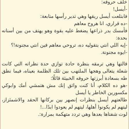
خلف حروفه:
-أيسل!
فابتلعت أيسل ريقها وهي تدير رأسها متابعة:
-ده قراري، انا هروح معاهم
فأمسك بدر ذراعها يضغط عليه بقوة وهو يهتف من بين أسنانه
بحدة:
-إيه اللي انتي بتقوليه ده، تروحي معاهم فين انتي مجنونة!؟
-ايوه مجنونة.
قالتها وهي ترمقه بنظرة حادة توازي حدة نظراته التي كانت
شعلة يتعالى وهجها الملتهب بين تلك الظلمة بعيناه، فيما نطق
طه بسعادة أبرزتها حروفه الخبيثة قائلًا:
-هو ده الكلام، أنا كنت واثق إنك مش هتمشي أمك وابوكي
مكسورين الخاطر يا أيسل
طالعتهم أيسل بنظرات إنصهر بين بركانها الحقد والاشمئزاز،
ليتهم لم يكونوا أهلها، ليتهم لم يعودوا ابدًا...!
لوت شفتاها بعدها وهي تردد متهكمة بمرارة:.