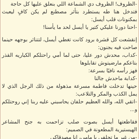
-الظروف! الظروف دي الشماعة اللي بنعلق عليها كل حاجة
فتدخل هنا طه يستطرد بتأثر مصطنع لم يكن كافٍ ليعبث
بمكنونات قلب أيسل:
-احنا دورنا عليكي كتير يا أيسل لحد ما يأسنا!
إنقشعت كل قشرة برود كانت تغطي أيسل، لتتناثر بوجهه حينما
صاحت فيه بجنون:
-كداب، محدش دور عليا، حتى لما أمي راحتلكم الكباريه القذر
بتاعكم مارضيتوش تقابلوها
فهز رأسه نافيًا بسرعة:
-كدابة ماحدش جالنا
حينها تدخلت فاطمة مسرعة مذهولة من ذلك الرجل الذي لا
يمل الكذب والمكر والتلاعب:
-اتقي الله، والله العظيم حلفان يحاسبني عليه ربنا إني روحتلكم
و...
فقاطعتها أيسل بصوت صلب تزاحمت به جنح المشاعر
الهيستيرية المطعونة في الصميم:
-من غير ما تحلفي يا مامي، انا مصدقاكي