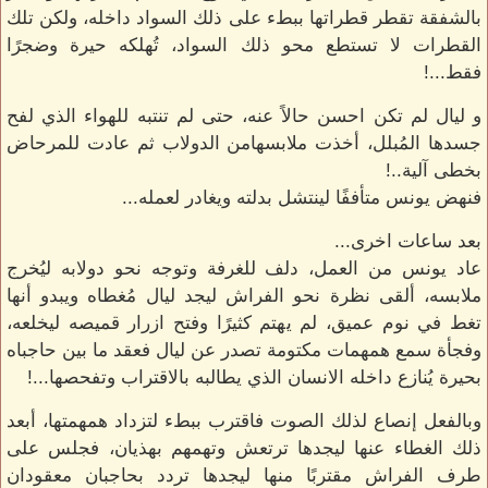
بالشفقة تقطر قطراتها ببطء على ذلك السواد داخله، ولكن تلك
القطرات لا تستطع محو ذلك السواد، تُهلكه حيرة وضجرًا
فقط...!
و ليال لم تكن احسن حالاً عنه، حتى لم تنتبه للهواء الذي لفح
جسدها المُبلل، أخذت ملابسهامن الدولاب ثم عادت للمرحاض
بخطى آلية..!
فنهض يونس متأففًا لينتشل بدلته ويغادر لعمله...
بعد ساعات اخرى...
عاد يونس من العمل، دلف للغرفة وتوجه نحو دولابه ليُخرج
ملابسه، ألقى نظرة نحو الفراش ليجد ليال مُغطاه ويبدو أنها
تغط في نوم عميق، لم يهتم كثيرًا وفتح ازرار قميصه ليخلعه،
وفجأة سمع همهمات مكتومة تصدر عن ليال فعقد ما بين حاجباه
بحيرة يُنازع داخله الانسان الذي يطالبه بالاقتراب وتفحصها...!
وبالفعل إنصاع لذلك الصوت فاقترب ببطء لتزداد همهمتها، أبعد
ذلك الغطاء عنها ليجدها ترتعش وتهمهم بهذيان، فجلس على
طرف الفراش مقتربًا منها ليجدها تردد بحاجبان معقودان