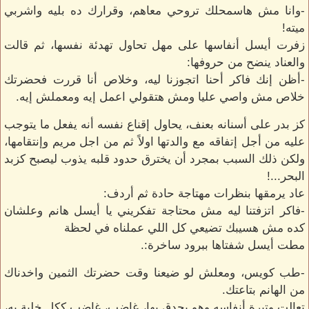
-وانا مش هاسمحلك تروحي معاهم، وقرارك ده بليه واشربي
ميته!
زفرت أيسل أنفاسها على مهل تحاول تهدئة نفسها، ثم قالت
والعناد ينضح من حروفها:
-أظن إنك فاكر أحنا اتجوزنا ليه، وخلاص أنا قررت فحضرتك
خلاص مش واصي عليا ومش هتقولي اعمل إيه ومعملش إيه.
كز بدر على أسنانه بعنف، يحاول إقناع نفسه أنه يفعل ما يتوجب
عليه من أجل إتفاقه مع والدتها اولاً ثم من اجل مريم وإنتقامها،
ولكن ذلك السبب بمجرد أن يخترق حدود قلبه يذوب ليصبح كزبد
البحر...!
عاد يرمقها بنظرات مهتاجة حادة ثم أردف:
-فاكر اتزفتنا ليه مش محتاجة تفكريني يا أيسل هانم وعلشان
كده مش هسيبك تضيعي كل اللي عملناه في لحظة
مطت أيسل شفتاها ببرود ساخرة:.
-طب كويس، ومعلش لو ضيعنا وقت حضرتك الثمين واخدناك
من الهانم بتاعتك.
تعالت وتيرة أنفاسه وهو يحدق بها، غاضب، غاضب ككل خلية به،