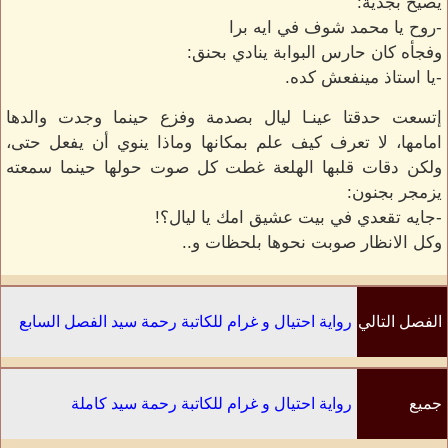
يصيح بجدية:
-روح يا محمد شوف في ايه برا
وفجأه كان حارس البوابة ينادي بحنق:
-يا استاذ مينفعش كده.
إتسعت حدقتا عينـا ليال بصدمة وفزع حينما وجدت والدها
امامها، لا تعرف كيف علم بمكانها وماذا ينوي أن يفعل حتى،
ولكن دقات قلبها الهلعة غطت كل صوت حولها حينما سمعته
يزمجر بجنون:
-جايه تقعدي في بيت عشيق امك يا ليال؟!
وكل الانظار صوبت نحوها بلحظات و..
الفصل التالي
رواية احتيال و غرام للكاتبة رحمة سيد الفصل السابع
جميع
رواية احتيال و غرام للكاتبة رحمة سيد كاملة