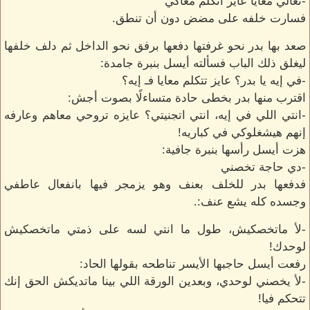
-تعالي معايا عايز اتكلم معاكي
فسارت خلفه على مضض دون أن تنطق.
صعد بها بدر نحو غرفتها دفعها برفق نحو الداخل ثم دلف خلفها
ليغلق ذلك الباب فسألته أيسل بنبرة جامدة:
-في إيه يا بدر؟ عايز تتكلم معايا فـ إيه؟
اقترب منها بدر بخطى حادة متساءلًا بصوت أجش:
-انتي اللي في إيه، انتي اتجنيتي؟ عايزه تروحي معاهم وعارفه
إنهم هيشغلوكي في كباريه!
هزت أيسل رأسها بنبرة جافية:
-دي حاجة تخصني
فدفعها بدر للخلف بعنف وهو يزمجر فيها بانفعال عاطفي
وجسده كله يشع عنف:.
-لأ ماتخصكيش، طول ما انتي لسه على ذمتي ماتخصكيش
لوحدك!
رفعت أيسل حاجبها الأيسر تناطحه بقولها الحاد:
-لأ يخصني لوحدي، وبعدين الورقة اللي بينا ماتديكش الحق إنك
تتحكم فيا!