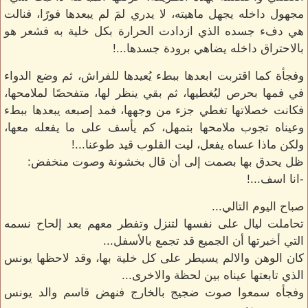
مجهول داخله يجهل ماهيته، لا يدري لمَ لم يبعدها فورًا، فنالت
هي دفء جسده الذي ازدادت الحرارة بكل خلية به فشعر هو
بالاحتراق داخله يضاهي برودة جسدها...!
وفجأة كما اقتربت ابعدها ببطء يُعيدها للفراش، ثم وضع الدواء
في فمها بحرص ليُغطيها، ثم بقي ينظر لها، متفحصًا لملامحها،
فكانت خصلاتها تغطي جزء من وجهها، فمد إصبعه يبعدها ببطء
وعيناه تجوب ملامحها بتمهل، كم يأسف على ما يفعله معها،
ولكن ماذا عساه يفعل، ليت القلوب قيد طوعنا...!
ظل يحدق بها بصمت إلى أن قال بخشونة وصوت منخفض:
-انا اسف...!
صباح اليوم التالي...
تحاملت ليال على نفسها لتنزل وتفطر معهم بعد إلحاح نسمه
التي أخبرتها أن الجميع قد تجمع بالأسفل...
كان الوهن والالم يسيطر على كل خلية بها، وقد لاحظها يونس
الذي تابعتها عيناه بين لحظة والاخرى...
وفجأه سمعوا صوت ضجيج بالخارج فنهض قاسم والد يونس