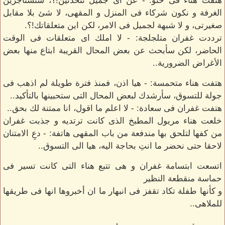
هتفت هناء فى حنو: - عن اى جميل تتحدثين!؟، ستستأجرين
الغرفة و نكون شركاء فى المنزل و المقهى، لا شئ بلا مقابل
صغيرتى، و لا شبهة لجميل فى الامر، لكن اين متعلقاتك!؟.
ترددت غفران متلجلجة: - لا املك اى متعلقات فى الوقت
الحاضر، لكن سأبحث عن بعض المحال القريبة ابتاع منها بعض
الأغراض الضرورية..
هتفت هناء متحمسة: - هيا اذن، فمنذ فترة طويلة لم اذهب فى
جولة للتسوق، سأرشدك لبعض المحال التى ستحبينها بالتأكيد..
هتفت غفران فى سعادة: - لا اعلم ما اقول، انا ممتنة لك بحق..
خلعت هناء مريول المطبخ الذى كانت ترتديه و جذبت غفران
من كفها لتلحق بها مندفعة من باب المقهى هاتفة: - دعِ الامتنان
لاحقا حتى نحضر ما انتِ بحاجة اليه، هيا الى التسوق..
اتسعت ابتسامة غفران و هى تتبع هناء التى كانت تسير فى
حماسة منقطعة النظير
و كأنها طفلة تكاد تقفز فى انبهار ما ان أخبروها انها فى طريقها
للملاهى..