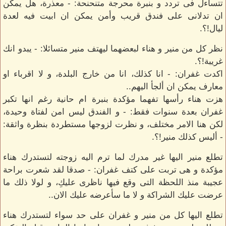
تتساءل فى تردد و بنبرة محرجة متنحنحة: - معذرة، هل يمكن
ان تدلانى على فندق قريب وأمن يمكن ان ابيت فيه لعدة
ليال!؟.
نظر كل من منير و هناء لبعضهما ليهتف منير متسائلا: - يبدو انك
غريبة!؟.
اكدت غفران: - انا كذلك، انا من خارج البلدة، و لا اقرباء او
معارف يمكن ان ألجأ اليهم..
هزت هناء رأسها تفهما مؤكدة بنبرة ام حانية رغم انها تكبر
غفران بعدة سنوات فقط: - و الفندق ليس امن لفتاة وحيدة،
لكن هنا الامر مختلف، و نظرت لزوجها مستطردة بنظرة واثقة:
- أليس كذلك منير!؟.
تطلع منير اليها غير مدرك لما ترم اليه زوجته لتستدرك هناء
مؤكدة و هى تربت على كتف غفران: - صدقا لقد شعرت براحة
عجيبة منذ اللحظة التى وقع فيها ناظرى عليكِ، و لولا ذلك ما
عرضت عليك الشراكة و لا ما سأعرضه عليك الان..
تطلع اليها كل من منير و غفران على حد سواء لتستدرك هناء