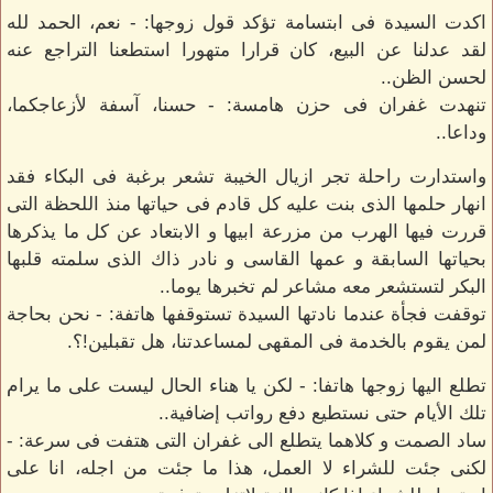
اكدت السيدة فى ابتسامة تؤكد قول زوجها: - نعم، الحمد لله
لقد عدلنا عن البيع، كان قرارا متهورا استطعنا التراجع عنه
لحسن الظن..
تنهدت غفران فى حزن هامسة: - حسنا، آسفة لأزعاجكما،
وداعا..
واستدارت راحلة تجر ازيال الخيبة تشعر برغبة فى البكاء فقد
انهار حلمها الذى بنت عليه كل قادم فى حياتها منذ اللحظة التى
قررت فيها الهرب من مزرعة ابيها و الابتعاد عن كل ما يذكرها
بحياتها السابقة و عمها القاسى و نادر ذاك الذى سلمته قلبها
البكر لتستشعر معه مشاعر لم تخبرها يوما..
توقفت فجأة عندما نادتها السيدة تستوقفها هاتفة: - نحن بحاجة
لمن يقوم بالخدمة فى المقهى لمساعدتنا، هل تقبلين!؟.
تطلع اليها زوجها هاتفا: - لكن يا هناء الحال ليست على ما يرام
تلك الأيام حتى نستطيع دفع رواتب إضافية..
ساد الصمت و كلاهما يتطلع الى غفران التى هتفت فى سرعة: -
لكنى جئت للشراء لا العمل، هذا ما جئت من اجله، انا على