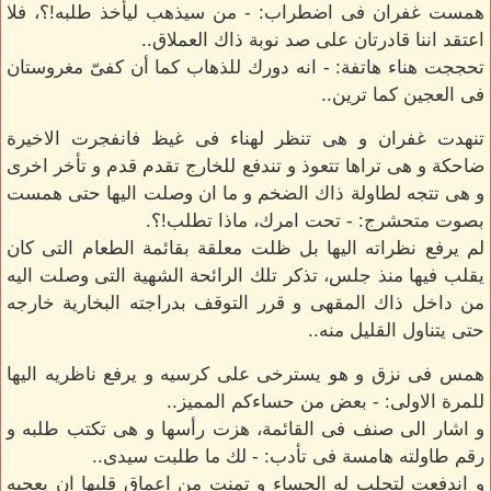
همست غفران فى اضطراب: - من سيذهب ليأخذ طلبه!؟، فلا
اعتقد اننا قادرتان على صد نوبة ذاك العملاق..
تحججت هناء هاتفة: - انه دورك للذهاب كما أن كفىّ مغروستان
فى العجين كما ترين..
تنهدت غفران و هى تنظر لهناء فى غيظ فانفجرت الاخيرة
ضاحكة و هى تراها تتعوذ و تندفع للخارج تقدم قدم و تأخر اخرى
و هى تتجه لطاولة ذاك الضخم و ما ان وصلت اليها حتى همست
بصوت متحشرج: - تحت امرك، ماذا تطلب!؟.
لم يرفع نظراته اليها بل ظلت معلقة بقائمة الطعام التى كان
يقلب فيها منذ جلس، تذكر تلك الرائحة الشهية التى وصلت اليه
من داخل ذاك المقهى و قرر التوقف بدراجته البخارية خارجه
حتى يتناول القليل منه..
همس فى نزق و هو يسترخى على كرسيه و يرفع ناظريه اليها
للمرة الاولى: - بعض من حساءكم المميز..
و اشار الى صنف فى القائمة، هزت رأسها و هى تكتب طلبه و
رقم طاولته هامسة فى تأدب: - لك ما طلبت سيدى..
و اندفعت لتجلب له الحساء و تمنت من اعماق قلبها ان يعجبه