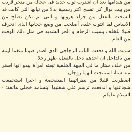
من هندامها بعد ان اشترت ثوب جديد فى عجالة من متجر قريب
من بيت نوال كى تصبح اكثر رسمية بدلا من ثيابها التى كانت قد
اتسخت بالفعل من جراء هروبها و التى لم تكن تصلح من
الاساس لما انتوت عليه، أصلحت من وضع حجابها الذى انحرف
قليلا للخلف بسبب الزحام و الحر الشديد فى مثل ذلك الوقت
من العام..
سمت الله و دفعت الباب الزجاجى الذى اصدر صوتا منغما لينبه
من بالداخل ان احدهم دخل بالفعل، ظهر رجلا
من خلف ستار ما فى الجهة الخلفية تبعته امرأة يبدو انها اصغر
منه سنا، استنتجت انهما زوجان..
اضطربت قليلا من نظراتهما المتفحصة و اخيرا استجمعت
شجاعتها و اندفعت ترسم على شفتيها ابتسامة خجلى هاتفة: -
السلام عليكم..