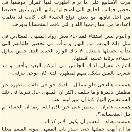
مرت الأسابيع على ما يرام أظهرت فيها غفران موهبتها فى
تحضير قوالب الحلوى التى اصبح لها زبائنها الذين يأتون خصيصا
من اجل تناولها مع بعض انواع الحساء التى كانت قد تعلمت
أعدادها من امها رحمها الله و التى لاقت استحسانا بدورها..
و اليوم ليس استثناء فقد جاء بعض رواد المقهى المعتادين فى
مثل ذلك الوقت من النهار و بدأت فى تحضير طلباتهم التى
بدأت تحفظها بالفعل، الا ذاك الوارد الجديد الذى جلس يتناول
حساءه برتابة عجيبة اقلقتها..
اشارت غفران لذاك الجالس فى الركن البعيد يتأفف و قد
شعرت بالقلق بشكل مبهم لمظهره الذى كان يوحى بنزقه..
همست هناء فى قلق مماثل: - لديك حق فى قلقك، مظهره غير
مطمئن بالمرة و ما يقلقنى اكثر ان المقهى خال تقريبا فى تلك
الساعة من النهار كما ان منير ليس هنا..
همست غفران: - ستمر على خير باذن الله، ربما ان الحساء لم
ينل استحسانه!؟.
همست هناء: - اتعشم ان يكون الامر كذلك..
ما ان أنهت جملتها حتى اصدر باب المقهى صوته المنغم معلنا