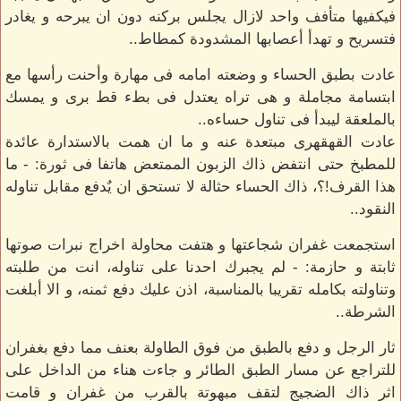
فيكفيها متأفف واحد لازال يجلس بركنه دون ان يبرحه و يغادر
فتسريح و تهدأ أعصابها المشدودة كمطاط..
عادت بطبق الحساء و وضعته امامه فى مهارة وأحنت رأسها مع
ابتسامة مجاملة و هى تراه يعتدل فى بطء قط برى و يمسك
بالملعقة ليبدأ فى تناول حساءه..
عادت القهقهرى مبتعدة عنه و ما ان همت بالاستدارة عائدة
للمطبخ حتى انتفض ذاك الزبون الممتعض هاتفا فى ثورة: - ما
هذا القرف!؟، ذاك الحساء حثالة لا تستحق ان يٌدفع مقابل تناوله
النقود..
استجمعت غفران شجاعتها و هتفت محاولة اخراج نبرات صوتها
ثابتة و حازمة: - لم يجبرك احدنا على تناوله، انت من طلبته
وتناولته بكامله تقريبا بالمناسبة، اذن عليك دفع ثمنه، و الا أبلغت
الشرطة..
ثار الرجل و دفع بالطبق من فوق الطاولة بعنف مما دفع بغفران
للتراجع عن مسار الطبق الطائر و جاءت هناء من الداخل على
اثر ذاك الضجيج لتقف مبهوتة بالقرب من غفران و قامت