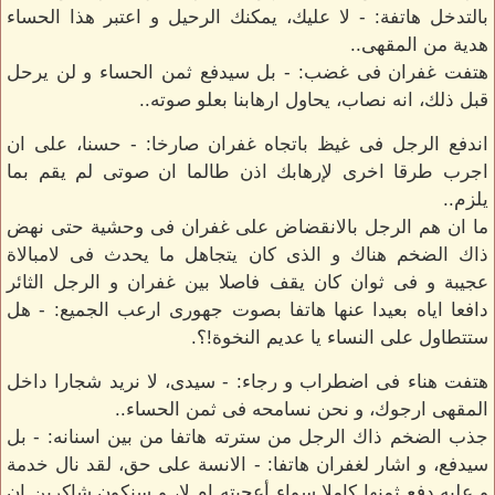
بالتدخل هاتفة: - لا عليك، يمكنك الرحيل و اعتبر هذا الحساء
هدية من المقهى..
هتفت غفران فى غضب: - بل سيدفع ثمن الحساء و لن يرحل
قبل ذلك، انه نصاب، يحاول ارهابنا بعلو صوته..
اندفع الرجل فى غيظ باتجاه غفران صارخا: - حسنا، على ان
اجرب طرقا اخرى لإرهابك اذن طالما ان صوتى لم يقم بما
يلزم..
ما ان هم الرجل بالانقضاض على غفران فى وحشية حتى نهض
ذاك الضخم هناك و الذى كان يتجاهل ما يحدث فى لامبالاة
عجيبة و فى ثوان كان يقف فاصلا بين غفران و الرجل الثائر
دافعا اياه بعيدا عنها هاتفا بصوت جهورى ارعب الجميع: - هل
ستتطاول على النساء يا عديم النخوة!؟.
هتفت هناء فى اضطراب و رجاء: - سيدى، لا نريد شجارا داخل
المقهى ارجوك، و نحن نسامحه فى ثمن الحساء..
جذب الضخم ذاك الرجل من سترته هاتفا من بين اسنانه: - بل
سيدفع، و اشار لغفران هاتفا: - الانسة على حق، لقد نال خدمة
و عليه دفع ثمنها كاملا سواء أعجبته ام لا، و سنكون شاكرين ان