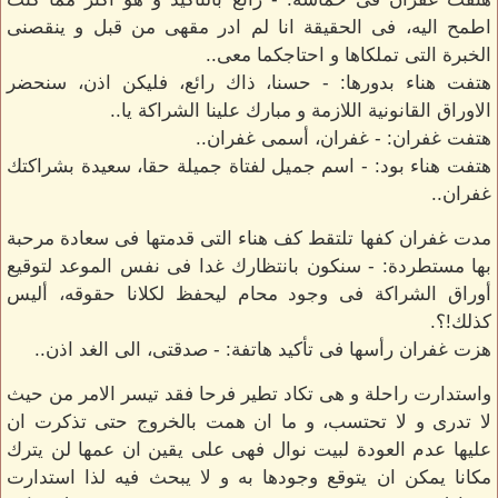
اطمح اليه، فى الحقيقة انا لم ادر مقهى من قبل و ينقصنى
الخبرة التى تملكاها و احتاجكما معى..
هتفت هناء بدورها: - حسنا، ذاك رائع، فليكن اذن، سنحضر
الاوراق القانونية اللازمة و مبارك علينا الشراكة يا..
هتفت غفران: - غفران، أسمى غفران..
هتفت هناء بود: - اسم جميل لفتاة جميلة حقا، سعيدة بشراكتك
غفران..
مدت غفران كفها تلتقط كف هناء التى قدمتها فى سعادة مرحبة
بها مستطردة: - سنكون بانتظارك غدا فى نفس الموعد لتوقيع
أوراق الشراكة فى وجود محام ليحفظ لكلانا حقوقه، أليس
كذلك!؟.
هزت غفران رأسها فى تأكيد هاتفة: - صدقتى، الى الغد اذن..
واستدارت راحلة و هى تكاد تطير فرحا فقد تيسر الامر من حيث
لا تدرى و لا تحتسب، و ما ان همت بالخروج حتى تذكرت ان
عليها عدم العودة لبيت نوال فهى على يقين ان عمها لن يترك
مكانا يمكن ان يتوقع وجودها به و لا يبحث فيه لذا استدارت