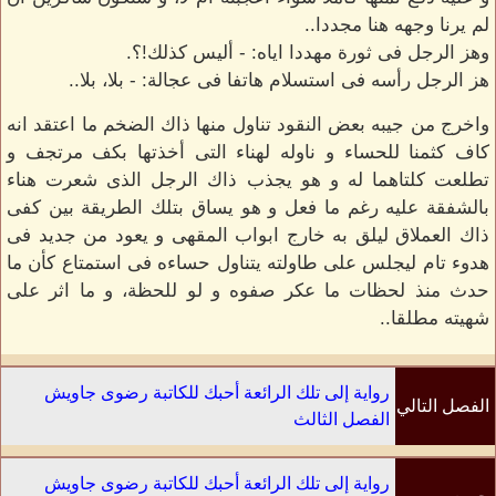
لم يرنا وجهه هنا مجددا..
وهز الرجل فى ثورة مهددا اياه: - أليس كذلك!؟.
هز الرجل رأسه فى استسلام هاتفا فى عجالة: - بلا، بلا..
واخرج من جيبه بعض النقود تناول منها ذاك الضخم ما اعتقد انه
كاف كثمنا للحساء و ناوله لهناء التى أخذتها بكف مرتجف و
تطلعت كلتاهما له و هو يجذب ذاك الرجل الذى شعرت هناء
بالشفقة عليه رغم ما فعل و هو يساق بتلك الطريقة بين كفى
ذاك العملاق ليلق به خارج ابواب المقهى و يعود من جديد فى
هدوء تام ليجلس على طاولته يتناول حساءه فى استمتاع كأن ما
حدث منذ لحظات ما عكر صفوه و لو للحظة، و ما اثر على
شهيته مطلقا..
رواية إلى تلك الرائعة أحبك للكاتبة رضوى جاويش
الفصل التالي
الفصل الثالث
رواية إلى تلك الرائعة أحبك للكاتبة رضوى جاويش