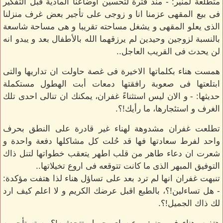
متطلعة لمنير: - منذ فترة لتحسين اوضاعنا المادية قبل التفكير
فى بيع المقهى عزمنا انا و زوجى على تأجير بعض غرف منزلنا
الذى يعلو المقهى و يشغل مساحته تقريبا و هى مساحة شاسعة
بالنسبة لزوجين وحيدين لم يرزقهما الله بالأطفال بعد و يبدو انه
لن يحدث فى القريب العاجل..
همست هناء بكلماتها الاخيرة فى غصة حاولت ان تداريها والتى
ابتلعتها فى صعوبة رافقتها دمعات أبت الهطول مستكملة
حديثها: - و الان ليس استثناءً غفران، يمكنك ان تنالى احدى تلك
الغرف و استئجارها، ما رأيك!؟.
تطلعت غفران مشدوهة لهناء غير قادرة على النطق بحرف
واحد لفرط سعادتها فها قد حُلت كل مشاكلها دفعة واحدة و
شعرت ان دعاء طاهر من قلب اطهر يتعقب خطواتها لتنل ذاك
التوفيق المبهر الذى ما كانت تتوقعه فى اروع تخيلاتها..
تنبهت غفران انها لم ترد بعد على تساؤل هناء لذا هتفت مؤكدة:
- هل تساءلين!؟، بالطبع اقبل عرضك الكريم و لا اعلم كيف ارد
لك ذاك الجميل!؟.