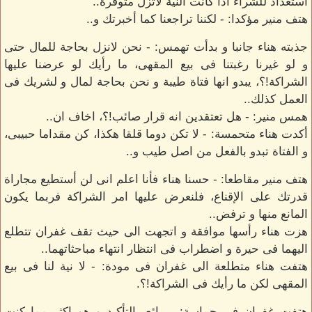
استعداد للشراء اذا كانت النية لاتزل متوفرة..
هتف منير مؤكدا: - لكننا تراجعنا كما أخبرتك و..
جذبته هناء جانبا و بدأت تهمس: - نحن لانزل بحاجة للمال حتى
و لو غيرنا رغبتنا فى بيع المقهى، ما رأيك لو عرضنا عليها
الشراكة!؟، يبدو انها فتاة طيبة و نحن بحاجة لمال و لشريك فى
العمل كذلك..
همس منير: - هل تعتقدين انه قرار صائب!؟، اخاف ان..
أكدت هناء متحمسة: - لا تكن دوما قلقا هكذا، كن مقداما حبيبى،
و الفتاة تبدو بالفعل من اصل طيب و..
هتف منير مقاطعا: - حسنا هناء فأنا اعلم انى لن أستطيع مجاراة
قدرتك على الإقناع، فلنعرض عليها امر الشراكة فربما يكون
المانع منها و ترفض..
هزت هناء رأسها موافقة و اتجهت الى حيث تقف غفران تتطلع
اليهما فى حيرة و اضطراب فى انتظار انتهاء مباحثاتهما..
هتفت هناء متطلعة الى غفران فى مودة: - لا نية لنا فى بيع
المقهى لكن ما رأيك فى الشراكة!؟.
هتفت غفران فى حماسة: - رائع بالتأكيد و هو اكثر مما كنت