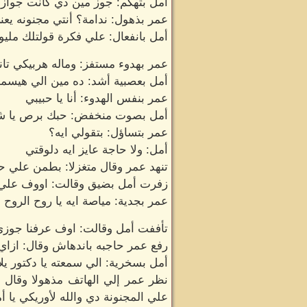
أمل بتهكم: جوز مين دي كانت جوازة 
عمر بذهول: ندامة؟ أنتي مجنونه يع
أمل بانفعال: علي فكرة قولتلك مليون
عمر بهدوء مستفز: وماله هربيكي تان
أمل بعصبية أشد: ده مين الي هيسم
عمر بنفس الهدوء: أنا يا حبيبي
أمل بصوت منخفض: حبك برص يا ش
عمر بتساؤل: بتقولي ايه؟
أمل: ولا حاجة عايز ايه دلوقتي
تنهد عمر وقال متغزلا: بطمن علي ح
زفرت أمل بضيق وقالت: اووف علي 
عمر بجدية: مياصة ايه يا روح الروح 
تأففت أمل وقالت: اوف عرفنا جوزي
رفع عمر حاجبه باندهاش وقال: ازاي
أمل بسخرية: الي سمعته يا دكتور يل
نظر عمر إلي الهاتف مذهولا وقال 
علي المجنونة دي والله لأوريكي يا 