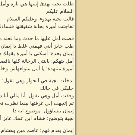
ظلت نجية تهدئ إبنتها هي تارة وأم
السلام عليكم
قالت نجية بهدوء: وعليكم السلام
تفاجئت أميرة بحالة شقيقتها فتساءلت
قصت أمل عليها ما حدث وما فعله 
طب جايز أنتي فهمتي غلط يا إيمان
إيمان بحدة: أسكتي يا أميرة بقولك 
أمل بتهكم: يابنتي الرجالة كلها ناق
أميرة متنهدة: يا أمل متولعهاش و
تدخلت نجية في الحوار وهي تقول: م
خليكي في حالك
وقفت أمل وهي تقول: أنا مالي أنا 
ثم إتجهت إلي غرفتها بينما نظرت ن
إيمان بتساؤول: موضوع ايه دا
نجية بتوضيح: هشام ابن عمك عايز أ
إيمان بعدم فهم: عاصم مين وهشام 