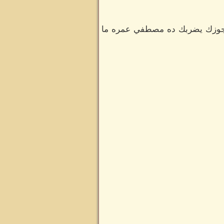
اه جوزك يضربك ده مصطفي عمره ما