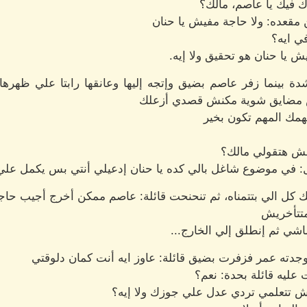
رك فيك يا عاصم، مالك؟
مقعده: ولا حاجة مفيش يا حنان
في ايه؟
 يا حنان هو تحقيق ولا إيه.
دة بينما زفر عاصم بضيق وإتجه إليها وعانقها رابتا علي ظهر
بس مضايق شوية مكنش قصدي أزعلك
همك المهم تكون بخير
ش هتقولي مالك؟
: في موضوع شاغل بالي كده يا حنان إدعيلي أنتي بس يكمل علي
ققلك كل الي بتتمناه، ثم تنحنحت قائلة: عاصم ممكن أخرج أجيب ح
متتأخريش
شي ثم إنطلق إلي الخارج...
دته عمر فزفرت بضيق قائلة: عاوز ايه أنت كمان دلوقتي
عليه قائلة بحدة: نعم؟
مش تتعلمي تردي عدل علي جوزك ولا إيه؟