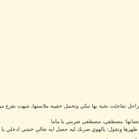
لراحل تفاجئت نجية بها تبكي وتحمل حقيبة ملابسها، شهت بفزع من 
أحضانها: مصطفي، مصطفي ضربني يا ماما
هرها وتقول: يالهوي ضربك ليه حصل ايه تعالي خشي ادخلي يا