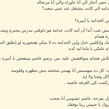
 حقي أختار الي أنا عاوزاه والي أنا مرتحاله
دامه الي كانت بتشتغل عند عمي سعيد؟
ن الخدامه يا أميرة؟
 مش عيب أبدا أن أمه كانت خدامة هو دلوقتي مدرس محترم ومتدين 
زة هشام
سك وإتكلمي عدل وإبن الخدامة ده لا يمكن هتتجوزيه لو إنطبق ال
عليكي يا ماما ليه كده.
 بلاش هشام متوافقيش عليه بس برضو عاصم مينفعش يا أميرة 
الت: كل ده ميهمنيش أنا يهمني شخصه مش مظهره وفلوسه
كل وشنا ولا إيه
كضت إلي الغرفة غاضبة...
قول بفرحة: عاصم عصومي أنا نجحت
ك يا حبيبتي ربنا يوفقك