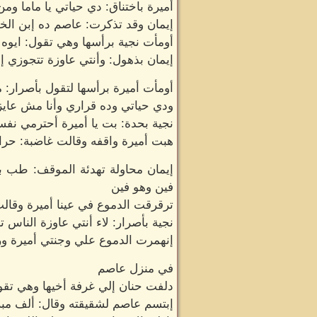
أميرة باختناق: دي حياتي يا ماما ومن
إيمان وقد تذكرت: عاصم ده إبن الخ
أومأت نجية برأسها وهي تقول: ايوه
إيمان بذهول: وأنتي عاوزة تتجوزي إب
أومأت أميرة برأسها لتقول بأصرار:
ودي حياتي وده قراري وأنا مش عاي
نجية بحدة: بت يا أميرة أحترمي نف
هبت أميرة واقفه وقالت غاضبة: حرام 
إيمان محاولة تهدئة الموقف: طب
فين وهو فين
ترقرقت الدموع في عينا أميرة وق
نجية بأصرار: لاء أنتي عاوزة الناس تا
إنهمرت الدموع علي وجنتي أميرة ور
في منزل عاصم
دلفت حنان إلي غرفة أخيها وهي ت
إبتسم عاصم لشقيقته وقال: ألف مبرو