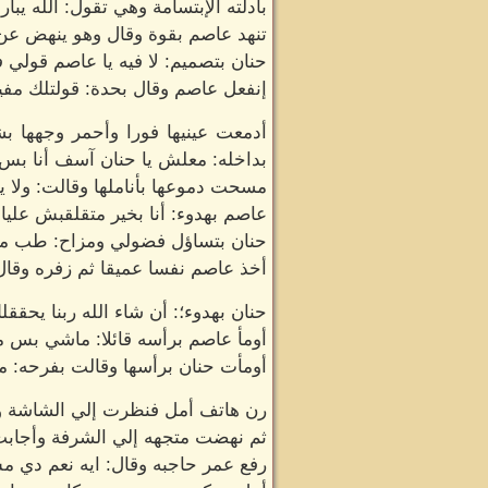
بادلته الإبتسامة وهي تقول: الله يبا
تنهد عاصم بقوة وقال وهو ينهض عن 
حنان بتصميم: لا فيه يا عاصم قولي 
إنفعل عاصم وقال بحدة: قولتلك مفيش
أدمعت عينيها فورا وأحمر وجهها بش
بداخله: معلش يا حنان آسف أنا 
مسحت دموعها بأناملها وقالت: ولا ي
عاصم بهدوء: أنا بخير متقلقبش عليا
حنان بتساؤل فضولي ومزاح: طب م
أخذ عاصم نفسا عميقا ثم زفره وقال
حنان بهدوء؛: أن شاء الله ربنا يح
أومأ عاصم برأسه قائلا: ماشي بس 
أومأت حنان برأسها وقالت بفرحه: ما
رن هاتف أمل فنظرت إلي الشاشة وج
ثم نهضت متجهه إلي الشرفة وأجابت 
رفع عمر حاجبه وقال: ايه نعم دي 