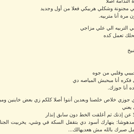
الندامة أصلا
ني مجنونة وشكلي هربيكي فعلا من أول وجديد
 مرة أنا متربيه.
ي التربيه الي علي مزاجي
حلك تعمل كده
يخ
بيبي وقلبي من جوه
فكره أنا مبحبش المياصه دي
ده أنا جوزك.
 جوزي خلاص خلصنا وبعدين أنتوا أصلا كلكم زي بعض خاينين ومب
 يعني
ا عن إذنك ثم أغلقت الخط دون سابق إنذار
مدهوشا: ينهارك أسود دي بتقفل السكة في وشي، يخربيت الجنان
أمل صبرك بالله مش هعديهالك...