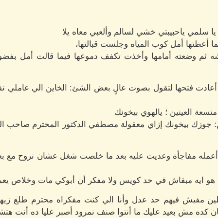
ا سلمي ياحبيبتي خشي لسالم وألعبي معاه يلا
 أعطتها أمل كوب المياه وجلست قبالتها،
 ثم وضعته أمامها وأخذت تكفف دموعها فيما قالت أمل بفضول: ف
 أعادت فتحها لتقول بصوت عالٍ بعض الشئ: الخاين الي عاملي نف
عة العينين ؛ يالهوي بيخونك
 جوزك بيخونك إزاي معقولة مصطفي الدكتور المحترم صاحب القيم 
بيت أعمله مفاجأة وعديت عليه بعد ما خلصت شغل عشان نروح مع بع
الله هو ايه مبقاش في حد كويس ولا مفكر أن أبوكي مات وخلاص يعم
ين مفيش فيهم حد عدل وأنا الي كنت مفكراه محترم طلع زيهم
ن كده مش بعيد عليك ما أنتوا صنف نمرود أصبر عليا ده أنت هت