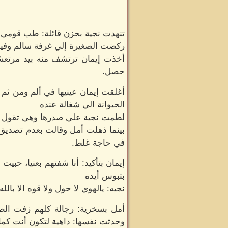
تنهدت نجية بحزن قائلة: طب قومي ي
ركضت الصغيرة إلي غرفة سالم وفيما
أخذت إيمان ترتشف منه بيد مرتعشه
حصل.
أغلقت إيمان عينيها في ألم ومن ثم
الحيوانة الي شغالة عنده
لطمت نجية علي صدرها وهي تقول متس
بينما ذهلت أمل وقالت بعدم تصديق:
في حاجة غلط.
إيمان بتأكيد: أنا شفتهم بعنيا، ح
بتبوس أيده
نجيه: يالهوي لا حول ولا قوه الا ب
أمل بسخرية: رجالة كلهم زفت الط
وحدثت نفسها: داهية لتكون أنت كما