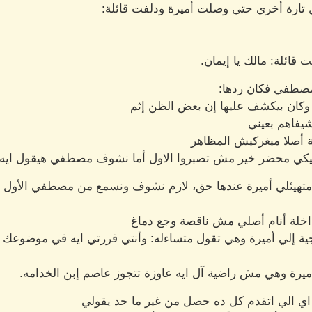
ل تارة أخري حتي وصلت أميرة ودلفت قائلة:
 قائلة: مالك يا إيمان.
مصطفي فكان ردها:
 وكان بيكشف عليها إن بعض الظن إثم
شيفاهم بعيني
صة أصلا ميغركيش المظاهر
خليكي محضر خير مش تصبروا الاول أما نشوف مصطفي هيقول ايه 
تهيئلي أميرة عندها حق، لازم نشوف ونسمع من مصطفي الأول وب
داخلة أنام أصلي مش ناقصة وجع دماغ
جية إلي أميرة وهي تقول متساءله: وأنتي قررتي ايه في موضوعك
ميرة وهي مش راضية آل ايه عاوزة تتجوز عاصم إبن الخدامه.
اي الي اتقدم كل ده حصل من غير ما حد يقولي