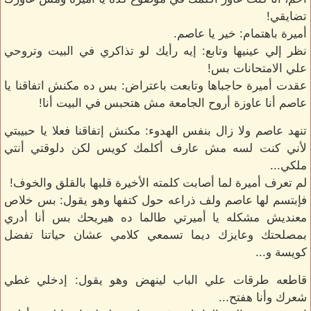
تضايقي!
أميرة باهتمام: خير يا عاصم.
نظر إلي عينيها وتابع: إيه رأيك لو تذاكري في البيت وتروحي
علي الامتحانات بس!
عقدت أميرة حاجباها وتابعت باعتراض: بس ده مكنش اتفاقنا يا
عاصم أنا عاوزة أروح الجامعة مش هتحبس في البيت أنا!
تنهد عاصم ولا زال بنفس الهدوء: مكنش إتفاقنا فعلا يا حبيبتي
لأني كنت لسه مش عارف أكلمك كويس لكن دلوقتي أنتي
ملكي...
لم تعرف أميرة لما أصابت كلمته الأخيرة قلبها بالقلق والخوف!
فإبتسم لها عاصم ولف ذراعه حول كتفها وهو يقول: بس خلاص
معنديش مشكله يا أميرتي طالما ده هيريحك بس أنا أدري
بمصلحتك وعايزك ديما تسمعي كلامي عشان حياتنا تفضل
كويسة و...
قاطعه طرقات علي الباب لينهض وهو يقول: إدخلي غطي
شعرك وأنا هفتح...