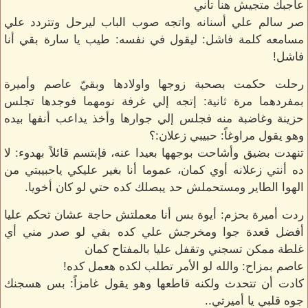
عاجبك متجيش هنا تاني
صر سالم علي أسنانه واتجه صوب الباب ليرحل وتتردد علي
مسامعه كلمة فاشل: ليقول في نفسه: طيب يا سارة بقي أنا
فاشل!
رحلت حكمت بصحبة زوجها واولادها وبقيّ عاصم وأميرة
بمفردهما مرة ثانية: إتجه إلي غرفة نومهما فوجدها تجلس
حزينة وغاضبة منه فجلس إلي جوارها وأخذ يداعب أنفها بيده
وهو يقول مراوغاً: حبيبي زعلان:؟
تنهدت بضيق وأشاحت بوجهها بعيدا عنه، فإبتسم قائلاً بهدوء: لا
ده أنتي زعلانه أوي كمان، عموما أنا بغير عليكي ياحبيبتي من
الهوا الطاير ومستحملش حد يبصلك كده حتي لو كان أخويا.
ردت أميرة بحزم: أيوة بس أنا معملتش حاجة عشان تحكم عليا
أفضل قعدة جوا ومخرجش علي كده بقي لو صدر مني أي
غلطة ممكن تسجني وتقفل عليا بالمفتاح كمان
عاصم بمزاح: والله لو الأمر تطلب لكده هعمل كده!
كادت أن تتحدث ولكنه قاطعها وهو يقول غامزاً: بس هسجنك
جوه قلبي يا أميرتي..