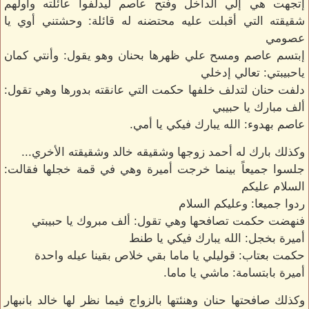
إتجهت هي إلي الداخل وفتح عاصم ليدلفوا عائلته وأولهم
شقيقته التي أقبلت عليه محتضنه له قائلة: وحشتني أوي يا
عصومي
إبتسم عاصم ومسح علي ظهرها بحنان وهو يقول: وأنتي كمان
ياحبيبتي: تعالي إدخلي
دلفت حنان لتدلف خلفها حكمت التي عانقته بدورها وهي تقول:
ألف مبارك يا حبيبي
عاصم بهدوء: الله يبارك فيكي يا أمي.
وكذلك بارك له أحمد زوجها وشقيقه خالد وشقيقته الأخري...
جلسوا جميعاً بينما خرجت أميرة وهي في قمة خجلها فقالت:
السلام عليكم
ردوا جميعا: وعليكم السلام
فنهضت حكمت تصافحها وهي تقول: ألف مبروك يا حبيبتي
أميرة بخجل: الله يبارك فيكي يا طنط
حكمت بعتاب: قوليلي يا ماما بقي خلاص بقينا عيله واحدة
أميرة بابتسامة: ماشي يا ماما.
وكذلك صافحتها حنان وهنئتها بالزواج فيما نظر لها خالد بانبهار