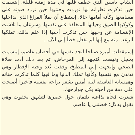
الشاب ياسين الذي خطف قلبها في مدة زمنيه قليلة، إبتسمت
حين تذكرت نظراته لها توردت وجنتيها حين تردد صوته علي
مسامعها وكأنه أمامها حالا، إستطاع أن يملأ الفراغ الذي بداخلها
وكوكبها الضيق وحياتها المنغلقة علي نفسها، وسرعان ما تلاشت
الإبتسامة عن وجهها حين تذكرت أخيها إذا علم بذلك، تملكها
الرعب منه مع إنها لم تفعل خطأ إلي الآن...
إستيقظت أميرة صباحا لتجد نفسها في أحضان عاصم، إبتسمت
بخجل ونهضت مُتجهه إلي المرحاض، ثم بعد ذلك أدت صلاة
الضحي وإتجهت إلي المطبخ، وقفت تُعد وجبة الإفطار وهي
تدندن مع نفسها وكأنها تملك الدنيا وما فيها كلما تذكرت حنانه
وهمساته العاشقه ليلة أمس تشعر براحة نفسية فأخيرا أصبحت
علي ذمة من أحبته بكل جوارحها..
شعرت فجأة بذاعيه تلتفان حول خصرها لتشهق بخفوت وهي
تقول بدلال: خضتني يا عاصم.