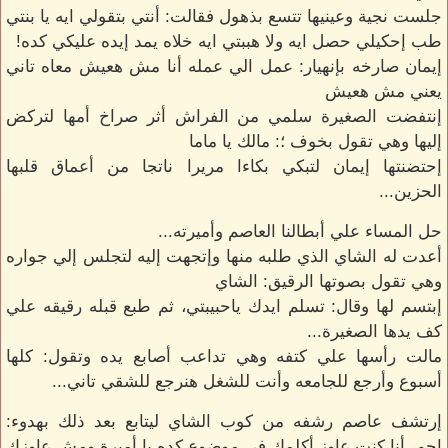
جلست نجية وعينيها تتسع بذهول فقالت: أنتي بتقولي ايه يا بنتي
طب إحكيلي حصل ايه ولا هببتي ايه خلاه يمد إيده عليكي كده!
إيمان صارخه بإنهيار: عمل الي عمله أنا مش هعيش معاه تاني
يعني مش هعيش
إنتفضت الصغيرة سلمي من الفراش أثر صراخ أمها لتركض
إليها وهي تقول بخوف ؛: مالك يا ماما
إحتضنتها إيمان لتبكي بكاءا مريرا ناتجا من أعماق قلبها
الحزين...
حل المساء علي أبطالنا العاصم وأميرته...
أعدت له الشاي الذي طلبه منها وإتجهت إليه لتجلس إلي جواره
وهي تقول بصوتها الرقيق: الشاي
إبتسم لها وقال: تسلم ايدك ياحبيبتي، ثم طبع قبله رقيقه علي
كف يدها الصغيرة...
مالت رأسها علي كتفه وهي تداعب أصابع يده وتقول: كلها
أسبوع وأرجع للجامعه وأنت للشغل هنرجع للشقي تاني...
إرتشف عاصم رشفه من كوب الشاي ليتابع بعد ذلك بهدوء:
احم، أنا كنت عاوز أكلمك في موضوع كده يا أميرة ومش عاوزك