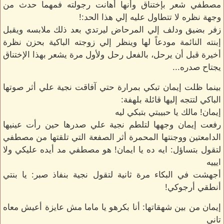
مصطفي شعر بإختناق وأنها أهانت رجولته فمهما حدث من
وجهة نظره لا تتطاول عليه إلي هذا الحد:!
زفر بضيق ودلف إلي المرحاض ليرتدي بعد ذلك ملابسه ويقبل
إبنته النائمة مودعاً لها وينظر إلي زوجته الباكية بحزن نظرة
أخيرة قبل أن يرحل، بالفعل رحل ولأول مرة يشعر بهذا الإختناق
يجتاح صدره...
بينما ظلت إيمان تبكي بمرارة حتي آفاقت نجية علي أثر صوتها
الباكي لتتجه إليها قائلة بلهفة:
إيمان! مالك يا حبيبتي بتبكي ليه
رفعت إيمان وجهها لتلطم نجية علي صدرها حين رأت عينيها
الدامعتين ووجنتها المحمرة أثر الصفعة التي تلقتها من مصطفي
لتقول بتساؤل: ايه ده يا ايمان! هو مصطفي مد أيده عليكي ولا
ايييه
أجهشت في البكاء مرة ثانية لتقول نجية بنفاذ صبر: يا بنتي
أنطقي أرجوكي!
إيمان من بين شهقاتها: أنا بكرهو يا ماما مش عايزة أعيش معاه
تاني