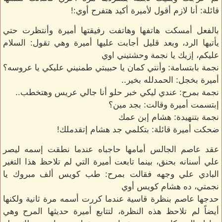
قائلة: أنا لازم أقول لأميرة أكيد هتفرح أوي:!
بالفعل أمسكت هاتفها وهاتفت رفيقتها أميرة وأنتظرت حتي
يأتيها الرد، وبعد قليل أجابت عليها أميرة وهي تقول: السلام
عليكم، إزيك يا نجمة وحشتيني اوي
نجمة بابتسامة: وأنتي كمان يا حبيبتي طمنيني عليكي يا عروسه؟
أميرة بخجل: الحمدلله بخير..
نجمة بمرح: عندي ليكي خبر حلو أنا جالي عريس وهتخطب..
إبتسمت أميرة وقالت: بجد مين؟
نجمة بتنهيدة: هشام إبن عمك
ضحكت أميرة قائلة: بتكلمي جد هشام إتقدملك!
عقد عاصم الجالس أمامها حاجباه عندما نطقت إسمه ليصر
علي أسنانه بحنق، بينما تابعت أميرة التي لم تلاحظ هذا التغير
البادي علي وجهه فقالت بمرح: طب كويس ألف مبروك يا
نجمتي، ده هشام كويس أوي
حدجها عاصم بنظرة قاسية عندما كررت أسمه مرة ثانية ولكنها
أيضاً لم تلاحظ هذه النظرة، لتتابع أميرة حديثها المرح وهي