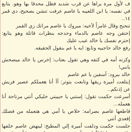
ف لأول مرة يراها عن قرب شديد فظل محدقا بها وهو. يتابع
في نفسه: يا ابن اللعيبه يا عاصم عرفت تنشن بصحيح، دي قمر
١٤..
تنحنح وقال غامزاً لأخيه: مبروك يا عاصم مراتك زي القمر
إحتقن وجه عاصم بالدماء وحدجه بنظرات قاتلة وهو يتابع:
إحترم نفسك يا خالد عيب عليك
رفع خالد حاجبيه وتابع: ايه يا عم بنقول الحقيقه.
وكزته أمه في كتفه وهي تقول بعتاب: إخرس يا خالد ميصحش
يابني!
خالد ببرود: آسفين يا عم عاصم
إبتلعت أميرة ريقها وتابعت بتوتر: آآ أنا هعملكم عصير فريش
عن إذنكم..
أسرعت حكمت تقول: إستني يا حبيبتي خليكي أنتي مرتاحة أنا
هعمله...
قاطعها عاصم بصرامه: خلاص يا أمي هي هتعمله من فضلك
إقعدي أنتي
جلست حكمت ودلفت أميرة إلي المطبخ: لينهض عاصم خلفها