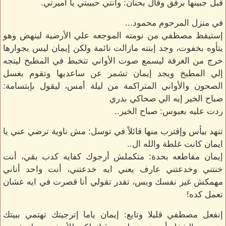
قبل جبينها برفق وقال بحنان: وأنتي حبيبتي يا أميرتي.
في منزل المرحوم محمود...
إستيقظ مصطفي من نومته الموجعه علي الأرضية لينهض وهو
يتأوه بخفوت، وجد إبنته مازالت نائمة ولكن إيمان ليس بجوارها
خرج من الغرفة ليسمع صوت الأواني تتخبط في المطبخ ليتجه
إلي المطبخ ويجد إيمان تشمر عن ساعديها وتقوم بغسل
الصحون والأواني المتراكمة من ليلة أمس، ليقول بإبتسامة:
صباح الخير إيه الي صحاكي بدري
ردت عليه بعبوس: صباح الخير..
تنهد بيأس وإقترب منها قائلاً في توسل: مش ناوية ترضي عني يا
ايمان كانت غلطة والله ال..
إيمان مقاطعه بحدة: متكملش أرجوك كفايه كدب بقي، أنت
خنتني وخدعتني عارف يعني ايه خدعتني، أنت واحد أناني
مهمكش غير نفسك وبس، تقدر تقولي أنا قصرت في ايه عشان
تعمل كده!
إنفعل مصطفي قليلا وتابع: إيمان ياما إترجيتك تهتمي ببيتك