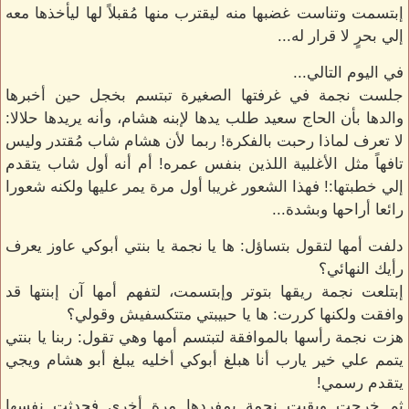
إبتسمت وتناست غضبها منه ليقترب منها مُقبلاً لها ليأخذها معه
إلي بحرٍ لا قرار له...
في اليوم التالي...
جلست نجمة في غرفتها الصغيرة تبتسم بخجل حين أخبرها
والدها بأن الحاج سعيد طلب يدها لإبنه هشام، وأنه يريدها حلالا:
لا تعرف لماذا رحبت بالفكرة! ربما لأن هشام شاب مُقتدر وليس
تافهاً مثل الأغلبية اللذين بنفس عمره! أم أنه أول شاب يتقدم
إلي خطبتها:! فهذا الشعور غريبا أول مرة يمر عليها ولكنه شعورا
رائعا أراحها وبشدة...
دلفت أمها لتقول بتساؤل: ها يا نجمة يا بنتي أبوكي عاوز يعرف
رأيك النهائي؟
إبتلعت نجمة ريقها بتوتر وإبتسمت، لتفهم أمها آن إبنتها قد
وافقت ولكنها كررت: ها يا حبيبتي متتكسفيش وقولي؟
هزت نجمة رأسها بالموافقة لتبتسم أمها وهي تقول: ربنا يا بنتي
يتمم علي خير يارب أنا هبلغ أبوكي أخليه يبلغ أبو هشام ويجي
يتقدم رسمي!
ثم خرجت وبقيت نجمة بمفردها مرة أخري فحدثت نفسها