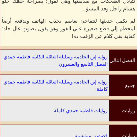
تتبادل الضحكات مع صديقتها وهي تقول: بصراحة حظك حلو
هشام راجل وقد المسؤ...
لم تكمل حديثها لتتفاجئ بعاصم يجذب الهاتف ويدفعه أرضاً
ليتحطم إلي قطع صغيرة علي الفور وهو يقول بصوتٍ عالِ حاد:
كفاية بقي كلام عن الزفت ده!
رواية إبن الخادمة وسليلة العائلة للكاتبة فاطمة حمدي
الفصل التالي
الفصل التاسع والعشرون
رواية إبن الخادمة وسليلة العائلة للكاتبة فاطمة حمدي
جميع
كاملة
الفصول
روايات
روايات فاطمة حمدي كاملة
الكاتب
روايات
قصص رومانسية