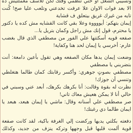
وتسيبي الشغل أو حتي تنظمي وقتك لكن للأسف معملتيش ده
الا بعد فوات الاوان علا عرفت تخدعني وتلعب عليا صح! كُنت
تايه من غيرك غريق بيتعلق ف قشاية
إيمان بتهكم: أيووووة وعلا بقي كانت القشايه مش كده يا دكتور
يا محترم، قول إنك مش راجل وكمان بتريل يا...
صفعه قويه أسكتتها علي الفور من مصطفي الذي قال بغضب
عارم: أخرسي يا إيمان لحد هنا وكفاية!
وضعت إيمان يدها مكان الصفعه وهي تقول بأعين دامعة: أنت
بتضربني يا مصطفي
مصطفي بصوتٍ جوهري: وأكسر رقابتك كمان طالما هتغلطي
وتنسي أن جوزك!
نظرت له بقوة وقالت: أنا بكرهك بكرهك، أبعد عني وسبني في
حالي أنا لا يمكن هعيش معاك تاني!
صر مصطفي علي أسنانه وقال: ماشي يا إيمان هبعد، هبعد يا
ايمان طالما دي رغبتك!
دفعته بكلتي يديها وركضت إلي الغرفة باكية، لقد كانت صفعة
قوية ألمت قلبها قبل وجهها وتركه ينزف من جديد، وكذلك