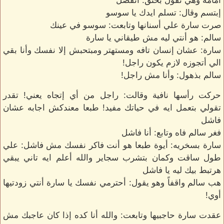
أمامه وهي تقول بحنق: اتفضل
إبتسم وقال: تسلم ايدك يا سوسو
صرت سارة علي أسنانها وتابعت: سوسو في عينك
سالم: هو أنتي ليه مش طيقاني يا سارة
سارة: عشان إنسان تافه ومستهتر ومبتحبش إلا نفسك وأنا بقي
الي أتجوزه لازم يكون راجل!
سالم بذهول: وأنا مش راجل!
حركت رأسها نافية وقالت: راجل من أي إتجاه يعني! تقدر
تقولي بتعمل ايه في حياتك مفيد! طبعا معندكش اجابه عشان
فاشل
فغر سالم فاه وتابع: أنا فاشل
سارة بسخريه: أيوة طبعا هو أنت فاكر نفسك مش فاشل: علي
طول ساقت وكمان بتشرب سجاير والله أعلم ايه تاني يبقي
هرتبط بيك ليه يا فاشل
هب سالم واقفاً وهو يقول: أحترمي نفسك يا سارة أنتي زودتيها
أوي!
عقدت سارة حاجبيها وتابعت: والله أنا كده إذا كان عاجبك مش