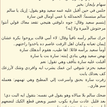
سهام بإيجاز: بخير
جلس في حين أقبل عليه عمه سعيد وهو يقول: إزيك يا سالم
سالم مبتسمآ: الحمدلله يا عمي أومال فين سارة
إبتسم سعيد وقال: جوه دلوقتي هتيجي تقعد معاك قولي أنتوا
مرحتوش لأميرة ولا إيه؟
حرك سالم رأسه نافياً وقال: لاء أمي قالت يروحوا بكرة عشان
إيمان تعبانه وكمان اهل الزفت عاصم ده ياخدوا راحتهم..
أومأ سعيد برأسه قائلا: اها طيب، هقوم أندهلك سارة
نهض سعيد وهي ينادي إبنته: سارة بت يا سارة
أقبلت عليه سارة بتأفف وهي تقول: نعم
سعيد بحزم: شوفي ابن عمك يشرب ايه وافردي وشك لأرزعك
كف يعدلك يابت
زفرت سارة بحنق وأسرعت إلي المطبخ وهي تهمهم: هعمله
سم هاري..
ضحك سالم بلا مبالاه وهو يقول في نفسه: بتقول ايه البت دي!
بعد قليل عادت سارة بكوب عصير وبعض قطع الكيك لتضعهم