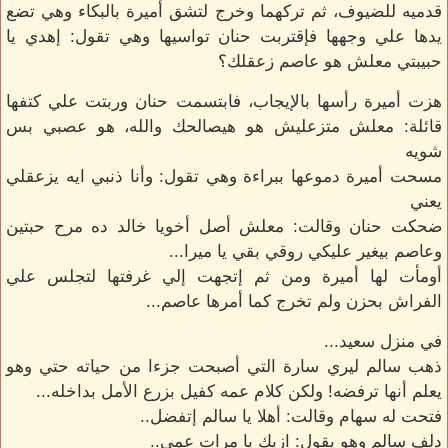
قدميه للضيوف، ثم تركهما وخرج لتشق أميرة بالبكاء وهي تضع
يدها علي وجهها فإقتربت حنان تواسيها وهي تقول: إهدي يا
حبيبتي معلش هو عاصم زعقلك؟
هزت أميرة رأسها بالإيجاب، فابتسمت حنان وربتت علي كتفها
قائلة: معلش متزعليش هو هيصالحك والله، هو عصبي بس
شويه
مسحت أميرة دموعها ببراءة وهي تقول: وأنا ذنبي ايه يزعقلي
يعني
ضحكت حنان وقالت: معلش أصل أخويا خالد ده مرح حبتين
وعاصم بيغير عليكي روقي بقي يا ميرا...
أومأت لها أميرة ومن ثم إتجهت إلي غرفتها لتجلس علي
الفراش بحزن ولم تخرج كما أمرها عاصم...
في منزل سعيد...
ذهب سالم ليري سارة التي أصبحت جزءا من حياته حتي وهو
يعلم أنها ترفضه! ولكن كلام عمه كفيل بزرع الأمل بداخله...
فتحت له سهام وقالت: أهلا يا سالم إتفضل..
دلف سالم وهو يقول: ازيك يا مرات عمي..