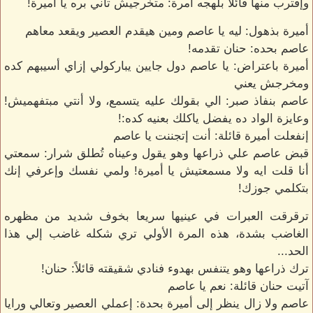
وإقترب منها قائلاً بلهجه آمرة: متخرجيش تاني بره يا أميرة!
أميرة بذهول: ليه يا عاصم ومين هيقدم العصير ويقعد معاهم
عاصم بحده: حنان تقدمه!
أميرة باعتراض: يا عاصم دول جايين يباركولي إزاي أسيبهم كده
ومخرجش يعني
عاصم بنفاذ صبر: الي بقولك عليه يتسمع، ولا أنتي مبتفهميش!
وعايزة الواد ده يفضل ياكلك بعنيه كده:!
إنفعلت أميرة قائلة: أنت إتجننت يا عاصم
قبض عاصم علي ذراعها وهو يقول وعيناه تُطلق شرار: سمعتي
أنا قلت ايه ولا مسمعتيش يا أميرة! ولمي نفسك وإعرفي إنك
بتكلمي جوزك!
ترقرقت العبرات في عينيها سريعا بخوف شديد من مظهره
الغاضب بشدة، هذه المرة الأولي تري شكله غاضب إلي هذا
الحد...
ترك ذراعها وهو يتنفس بهدوء فنادي شقيقته قائلاً: حنان!
آتيت حنان قائلة: نعم يا عاصم
عاصم ولا زال ينظر إلى أميرة بحدة: إعملي العصير وتعالي ورايا