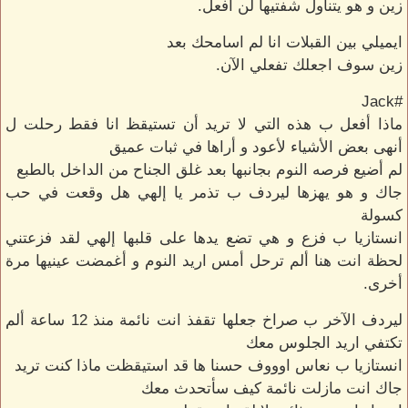
زين و هو يتناول شفتيها لن أفعل.
ايميلي بين القبلات انا لم اسامحك بعد
زين سوف اجعلك تفعلي الآن.
#Jack
ماذا أفعل ب هذه التي لا تريد أن تستيقظ انا فقط رحلت ل
أنهى بعض الأشياء لأعود و أراها في ثبات عميق
لم أضيع فرصه النوم بجانبها بعد غلق الجناح من الداخل بالطبع
جاك و هو يهزها ليردف ب تذمر يا إلهي هل وقعت في حب
كسولة
انستازيا ب فزع و هي تضع يدها على قلبها إلهي لقد فزعتني
لحظة انت هنا ألم ترحل أمس اريد النوم و أغمضت عينيها مرة
أخرى.
ليردف الآخر ب صراخ جعلها تقفذ انت نائمة منذ 12 ساعة ألم
تكتفي اريد الجلوس معك
انستازيا ب نعاس اوووف حسنا ها قد استيقظت ماذا كنت تريد
جاك انت مازلت نائمة كيف سأتحدث معك