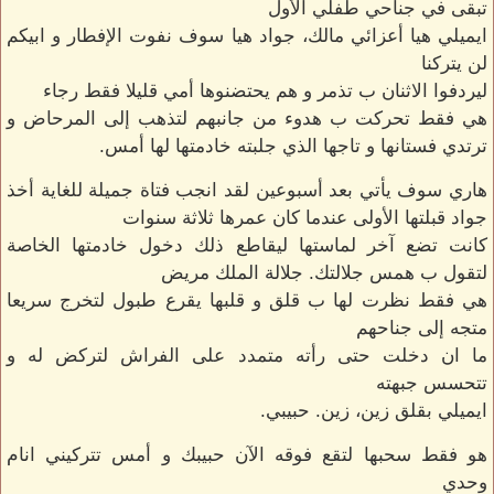
تبقى في جناحي طفلي الأول
ايميلي هيا أعزائي مالك، جواد هيا سوف نفوت الإفطار و ابيكم
لن يتركنا
ليردفوا الاثنان ب تذمر و هم يحتضنوها أمي قليلا فقط رجاء
هي فقط تحركت ب هدوء من جانبهم لتذهب إلى المرحاض و
ترتدي فستانها و تاجها الذي جلبته خادمتها لها أمس.
هاري سوف يأتي بعد أسبوعين لقد انجب فتاة جميلة للغاية أخذ
جواد قبلتها الأولى عندما كان عمرها ثلاثة سنوات
كانت تضع آخر لماستها ليقاطع ذلك دخول خادمتها الخاصة
لتقول ب همس جلالتك. جلالة الملك مريض
هي فقط نظرت لها ب قلق و قلبها يقرع طبول لتخرج سريعا
متجه إلى جناحهم
ما ان دخلت حتى رأته متمدد على الفراش لتركض له و
تتحسس جبهته
ايميلي بقلق زين، زين. حبيبي.
هو فقط سحبها لتقع فوقه الآن حبيبك و أمس تتركيني انام
وحدي