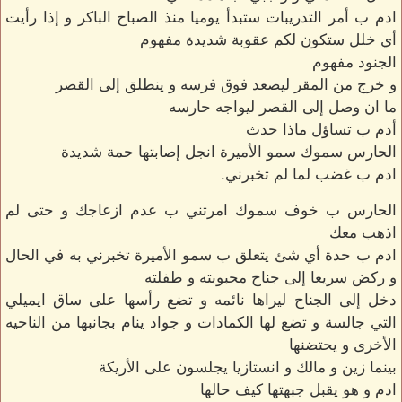
ادم ب أمر التدريبات ستبدأ يوميا منذ الصباح الباكر و إذا رأيت
أي خلل ستكون لكم عقوبة شديدة مفهوم
الجنود مفهوم
و خرج من المقر ليصعد فوق فرسه و ينطلق إلى القصر
ما ان وصل إلى القصر ليواجه حارسه
أدم ب تساؤل ماذا حدث
الحارس سموك سمو الأميرة انجل إصابتها حمة شديدة
ادم ب غضب لما لم تخبرني.
الحارس ب خوف سموك امرتني ب عدم ازعاجك و حتى لم
اذهب معك
ادم ب حدة أي شئ يتعلق ب سمو الأميرة تخبرني به في الحال
و ركض سريعا إلى جناح محبوبته و طفلته
دخل إلى الجناح ليراها نائمه و تضع رأسها على ساق ايميلي
التي جالسة و تضع لها الكمادات و جواد ينام بجانبها من الناحيه
الأخرى و يحتضنها
بينما زين و مالك و انستازيا يجلسون على الأريكة
ادم و هو يقبل جبهتها كيف حالها