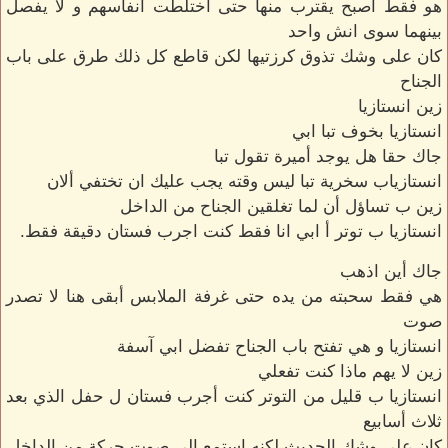
هو فقط أصبح يقترب منها حتى اختلطت أنفاسهم و لا يفصل
بينهما سوى انش واحد
كان على وشك تذوق كرزتيها لكن قاطع كل ذلك طرق على باب
الجناح
زين انستازيا
انستازيا بخوف تبا ابي
جاك حقا هل يوجد أميرة تقول تبا
انستازياب سخرية تبا ليس وقته يجب عليك ان تختفي ألان
زين ب تساؤل أن لما تغلقين الجناح من الداخل
انستازيا ب توتر أ ابي انا فقط كنت اجرب فستان دقيقة فقط.
جاك أين اذهب
هي فقط سحبته من يده حتى غرفة الملابس أبقى هنا لا تصدر
صوت
انستازيا و هي تفتح باب الجناح تفضل ابي آسفة
زين لا يهم ماذا كنت تفعلي
انستازيا ب قليل من التوتر كنت أجرب فستان ل حفل الذي بعد
ثلاث أسابيع
كان على وشك الحديث لكنه استمع الى صوت حركة من الداخل