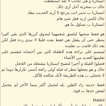
انستازيا و هي تتثائب لا لقد استيقظت
جاك ب سخرية أجل أرى ذلك
انستازيا ب تذمر انت مزعج لا أريد الحديث معك
جاك لكنني اريد فعل شئ هام
انستازيا ب تساؤل ما هو.
هو فقط سحبها ليلصق شفتيهما ليتذوق كرزها الذي بقي كثيرا
ينتظر حتى أن يفعل هي فقط بقت قليلا لا تبدي ردة فعل لكن
بعد ذلك قامت ب تقليده
ليبتسم على براءة هذه الطفلة التي بين أحضانه ليقسم على
تعليمها العديد من الأشياء
فصلوا القبلة و أخيرا لتصبح انستازيا مشتعله من الخجل
جاك و هو يجعلها تنظر له قبلة أولى رائعة أتمنى تكرارها دوما ثم
لا تخجلي ب هذه الطريقة لأنك صالحه للأكل.
فقط حديثه زاد الطين بله لتحمل أكثر بينما الآخر لم يتحمل
ليعض خدها ب قوة.
#Malik