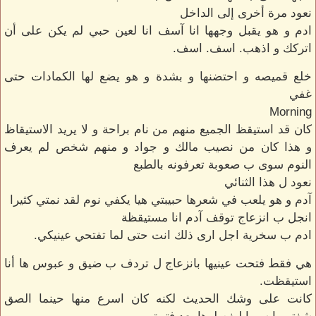
نعود مرة أخرى إلى الداخل
ادم و هو يقبل وجهها انا آسف انا لعين حبي لم يكن على أن
اتركك و اذهب. اسف. اسف.
خلع قميصه و احتضنها و بشدة و هو يضع لها الكمادات حتى
غفي
Morning
كان قد استيقظ الجميع منهم من نام براحة و لا يريد الاستيقاظ
و هذا كان من نصيب مالك و جواد و منهم شخص لم يعرف
النوم سوى ب صعوبة تعرفونه بالطبع
نعود ل هذا الثنائي
آدم و هو يلعب في شعرها حبيبتي هيا يكفي نوم لقد نمتي كثيرا
انجل ب انزعاج توقف آدم انا مستيقظة
ادم ب سخرية اجل ارى ذلك انت حتى لما تفتحي عينيكي.
هي فقط فتحت عينيها بانزعاج ل تردف ب ضيق و عبوس ها أنا
استيقظت.
كانت على وشك الحديث لكنه كان اسرع منها حينما الصق