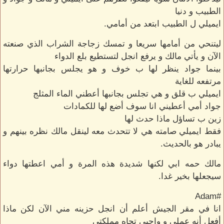
الطبيب و دنيا
ايميلي ل الطبيب ابتعد من أمامي.
ليتنحي من أمامها سريعا و تمسك زجاجة الشراب الذي صنعته
الآن و يأتي مالك و يرفع انجل لتستطيع بلع الدواء
بينما جواد ينظر لها ب خوف و هو يجلس بجانبها حرارتها
مرتفعه للغاية
ايميلي ب قلق و هي تجلس بجانبها أعطني الماء المثلج
جواد أمي أعطيني انا سوف أضع لها للكمادات
زين ب تساؤل ماذا حدث لها
فقط ايميلي صامته هي لا تتحدث معه لينقل مالك نظره بينهم و
يبادر هو بالحديث.
مالك حمه ابي لكنها شديدة هذه المرة و أمي اعطتها دواء
سيجعلها بخير غدا.
#Adam
انا في مقر الجيش أعلم أن انجل حزينه مني الآن لكن ماذا
أفعل أنه عملي و واجبي تجاه مملكتي