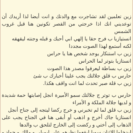
زين تعلمين لقد تشاجرت مع والدتك و انت أيضا لذا أريدك أن
توعديني انك اذا خرجتي من القصر تكونين هنا قبل غروب
الشمس
انستيازيا ب فرح حقا يا إلهي ابي أحبك و قبله وجنته ليقهقه
لكنه أستمع لهذا الصوت مجددا
زين ب استنكار يوجد شخص هنا يا حراس
انستازيا بتوتر لما الحراس
زين ب بساطة ليعرفوا مصدر هذا الصوت
حارس ب قلق جلالتك يجب علينا أخبارك ب شئ
زين ب قلة صبر تحدث لما انت واقف هكذا.
حارس ب توتر ج جلالتك سمو الأميرة انجل إصابتها حمة شديدة
و لديها جلالة الملكة و الأمراء
زين ب قلق لما لم تخبرني و خرج ركضا ليتجه إلى جناح أنجل
انستازيا جاك أخرج و اذهب أو أبقى هنا في الجناح يجب على
الذهاب إلى أختي و ركضت إلى الخارج لتلحق ب والدها
ليدخلوا الاثنان سويا ليقعوا نظرهم على ايميلي و مالك و جواد و