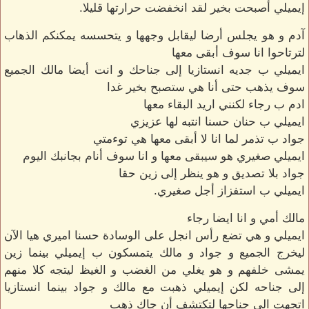
إيميلي أصبحت بخير لقد انخفضت حرارتها قليلا.
آدم و هو يجلس أرضا ليقابل وجهها و يتحسسه يمكنكم الذهاب
لترتاحوا انا سوف أبقى معها
ايميلي ب جديه انستازيا إلى جناحك و انت أيضا مالك الجميع
سوف يذهب حتى أنا هي ستصبح بخير غدا
ادم ب رجاء لكنني اريد البقاء معها
ايميلي ب حنان حسنا انتبه لها عزيزي
جواد ب تذمر لما انا لا أبقى معها هي توءمتي
ايميلي صغيري هو سيبقى معها و انا سوف أنام بجانبك اليوم
جواد بلا تصديق و هو ينظر إلى زين حقا
ايميلي ب استفزاز أجل صغيري.
مالك أمي و انا ايضا رجاء
ايميلي و هي تضع رأس انجل على الوسادة حسنا اميري هيا الآن
ليخرج الجميع و جواد و مالك يتمسكون ب إيميلي بينما زين
يمشى خلفهم و هو يغلي من الغضب و الغيظ ليتجه كلا منهم
إلى جناحه لكن إيميلي ذهبت مع مالك و جواد بينما انستازيا
اتجهت الى جناحها لتكتشف أن جاك ذهب