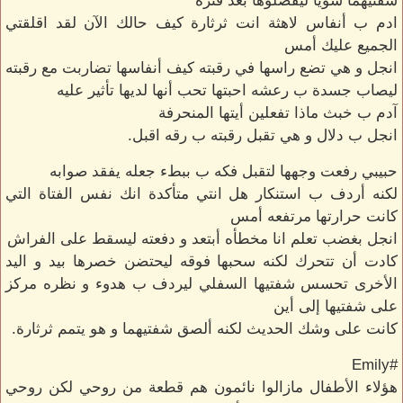
شفتيهما سويا ليفصلوها بعد فترة
ادم ب أنفاس لاهثة انت ثرثارة كيف حالك الآن لقد اقلقتي
الجميع عليك أمس
انجل و هي تضع راسها في رقبته كيف أنفاسها تضاربت مع رقبته
ليصاب جسدة ب رعشه احبتها تحب أنها لديها تأثير عليه
آدم ب خبث ماذا تفعلين أيتها المنحرفة
انجل ب دلال و هي تقبل رقبته ب رقه اقبل.
حبيبي رفعت وجهها لتقبل فكه ب ببطء جعله يفقد صوابه
لكنه أردف ب استنكار هل انتي متأكدة انك نفس الفتاة التي
كانت حرارتها مرتفعه أمس
انجل بغضب تعلم انا مخطأه أبتعد و دفعته ليسقط على الفراش
كادت أن تتحرك لكنه سحبها فوقه ليحتضن خصرها بيد و اليد
الأخرى تحسس شفتيها السفلي ليردف ب هدوء و نظره مركز
على شفتيها إلى أين
كانت على وشك الحديث لكنه ألصق شفتيهما و هو يتمم ثرثارة.
#Emily
هؤلاء الأطفال مازالوا نائمون هم قطعة من روحي لكن روحي