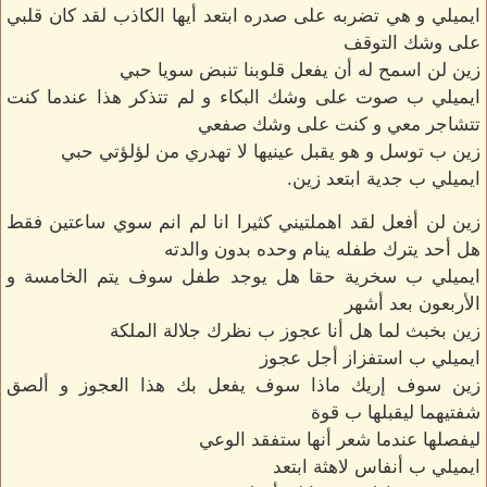
ايميلي و هي تضربه على صدره ابتعد أيها الكاذب لقد كان قلبي
على وشك التوقف
زين لن اسمح له أن يفعل قلوبنا تنبض سويا حبي
ايميلي ب صوت على وشك البكاء و لم تتذكر هذا عندما كنت
تتشاجر معي و كنت على وشك صفعي
زين ب توسل و هو يقبل عينيها لا تهدري من لؤلؤتي حبي
ايميلي ب جدية ابتعد زين.
زين لن أفعل لقد اهملتيني كثيرا انا لم انم سوي ساعتين فقط
هل أحد يترك طفله ينام وحده بدون والدته
ايميلي ب سخرية حقا هل يوجد طفل سوف يتم الخامسة و
الأربعون بعد أشهر
زين بخبث لما هل أنا عجوز ب نظرك جلالة الملكة
ايميلي ب استفزاز أجل عجوز
زين سوف إريك ماذا سوف يفعل بك هذا العجوز و ألصق
شفتيهما ليقبلها ب قوة
ليفصلها عندما شعر أنها ستفقد الوعي
ايميلي ب أنفاس لاهثة ابتعد