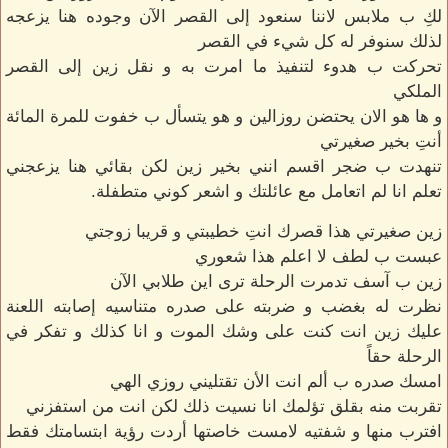
لكِ ب ملابس لاننا سنعود إلى القصر الآن وجوده هنا يزعجه
لذلك سنوفر له كل شيء في القصر
تحركت ب هدوء لتنفيذ ما امرت به و نقل زين إلى القصر
الملكي
و ها هو الان يحتضن روزالين و هو يتسأل ب خفوت للمرة المائة
أنتِ بخير صغيرتي
تنهدت ب ضجر اقسم انني بخير زين لكن بقائي هنا يزعجني
تعلم انا لم اتعامل مع عائلتك و اشعر كوني متطفلة.
زين صغيرتي هذا قصرك انتِ خطيبتي و قريبا زوجتي
عبست ب لطف لا اعلم هذا شعوري
زين ب آسف تدمرت الرحلة ترى اين طلابي الآن
نظرت له بغضب و ضربته على صدره متناسيه إصابته اللعنة
عليك زين انت كنت على وشك الموت و انا كذلك و تفكر في
الرحلة حقاً
امسك صدره ب ألم انت الأن تقتليني روزي الهي
تقربت منه بقلق تؤلمك انا نسيت ذلك لكن انت من استفزني
افترب منها و شفتيه لامست خاصتها أردت رؤية ابتسامتك فقط