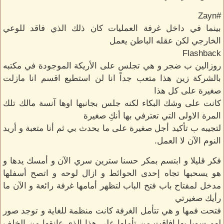
#Zayn
بينما في داخل غرفة العمليات كان ذلك الذي فاقد للوعي
الخارجي لكن عقله الباطن يعمل
Flashback
روزالين ب ضجر و هي تجلس على الأريكة الموجودة في مكتبه
بالشركة زين هذا متعب جداً انا لن استطيع اقسم انا مازلت
صغيرة على كل هذا
كانت على وشك البكاء لكنه جلس بجانبها اوها آنسة مالك تلك
المرة الاولى التي تعترفي بها أنكِ صغيرة
لتجيبه ب تأكيد أجل صغيرة على ما يحدث بي ثم أنا متعبة و أريد
النوم الآن لا العمل.
فكر قليلا و ابتسم بمكر حسنا سترين سري الآن و أمسك يدها و
هو يسحبها تجاه إحدى الحوائط و ازال لوحه و اتصح أسفلها
مدخل لمفتاح باب فتح الباب لتظهر أمامها غرفة رائعة و الآن ما
رأيك صغيرتي
فتحت فمها و هي تتأمل الغرفة كانت منظمة للغاية و توجد صور
لهم سويا بها افاقت من تأملها على هذا الذي عانقها من الخلف