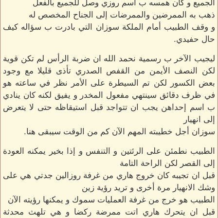
الجميع و كان همسه ب اسم روزي وصل للجميع بالفعل
ذهب به الممرضين والممرضات إلى الجناح المخصص له
و وقف الطبيب أمام الملكة سوزان التي بادرت ب سؤاله كيف
حال حفيدي.
ليجيب الآخر ب رسمية نحمد الله ان ضربة الرأس لم تكن قوية
لكن النصف الأيمن من القفص الصدري تأذى قليلا مع وجود
بعض الكسور لكن تم السيطرة على الأمر نظر في ساعته هو
في ظرف دقائق سينتهي مفعول المخدر و يفيق لكنه كان ينادي
ب اسم إحداهن يجب ان تتواجد قبل استيقاظه حتى لا يتعرض
إلى انهيار
سوزان أجل خطيبته المهم الآن كم من الوقت سيبقى هنا.
الطبيب نطمئن على الرئتين و التنفس و إذا بخير يمكنه العودة
إلى القصر لكن الراحة التامة
قبل ان تجيبه كان خروج هاري من غرفة روزالين جدتي هي على
وشك الانهيار مرة أخرى و تريد رؤية زين
الطبيب هو خرج من غرفة العمليات سموك و يمكنها رؤيته الآن
قبل ان يتحرك هاري اتت ممرضة ركضا و هي تلهث محدثة