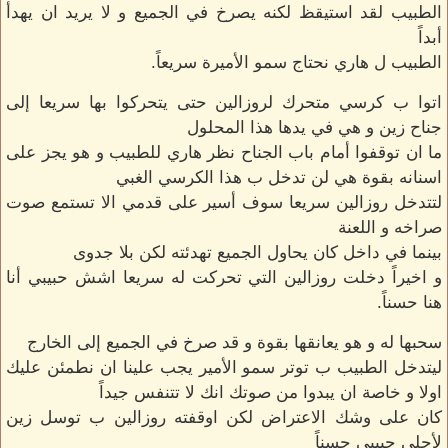
الطبيب لقد استيقظ لكنه يصرخ في الجميع و لا يريد ان يهدأ
أبداً
الطبيب ل هاري نحتاج سمو الأميرة سريعاً.
اتوا ب كرسي متحرك لروزالين حتى يتحركوا بها سريعا إلى
جناح زين و هي في يدها هذا المحلول
ما ان توقفوا أمام باب الجناح نظر هاري للطبيب و هو يجز على
اسنانه بقوة هي لن تدخل ب هذا الكرسي الغبي
لتتدخل روزالين سريعا سوف أسير على قدمي الا تستمع صوت
صراخه و اللعنة
بينما في داخل كان يحاول الجميع تهدئته لكن بلا جدوى
و اخيراً دخلت روزالين التي تحركت له سريعا اشش حبيبي أنا
هنا حسناً.
سحبها له و هو يعانقها بقوة و قد صرخ في الجميع إلى الخارج
ليتدخل الطبيب ب توتر سمو الأمير يجب علينا ان نطمئن عليك
اولا و خاصة ان يبدوا من صوتك انك لا تتنفس جيداً
كان على وشك الاعتراض لكن اوقفته روزالين ب توسل زين
لأجلي حبيبي حسناً