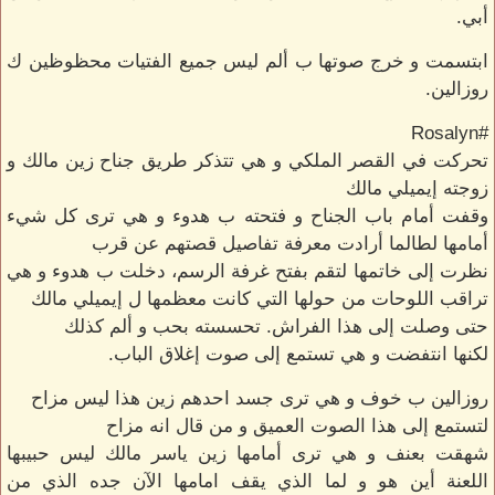
أبي.
ابتسمت و خرج صوتها ب ألم ليس جميع الفتيات محظوظين ك
روزالين.
#Rosalyn
تحركت في القصر الملكي و هي تتذكر طريق جناح زين مالك و
زوجته إيميلي مالك
وقفت أمام باب الجناح و فتحته ب هدوء و هي ترى كل شيء
أمامها لطالما أرادت معرفة تفاصيل قصتهم عن قرب
نظرت إلى خاتمها لتقم بفتح غرفة الرسم، دخلت ب هدوء و هي
تراقب اللوحات من حولها التي كانت معظمها ل إيميلي مالك
حتى وصلت إلى هذا الفراش. تحسسته بحب و ألم كذلك
لكنها انتفضت و هي تستمع إلى صوت إغلاق الباب.
روزالين ب خوف و هي ترى جسد احدهم زين هذا ليس مزاح
لتستمع إلى هذا الصوت العميق و من قال انه مزاح
شهقت بعنف و هي ترى أمامها زين ياسر مالك ليس حبيبها
اللعنة أين هو و لما الذي يقف امامها الآن جده الذي من