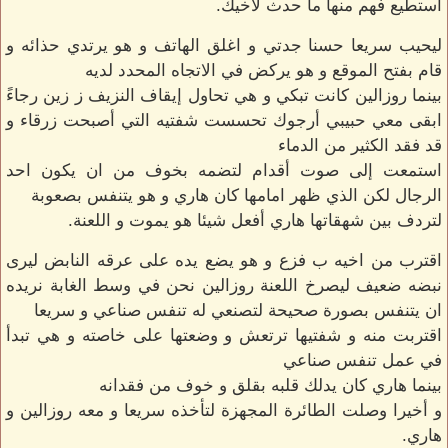
استطيع فهم منها ما حدث لأخيك.
ليحيب سريعا حسنا جدتي و اغلق الهاتف و هو يرتدي حذائه و
قام بفتح الموقع و هو يركض في الاتجاه المحدد لديه
بينما روزالين كانت تبكي و هي تحاول إيقاف النزيف ز زين رجاءً
ابقى معي حبيبي أرجوك تحسست شفتيه التي أصبحت زرقاء و
قد فقد الكثير من الدماء
استمعت إلى صوت أقدام لتضمه بخوف من ان يكون احد
الرجال لكن الذي ظهر امامها كان هاري و هو يتنفس بصعوبة
لتردف بين شهقاتها هاري أفعل شيئا هو يموت و اللعنة.
اقترب من اخيه ب فزع و هو يضع يده على عرقه النابض ليرى
نبضه ضعيف ليصرخ اللعنة روزالين نحن في وسط الغابة نريده
ان يتنفس بصورة صحيحة لتصنعي له تنفس صناعي و سريعا
اقتربت منه و شفتيها ترتعش و وضعتها على خاصته و هي تبدأ
في عمل تنفس صناعي
بينما هاري كان يدلك قلبه بقلق و خوف من فقدانه
و أخيرا وصلت الطائرة المجهزة لتأخذه سريعا و معه روزالين و
هاري.