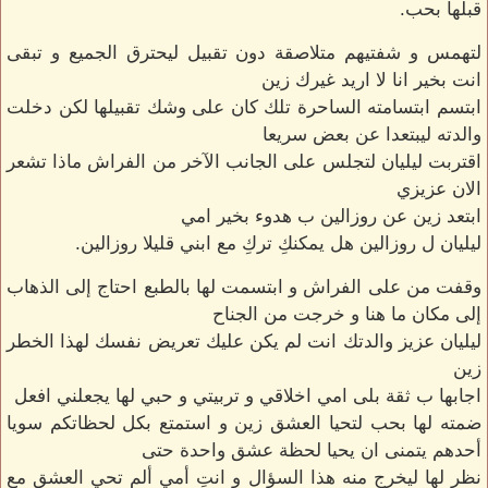
قبلها بحب.
لتهمس و شفتيهم متلاصقة دون تقبيل ليحترق الجميع و تبقى
انت بخير انا لا اريد غيرك زين
ابتسم ابتسامته الساحرة تلك كان على وشك تقبيلها لكن دخلت
والدته ليبتعدا عن بعض سريعا
اقتربت ليليان لتجلس على الجانب الآخر من الفراش ماذا تشعر
الان عزيزي
ابتعد زين عن روزالين ب هدوء بخير امي
ليليان ل روزالين هل يمكنكِ تركِ مع ابني قليلا روزالين.
وقفت من على الفراش و ابتسمت لها بالطبع احتاج إلى الذهاب
إلى مكان ما هنا و خرجت من الجناح
ليليان عزيز والدتك انت لم يكن عليك تعريض نفسك لهذا الخطر
زين
اجابها ب ثقة بلى امي اخلاقي و تربيتي و حبي لها يجعلني افعل
ضمته لها بحب لتحيا العشق زين و استمتع بكل لحظاتكم سويا
أحدهم يتمنى ان يحيا لحظة عشق واحدة حتى
نظر لها ليخرج منه هذا السؤال و انتِ أمي ألم تحي العشق مع