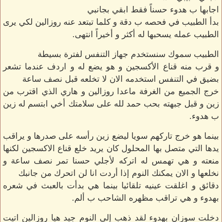
اجابها ب هدوء حسناً فقط ابقي بجانبي
بدأ الطبيب في فحصه ب دقة و كلما تبتعد عنه روزالين لكي يرى
الطبيب عمله يسحبها له أكثر و أخيراً انتهى.
الطبيب سموك سنستخدم جهاز التنفس لفترة بسيطة
و قرب منه قناع الأكسجين و هو يضع له و اردف عندما تشعر
بضيق في التنفس استخدمه الان لا تخلعه قبل نصف ساعة
خرج الجميع من الغرفة ماعدا روزالين و هاري الذي اقترب من
زين و قبل جبهته بحب حمد لله على سلامتك أخي ابتسم له زين
ب هدوء.
بينما هو خرج تاركهم سويا ليضع زين رأسه على صدرها و يراقب
يدها التي متصل بها المحلول كان يريد خلع قناع الاكسجين لكنها
منعته و هي تهمس له اتركه لأجلي حسنا تمر نصف ساعة و
نخلعها و الان يمكنك النوم إذا أردت انا لن اتحرك من جانبك
دقائق و اغلقت عينيه تلقائيا بينما هي بدأت بالعبث في شعره
بهدوء و هي تراقب مظهره الشاحب ب ألم.
دخلت سوزان بهدوء لقد ذهب إلى النوم جيد هيا روزالين اتيت