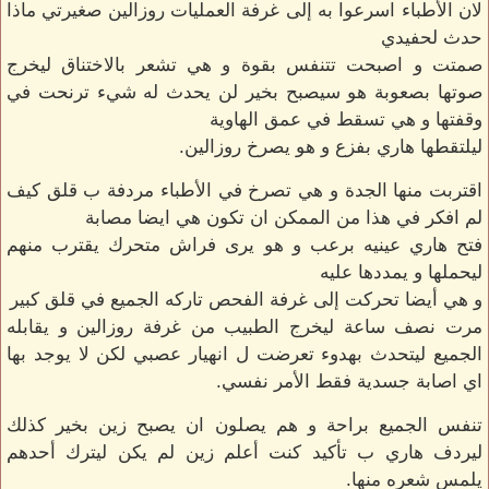
لان الأطباء اسرعوا به إلى غرفة العمليات روزالين صغيرتي ماذا
حدث لحفيدي
صمتت و اصبحت تتنفس بقوة و هي تشعر بالاختناق ليخرج
صوتها بصعوبة هو سيصبح بخير لن يحدث له شيء ترنحت في
وقفتها و هي تسقط في عمق الهاوية
ليلتقطها هاري بفزع و هو يصرخ روزالين.
اقتربت منها الجدة و هي تصرخ في الأطباء مردفة ب قلق كيف
لم افكر في هذا من الممكن ان تكون هي ايضا مصابة
فتح هاري عينيه برعب و هو يرى فراش متحرك يقترب منهم
ليحملها و يمددها عليه
و هي أيضا تحركت إلى غرفة الفحص تاركه الجميع في قلق كبير
مرت نصف ساعة ليخرج الطبيب من غرفة روزالين و يقابله
الجميع ليتحدث بهدوء تعرضت ل انهيار عصبي لكن لا يوجد بها
اي اصابة جسدية فقط الأمر نفسي.
تنفس الجميع براحة و هم يصلون ان يصبح زين بخير كذلك
ليردف هاري ب تأكيد كنت أعلم زين لم يكن ليترك أحدهم
يلمس شعره منها.