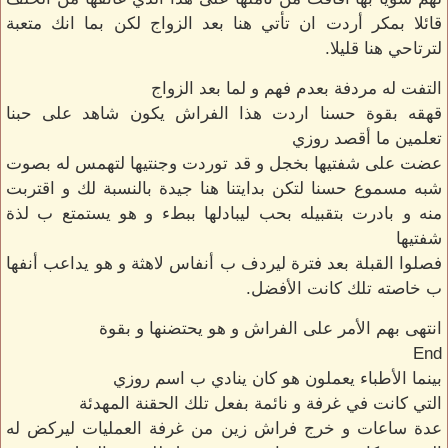
قائلا بمكر أردت ان تأتي هنا بعد الزواج لكن بما انك متعبة
لترتاحي هنا قليلا.
التفت له مردفة بعدم فهم و لما بعد الزواج
قهقه بقوة حسنا اردت هذا الفراش يكون شاهد على حبنا
تعلمين ما أقصد روزي
عضت على شفتيها بخجل و قد توردت وجنتيها لتهمس له بصوت
شبه مسموع حسنا لتكن بدايتنا هنا جيدة بالنسبة لك و اقتربت
منه و بادرت بتقبيله بحب ليبادلها ببطء و هو يستمتع ب لذة
شفتيها
فصلوا القبلة بعد فترة ليردف ب أنفاس لاهثة و هو يداعب أنفها
ب خاصته تلك كانت الأفضل.
انتهى بهم الأمر على الفراش و هو يحتضنها و بقوة
End
بينما الأطباء يعملون هو كان ينادي ب اسم روزي
التي كانت في غرفة و نائمة بفعل تلك الحقنة المهدئة
عدة ساعات و خرج فراش زين من غرفة العمليات ليركض له