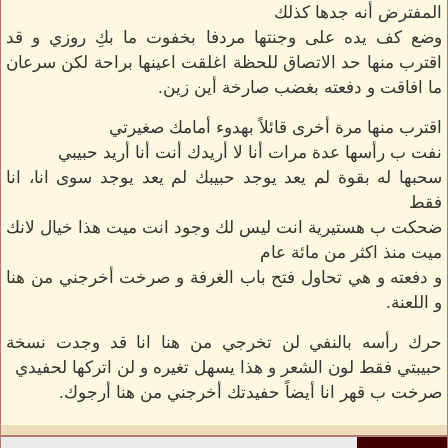
المفترض أنه جدها كذلك
وضع كف يده على وجنتها مردفا بخفوت ما بكِ روزي و قد
اقترب منها حد الاتصاق للحظة اغلقت اعينها براحة لكن سرعان
ما افاقت و دفعته بغضب صارخة أين زين.
اقترب منها مرة أخرى قائلاً بهدوء أمامك صغيرتي
نفت ب رأسها عدة مرات أنا لا أريدك أنت أنا أريد حبيبي
سحبها له بقوة لم يعد يوجد حبيبك لم يعد يوجد سوى انا، انا
فقط
ضحكت ب هستيرية انت ليس لك وجود انت ميت هذا خيال لانك
ميت منذ اكثر من مائة عام
و دفعته و هي تحاول فتح باب الغرفة و صرخت أخرجني من هنا
و اللعنة.
حرك رأسه بالنفي لن تخرجي من هنا انا قد وجدت نسخة
حبيبتي فقط لون الشعر و هذا يسهل تغيره و لن اتركها لحفيدي
صرخت ب قهر انا أيضاً حفيدتك أخرجني من هنا أرجوك.