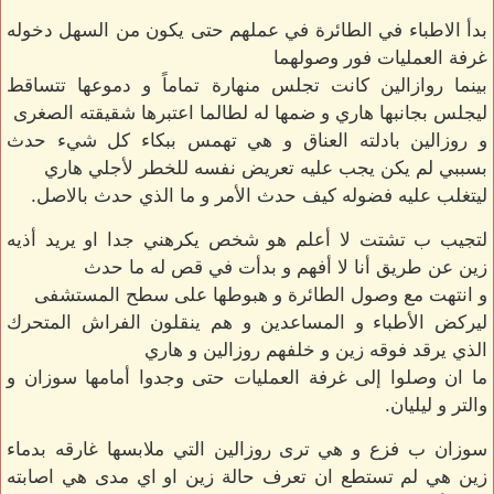
بدأ الاطباء في الطائرة في عملهم حتى يكون من السهل دخوله
غرفة العمليات فور وصولهما
بينما روازالين كانت تجلس منهارة تماماً و دموعها تتساقط
ليجلس بجانبها هاري و ضمها له لطالما اعتبرها شقيقته الصغرى
و روزالين بادلته العناق و هي تهمس ببكاء كل شيء حدث
بسببي لم يكن يجب عليه تعريض نفسه للخطر لأجلي هاري
ليتغلب عليه فضوله كيف حدث الأمر و ما الذي حدث بالاصل.
لتجيب ب تشتت لا أعلم هو شخص يكرهني جدا او يريد أذيه
زين عن طريق أنا لا أفهم و بدأت في قص له ما حدث
و انتهت مع وصول الطائرة و هبوطها على سطح المستشفى
ليركض الأطباء و المساعدين و هم ينقلون الفراش المتحرك
الذي يرقد فوقه زين و خلفهم روزالين و هاري
ما ان وصلوا إلى غرفة العمليات حتى وجدوا أمامها سوزان و
والتر و ليليان.
سوزان ب فزع و هي ترى روزالين التي ملابسها غارقه بدماء
زين هي لم تستطع ان تعرف حالة زين او اي مدى هي اصابته