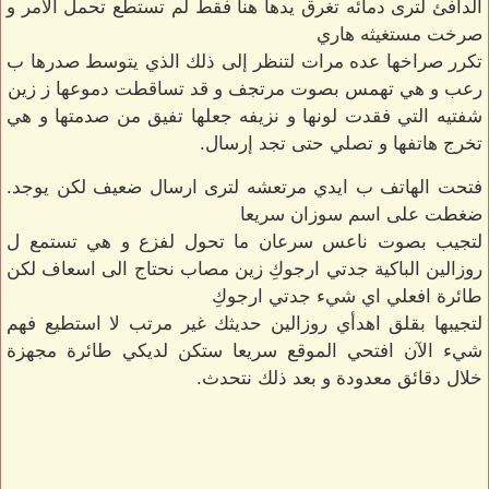
الدافئ لترى دمائه تغرق يدها هنا فقط لم تستطع تحمل الآمر و
صرخت مستغيثه هاري
تكرر صراخها عده مرات لتنظر إلى ذلك الذي يتوسط صدرها ب
رعب و هي تهمس بصوت مرتجف و قد تساقطت دموعها ز زين
شفتيه التي فقدت لونها و نزيفه جعلها تفيق من صدمتها و هي
تخرج هاتفها و تصلي حتى تجد إرسال.
فتحت الهاتف ب ايدي مرتعشه لترى ارسال ضعيف لكن يوجد.
ضغطت على اسم سوزان سريعا
لتجيب بصوت ناعس سرعان ما تحول لفزع و هي تستمع ل
روزالين الباكية جدتي ارجوكِ زين مصاب نحتاج الى اسعاف لكن
طائرة افعلي اي شيء جدتي ارجوكِ
لتجيبها بقلق اهدأي روزالين حديثك غير مرتب لا استطيع فهم
شيء الآن افتحي الموقع سريعا ستكن لديكي طائرة مجهزة
خلال دقائق معدودة و بعد ذلك نتحدث.