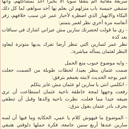
سريعة معاتبة ألم يتفقا سويا الا يخبرا أحد بمشاكلهم، وانها
ستبقي حبيسة باب منزلهم لن يعلم بها أحد سواهم، لما كل ذلك
البكاء والانهيار الذي اضطره لأخبار عمر عن سبب خلافهم، زفر
أنفاسه مرة أخري نظر لعمر يتمتم:
- زي ما قولت لحضرتك سارين مش عيزاني اشارك في سباقات
بعد كدة
نظر عمر لسارين التي تنظر أرضا تفرك يديها متوترة ليعاود
النظر لعثمان يسأله مباشرة:.
- وايه موضوع حبوب منع الحمل
صمت عثمان ينظر بعيدا، لحظات طويلة من الصمت جعلت
عمر يوجه الحديث لابنته يغمغم بترفق:
- اتكلمي انتي يا سارين لو عثمان مش عايز يتكلم
رفعت وجهها لمحة خاطفة ناحية عثمان استطاعت أن تري
ضيقه جيدا مما فعلت، نظرت ناحية والدها وقبل أن تنطقي
بحرف بادر عثمان يقول بنزق:.
- الموضوع ما فيهوش كلام يا عمي، الحكاية وما فيها أن لسه
سارين عندها أربع سنين جامعة، فكرة حملها دلوقتي هتبقي