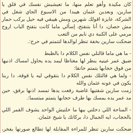
كان مكيدة وأهو تعلم منها، ما تعيشيش نفسك في قلق يا
سارين، وبعدين عثمان هيبدا من الاسبوع الجاي شغل في
الشركة، عايزة اقولك شهرين ومش هيبقي فيه حيل يركب حمار
مش حصان، دا أنا بتنفتخ، إسألي ماما كانت بتفتح الباب اروح
مرمي على الكنبة دي نايم من التعب
ضحكت سارين بخفة تنظر لوالدها لتتمتم في حرج:.
- ما هي ماما قالتلي نفس الكلام دا بالظبط
ضيق عمر عينيه ينظر لها مغتاظا ليمد يده يحاول امساك اذنيها
من فوق حجابها يتمتم حانقا:
- ولما هي قالتلك نفس الكلام دا بتقوقي ليه يا قوقة، دا ربنا
يكون في عونه عثمان والله
زمت سارين شفتيها غاضبة رفعت يدها تمسد اذنها برفق، حين
مد عمر يده يمسك بها طرف حجابها يتمتم مبتسما:.
- المناحة اللي دخلتي بيها ما خلتيش الواحد يشوف القمر اللي
بالحجاب، ايه الجمال دا، بركاتك يا شيخ عثمان.
ضحكت سارين تنظر للمراءة المقابلة لها تطالع صورتها بفخر،