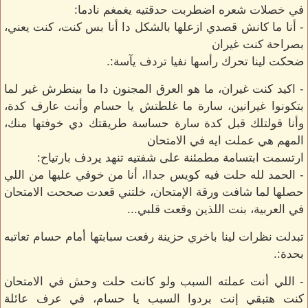
في خصلات شعره اضطربت حدقتيه يغمغم نادما:
- أنا ما كانش قصدي ازعلها بالشكل دا أنا بس كنت، كنت يعني،
بصراحة كنت غيران
ضحكت لينا تحرك رأسها نفيا تردف يآسة:.
- اكيد كنت غيران، ما هو العرق المجنون دا ما بينطرش غير لما
بتكونوا غيرانين، سارة ما غلطتش يا حسام وأنت عارف كدة،
وأنا قولتلك قبل كدة سارة حساسة طريقتك دي خوفتها منك،
المهم هي عملت ايه في الامتحان
ارتسمت ابتسامة مطمئنة على شفتيه تنهد يردف بارتياح:
- الحمد لله حلت فيه كويس جداا، أنا من خوفي عليها من اللي
حصلها لما شافت ورقة الإمتحان، خلتني قعدت صححت الامتحان
في العربية، بنت اللذين وقعت قلبي...
تبدلت نظرات لينا باخري حزينة رفعت سبابتها أمام حسام تعاتبه
بحدة:.
- اللي أنت عملته السبب ولو كانت حلت وحش في الامتحان
كنت هتبقي إنت بردوا السبب يا حسام، في عرف عائلة