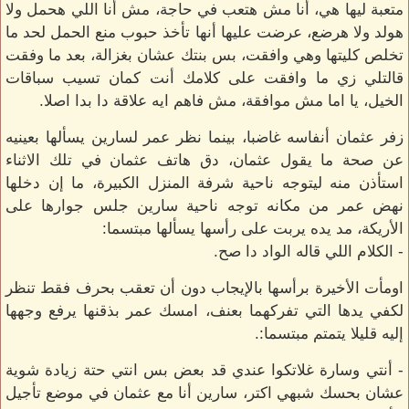
متعبة ليها هي، أنا مش هتعب في حاجة، مش أنا اللي هحمل ولا
هولد ولا هرضع، عرضت عليها أنها تأخذ حبوب منع الحمل لحد ما
تخلص كليتها وهي وافقت، بس بنتك عشان بغزالة، بعد ما وفقت
قالتلي زي ما وافقت على كلامك أنت كمان تسيب سباقات
الخيل، يا اما مش موافقة، مش فاهم ايه علاقة دا بدا اصلا.
زفر عثمان أنفاسه غاضبا، بينما نظر عمر لسارين يسألها بعينيه
عن صحة ما يقول عثمان، دق هاتف عثمان في تلك الاثناء
استأذن منه ليتوجه ناحية شرفة المنزل الكبيرة، ما إن دخلها
نهض عمر من مكانه توجه ناحية سارين جلس جوارها على
الأريكة، مد يده يربت على رأسها يسألها مبتسما:
- الكلام اللي قاله الواد دا صح.
اومأت الأخيرة برأسها بالإيجاب دون أن تعقب بحرف فقط تنظر
لكفي يدها التي تفركهما بعنف، امسك عمر بذقنها يرفع وجهها
إليه قليلا يتمتم مبتسما:.
- أنتي وسارة غلاتكوا عندي قد بعض بس انتي حتة زيادة شوية
عشان بحسك شبهي اكتر، سارين أنا مع عثمان في موضع تأجيل