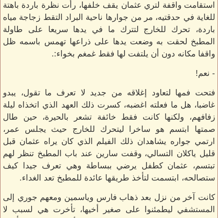
استقامت واقفة لتري عثمان يقف خلفها، رأت نظرة باردة باهتة
للغاية في حدقتيه، مر من جوارها ناحية البراد التقط زجاجة مياه
باردة، تحرك للخارج لتترك ما في يدها سريعا على طاولة
المطبخ لحقت به وضعت يدها على ذراعها تهمس باسمه ظل
واقفا مكانه دون أن يلتفت لها فقط غمغم بخواء:.
- نعم!
فتحت فمها لتعاود إغلاقه من جديد لا تعرف ما تقول، يبدو
غاضبا، هل ما فعلته اغضبه، كسرت ذلك العهد الذي اتخذاه ليلة
زفافهم، ولكنها كانت فقط خائفة تشعر بالحيرة، حين طال
صمتها ابتسم هو ساخرا ليتحرك للخارج حيث يجلس عمر،
ارتمي جواره يشاهدان ذلك الفيلم الذي كان يراه عثمان قبل
قليل ياكلان التسالي، وقفت سارين عند باب المطبخ تنظر لهم
تبتسم، عثمان كطفل يرضي ببساطة وهي تعرف جيدا كيف
ستصالحه، ابتسمت لتأخذ طريقها عائدة للمطبخ تعد الغداء.
كانت آخر من نزل بعد ذهاب فارس وياسمين ومعهم جوري إلى
المستشفي ليطمئنوا على صغير أخيها، تأخرت هي لسبب لا