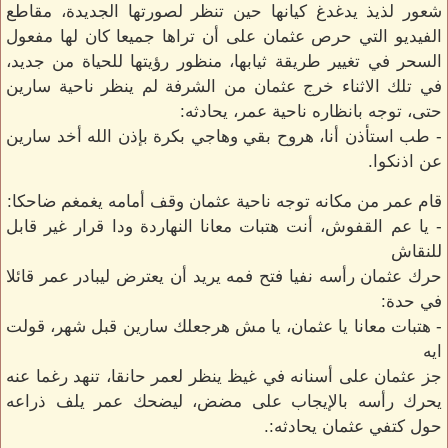
شعور لذيذ يدغدغ كيانها حين تنظر لصورتها الجديدة، مقاطع
الفيديو التي حرص عثمان على أن تراها جميعا كان لها مفعول
السحر في تغيير طريقة ثيابها، منظور رؤيتها للحياة من جديد،
في تلك الاثناء خرج عثمان من الشرفة لم ينظر ناحية سارين
حتى، توجه بانظاره ناحية عمر، يحادثه:
- طب استأذن أنا، هروح بقي وهاجي بكرة بإذن الله أخد سارين
عن اذنكوا.
قام عمر من مكانه توجه ناحية عثمان وقف أمامه يغمغم ضاحكا:
- يا عم القفوش، أنت هتبات معانا النهاردة ودا قرار غير قابل
للنقاش
حرك عثمان رأسه نفيا فتح فمه يريد أن يعترض ليبادر عمر قائلا
في حدة:
- هتبات معانا يا عثمان، يا مش هرجعلك سارين قبل شهر، قولت
ايه
جز عثمان على أسنانه في غيظ ينظر لعمر حانقا، تنهد رغما عنه
يحرك رأسه بالإيجاب على مضض، ليضحك عمر يلف ذراعه
حول كتفي عثمان يحادثه:.