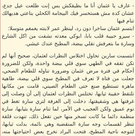
- عارف يا عثمان أنا ما بطيقكش بس إنت طلعت عيل جدع،
عشان كدة مش هستخسر فيك البيجامة الكحلي بتاعتي هديهالك
تنام فيها
ابتسم عثمان ساخرا دون رد، لينظر عمر لابنته يغمغم متوسلا:
- سيرو حبيبة قلب بابا، ابوكي معدته نشفت من اكل الشارع
وسارة ما بتعرفش تقلي بيضة، المطبخ عندك عيشي.
ابتسمت سارين تحاول اختلاس النظرات لعثمان، صحيح أنها لم
تكن تفقه في الطهي سوي قلي بيضة واحدة، ولكن للضرورة
أحكام في فترة مرض عثمان وضرورة تناوله للطعام الصحي،
جعلت من فتاة لا تعرف في المطبخ سوي قلي بيضة، طاهية
ماهرة تستطيع صنع حتى الطعام الصيني، قامت من مكانها
تلتقط حقيبة ثيابها، تختلس النظرات لعثمان إلى أن وصلت إلى
غرفتها هي وشقيقتها، دخلت إلى الغرفة لتري سارة تغط في
نوم عميق ولكن العجيب في الأمر، لما تنام سارة بثيابها، سارة
منظمة دائما ما كانت تسخر منها حين تفعل ذلك، تنهدت قلقة
تنظر لقسمات وجه سارة المنقضبة وهي نائمة، بدلت ثيابها،
لتتوجه ناحية المطبخ، فتحت البراد تخرج بعض احتياجتها منه،