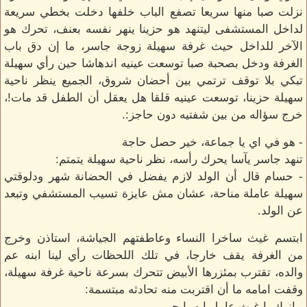
نزلت صبا منها سريعا تصفع الباب خلفها دخلت بخطي سريعة
لداخل المستشفى ليتنهد هو حزينا ينهر نفسه بعنف، تحرك هو
الآخر للداخل حيث غرفة سهيلة زوجة جاسر، ما إن دق باب
الغرفة ودخل بصحبة صبا توسعت عينيه اندهاشا حين رأي سهيلة
تبكي بلا توقف ترتمي بين أحضان شروق، الجميع ينظر ناحية
سهيلة حزينا، توسعت عينيه قلقا هل يعقل أن الطفل قد مات!،
خرج سؤاله من بين شفتيه دون حاجز:.
- هو في اي يا جماعة، خير حصل حاجة
تنهد جاسر يآسا يحرك رأسه، نظر ناحية سهيلة يتمتم:
- حسام قال أن الولد لازم يفضل في الحضانة شهر ودلوقتي
سهيلة عاملة مناحة، عشان مش عايزة تسيب المستشفي وتبعد
عن الولد.
ابتسم غيث ساخرا النساء وعاطفتهم الجياشة، استاذن وخرج
من الغرفة يقف خارجا، في تلك اللحظات رأي لينا ابنه عم
والده، تقترب بمئزرها الأبيض تتحرك بسرعة ناحية غرفة سهيلة،
وقفت امامه ما أن اقتربت منه تحادثه مبتسمة:
- ازيك يا غيث عامل ايه يا حبيبي