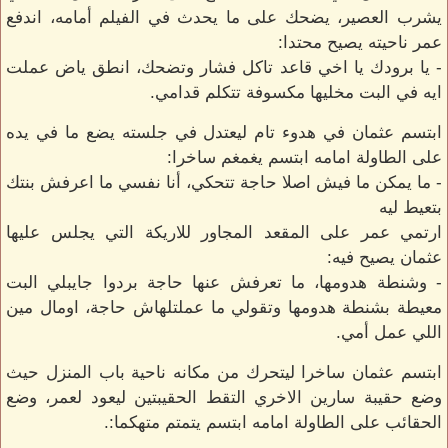
يشرب العصير، يضحك على ما يحدث في الفيلم أمامه، اندفع
عمر ناحيته يصيح محتدا:
- يا برودك يا اخي قاعد تاكل فشار وتضحك، انطق ياض عملت
ايه في البت مخليها مكسوفة تتكلم قدامي.
ابتسم عثمان في هدوء تام ليعتدل في جلسته يضع ما في يده
على الطاولة امامه ابتسم يغمغم ساخرا:
- ما يمكن ما فيش اصلا حاجة تتحكي، أنا نفسي ما اعرفش بنتك
بتعيط ليه
ارتمي عمر على المقعد المجاور للاريكة التي يجلس عليها
عثمان يصيح فيه:
- وشنطة هدومها، ما تعرفش عنها حاجة بردوا جايبلي البت
معيطة بشنطة هدومها وتقولي ما عملتلهاش حاجة، اومال مين
اللي عمل أمي.
ابتسم عثمان ساخرا ليتحرك من مكانه ناحية باب المنزل حيث
وضع حقيبة سارين الاخري التقط الحقيبتين ليعود لعمر، وضع
الحقائب على الطاولة امامه ابتسم يتمتم متهكما:.