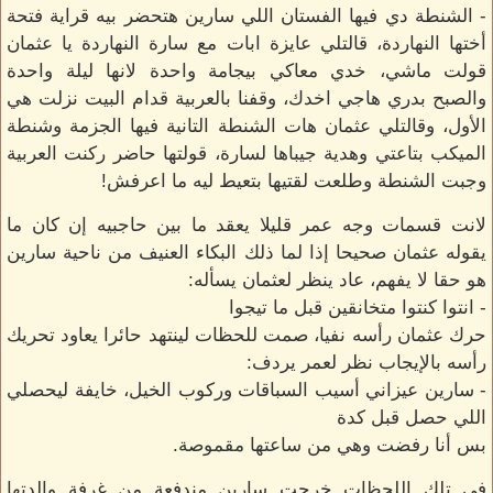
- الشنطة دي فيها الفستان اللي سارين هتحضر بيه قراية فتحة
أختها النهاردة، قالتلي عايزة ابات مع سارة النهاردة يا عثمان
قولت ماشي، خدي معاكي بيجامة واحدة لانها ليلة واحدة
والصبح بدري هاجي اخدك، وقفنا بالعربية قدام البيت نزلت هي
الأول، وقالتلي عثمان هات الشنطة التانية فيها الجزمة وشنطة
الميكب بتاعتي وهدية جيباها لسارة، قولتها حاضر ركنت العربية
وجبت الشنطة وطلعت لقتيها بتعيط ليه ما اعرفش!
لانت قسمات وجه عمر قليلا يعقد ما بين حاجبيه إن كان ما
يقوله عثمان صحيحا إذا لما ذلك البكاء العنيف من ناحية سارين
هو حقا لا يفهم، عاد ينظر لعثمان يسأله:
- انتوا كنتوا متخانقين قبل ما تيجوا
حرك عثمان رأسه نفيا، صمت للحظات لينتهد حائرا يعاود تحريك
رأسه بالإيجاب نظر لعمر يردف:
- سارين عيزاني أسيب السباقات وركوب الخيل، خايفة ليحصلي
اللي حصل قبل كدة
بس أنا رفضت وهي من ساعتها مقموصة.
في تلك اللحظات خرجت سارين مندفعة من غرفة والدتها