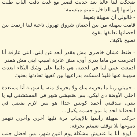
ضحكت لينا عاليا بعد حديث قصير مع غيث دقت الباب طلت
برأسها إلى الداخل تتمتم مبتسمة:
- قالولي أن سهيلة بتعيط
قامت سهيلة من بين أحضان شروق تهرول ناحية لينا ارتمت بين
أحضانها تعانقها بقوة
تصيح باكية:.
- طنط عشان خاطري مش هقدر أبعد عن ابني، انتي عارفة أنا
اتحرمت من ماما بدري أوي، مش عايزة اسيب ابني مش هقدر
ادمعت عيني لينا في لحظة، هي دائما على وشك البكاء ابعدت
سهيلة عنها قليلا امسكت بذراعيها بين كفيها تحادثها بحنو:.
- حبيبتي ربنا ما يحرمه منك ولا يحرمك منه، يا سهيلة أنا مستعدة
اخلي الأوضة دي ليكي، بس هتعيشي شهر في المستشفى ليه يا
بنتي، صدقيني أحمد كويس جداا هو بس لازم يفضل في
الحضانة لحد ما نمو جسمه يكمل...
حركت سهيلة رأسها بالإيجاب مرة تليها أخري وأخري تنهمر
دموعها بلا توقف تغمغم بحرقة:
- ايوة، أنا ما عنديش مشكلة يوم اتنين شهر، بس افضل جنب