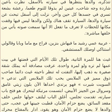
تتذكره، والدها ينتظرها في سيارته بالأسفل، نظرت بأعين
شاردة وجه شاحب، عينين لم يذوقا للنوم طعما، رعشة بشعة
تسري في جسدها كل حين وآخر، نزلت إلى أسفل تبحث عن
سيارة والدها، السيارة تقف هناك ولكن والدها ليس فيها وقفت
مكانها للحظات لا تعرف ما تفعل الا أنها سمعت صوته يأتي من
خلفها مباشرة:.
- عربية عمي رشيد ما فيهاش بنزين، فراح مع ماما وبابا وقالولي
استناكي اوصلك المستشفي.
غيث هنا للمرة الثانية، طوال تلك الأيام التي قضتها في بيت
عمها لم تره ولو لمرة واحدة، عرفت مصادفة أنه يملك شقة
صغيرة به ذهب إليها، التفتت له تنظر ناحيته غيث دائما صاحب
ذوق مميز في الملابس يحب تلك الملابس التي تدعي «
السويت شيرت » فهو يرتدي احداها الآن بلون زيتي غامق
وسروال من الجينز الأبيض، ابتسمت مرتبكة ليتحرك هو فتح باب
سيارته، تقدمت تجلس، أغلق الباب ليلتف حولها جلس خلف
مقعد السائق، يضع حزام الأمان، قطبت جبينها في عجب، حتى
والدها لا يضع حزام الأمان وهو يقود، ادار بالمفتاح محرك