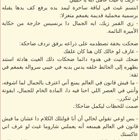
ابتسم غيث في لباقة ساحرة ليمد يده يرفع كف يدها يقبله
برسمية مخملية قديمة يغمغم متغزلا:
- زي القمر زيك، ايه الجمال دا برنسيس خارجة من حكاية
الأميرة النائمة.
ضحكت بخفة تصطدمه على ذراعه برفق تردف ضاحكة:
- عارف لو خالك كان هنا كان علقك
ضحك غيث في هدوء دائما ضحكات ذلك الغيث هادئة استند
بظهره إلى الحائط خلفه يدس يديه في جيبي سرواله يغمغم في
ثقة:
- ما فيش قانون في العالم يمنع أني اعترف بالجمال لما اشوفه،
وأنتي في العصر اللي احنا فيه دا، المادة الخام للجمال، ايقونة
لن تتكرر..
صمت للحظات ليكمل ضاحكا:.
- بس اوعي تقولي لخالي أن أنا قولتلك الكلام دا عشان ما فيش
قانون في العالم هيمنعه أنه يعملني شاروما غيث لو عرف اني
عاكستك