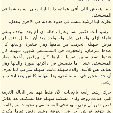
- ما ينفعش اللي أنتي عملتيه دا يا لينا، يعني ايه يعيشوا في
المستشفى
نظرت لينا لرشيد تبتسم في هدوء تحادثه هي الاخري بتعقل:.
- رشيد أنت دكتور نسا وعارف حالة اي أم بعد الولادة بتبقي
عاملة ازاي ولو في شك ولو واحد مية أن الطفل عنده اي
مرض، سهيلة اتحرمت من مامتها وهي صغيرة، والدتها كان
عندها سرطان، واتحجزت في المستشفى شهور، سهيلة كان
عندها تسع سنين تقريبا وباباها كان بيرفض يأخذها معاه
المستشفى عشان ما يفضلش في ذاكرتها صورة والدتها وهي
تعبانة، بس للأسف والدة سهيلة ماتت، سهيلة بتترعب لما تعرف
أن حد محجوز في المستشفى، ودا ابنها ما كانش ينفع ارفض يا
رشيد.
حرك رشيد رأسه بالإيجاب الآن فقط فهم سر الحالة الغريبة
التي اصابت زوجة ولده، مسكينة سهيلة حقا مسكينة، بعد نقاش
قصير تقرر أن تبقي سهيلة في المستشفى بصحبة جاسر وقامت
لينا بتوفيا فراش آخر في الغرفة، رشيد رفض تماما مكوث