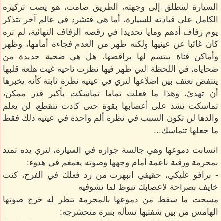
السيارة لينطلق إلى وجهته، الطريق صامت، هو يصب تركيزه
الكامل على قيادته للسيارة، أما هي فتشرد في عالم آخر تتذكر
يوم زفاف أدهم ومايا تحديدا في رقصة الزفاف النهائية، لم تره
كان غائبا عن عينيها ولكنه ظهر من العدم فجاءة أمامها، وظهر
وأماكن فتاة يبتسم لها يراقصها، هل هي ضحية جديدة من
ضحاياه، في اللحظة التي ظهر فيها نظرت ناحية غيث هلعة قلبها
ينتفض بعنف بين اضلاعها لتري في عينيه نظرة ثابتة كأنه يخبرها
أن تهدئ، وهذا ما فعلت تماما تماسكت بأكبر قدر ممكن،
تماسكت تشد على أعصابها بقوة حتى كادت تنقطع، لن يعلم
والدها لن تكون السبب في نظرة ألم واحدة في عينيه ذلك فقط
ما جعلها تتماسك...
انسابت دموعها وهي جالسة جواره في السيارة، لتري يده تمتد
بمحرمة ورقية ناعمة أمام وجهها وصوته يغمغم في هدوء:
- برافو عليكي، حقيقي انبهرت من رد فعلك في الفرح، كنت
خايف بصراحة لاعصابك تبوظ لما تشوفيه
مسحت ما سقط من دموعها بالمحرمة تنظر له خرج صوتها
الهامس من بين شفتيها تسأله بنبرة متحشرجة: