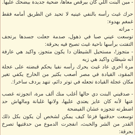
- مين البنت اللي كان بيرقص معاها، ضحية جديدة بيضحك عليها.
حرك غيث رأسه بالنفي عينيه لا تحيد عن الطريق أمامه فقط
غمغم بهدوء:
- مراته
توسعت عيني صبا في ذهول، صدمة جعلت جسدها يرتجف
التفتت برأسها ناحية غيث تصيح فيه بحرقة:
- متجوز!، مستحيل الشيطان دا يكون متجوز، واكيد هي عارفة
أنه شيطان واكيد هي زيه
مرة أخري عاد غيث يحرك رأسه نفيا يحكم قبضته على عجلة
المقود، القيادة في مصر أصعب بكثير من الخارج يكفي تغير
مكان عجلة القيادة تجعله في توتر دائم، تنهد يردف ساخرا:.
- صدقيني البنت دي حالها أغلب منك ألف مرة، اتجوزته غصب
عنها لأنه كان عايز يعتدي عليها، ولانها غلبانة ومالهاش حد
اضطرته تتجوزه عشان الفيضحة
توسعت حدقتيها فزعا كيف يمكن لشخص أن يكون بكل ذلك
القدر من الشر والخبث، انفجرت الدموع من حدقتيها تصرخ
بحرقة: