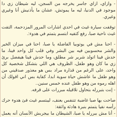
- وازاي، ازاي جاسر يخرجه من السجن، ليه شيطان زي دا
موجود في الدنيا، ليه ما يموتش، عشان ما يأذنيش أنا وغيري
وغيري.
توقفت سيارة غيث في احدي اشارات المرور المزدحمة، التفت
غيث ناحية صبا، رفع كتفيه ابتسم يتمتم في هدوء:.
- احنا مش في يوتوبيا الفاضلة يا صبا، احنا في ميزان الخير
والشر محسوبين فيه بين البشر وفي قلب كل واحد فينا، ما
حدش فينا اتولد شرير شر مطلق، وما حدش فينا هيفضل برئ
زي ما كان وهو طفل، الظروف هي اللي بتشكل شخصية كل
واحد، على الرغم من قذارة مراد بس هو معذور صدقيني من
وهو طفل ما عاشش حياة سوية ابدا، كفاية بس اني اقولك أن
اهله رموه من وهو طفل عنده خمس سنين..
- إنت بتبررله بتحاول تلاقيله مبررات على قرفه.
صاحت بها صبا غاضبة تتنفس بعنف، ليبتسم غيث فئ هدوء حرك
رأسه نفيا يتمتم بنبرة هادئة واثقة:
- أنا مش ببررله يا صبا، الشيطان ما بيجربش الأنسان أنه يعمل