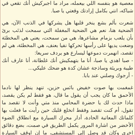
معصية هو بنفسه اللي بيعمله، مراد ما اجبركيش أنك تقعي في
شباكه، انتي بكامل إرادتك وقعتي يا صبا.
شعرت بألم بشع ينخر قلبها هل يشركها في الذنب الآن، هي
الضحية هنا، نعم هي الضحية المغفلة التي سمحت لذئب برئ
بأن يلعب بزمام مشاعرها، هي من سمحت، يعني هي المخطئة
وضعت يديها على رأسها تحركها نفيا بعنف، هي المخطئة، هي لم
تقصد، انهمرت دموعها ليسارع هو يردف سريعا:
- صبا اهدي يا صبا، أنا ما بتهمكيش أنك غلطانة، أنا عارف أنك
طيبة وبريئة وساذجة عشان كدة هو ضحك عليكي...
- أرجوك وصلني عند بابا.
غمغمت بها صوت خفيض بائس حزين، تنهد ينظر لها نادما
الأحمق ما كان يجب أن يقول ما قال، هو فقط لم يكن يقصد،
ماذا حدث لك يا حضرة المحامي منذ متي وأنت لا تقصد ما
تقول، أم كنت تقصد وفقط انخلع قلبك حين رأيت ما فعلت بها
كلماتك المعاتبة الحادة، أدار محرك السيارة مع انطلاق الضوء
الأخضر من اشارة المرور يكمل الطريق في صمت، بضع دقائق
اخري وكان قد وصل إلى المستشفي، ما إن اوقف السيارة