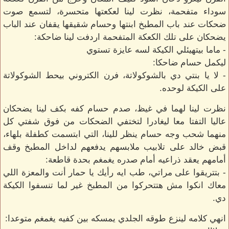
سوداء متفحمة، نظرت لينا لعكعتها متحسرة، لتسمع صوت
ضحكات عند باب المطبخ ابنتها وحسام شقيقها يقفان عند الباب
يضحكان على تلك الكعكة المتفحمة اردفت لينا ضاحكة:
- ماما بيتهيئلي الكيكة لسه عايزة تستوي
ليكمل حسام ضاحكا:
- لا يا بنتي دي بالشوكولاتة، فرن الكتروني بيحط الشوكولاتة
على الكيكة لوحده.
نظرت لينا لهما في غيظ، صدم حسام كفه بكف لينا يضحكان
عاليا التفتا معا ليغادرا لتختفي الضحكات من فوق شفتي كل
منهما شحب وجه حسام ينظر للينا، التي ابتسمت كطفلة بلهاء،
قبض خالد على تلابيب ملابسهم يدفعهم لداخل المطبخ وقف
أمامهم يعقد ذراعيه أمام صدره يغمغم بحدة قاطعة:
- بتتريقوا على مراتي، طب ايه رأيك يا حمار أنت والمعزة اللي
معاك انكوا مش هتتحركوا من المطبخ غير لما تنسفوا الكيكة
دي.
انهي كلامه لينزع طوقه الجلدي يمسكه بين كفيه يغمغم متوعدا: