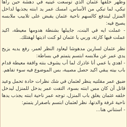
وظهر خلفها عثمان الذي توسعت عينيه في دهشة حين رآها
تبكي، لما تبكي من الأساس، امسك عمر يد ابنته يجذبها لداخل
المنزل ليندفع كالسهم ناحية عثمان يقبض على تلابيب ملابسه
يصيح فيه:
- عملت ايه في البنت، جايبلها بشنطة هدومها معيطة، اكيد
عملت فيها كارثة، وربي يا عثمان لو كنت اذيتها لهقتلك.
نظر عثمان لسارين مدهوشا ليعاود النظر لعمر، رفع يديه يزيح
يدي عمر عن ملابسه ابتسم يتمتم في بساطة:
- اهدي يا عمي أنا عاذرك لما أب يشوف بنته واقفة معيطة قدام
باب بيته يبقي اكيد حصل مصيبة، بس الموضوع فيه سوء تفاهم.
ضيق عمر مقلتيه ينظر لعثمان في شك نظرات حادة تحمل وعيد
قاتل أن كان مس ابنته بسوء، التفت عمر يدخل للمنزل ليدخل
خلفه عثمان يغلق باب المنزل، توجه عمر ناحية ابنته يجذب يدها
ناحية غرفة والدتها، نظر لعثمان ابتسم باصفرار يتمتم:
- استناني هنا...