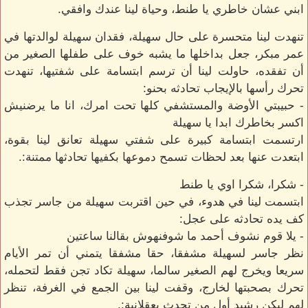
ابني عشان خاطري يا طنط، وحياة لينا عندك وافقي.
تنهدت لينا متحسرة على حال سهيلة، فقدان سهيلة لوالدتها في
عمر مبكر، جعل بداخلها ما يشبه خوف على طفلها الصغير من
أن تفقده، حاولت لينا أن ترسم ابتسامة على شفتيها، تنهدت
تحرك رأسها بالإيجاب تحادثه بحنو:
- حبيبتي الأوضة والمستشفي كلها تحت امرك، انا ما يرضنيش
اكسر بخاطرك ابدا يا سهيلة
ارتسمت ابتسامة كبيرة على شفتي سهيلة تعانق لينا بقوة،
ابتعدت عنها بعد لحظات تسمح دموعها بكفيها تحادثها ممتنة:.
- شكرا، شكرا اوي يا طنط
ابتسمت لينا في هدوء، في حين اقتربت سهيلة من جاسر تجذب
كف يده تحادثه على عجل:
- يلا قوم نشوف أحمد ما شوفنهوش بقالنا ساعتين
نظر جاسر لسهيلة مشفقا، حقا مشفقا يتمني أن تمر الأيام
سريعا ويخرج لهم الصغير سالما، سهيلة تكاد تجن فقط لتحمله،
تحرك بصحبتها لخارج، وقفت لينا بين الجمع في الغرفة، تنظر
لهم ليكن رشيد أول من تحدث بعقلانية:.