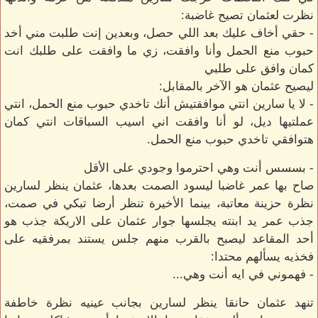
نظرت لعثمان تصيح غاضبة:
- حقي أخاف عليك بعد اللي حصل، وبعدين إنت طلبت مني أخد
حبوب منع الحمل وأنا وافقت، زي ما وافقت على طلبك انت
كمان وافق على طلبي
ليصيح عثمان هو الآخر بالمقابل:
- لا يا سارين انتي موافقتيش أنك تاخدي حبوب منع الحمل، انتي
عملتيها ديل، لو أنا وافقت اني اسيب السباقات انتي كمان
هتوافقي تاخدي حبوب منع الحمل.
- بسسس أنت وهي احترموا وجودي على الأقل
صاح بها عمر غاضبا ليسود الصمت بعدها، عثمان ينظر لسارين
نظرة حزينة معاتبة، بينما الأخيرة تنظر أرضا تبكي في صمت،
جذب عمر يد ابنته يجلسها جوار عثمان على الاريكة جذب هو
أحد المقاعد ليصبح بالقرب منهم جلس يستند بمرفقيه على
فخذيه يسألهم محتدا:
- فهموني في ايه أنت وهي...
تنهد عثمان حانقا ينظر لسارين بجانب عينيه نظرة خاطفة