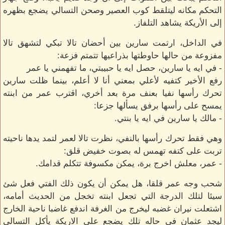
التحكم مكانه ليتلقط كوب العصير وصحن التسالي يضجع بظهره
إلى الأريكة يشاهد التلفاز.
في الداخل، ارتمت سارين بين أحضان تالا تبكي لتشهق تالا
مفزوعة من حالها حاوطتها بذراعيها تتمتم فزعة:
- في ايه يا سارين، حصل ايه يا حبيبتي، ما تفهمني يا عمر
رفع الأخير كتفيه لأعلي بمعني أنا لا أعلم، بينما ظلت سارين
تحرك رأسها نفيا بعنف مرة بعد أخري، اقترب عمر من ابنته
يمسح على رأسها برفق يسألها جزعا:
- مالك يا سارين في ايه يا بنتي.
وهي فقط تحرك رأسها بالنفي، نظرت تالا لعمر لتمد يدها ناحيته
تربت على كتفه تهمس له بصوت خفيض قلق:
- عمر، معلش اخرج برة، يمكن مكسوفة تتكلم قدامك.
شحب وجه عمر قلقا، هل يمكن أن يكون ذلك الفتي فعل شئ
سيئا لتلك الدرجة التي تجعل ابنته تخجل من الحديث أمامه،
اشتعلت نيران غضبه ليخرج من الغرفة اندفع غاضبا ناحية الخارج
ليجد عثمان في حاله تلك يضجع على الاريكة يأكل التسالي