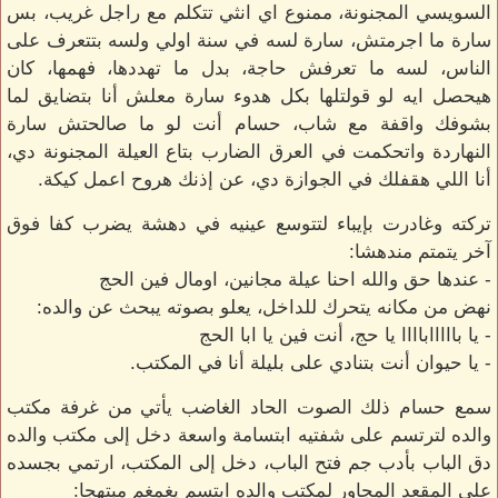
السويسي المجنونة، ممنوع اي انثي تتكلم مع راجل غريب، بس
سارة ما اجرمتش، سارة لسه في سنة اولي ولسه بتتعرف على
الناس، لسه ما تعرفش حاجة، بدل ما تهددها، فهمها، كان
هيحصل ايه لو قولتلها بكل هدوء سارة معلش أنا بتضايق لما
بشوفك واقفة مع شاب، حسام أنت لو ما صالحتش سارة
النهاردة واتحكمت في العرق الضارب بتاع العيلة المجنونة دي،
أنا اللي هقفلك في الجوازة دي، عن إذنك هروح اعمل كيكة.
تركته وغادرت بإيباء لتتوسع عينيه في دهشة يضرب كفا فوق
آخر يتمتم مندهشا:
- عندها حق والله احنا عيلة مجانين، اومال فين الحج
نهض من مكانه يتحرك للداخل، يعلو بصوته يبحث عن والده:
- يا باااااباااا يا حج، أنت فين يا ابا الحج
- يا حيوان أنت بتنادي على بليلة أنا في المكتب.
سمع حسام ذلك الصوت الحاد الغاضب يأتي من غرفة مكتب
والده لترتسم على شفتيه ابتسامة واسعة دخل إلى مكتب والده
دق الباب بأدب جم فتح الباب، دخل إلى المكتب، ارتمي بجسده
على المقعد المجاور لمكتب والده ابتسم يغمغم مبتهجا: