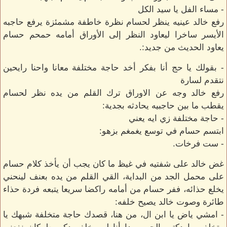
- مساء الفل يا سيد الكل
رفع خالد عينيه ينظر لحسام نظرة خاطفة مشمئزة يرفع حاجبه
الأيسر ساخرا ليعاود النظر إلى الأوراق أمامه حمحم حسام
يعاود الحديث من جديد:.
- بقولك يا حج أنا بفكر أخد حاجة مختلفة معانا واحنا رايحين
نتقدم لسارة
رفع خالد وجه عن الاوراق ترك القلم من يده نظر لحسام
يقطب ما بين حاجبيه يحادثه بجدية:
- حاجة مختلفة زي ايه يعني
ابتسم حسام في توسع يغمغم بزهو:
- ست فرخات.
غض خالد على شفتيه في غيظ ما كان يجب أن يأخذ كلام حسام
على محمل الجد من البداية، القي القلم من يده بعنف لينحني
يخلع حذائه، ففر حسام من أمامه راكضا سريعا يتبعه فردة حذاء
طائرة وصوت خالد يصيح خلفه:
- امشي ياض يا ابن ال، من هنا، قصدك حاجة متخلفة شبهك يا