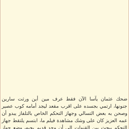
ضحك عثمان يآسا الآن فقط عرف مين أين ورثت سارين
جنونها، ارتمي بجسده على اقرب مقعد ليجد أمامه كوب عصير
وصحن به بعض التسالي وجهاز التحكم الخاص بالتلفاز يبدو أن
عمه العزيز كان على وشك مشاهدة فيلم ما، ابتسم يلتقط جهاز
التحكم يبحث بين القنوات إلى أن وجد قديم يحبه، وضع جهاز