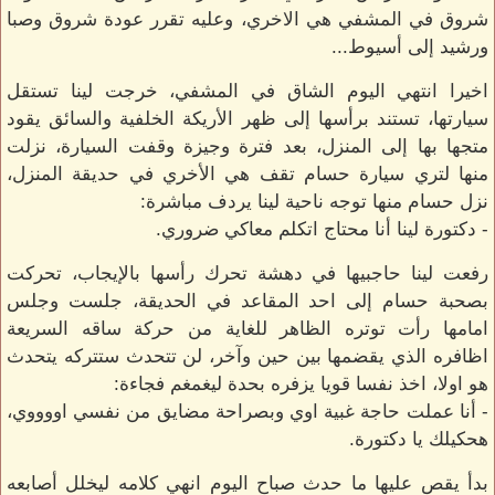
شروق في المشفي هي الاخري، وعليه تقرر عودة شروق وصبا
ورشيد إلى أسيوط...
اخيرا انتهي اليوم الشاق في المشفي، خرجت لينا تستقل
سيارتها، تستند برأسها إلى ظهر الأريكة الخلفية والسائق يقود
متجها بها إلى المنزل، بعد فترة وجيزة وقفت السيارة، نزلت
منها لتري سيارة حسام تقف هي الأخري في حديقة المنزل،
نزل حسام منها توجه ناحية لينا يردف مباشرة:
- دكتورة لينا أنا محتاج اتكلم معاكي ضروري.
رفعت لينا حاجبيها في دهشة تحرك رأسها بالإيجاب، تحركت
بصحبة حسام إلى احد المقاعد في الحديقة، جلست وجلس
امامها رأت توتره الظاهر للغاية من حركة ساقه السريعة
اظافره الذي يقضمها بين حين وآخر، لن تتحدث ستتركه يتحدث
هو اولا، اخذ نفسا قويا يزفره بحدة ليغمغم فجاءة:
- أنا عملت حاجة غبية اوي وبصراحة مضايق من نفسي اووووي،
هحكيلك يا دكتورة.
بدأ يقص عليها ما حدث صباح اليوم انهي كلامه ليخلل أصابعه