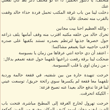
متخلف، يا دكتور الحمير، دا أنا لو مخلف دكر بط كان نفعني
عنك
دخلت لينا من باب غرفة المكتب تحمل فردة حذاء خالد وقفت
بالقرب منه تضحك عاليا:.
- والله العظيم احنا بيت مجانين
تحرك خالد من خلفه مكتبه اقترب منه وقف أمامها يلف ذراعه
حول خصرها جذبها لترتطم بصدره تستند بكفيها على صدره
لاعب حاجبيه عبثا يغمغم مشاكسا:
- اعتقد أن دي حاجة انتي عرفاها من زمان يا بسبوسة
ضحكت لينا برقة رفعت ذراعيها تلفهما حول عنقه تغمغم بدلال:
- من زمان اوي يا قلب البسبوسة.
خرجت تنهيدة حارة من بين شفتيه، في فقعة حالمة وردية
تلفهما معا فقعة لم يكسرها سوي رائحة حريق!، توسعت عيني
لينا فزعا تدفع خالد بعيدا عنه تصيح فزعة:
- الكيكة اتحرقت.
خرجت تهرول لخارج الغرفة إلى المطبخ مباشرة، فتحت باب
الفرن ليغزو دخان اسود كثيف المكان وخرج من الفرن كعكعة