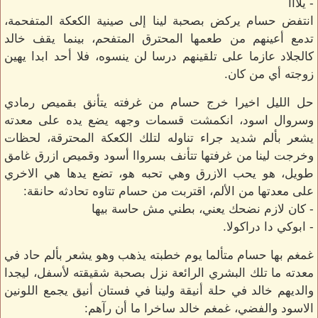
- يلااا
انتفض حسام يركض بصحبة لينا إلى صينية الكعكة المتفحمة،
تدمع أعينهم من طعمها المحترق المتفحم، بينما يقف خالد
كالجلاد عازما على تلقينهم درسا لن ينسوه، فلا أحد ابدا يهين
زوجته أي من كان.
حل الليل اخيرا خرج حسام من غرفته يتأنق بقميص رمادي
وسروال اسود، انكمشت قسمات وجهه يضع يده على معدته
يشعر بألم شديد جراء تناوله لتلك الكعكة المحترقة، لحظات
وخرجت لينا من غرفتها تتأنف بسرواا أسود وقميص ازرق غامق
طويل، هو يحب الازرق وهي تحبه هو، تضع يدها هي الاخري
على معدتها من الألم، اقتربت من حسام تتاوه تحادثه حانقة:
- كان لازم نضحك يعني، بطني مش حاسة بيها
- ابوكي دا دراكولا.
غمغم بها حسام متألما يوم خطبته يذهب وهو يشعر بألم حاد في
معدته ما تلك البشري الرائعة نزل بصحبة شقيقته لأسفل، ليجدا
والديهم خالد في حلة أنيقة ولينا في فستان أنيق يجمع اللونين
الاسود والفضي، غمغم خالد ساخرا ما أن رآهم: