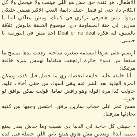
الأطفال، هو عنده حق مش هو اللي هيتعب ولا هيحمل ولا كل
الكلام دا، حتى لو فضل جنبك دايما، التعب الاكبر هيبقي عليكي
بردوا، مش هتعرفي تركزي في كليتك، ومش معاكي ابدا يا
سارين في حتة المساومة دي، موضوع الخلفة مالوش علاقة
بالسبق، ليه فكرة Deal or no deal احنا مش في البورصة يا
حبيبتي.
ارتسم على ثغرها ابتسامة صغيرة شاحبة، رفعت يدها تمسح ما
سقط من دموع حائرة ارتجفت شفتاها تهمس بنبرة خافتة
مرتبكة:
- أنا خايفة عليه، خايفة ليحصله زي ما حصل قبل كدة، ويمكن
المرة الجاية بعد الشر عنه يبقي اسوء، من حقي أخاف عليه،
حاولت كذا مرة اقوله وهو رافض تماما، قولت يمكن يوافق لو
خيرته
مسح عمر على حجاب سارين برفق، احتضن وجهها بين كفيه
يحادثها مترفقا:.
- حبيبتي كل حاجة في الدنيا دي نصيب وما حدش يقدر يمنع
نصيبه ابداا، وبعدين مش هاوي هيقع تاني اللي حصله قبل كدة