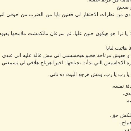
 صحيح
دي من نظرات الاحتقار لي فعنين بابا من الضرب من خوفي ان
يا ترا هو هيكون حنين عليا. ثم سرعان مانكمشت ملامحها بعبوس
 هاثبت لبابا
 و هعيش مرتاحة هحبو هيحسسني اني مش عالة عليه اني عندي 
 الاحاسيس التي بدأت تجتاحها: اخيرا هرتاح هلاقي لي يسمعني
يا رب يا رب، ومش هرجع البيت ده تاني.
ئة نفسه.
دى.
ه
لكش حق.
ياج:
نبي.