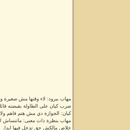
مهاب ببرود: لاء وقتها مش صغيرة ولا حاجة 18 سنة لي بعمرها عندهم 
ضرب كيان على الطاولة بقبضته قائلا
كيان: الجوازة دي مش هتم فاهم ولا ل
مهاب بنظرة ذات معنى: ماتنساش ان
خلاص مالكش حق تدخل فيها ابدا.