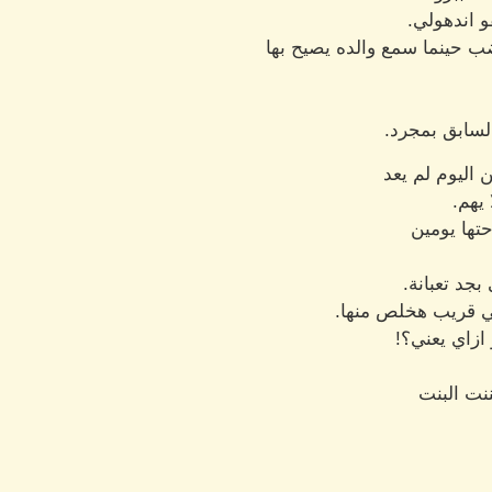
و اندهولي.
ب حينما سمع والده يصيح بها
لسابق بمجرد.
اليوم لم يعد
 يهم.
تها يومين
بجد تعبانة.
 قريب هخلص منها.
ازاي يعني؟!
ننت البنت