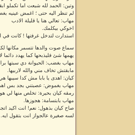
وتين: الحمد لله شبعت اما تكملو ابق
لم تنظر اليه حتى ؛ اغمض عينيه بغض
مهاب: تعالي هنا يا قليلة الادب
اخوكي بيكلمك.
استدارت لتدخل غرفتها ! كانت في ا
سماع صوت والدها تتسمر مكانها لكن 
يهمها شئ فليذبحها كما يهدد دائما لا
مهاب بغضب: الحيوانة دي سبتها براح
مابقتش تخاف مني والله لاربيها.
كيان: اهدى يا بابا مش كدا سيبها هي 
مهاب بغموض: عصبتني بجد بس اهي
رمقه كيان بحيرة: تخلص منها لي هو 
مهاب بابتسامة: هجوزها.
صاح كيان بذهول: نعم! انت اكيد اتج
لسه صغيرة عالجواز انت بتقول ايه.