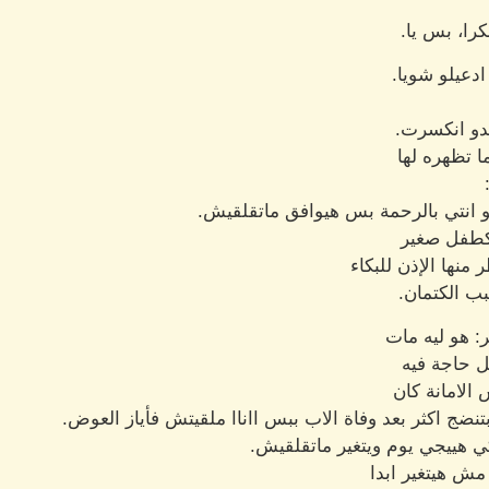
را، بس يا.
دعيلو شويا.
دو انكسرت.
 تظهره لها
و انتي بالرحمة بس هيوافق ماتقلقيش.
كطفل صغير
منها الإذن للبكاء
ب الكتمان.
: هو ليه مات
 حاجة فيه
الامانة كان
نضج اكثر بعد وفاة الاب ببس ااناا ملقيتش فأياز العوض.
ي هييجي يوم ويتغير ماتقلقيش.
ش هيتغير ابدا