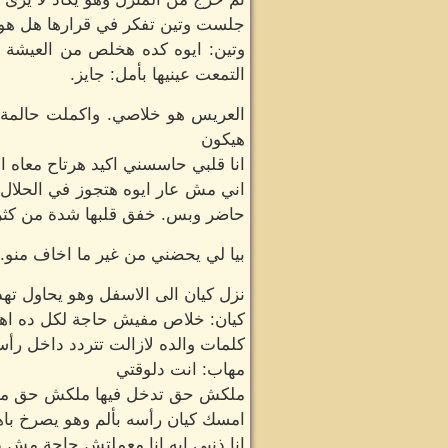
جلست وتين تفكر في قرارها هل هو
وتين: ايوه كده هخلص من العيشة 
التمعت عينيها بأمل: جايز.
العريس هو خلاصي. واكملت حالمة: 
هيكون
انا قلبي حاسسني اكيد هرتاح معاه انا
اني مش عار ايوه هتجوز في الحلال
حاضر وبس. خفق قلبها شدة من كثرة
بيا لي يحضني من غير ما اخاف منو. 
نزل كيان الى الاسفل وهو يحاول تهد
كيان: خلاص مفيش حاجة لكل ده اه
كلمات والده لازالت تتردد داخل رأس
مهاب: انت دلوقتي
ملكش حق تدخل فيها ملكش حق م
امسك كيان رأسه بألم وهو يصرخ باهت
انا ذنبي ايه انا معملتش حاجة مش ذ