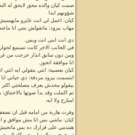
صمت كيان والده محق لايحق له الت
شؤونهم ابدا
كيان: اعمل لي انت عايزو مايهمنيش
مهاب ببرود: ماتقولش بنتي انا ماعن
دي انت ابني انت وبس.
في الجانب الاخر كانت تستمع لحوارا
ومن دون سابق انذار خرجت من غرفته
انا موافقة اتجوز.
كيان بعصبية: انتي بتقولي ايه انتي ات
ابتسمت ببرود مردفة: دي حياتي انا و
بيقولو محدش يعرف مصلحتي اكثر م
ثم اكملت وقد بدأ صوتها بالاختناق:
امبارح ولا ايه.
وفرت هاربة من امامه قبل ان تضعف 
كيان: ماشي بس انا مش موافق و ان
هتندمي على قرارك ده بس ماتجيش 
ثم خرج من المنزل وهو يكاد لا يرى