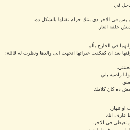
دخل في
 بس في الاخر دي بنتك حرام تقتلها بالشكل ده.
ديش خلفة العار.
تهما في الخارج بألم
ا بعد ان كفكفت عبراتها اتجهت الى والدها ونظرت له قائلة:
جننتي.
انا راضية بلي
نو.
 مش ده كان كلامك
او تنهار.
ا عارف انك
تعيطي في الاخر.
 امامه من فرط غضبه.