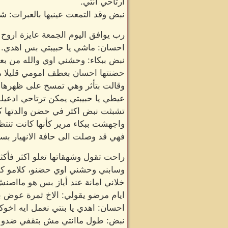
ارتاحي انتي.
نبض وقد التمعت عينيها بالعبرات: شك
رب يوافق اليوم الجمعة عايزة اروح ا
احسان: ماشي يا حبيبتي بس اهدي.
نبض ببكاء: وحشني اوي والله من بع
حضنتها احسان بعطف امومي قليلا ما
وقالت بتأثر وهي تمسح على ظهرها:
عيطي يا حبيبتي يمكن ترتاحي ادعيل
تشبثت نبض اكثر في حضن والدتها 
واجهشت ببكاء مرير كأنها كانت تنتظر 
فهي قد وصلت الى حافة الانهيار بسب
راحت تقول وشهقاتها تعلو اكثر فأكثر
وسابني وحشني اوي حضنو، كلامو كل
خلاني امانة عند أياز بس هو مااصنش 
ايام مرضو يقولي: الاخ ثمرة عوض بت
احسان: اهدي يا بنتي نعمل ايه اخوك
نبض: طول ماانتي مش بتقفي ضدو م