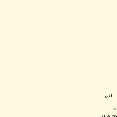
 اماهي
جة.
فة ببرود