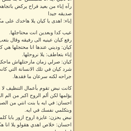
رآه إباء من بعيد فراح يركض باتجاهه
صديقه جيدا
إباء: اهدى يا كيان يلا هاخدك على م
عيب كدا وبعدين انت محتاجلها.
رفع كيان عينيه الى رفيقه وقال بتعب
كيان: وديني عندها انا محتجلها هي ك
إباء بتعاطف: يلا نروحلها.
كيان: صرلي زمان مارحتلهاش ماحكي
شرد كيان في تلك الانسانة التي كان
جراحه لكنه سرعان ما فقدها.
كانت نبض تقوم بأعمال التنظيف لا 
يؤلمها لكن ألم الروح اكبر من الم ا
احسان: في ايه يا بنت انتي من الص
وبتكلمي نفسك في ايه.
نبض بحزن: عايزة اروح ازور بابا كل
احسان: خلاص اهدي هقولو يلا انا 