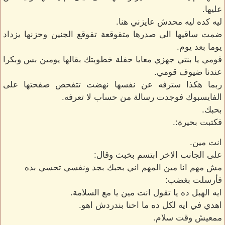
عليها.
ليه كده ليه محدش عايزني هنا.
ضمت ساقيها الى صدرها متقوقعة تقوقع الجنين وحزنها يزداد
يوما بعد يوم.
قومي يا بنتي جهزي معايا حفلة خطوبتك بقالها يومين بس وبكرا
عندنا ضيوف قومي.
ربما هكذا سترفه عن نفسها نهضت تتفحص صفحتها على
الفايسبوك فوجدت رسالة من حساب لا تعرفه.
بحبك.
فكتبت بحيرة:.
انت مين.
على الجانب الاخر ابتسم بخبث وقال:
مش مهم انا مين المهم اني بحبك بجد ونفسي تحسي بده
فأرسلت بغضب:
ايه الهبل ده يا تقول انت مين يا مع السلامة.
اهدي في ايه لكل ده ما احنا بندردش اهو.
ممعيش وقت سلام.