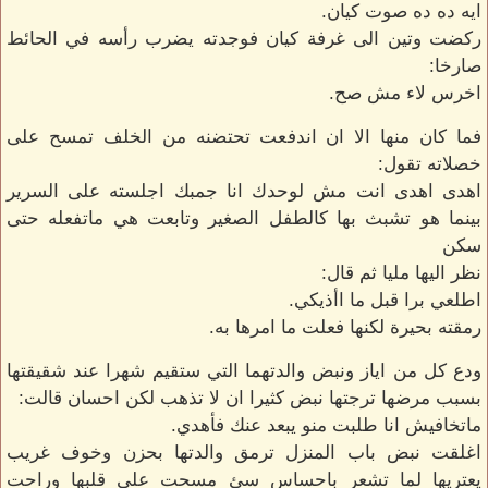
ايه ده ده صوت كيان.
ركضت وتين الى غرفة كيان فوجدته يضرب رأسه في الحائط
صارخا:
اخرس لاء مش صح.
فما كان منها الا ان اندفعت تحتضنه من الخلف تمسح على
خصلاته تقول:
اهدى اهدى انت مش لوحدك انا جمبك اجلسته على السرير
بينما هو تشبث بها كالطفل الصغير وتابعت هي ماتفعله حتى
سكن
نظر اليها مليا ثم قال:
اطلعي برا قبل ما اأذيكي.
رمقته بحيرة لكنها فعلت ما امرها به.
ودع كل من اياز ونبض والدتهما التي ستقيم شهرا عند شقيقتها
بسبب مرضها ترجتها نبض كثيرا ان لا تذهب لكن احسان قالت:
ماتخافيش انا طلبت منو يبعد عنك فأهدي.
اغلقت نبض باب المنزل ترمق والدتها بحزن وخوف غريب
يعتريها لما تشعر باحساس سئ مسحت على قلبها وراحت