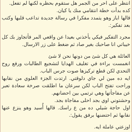
انتظر على احر من الجمر هل ستقوم بحظره لكنها لم تفعل.
كده بدأت خطة انتقامي منك يا كيان.
قالها اياز وهو يتمدد مفكرا في رسالة جديدة تداعب قلبها وكتب
بعد تفكير:.
مجرد التفكير فيكي يأخذني بعيدا عن واقعي المر فأتجاوز بك كل
خيباتي انا صاحبك بغير صاد ثم ضغط على زر الارسال.
العائلة هي كل شئ من دونها نحن لا شئ
انغمست براءة في تغليف الهدايا لتشجيع الطالبات ورفع روح
التحدي لكن قطع تركيزها صوت جرس الباب.
ايه ده مين لي جاي دلوقتي. ارتدت الجزء العلوي من نقابها
وراحت تفتح الباب لكن سرعان ما اطلقت صرخة سعادة تعبر
عن مفاجأتها وهي ترتمي بين احضانهم.
وحشتوني اوي بجد احلى مفاجاة بجد.
اول حاجة شيلي ده من ع راسك. قالها أُسيد وهو ينزع عنها
نقابها ثم احتضنها برفق يقول:.
اوزعتي عاملة ايه.