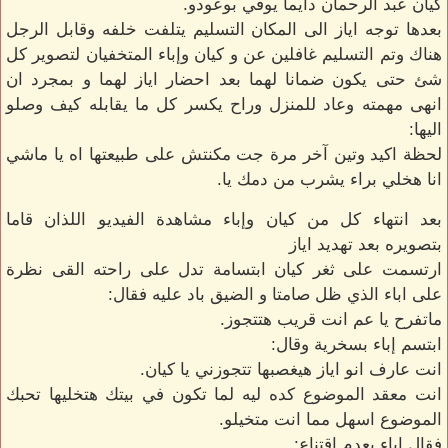
كيان عبد الرحمان دايما يوفي بوعودو.
بعدها توجه اياز الى المكان التسليم يتلفت خلفه وقابل الرجل
هناك وتم التسليم غافلين عن و كيان وإباء المتخفيان لتصوير كل
شئ حتى يكون ضمانا لهما بعد احضار اياز لهما و بمجرد ان
انهى مهمته وعاد للمنزل وراح يكسر كل ما يقابله كيف وصلو
اليها:
لحظة اكيد وتين آخر مرة جت مكنتش على طبيعتها اه يا ماشي
انا هخلي براء يشرب من دمك يا.
بعد انتهاء كل من كيان وإباء مشاهدة الفيديو اللذان قاما
بتصويره بعد تهديد اياز
ارتسمت على ثغر كيان ابتسامة تدل على راحته القى نظرة
على اباء الذي ظل صامتا و الضيق باد عليه فقال:
ماتفرح يا عم انت قريب هتتجوز.
ابتسم إباء بسخرية وقال:
انت عارف انو اياز هيغصبها تتجوزني يا كيان.
انت معقد الموضوع كده ليه لما تكون في بيتك هتخليها تحبك
الموضوع اسهل مما انت متخيلو.
فقال إباء بعدم اقتناع:.