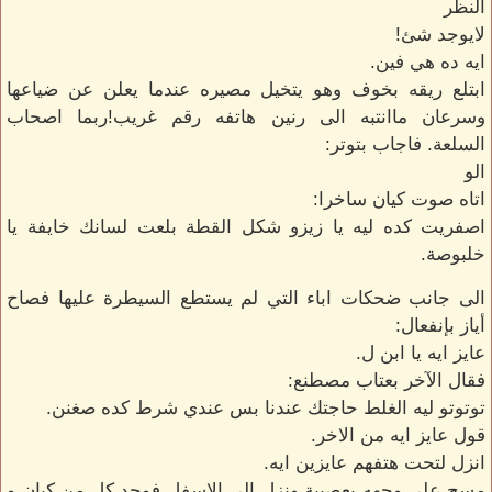
النظر
لايوجد شئ!
ايه ده هي فين.
ابتلع ريقه بخوف وهو يتخيل مصيره عندما يعلن عن ضياعها
وسرعان ماانتبه الى رنين هاتفه رقم غريب!ربما اصحاب
السلعة. فاجاب بتوتر:
الو
اتاه صوت كيان ساخرا:
اصفريت كده ليه يا زيزو شكل القطة بلعت لسانك خايفة يا
خلبوصة.
الى جانب ضحكات اباء التي لم يستطع السيطرة عليها فصاح
أياز بإنفعال:
عايز ايه يا ابن ل.
فقال الآخر بعتاب مصطنع:
توتوتو ليه الغلط حاجتك عندنا بس عندي شرط كده صغنن.
قول عايز ايه من الاخر.
انزل لتحت هتفهم عايزين ايه.
مسح على وجهه بعصبية ونزل الى الاسفل فوجد كل من كيان و