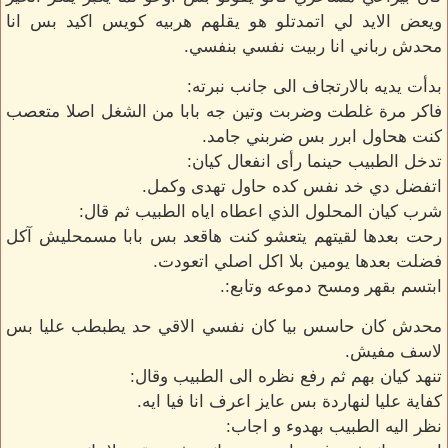
ويعض الايد لي اتمدتلو هو يقلهم هربيه كويس اكيد بس انا
محدش رباني انا ربيت نفسي بنفسي.
بدأت يديه بالارتجاف الى جانب نبرته:
فاكر مرة غلطت وضربت وتين جه بابا من الشغل اصلا متعصب
كنت هحاول ابرر بس ضربني جامد.
تدخل الطبيب حينما رأى انفعال كيان:
اتفضل دي خد نفس كده حاول تهدى وكمل.
شرب كيان المحلول الذي اعطاه اياه الطبيب ثم قال:
رحت بعدها لقيتهم يتعشو كنت هاقعد بس بابا مسمحليش آكل
فضلت بعدها يومين بلا اكل اصلي اتعودت.
ابتسم بقهر ومسح دموعه وتابع:.
محدش كان حاسس بيا كان نفسي الاقي حد يطبطب عليا بس
لاسف مفيش.
تنهد كيان بهم ثم رفع نظره الى الطبيب وقال:
كفاية عليا لنهاردة بس عايز اعرف انا فيا ايه.
نظر اليه الطبيب بهدوء و اجاب: