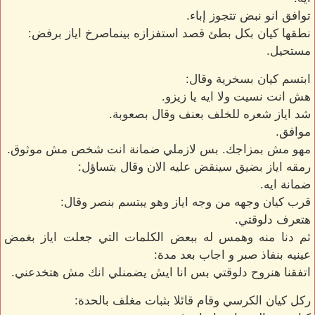
توافق انو نبض تتجوز إباء.
نطقها كيان بكل بطئ قصد استفزازه بينماصرخ اياز برفض:
مستحيل.
ابتسم كيان بسخرية وقال:
هش انت نسيت ولا ايه يا زيزو.
شد اياز شعره للخلف بعنف وقال بصعوبة.
موافق.
مهو مش بمزاجك. بس لازملي ضمانة انت شخص مش موثوق.
رمقه اياز بضيق سينقض عليه الان وقال بتساؤل:
ضمانة ايه.
قرب كيان وجهه من وجه اياز وهو يبتسم بنصر وقال:
هتعرف دلوقتي.
ثم دنا منه وهمس له ببعض الكلمات التي جعلت اياز بغمض
عينيه بنفاذ صبر و اجاب بعد مدة:
اتفقنا هنروح دلوقتي بس انا ايش يضمنلي انك مش هتخدعني.
ركل كيان الكرسي وقام قائلا بثبات مغلف بالحدة: