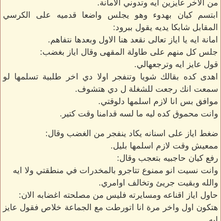
من الاخر عايزين ايه وتدوني الامانة.
ابتسم كيان بهدوء وهو يجلس واضعا قدميه على الكرسي
المقابل شابكا يديه يقول ببرود:
امانة ايه يا اياز تعالى نقعد هنا الاول وبعدها نتفاهم.
جلس كل منهم على طاولة المقهى وقال اياز بغضب:
قول عايز ايه وترجعهالي.
اهدى كده بقالك شويا وتنفجر اولا دي اخر طلبية تسلمها لو
سمعت انك رجعت للشغلة ل دي هتشوف.
موافق بس انا لازم اسلمها دلوقتي.
وانت محموق كده ليه ما لسه قدامنا وقت كتير.
ضغط اياز على اسنانه يكاد ينفجر من الغضب وقال:
ممعيش وقت لازم اسلمها بليل.
رفع كيان حاجبيه بتعجب وقال:
وانت نسيت انو ممنوع تتاجرو بالمخدرات في منطقتي ولا ايه
والله وبقيت جريئ وتخالف اوامري.
حاول اياز اقناعه ومسايرته فليس من مصلحته اغضابه الان:
هتكون اول واخر مرة انا اتورطت مع الجماعة خلاص فقول عايز
ايه.