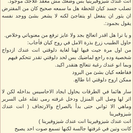
انت عندك شيزوفيرينيا بس وضعك مش معقد علاجك موجود.
تصلب جسد كيان للحظة هل ما سمعه صحيح كان من المفترض
ان يثور ان ينفعل او يتفاجئ لكنه لا يشعر بشئ ووجد نفسه
يقول بجمود:.
و يا ترا هل اقدر اتعالج بجد ولا عايز ترفع من معنوياتي وخلاص.
حاول الطبيب زرع بذرة الامل في روح كيان فأجاب:
من اول مرة جيت فيها لهنا لغاية دلوقتي انت عندك ازدواج
شخصية وده راجع لماضيك بس لحد دلوقتي تقدر تتحكم فيهم
وبما انو عندك رغبة تتعالج هتقدر اكيد.
فقاطعه كيان بشئ من البرود
ممكن اروح دلوقتي انا طالع.
سار هائما في الطرقات يحاول ايجاد الاحاسيس بداخله لكن لا
اثر لها وصل الى المنزل ودخل غرفته رمى ثقله على السرير
وماهي الا ثواني حتى بدأ بالصراخ والارتجاف ( انت عندك
شيزوفيرينا
انت عندك شيزوفيرينا انت عندك شيزوفيرينا )
كانت وتين في غرفتها جالسة لكنها تسمع صوت احد يصيح