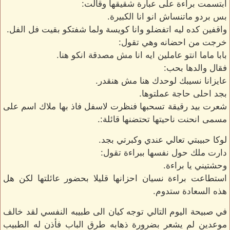
ابتسمت براءة على عبارة شقيقها وقالت:
بس بردو ماتنساش انو انا الكبيرة.
واقفين كده ليه اتفضلو وانا كويسة ولما شفتكو بقيت فل الفل.
خرجت من احضانه وهي تقول:
بابا ماما انتو عاملين ايه انا مش مصدقة انكو هنا.
فقال والدها بحب:
عايزانا نسيبك لوحدك هنا مش هنقدر.
بجد احلى حاجة عملتوها.
شعرت بيد رقيقة تسحبها فنظرت لاسفل فاذ بها ملاك اسم على
مسمى انحنت ناحيتها تحتضنها قائلة:.
لوكا حبيبتي تعالي عندي وكبرتي بجد.
دارت ملك حول نفسها ببراءة تقول:
وحشتيني يا براءة.
استطاعت براءة نسيان احزانها قليلا بحضور عائلتها لكن هل
هذه السعادة ستدوم.
في صبيحة اليوم التالي توجه كيان الى طبيبه النفسي لقد خالف
موعدين لم يشعر بضرورة ذهابه طرق الباب فأذن له الطبيب