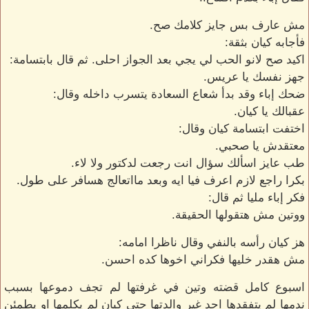
مش عارف بس جايز كلامك صح.
فأجابه كيان بثقة:
اكيد صح لانو الحب لي يجي بعد الجواز احلى. ثم قال بابتسامة:
جهز نفسك يا عريس.
ضحك إباء وقد بدأ شعاع السعادة يتسرب داخله وقال:
عقبالك يا كيان.
اختفت ابتسامة كيان وقال:
معتقدش يا صحبي.
طب عايز اسألك سؤال انت رجعت لدكتور ولا لاء.
بكرا راجع لازم اعرف فيا ايه وبعد مااتعالج هسافر على طول.
فكر إباء مليا ثم قال:
ووتين مش هتقولها الحقيقة.
هز كيان رأسه بالنفي وقال ناظرا امامه:
مش هقدر خليها فكراني اخوها كده احسن.
اسبوع كامل قضته وتين في غرفتها لم تجف دموعها بسبب
ندمها لم يتفقدها احد غير والدتها حتى كيان لم يكلمها او يطمئن