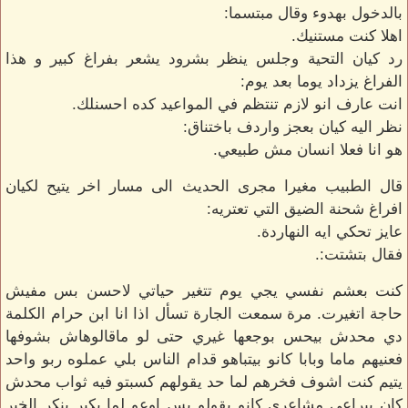
بالدخول بهدوء وقال مبتسما:
اهلا كنت مستنيك.
رد كيان التحية وجلس ينظر بشرود يشعر بفراغ كبير و هذا
الفراغ يزداد يوما بعد يوم:
انت عارف انو لازم تنتظم في المواعيد كده احسنلك.
نظر اليه كيان بعجز واردف باختناق:
هو انا فعلا انسان مش طبيعي.
قال الطبيب مغيرا مجرى الحديث الى مسار اخر يتيح لكيان
افراغ شحنة الضيق التي تعتريه:
عايز تحكي ايه النهاردة.
فقال بتشتت:.
كنت بعشم نفسي يجي يوم تتغير حياتي لاحسن بس مفيش
حاجة اتغيرت. مرة سمعت الجارة تسأل اذا انا ابن حرام الكلمة
دي محدش بيحس بوجعها غيري حتى لو ماقالوهاش بشوفها
فعنيهم ماما وبابا كانو بيتباهو قدام الناس بلي عملوه ربو واحد
يتيم كنت اشوف فخرهم لما حد يقولهم كسبتو فيه ثواب محدش
كان بيراعي مشاعري كانو يقولو بس اوعو لما يكبر ينكر الخير