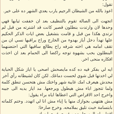
تقول:
اعوذ بالله من الشيطان الرجيم يارب يعدي الشهر ده على خير.
اتجهت الى الصالة تقوم بالتنظيف بعد ان خففت ثيابها فهي
وحدها لان وارتدت بنطلون قصير كانت قد اشترته من قبل لم
ترتدي هكذا من قبل و قامت بتشغيل بعض ايات الذكر الحكيم
علها تهدأ دخل أياز بهدوء من الخارج وراح يراقبها نسي ان من
تقف امامه هي اخته شرفه راح يطالع ساقيها التي احتضنهما
البنطلون بحب بشهوة توجه راكضا الى الحمام بعد ان اخذت
افكاره منحى اخر.
ايه لي بفكر فيه ده كده مايصحش اصحى يا اياز شكل الحباية
لي اخدتها قبل شوي لحست دماغك. لكن كان لشيطانه رأي آخر
محدش هيعرف امك غايبة شهر واختك مش هتحسن تنطق كلمة
ولما تتجوز اباء مش هيطول ويرجعها. مد اياز يديه الى جيبه
واخرج احد الاقراص التي اعطاها اياه براء يقول:
مش هتتهنى بجوازك منها يا إباء مش انا لي اتهدد. وختم كلماته
بابتسامة خبث تليق بملامحه. وخرج صارخا:
اقفلي ام المسجل ده و غوري غيري لبسك.