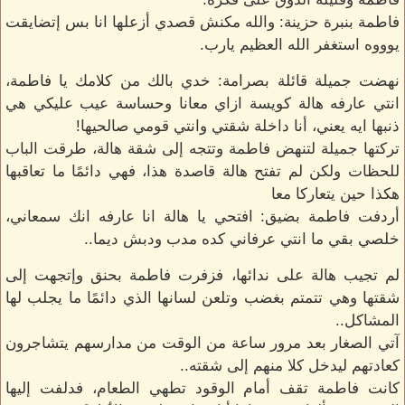
فاطمة بنبرة حزينة: والله مكنش قصدي أزعلها انا بس إتضايقت
يوووه استغفر الله العظيم يارب.
نهضت جميلة قائلة بصرامة: خدي بالك من كلامك يا فاطمة،
انتي عارفه هالة كويسة ازاي معانا وحساسة عيب عليكي هي
ذنبها ايه يعني، أنا داخلة شقتي وانتي قومي صالحيها!
تركتها جميلة لتنهض فاطمة وتتجه إلى شقة هالة، طرقت الباب
للحظات ولكن لم تفتح هالة قاصدة هذا، فهي دائمًا ما تعاقبها
هكذا حين يتعاركا معا
أردفت فاطمة بضيق: افتحي يا هالة انا عارفه انك سمعاني،
خلصي بقي ما انتي عرفاني كده مدب ودبش ديما..
لم تجيب هالة على ندائها، فزفرت فاطمة بحنق وإتجهت إلى
شقتها وهي تتمتم بغضب وتلعن لسانها الذي دائمًا ما يجلب لها
المشاكل..
آتي الصغار بعد مرور ساعة من الوقت من مدارسهم يتشاجرون
كعادتهم ليدخل كلا منهم إلى شقته..
كانت فاطمة تقف أمام الوقود تطهي الطعام، فدلفت إليها