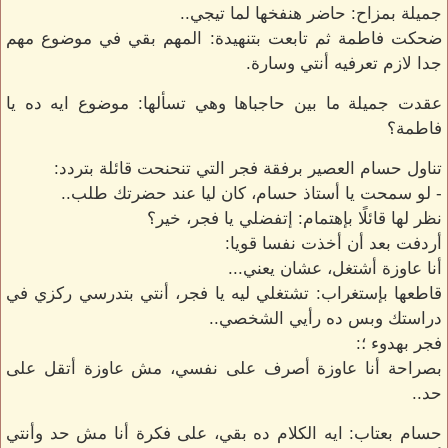
جميلة بمزاح: حاضر هنفخها لما تيجي..
ضحكت فاطمة ثم تابعت بتنهيدة: المهم بقي في موضوع مهم
جدا لازم تعرفيه أنتي وسارة.
عقدت جميلة ما بين حاجباها وهي تسألها: موضوع ايه ده يا
فاطمة؟
تناول حسام العصير برفقة فجر التي تنحنحت قائلة بتردد:
- لو سمحت يا أستاذ حسام، كان ليا عند حضرتك طلب..
نظر لها قائلًا بإهتمام: إتفضلي يا فجر، خير؟
أردفت بعد أن أخذت نفسا قويا:
أنا عاوزة أشتغل، عشان يعني...
قاطعها بإستغراب: تشتغلي ليه يا فجر، أنتي بتدرسي ركزي في
دراستك وبس ده رأيي الشخصي..
فجر بهدوء ؛:
بصراحة أنا عاوزة أصرف على نفسي، مش عاوزة أتقل على
حد..
حسام بعتاب: ايه الكلام ده بقي، على فكرة أنا مش حد وأنتي