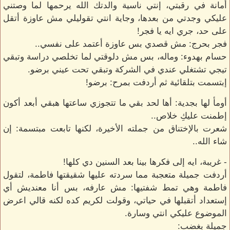
أمانة في رقبتي، إنتي ناسية والدتك الله يرحمها لما وصتني
عليكي وجدتي من بعدها، وجاية انتي تقوليلي مش عاوزة أتقل
على حد، جري ايه يا فجر!
فجر بحرج: مش قصدي بس عاوزة أعتمد على نفسي..
حسام بهدوء: وماله، بس مش دلوقتي لما تخلصي دراسة وتبقي
تيجي تشتغلي عندي في الشركة وتبقي تحت عيني برضو.
إبتسمت بتلقائية ثم أردفت بمرح: برضو!
أومأ لها بجدية: أها لحد بقي ما تتجوزي ساعتها هبقي أبعد أكون
إطمنت عليكِ خلاص..
شعرت بالإختناق من جملته الأخيرة، لكنها تابعت مبتسمة: إن
شاء الله..
- غريبة، ايه إلى فكرها بينا بعد السنين دي كلها!
أردفت جميلة متعجبة مما سردته عليها شقيقتها فاطمة، لتقول
فاطمة وهي تمط شفتيها: مش عارفه، بس أنا معنديش أي
إستعداد أتقبلها في حياتي، وقولت لكريم كده لكنه قالي اعرض
الموضوع عليكي انتي وسارة.
جميلة بغضب: