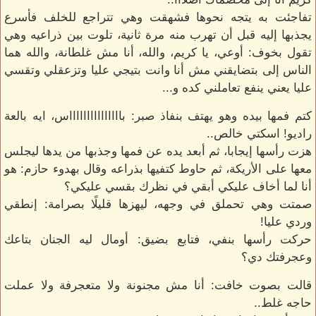
تفاجئت به يتجه نحوها فشهقت وهي تتراجع للخلف فأسرع
يجذبها إليه قبل أن تهرب منه مرة ثانية، تلوت بين ذراعيه وهي
تقول بخوف: أوعي، يا كريم، والله، أنا مش غلطانة، والله هما
الناس إلى بتضايقني مش أنا وانت بتيجي عليا وتزعقلي وتقسي
عليا يعني ينفع تعاملني كده و...
كتم فمها بيده وهو يهتف بنفاذ صبر: باااااااااااااااس، ايه بالعة
راديو! اسكتي خالص..
هزت رأسها إيجابا، ثم أبعد يده عن فمها وجذبها من يدها ليجلس
معها على الأريكة، ثم حاوط كتفيها بذراعه وقال بهدوء حازم: هو
أنا لما أخاف عليكي أبقي في نظرك بقسي عليكي؟
صمتت وهي تحملق في وجهه، ليهزها قليلًا بصرامة: إنطقي
وردي عليا!
حركت رأسها بنفي، فتابع بضيق: أومال ليه الجنان بتاعك
وعجرفتك دي؟
قالت بصوت خافت: أنا مش مجنونة ولا متعجرفة ولا عملت
حاجه غلط..