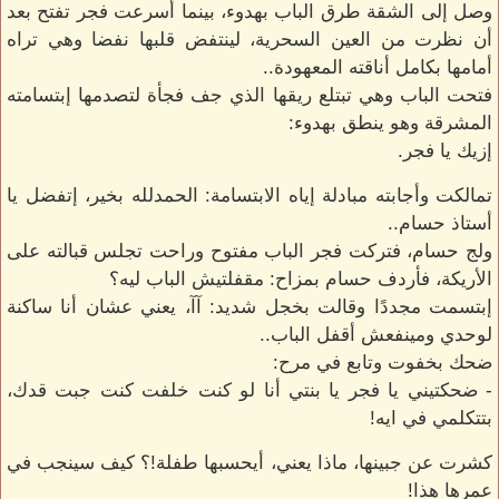
وصل إلى الشقة طرق الباب بهدوء، بينما أسرعت فجر تفتح بعد
أن نظرت من العين السحرية، لينتفض قلبها نفضا وهي تراه
أمامها بكامل أناقته المعهودة..
فتحت الباب وهي تبتلع ريقها الذي جف فجأة لتصدمها إبتسامته
المشرقة وهو ينطق بهدوء:
إزيك يا فجر.
تمالكت وأجابته مبادلة إياه الابتسامة: الحمدلله بخير، إتفضل يا
أستاذ حسام..
ولج حسام، فتركت فجر الباب مفتوح وراحت تجلس قبالته على
الأريكة، فأردف حسام بمزاح: مقفلتيش الباب ليه؟
إبتسمت مجددًا وقالت بخجل شديد: آآ، يعني عشان أنا ساكنة
لوحدي ومينفعش أقفل الباب..
ضحك بخفوت وتابع في مرح:
- ضحكتيني يا فجر يا بنتي أنا لو كنت خلفت كنت جبت قدك،
بتتكلمي في ايه!
كشرت عن جبينها، ماذا يعني، أيحسبها طفلة!؟ كيف سينجب في
عمرها هذا!