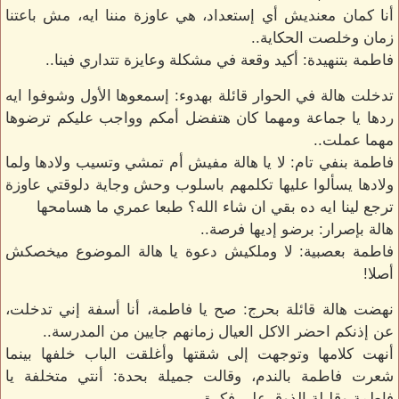
أنا كمان معنديش أي إستعداد، هي عاوزة مننا ايه، مش باعتنا
زمان وخلصت الحكاية..
فاطمة بتنهيدة: أكيد وقعة في مشكلة وعايزة تتداري فينا..
تدخلت هالة في الحوار قائلة بهدوء: إسمعوها الأول وشوفوا ايه
ردها يا جماعة ومهما كان هتفضل أمكم وواجب عليكم ترضوها
مهما عملت..
فاطمة بنفي تام: لا يا هالة مفيش أم تمشي وتسيب ولادها ولما
ولادها يسألوا عليها تكلمهم باسلوب وحش وجاية دلوقتي عاوزة
ترجع لينا ايه ده بقي ان شاء الله؟ طبعا عمري ما هسامحها
هالة بإصرار: برضو إديها فرصة..
فاطمة بعصبية: لا وملكيش دعوة يا هالة الموضوع ميخصكش
أصلا!
نهضت هالة قائلة بحرج: صح يا فاطمة، أنا أسفة إني تدخلت،
عن إذنكم احضر الاكل العيال زمانهم جايين من المدرسة..
أنهت كلامها وتوجهت إلى شقتها وأغلقت الباب خلفها بينما
شعرت فاطمة بالندم، وقالت جميلة بحدة: أنتي متخلفة يا
فاطمة وقليلة الذوق على فكرة.