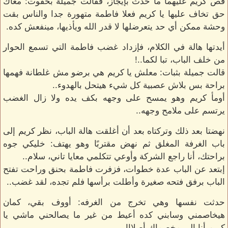
قص كريم عليهما ما حدث بإيجاز، فقالت جميلة بخفوت: معاك
حق تخاف عليها يا كريم فعلا فاطمة متهورة جدا والناس بقت
وحشة ممكن أي حد يتعرضلها لا قدر الله ويأذيها، مينفعش كده.
أيدتها هالة في الكلام، فإزداد غضب فاطمة التي تسمع الحوار
من خلف الباب، تبا لكما..!
قالت جميلة بثبات: معلش يا كريم هي برضو مش غلطانة فهمها
براحة بس بلاش عصبية كل شيء هيتحل بالهدوء..
أومأ كريم وهو يمسح على وجهه بكف يده ولا زال الغضب
يرتسم على ملامح وجهه..
نهضتا بعد ذلك وتركتاه بعد أن أغلقت هالة الباب، نظر كريم إلى
باب الغرفة المغلق ثم نهض مقتربًا وهو يهتف: خليكي جوه
براحتك، أنا راجع الشركة وأوعي تتكلمي معايا تاني، سلام..
إبتعد عن الباب عدة خطوات، فزفرت فاطمة بحنق وراحت تفتح
الباب برفق فتحه صغيرة وأطلت برأسها فلم تجده، لقد غضب..
حدثت نفسها وهي تخرج من الغرفه: أووف بقي، كمان
هيخاصمني وسابني كده أعيط من غير ما يصالحني ماشي يا
كريم أنا إلى مخصماك أصلااا..