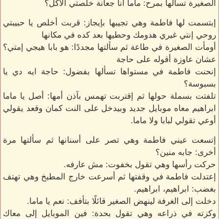
الصغيرة تسألها بمرح: ماما أنا جعانة خلصتي الأكل؟
إبتسمت لها فاطمة وهي تجيبها بإيجاز: قربت أخلص يا حبيبتي
روحي إنتي غيري هدومك وحطيها بعد كده في مكانها
أومأت الصغيرة في طاعة ثم سألتها مجددًا: هو بابا هيجي إمتي؟
عشان عاوزة أقوله على حاجة
إنحنت فاطمة في مستواها تسألها بفضول: حاجة ايه دي يا
بسبوسة؟
تلفتت بسملة حولها ثم إقتربت تهمس بآذن أمها: أصل يا ماما
ابراهيم معاه موبايل جديد وبيدخل على النت كمان وقعد يقولي
أوعي تقولي لبابا ولا ماما.
إتسعت عيني فاطمة وهي تصر على أسنانها ثم سألتها مرة
أخرى: جابه منين؟
حركت رأسها وهي تقول بخفوت: مش عارفه.
إعتدلت فاطمة في وقفتها ثم أسرعت خارج المطبخ وهي تهتف
بغضب: ابراهيم، ابراهيم.
دخلت إلى الغرفة لينهض الصغير قائلًا بتأفف: نعم يا ماما.
وكزته في ذراعه وهي تقول بحدة: فين الموبايل إلى معاك