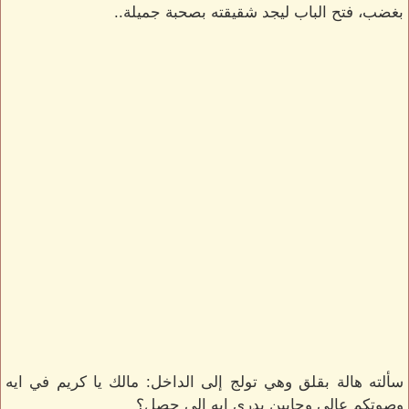
بغضب، فتح الباب ليجد شقيقته بصحبة جميلة..
سألته هالة بقلق وهي تولج إلى الداخل: مالك يا كريم في ايه
وصوتكم عالي وجايين بدري ايه إلى حصل؟