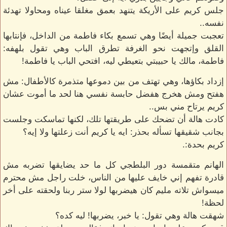
جلس كريم على الأريكة يتنهد بعمق مغلقا عيناه ومحاولا تهدئة
نفسه..
تعجبت جميلة أيضًا وهي تسمع بكاء فاطمة من الداخل، فإنتابها
القلق وإتجهت نحو الغرفة تطرق الباب وهي تقول بلهفه:
فاطمة، مالك يا حبيبتي بتعيطي ليه، افتحي الباب يا فاطمة!
إزداد بكاؤها، وهي تهتف من بين دموعها متذمرة كالأطفال: مش
هفتح ومش هخرج هفضل حابسة نفسي هنا لحد ما أموت عشان
كريم يرتاح مني بس..
كادت هالة أن تضحك على طريقتها تلك، لكنها تماسكت وجلست
بجانب شقيقها تسأله بحذر: ايه يا كريم أنت زعلتها ولا إيه؟
كريم بحدة:.
الهانم متقمسة دور البلطجي كل ما حد يضايقها تضربه مش
قادرة تفهم إني خايف عليها من الناس، خلت راجل مش محترم
ميسواش تلاته مليم كان هيضربها لولا ستر ربنا ولحقته على أخر
لحظة!
شهقت هالة وهي تقول: يا خبر، يضربها! ليه كده؟