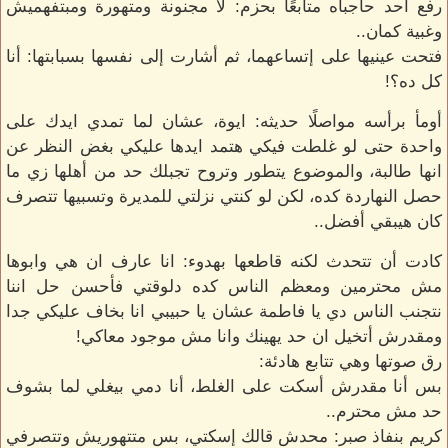
رفع أحد حاجباه متابعًا بحزم: لا مجنونة ومتهورة ومبتفهميش
وغبية كمان..
فتحت عينيها على إتساعهما، ثم أشارت إلى نفسها بسبابتها: أنا
كل ده؟!
أومأ برأسه مواصلًا حديثه: ايوة، عشان لما تمدي ايدك على
واحدة حتى لو غلطت فيكي هتمد ايدها عليكي بغض النظر عن
انها طالبة، والموضوع يتطور وتروح تجبلك حد من أهلها زي ما
حصل النهاردة كده، لكن لو كنتي نزلتي للمديرة وتسبيها تتصرف
كان هيبقي أفضل..
كادت أن تتحدث لكنه قاطعها بهدوء: انا عارف ان هي وابوها
مش محترمين ومعظم الناس كده دلوقتي فأحسن حل اننا
نتجنب الناس دي يا فاطمة عشان يا حبيبي انا بخاف عليكي جدا
ومقدرش أتخيل ان حد يهينك وانا مش موجود معاكي!
رق صوتها وهي تتابع هادئة:
بس أنا مقدرش أسكت على الغلط، أنا دمي بيغلي لما بشوف
حد مش محترم..
كريم بنفاذ صبر: محدش قالك إسكتي، بس متتهوريش وتتصرفي