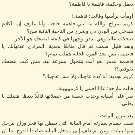
بعقل وحكمة، فاهمة يا فاطمة؟
أومأت برأسها وقالت: فاهمة.!
كريم بمزاح: والله ما أنتي فاهمة حاجة، وأنا عارف إن الكلام
هيدخل من الودن دي ويخرج من الناحية التانية صح؟
ضحكت عاليا وهي تدفن وجهها في كتفه، ليضحك هو الآخر..
وبعد قليل صمت ثم قال متابعًا بجدية: المرادي عدتهالك يا
فاطمة، بس بجد المرة الجاية هقلب تمام؟
فاطمة بتذمر: هو أنت بتتحول بسرعة ليه، مش كنت بتضحك
دلوقتي!؟
كريم بجدية: أنا كده عاجبك ولا مش عاجبك؟
قالت مازحة: عاااااجبني يا كرميييييلة..
صر على أسنانه وجذب خصلة من خصلاتها قائلًا بغيظ: هقتلك يا
بطتي!
بعد مرور الوقت..
صف حسام سيارته أمام البناية التي تقطن بها فجر وراح يترجل
منها بثبات، ومن ثم دلف إلى مدخل البناية صاعدا الدرج، ما ان