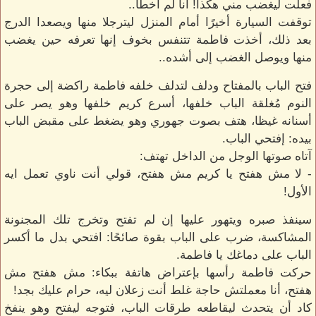
فعلت ليغضب مني هكذا! أنا لم أخطأ..
توقفت السيارة أخيرًا أمام المنزل ليترجلا منها ويصعدا الدرج
بعد ذلك، أخذت فاطمة تتنفس بخوف إنها تعرفه حين يغضب
منها ويوصل الغضب إلى أشده..
فتح الباب بالمفتاح ودلف لتدلف خلفه فاطمة راكضة إلى حجرة
النوم مُغلقة الباب خلفها، أسرع كريم خلفها وهو يصر على
أسنانه غيظا، هتف بصوت جهوري وهو يضغط على مقبض الباب
بيده: إفتحي الباب.
آتاه صوتها الوجل من الداخل تهتف:
- لا مش هفتح يا كريم مش هفتح، قولي أنت ناوي تعمل ايه
الأول!
سينفذ صبره ويتهور عليها إن لم تفتح وتخرج تلك المجنونة
المشاكسة، ضرب على الباب بقوة صائحًا: افتحي بدل ما أكسر
الباب على دماغك يا فاطمة.
حركت فاطمة رأسها بإعتراض هاتفة ببكاء: مش هفتح مش
هفتح، أنا معملتش حاجة غلط أنت زعلان ليه، حرام عليك بجد!
كاد أن يتحدث ليقاطعه طرقات الباب، فتوجه ليفتح وهو ينفخ