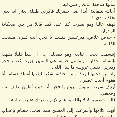
سألها ضاحكا: مالك زعلتي ليه؟
أجابته بتلقائية: أبدا أصل حضرتك فاكرني طفلة، يعني ايه يعني
تخلف قدي؟!
قهقه عاليا وهو يضرب كفا على كف قائلا من بين ضحكاتهُ
الرجولية:
- خلاص خلاص، متزعليش نفسك يا فجر، أنتِ كبيرة، هسحب
الكلمة..
إبتسمت بخجل، تتابعه وهو يضحك، إلى أن هدأ قليلًا متنهدا
بإبتسامة جذابة ثم واصل حديثه: هي السنين جريت كده يا فجر
وكبرتي، بقيتي عروسه ما شاء الله..
زاد من خجلها لتردف بنبرة خافته: شكرا ليك يا أستاذ حسام، أنا
هقوم أجيب عصير..
أردف سريعا: ملوش لزوم يا فجر، أنا جيت أطمن عليكِ بس
وهمشي.
قالت بتصميم: لا لا والله ما ينفع لازم حضرتك تشرب حاجة.
أنهت كلامها وأسرعت إلى المطبخ بينما ضحك حسام بإعجاب
وتابع بخفوت: مممم، كبرت فجر!