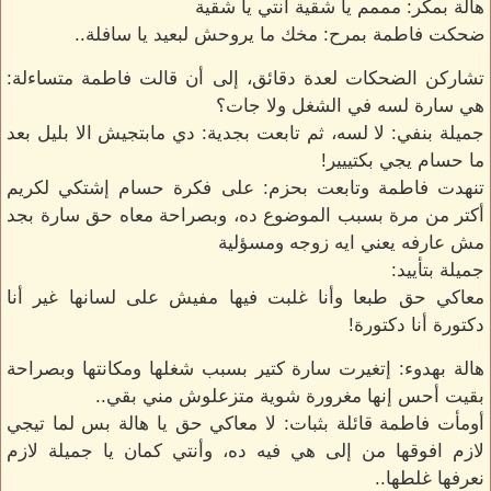
هالة بمكر: مممم يا شقية أنتي يا شقية
ضحكت فاطمة بمرح: مخك ما يروحش لبعيد يا سافلة..
تشاركن الضحكات لعدة دقائق، إلى أن قالت فاطمة متساءلة:
هي سارة لسه في الشغل ولا جات؟
جميلة بنفي: لا لسه، ثم تابعت بجدية: دي مابتجيش الا بليل بعد
ما حسام يجي بكتييير!
تنهدت فاطمة وتابعت بحزم: على فكرة حسام إشتكي لكريم
أكتر من مرة بسبب الموضوع ده، وبصراحة معاه حق سارة بجد
مش عارفه يعني ايه زوجه ومسؤلية
جميلة بتأييد:
معاكي حق طبعا وأنا غلبت فيها مفيش على لسانها غير أنا
دكتورة أنا دكتورة!
هالة بهدوء: إتغيرت سارة كتير بسبب شغلها ومكانتها وبصراحة
بقيت أحس إنها مغرورة شوية متزعلوش مني بقي..
أومأت فاطمة قائلة بثبات: لا معاكي حق يا هالة بس لما تيجي
لازم افوقها من إلى هي فيه ده، وأنتي كمان يا جميلة لازم
نعرفها غلطها..