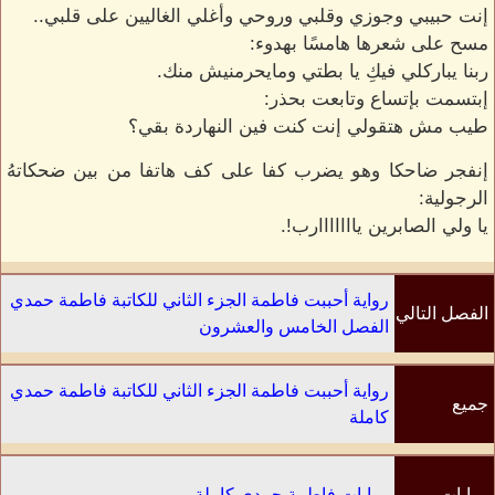
إنت حبيبي وجوزي وقلبي وروحي وأغلي الغاليين على قلبي..
مسح على شعرها هامسًا بهدوء:
ربنا يباركلي فيكِ يا بطتي ومايحرمنيش منك.
إبتسمت بإتساع وتابعت بحذر:
طيب مش هتقولي إنت كنت فين النهاردة بقي؟
إنفجر ضاحكا وهو يضرب كفا على كف هاتفا من بين ضحكاتهُ
الرجولية:
يا ولي الصابرين يااااااارب!.
رواية أحببت فاطمة الجزء الثاني للكاتبة فاطمة حمدي
الفصل التالي
الفصل الخامس والعشرون
رواية أحببت فاطمة الجزء الثاني للكاتبة فاطمة حمدي
جميع
كاملة
الفصول
روايات
روايات فاطمة حمدي كاملة