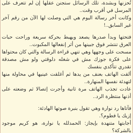
تُحزنها وبشدة، تلك الرسائل ستجنن عقلها إن لم تتعرف على
المرسل في أقرب وقت..
وكانت أخر رسالة اليوم هي التي وصلت لها الآن من رقم آخر
غير السابق..!
فتحتها وبدأ صدرها يصعد ويهبط بحركة سريعة وراحت حبات
العرق تنتشر فوق جبينها من أثر إنفعالها المكبوت..
مسحت على وجهها وهي تنهي قراءة الرسالة والتي كان محتواها
على فكرة جوزك مش في شغله دلوقتي ولو مش مصدقة
تقدري تتأكدي بنفسك
ألقت الهاتف بعنف من يدها ثم أغلقت عينيها في محاولة منها
لتهدئة نفسها المنهارة..
عادت تجذب الهاتف مرة ثانية وأجرت إتصالا ثم وضعته على
أذنها منتظرة الرد..
فآتاها رد نوارة وهي تقول بنبرة صوتها الهادئة:
إزيك يا فطوم؟.
أجابتها متنهدة بإيجاز: الحمدلله يا نوارة، هو كريم موجود
بالشركة؟