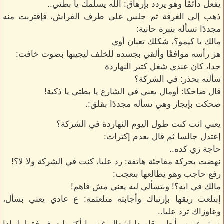
يفعل دائمًا وهو يردد بإرهاق: الله يسلمك يا بطتي..
ذهب إلى الغرفة ثم جلس على طرف الفراش، فإقتربت منه
مجددًا تسأله بنبرة حانية:
مالك يا كيمو؟، شكلك تعبان أوي
هز رأسه موافقًا وألقي بجسده للخلف ليجيبها بصوت خافت:
جدا، كان عندي شغل كتير النهاردة
سألته بحذر: في الشركة؟
قال ضاحكا: أومال يعني في الشارع يا بطتي يا ذكية!
ضحكت بإيجاز وهي تسأله مجددًا بقلق:.
يعني انت كنت طول اليوم النهاردة في الشركة؟
إعتدل جالسا ثم قال بعدم إكتراث:
حاجة زي كده..
نهضت بحركة مفاجئة هاتفة: رد عليا، كنت في الشركة ولا لا؟!
رفع حاجب وهو يطالعها بتعجب:
مالك في ايه؟! وبتسألي ليه يعني مش فاهم!
إبتلعت ريقها بإرتباك وأجابته متلعثمة: ع عادي يعني بسأل،
وعاوزاك ترد عليا..