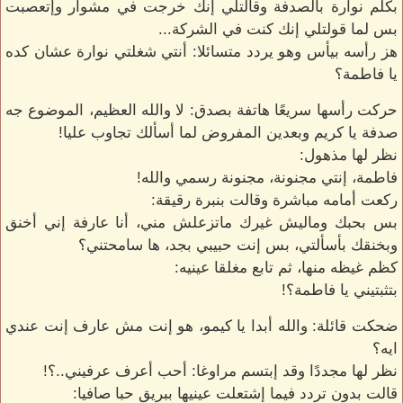
بكلم نوارة بالصدفة وقالتلي إنك خرجت في مشوار وإتعصبت
بس لما قولتلي إنك كنت في الشركة...
هز رأسه بيأس وهو يردد متسائلا: أنتي شغلتي نوارة عشان كده
يا فاطمة؟
حركت رأسها سريعًا هاتفة بصدق: لا والله العظيم، الموضوع جه
صدفة يا كريم وبعدين المفروض لما أسألك تجاوب عليا!
نظر لها مذهول:
فاطمة، إنتي مجنونة، مجنونة رسمي والله!
ركعت أمامه مباشرة وقالت بنبرة رقيقة:
بس بحبك وماليش غيرك ماتزعلش مني، أنا عارفة إني أخنق
وبخنقك بأسألتي، بس إنت حبيبي بجد، ها سامحتني؟
كظم غيظه منها، ثم تابع مغلقا عينيه:
بتثبتيني يا فاطمة؟!
ضحكت قائلة: والله أبدا يا كيمو، هو إنت مش عارف إنت عندي
ايه؟
نظر لها مجددًا وقد إبتسم مراوغا: أحب أعرف عرفيني..؟!
قالت بدون تردد فيما إشتعلت عينيها ببريق حبا صافيا: