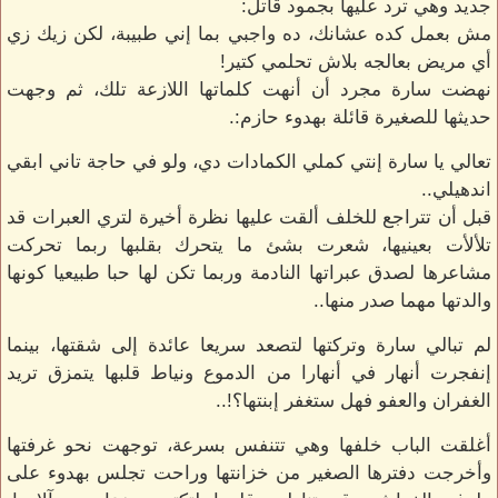
جديد وهي ترد عليها بجمود قاتل:
مش بعمل كده عشانك، ده واجبي بما إني طبيبة، لكن زيك زي
أي مريض بعالجه بلاش تحلمي كتير!
نهضت سارة مجرد أن أنهت كلماتها اللازعة تلك، ثم وجهت
حديثها للصغيرة قائلة بهدوء حازم:.
تعالي يا سارة إنتي كملي الكمادات دي، ولو في حاجة تاني ابقي
اندهيلي..
قبل أن تتراجع للخلف ألقت عليها نظرة أخيرة لتري العبرات قد
تلألأت بعينيها، شعرت بشئ ما يتحرك بقلبها ربما تحركت
مشاعرها لصدق عبراتها النادمة وربما تكن لها حبا طبيعيا كونها
والدتها مهما صدر منها..
لم تبالي سارة وتركتها لتصعد سريعا عائدة إلى شقتها، بينما
إنفجرت أنهار في أنهارا من الدموع ونياط قلبها يتمزق تريد
الغفران والعفو فهل ستغفر إبنتها؟!..
أغلقت الباب خلفها وهي تتنفس بسرعة، توجهت نحو غرفتها
وأخرجت دفترها الصغير من خزانتها وراحت تجلس بهدوء على