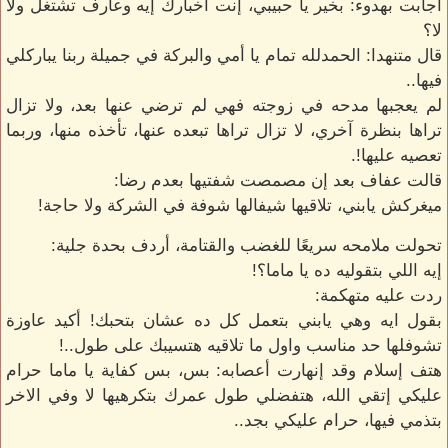
أجابت بهدوء: بخير يا حبيبي، إنت أخبارك إيه وعارف تشتغل ولا
لا؟
قال متنهدا: الحمدلله تمام يا أمي والبركة في جميلة ربنا يباركلي
فيها..
لم يعجبها مدحه في زوجته فهي لم ترضي عنها بعد، ولا تزال
تراها بنظرة آخري، لا تزال تراها تبعده عنها، تأخذه منها، وربما
تعصيه عليها!.
قالت عفاف بعد إن مصمصت شفتيها بعدم رضا:
ميغركش يابني، تلاقيها شيفالها شوفة في الشركة ولا حاجة!
تحولت ملامحه سريعًا للغضب والقتامة، أردف بحدة جلية:
إيه اللي بتقوليه ده يا ماما؟!
ردت عليه متهكمة:
بقول ايه وهي يابني بتعمل كل ده عشان بتحبك! أكيد عاوزة
تشوفلها حد مناسب واول ما تلاقيه هتسيبك على طول..!
هتف إسلام وقد إنهارت أعصابه: بس، بس كفاية يا ماما حرام
عليكي إتقي الله، هتفضلي طول عمرك بتكرهيها لا وفي الاخر
بتذمي فيها، حرام عليكي بجد..