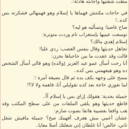
مطت شفتيها وأجابته هادئة:.
في حاجات مكنتش فهماها يا إسلام وهو فهمهالي فشكرته بس
كده..!
صاح غاضبا: وتسأليه هو ليه؟
توسعت عينيها بإستغراب تام وردت متوترة:
إسلام إهدي مالك؟
تجاهل حديثها وقال بنفس الغضب: ردي عليا!
قالت وقد عقدت ما بين حاجباها بحزن:
أنا رحت أسأل عمو عبد العزيز (والده) وهو قالي أسأل الشخص
ده وهو هيفهمني بس كده..
مسح على وجهه بكف يده ثم قال بصيغة آمرة ؛:
لما تعوزي حاجة بعد كده تقوليلي أنا، فاهمة ولا لا؟!
جميلة بجدية: هقولك إزاي بس يا إسلام آآ..
قاطع حديثها وهو يلقي الملفات من على سطح المكتب وقد
هب واقفا بعصبية هاتفا بصوت صارم:
عشان أعمي مش هعرف أفهمك صح؟ جميلة مافيش شغل
تاني، خالص! أنا غلطان إني شغلتك أصلا معايا..