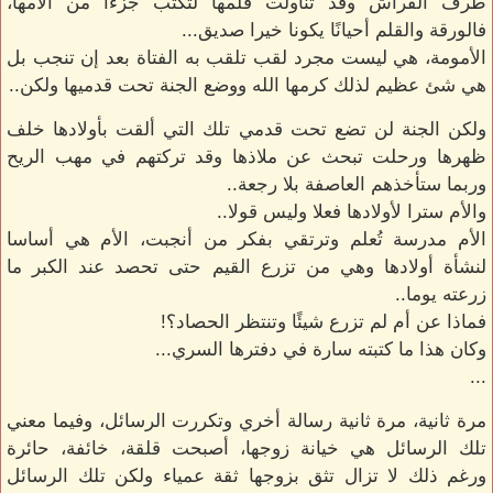
طرف الفراش وقد تناولت قلمها لتكتب جزءا من آلامها،
فالورقة والقلم أحيانًا يكونا خيرا صديق...
الأمومة، هي ليست مجرد لقب تلقب به الفتاة بعد إن تنجب بل
هي شئ عظيم لذلك كرمها الله ووضع الجنة تحت قدميها ولكن..
ولكن الجنة لن تضع تحت قدمي تلك التي ألقت بأولادها خلف
ظهرها ورحلت تبحث عن ملاذها وقد تركتهم في مهب الريح
وربما ستأخذهم العاصفة بلا رجعة..
والأم سترا لأولادها فعلا وليس قولا..
الأم مدرسة تُعلم وترتقي بفكر من أنجبت، الأم هي أساسا
لنشأة أولادها وهي من تزرع القيم حتى تحصد عند الكبر ما
زرعته يوما..
فماذا عن أم لم تزرع شيئًا وتنتظر الحصاد؟!
وكان هذا ما كتبته سارة في دفترها السري...
...
مرة ثانية، مرة ثانية رسالة أخري وتكررت الرسائل، وفيما معني
تلك الرسائل هي خيانة زوجها، أصبحت قلقة، خائفة، حائرة
ورغم ذلك لا تزال تثق بزوجها ثقة عمياء ولكن تلك الرسائل