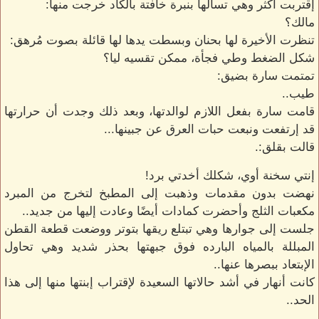
إقتربت أكثر وهي تسألها بنبرة خافتة بالكاد خرجت منها:
مالك؟
تنظرت الأخيرة لها بحنان وبسطت يدها لها قائلة بصوت مُرهق:
شكل الضغط وطي فجأة، ممكن تقسيه ليا؟
تمتمت سارة بضيق:
طيب..
قامت سارة بفعل اللازم لوالدتها، وبعد ذلك وجدت أن حرارتها
قد إرتفعت ونبعت حبات العرق عن جبينها...
قالت بقلق:.
إنتي سخنة أوي، شكلك أخدتي برد!
نهضت بدون مقدمات وذهبت إلى المطبخ لتخرج من المبرد
مكعبات الثلج وأحضرت كمادات أيضًا وعادت إليها من جديد..
جلست إلى جوارها وهي تبتلع ريقها بتوتر ووضعت قطعة القطن
المبللة بالمياه البارده فوق جبهتها بحذر شديد وهي تحاول
الإبتعاد ببصرها عنها..
كانت أنهار في أشد حالاتها السعيدة لإقتراب إبنتها منها إلى هذا
الحد..