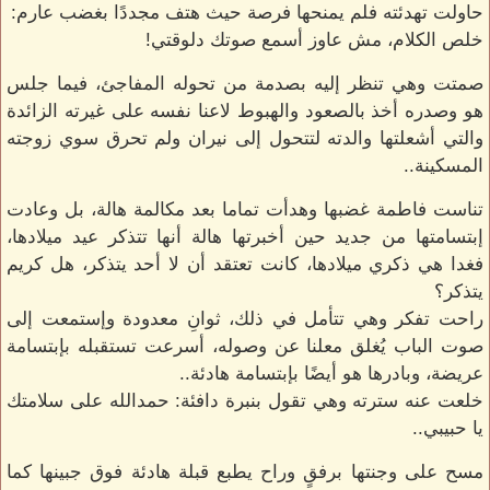
حاولت تهدئته فلم يمنحها فرصة حيث هتف مجددًا بغضب عارم:
خلص الكلام، مش عاوز أسمع صوتك دلوقتي!
صمتت وهي تنظر إليه بصدمة من تحوله المفاجئ، فيما جلس
هو وصدره أخذ بالصعود والهبوط لاعنا نفسه على غيرته الزائدة
والتي أشعلتها والدته لتتحول إلى نيران ولم تحرق سوي زوجته
المسكينة..
تناست فاطمة غضبها وهدأت تماما بعد مكالمة هالة، بل وعادت
إبتسامتها من جديد حين أخبرتها هالة أنها تتذكر عيد ميلادها،
فغدا هي ذكري ميلادها، كانت تعتقد أن لا أحد يتذكر، هل كريم
يتذكر؟
راحت تفكر وهي تتأمل في ذلك، ثوانِ معدودة وإستمعت إلى
صوت الباب يُغلق معلنا عن وصوله، أسرعت تستقبله بإبتسامة
عريضة، وبادرها هو أيضًا بإبتسامة هادئة..
خلعت عنه سترته وهي تقول بنبرة دافئة: حمدالله على سلامتك
يا حبيبي..
مسح على وجنتها برفقٍ وراح يطبع قبلة هادئة فوق جبينها كما