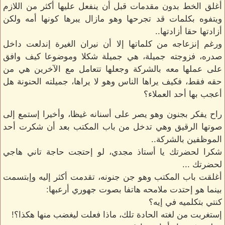
أغلق الخط بدون مقدمات قبل أن ينفعل عليها أكثر من اللازم
ويتفوه بكلمات قد تجرحها وهو مازال يبرها كونها أمه ولكن
أزادتها حقا أزادتها..
ورغم إنزعاجه من كلماتها إلا أن نيران الغيرة إندلعت داخل
صدره، فزوجته جميلة، هي جميلة شكلا وموضوعا كيف وافق
على عملها معه بالشركة وجعلها تتعامل مع الآخرين هي من
حقه فقط، فكيف يراها الناس وهو لا يراها، جميلته الحنونة هل
أعجب بها أحد العملاء؟
راح يفكر بجنون وهو يصر على أسنانه غيظا، وأخيرا إستمع إلى
صوتها الرقيق وهي تدخل من باب المكتب بعد أن شكرت أحد
الموظفين بالشركة..
شكرا لحضرتك يا أستاذ مجدي، لو إحتجت حاجة تاني هاجي
لحضرتك ...
أغلقت باب المكتب وهو جن جنونه، تقدمت أكثر إليه وإبتسمت
بينما هو إحتدت ملامحه هاتفا بصوت جهوري أرعبها:
كنتي بتكلميه في إيه؟
إستغربت من لغته الحادة تلك، ماذا فعلت ليغضب منها هكذا؟!