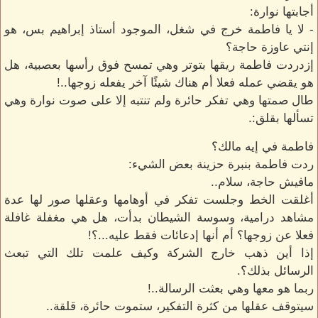
أجابتها نوارة:
- لا يا فاطمة خرج في شغل، الموجود أستاذ إبراهيم بس، هو
إنتي عاوزة حاجة؟
إزدردت فاطمة ريقها بتوتر وهي تمسح فوق رأسها بعصبية، هل
هو يقضي عمله فعلا أم هناك شيئًا آخر يفعله زوجها..!
طال صمتها وهي تفكر حائرة ولم تنتبه إلا على صوت نوارة وهي
تسألها بقلق:.
فاطمة في إيه مالك؟
ردت فاطمة بنبرة حزينة بعض الشيء:
مافيش حاجة، سلام..
أغلقت الخط وجلست تفكر في أوهامها وعقلها صور لها عدة
مشاهد درامية، وسوسة الشيطان بدأت، هل هي مغفلة غافلة
فعلا عن زوجها؟ أم أنها إدعائات فقط عليه...؟!
إذا أين ذهب خارج الشركة وكيف علمت تلك التي تبعث
الرسائل بذلك؟.
ربما هو معها وهي بعثت الرسالة..!
سيتوقف عقلها من كثرة التفكير، ستموت حائرة، قلقة..