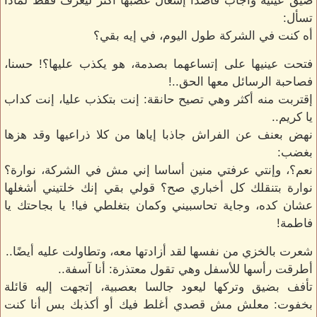
ضيق عينيه وأجاب قاصدا إشعال غضبها أكثر ليعرف فقط لماذا
تسأل:
أه كنت في الشركة طول اليوم، في إيه بقي؟
فتحت عينيها على إتساعهما بصدمة، هو يكذب عليها؟! حسنا،
فصاحبة الرسائل معها الحق..!
إقتربت منه أكثر وهي تصيح حانقة: إنت بتكذب عليا، إنت كداب
يا كريم..
نهض بعنف عن الفراش جاذبا إياها من كلا ذراعيها وقد هزها
بغضب:
نعم؟، وإنتي عرفتي منين أساسا إني مش في الشركة، نوارة؟
نوارة بتنقلك كل أخباري صح؟ قولي بقي إنك خلتيني أشغلها
عشان كده، وجاية تحاسبيني وكمان بتغلطي فيا! يا بجاحتك يا
فاطمة!
شعرت بالخزي من نفسها لقد أزادتها معه، وتطاولت عليه أيضًا..
أطرقت رأسها للأسفل وهي تقول معتذرة: أنا آسفة..
تأفف بضيق وتركها ليعود جالسا بعصبية، إتجهت إليه قائلة
بخفوت: معلش مش قصدي أغلط فيك أو أكذبك بس أنا كنت