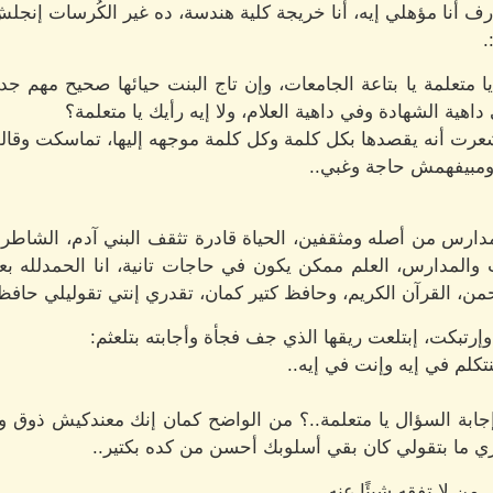
ف أنا مؤهلي إيه، أنا خريجة كلية هندسة، ده غير الكُرسات إنج
.
ا متعلمة يا بتاعة الجامعات، وإن تاج البنت حيائها صحيح مهم جد
هية الشهادة وفي داهية العلام، ولا إيه رأيك يا متعلمة؟
رت أنه يقصدها بكل كلمة وكل كلمة موجهه إليها، تماسكت وقال
ومبيفهمش حاجة وغبي..
ارس من أصله ومثقفين، الحياة قادرة تثقف البني آدم، الشاطر هو
المدارس، العلم ممكن يكون في حاجات تانية، انا الحمدلله بع
من، القرآن الكريم، وحافظ كتير كمان، تقدري إنتي تقوليلي حافظ
تبكت، إبتلعت ريقها الذي جف فجأة وأجابته بتلعثم:
نتكلم في إيه وإنت في إيه..
 إجابة السؤال يا متعلمة..؟ من الواضح كمان إنك معندكيش ذوق و
زي ما بتقولي كان بقي أسلوبك أحسن من كده بكتير..
 من لا تفقه شيئًا عنه..