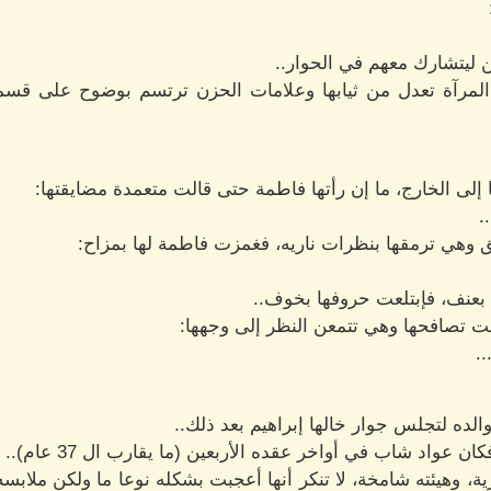
ن ليتشارك معهم في الحوار..
المرآة تعدل من ثيابها وعلامات الحزن ترتسم بوضوح على قسم
ى الخارج، ما إن رأتها فاطمة حتى قالت متعمدة مضايقتها:
.
هي ترمقها بنظرات ناريه، فغمزت فاطمة لها بمزاح:
عنف، فإبتلعت حروفها بخوف..
 تصافحها وهي تتمعن النظر إلى وجهها:
..
ده لتجلس جوار خالها إبراهيم بعد ذلك..
 عواد شاب في أواخر عقده الأربعين (ما يقارب ال 37 عام)..
 وهيئته شامخة، لا تنكر أنها أعجبت بشكله نوعا ما ولكن ملابسه ل