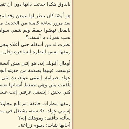
بالذوق هكذا حدثت ذاتها دون أن تتع
هو أيضًا كان ينظر لها بتمعن وقد لمح 
بعد مرور ساعة كاملة من الحديث من 
بالفعل نهضوا جميعًا ولم يتبقي سوا
نحب نتعرف يا آنسة..؟
نظرت له من أسفله حتى أعلاه وهي ت
رمقها نفس النظرة الساخرة وقال:.
أومال أقولك إيه، هو إنتي مش آنسة 
توسعت عينيها بصدمة من حديثه الجرئ
عواد بصرامة: إسمي عواد، ده إنتي غ
تأففت مني وهي تضغط أسنانها بغضب، 
مُني بحنق ؛ إتفضل عرفني إنت علي
رمقها بنظرات حانقة، ثم تابع محاول
إسمي عواد، 37 سنة، بشتغل في مصنع بلاستك مع أبويا والمصنع بتاعتنا ملكنا..
سألته بتأفف: ومؤهلك إيه؟
أجابها بثبات: دبلوم زراعة..