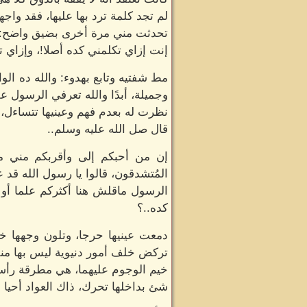
لم تجد كلمة ترد بها عليها، فقد واجهه
تحدثت مني مرة أخرى بضيق واضح:
إنت إزاي تكلمني كده أصلا!، وإزاي 
مط شفتيه وتابع بهدوء: والله ده ال
وجميلة، أبدًا والله تعرفي الرسول ع
نظرت له بعدم فهم وعينيها تتساءل، تا
قال صل الله عليه وسلم..
إن من أحبكم إلى وأقربكم مني مجل
المُتشدقون، قالوا يا رسول الله قد ع
الرسول ماقلش هنا أكثركم علما أو 
كده..؟
دمعت عينيها حرجا، وتلون وجهها خج
تركض خلف أمور دنيوية ليس بها منفعة
خيم الوجوم عليهما، هي مطرقة رأسها
شئ بداخلها تحرك، ذاك العواد أحيا ش