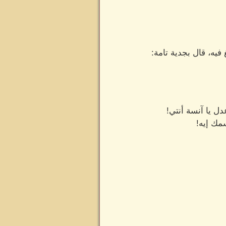
يه، قال بجدية تامة:
ل يا آنسة أنتي!
مك إيه!