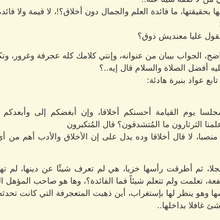
ا بحقيقتها، ما فائدة العلم والجمال دون أخلاق؟!، لا قيمة ولا فائدة
تقول عليا معنديش ذوق؟
واضح، الجواب بيبان من عنوانه، وإنتي كلامك كله عجرفة وغرور، و
ليه أفضل الصلاة والسلام قال إيه..؟
بع عواد بنبرة هادئة:
سا يوم القيامة أحسنكم أخلاقا، وإن أبغضكم إلى وأبعدكم م
لمنا الثرثارون ما المُتشدقون؟ قال المُتكبرون
منصبا، لا قال أخلاقا وده يدل على إن الأخلاق والأدب أهم م
لا، ثم أطرقت رأسها خزيا، هي لم تعرف شيئًا عن دينها، لم ته
، تعلمت ولم تتعلم شيئاً فما الفائدة؟، وها هو صاحب المؤهل البس
 وهو ينظر لها بإستغراب، أين ذهبت المتعجرفة التي كانت تحدثه 
ئ غافلا بداخلها..