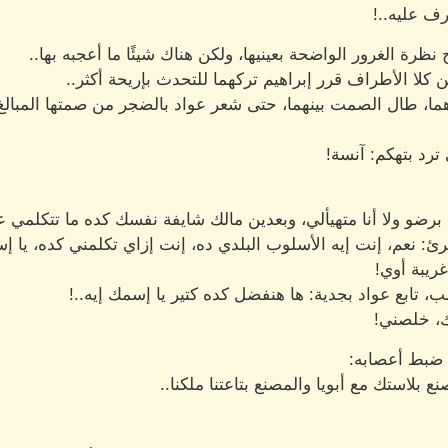
رف عليه..!
نظرة الغرور الواضحة بعينيها، ولكن هناك شيئًا ما أعجبه بها..
كلا الأطراف قرر إبراهيم تركهما للتحدث بإريحة أكثر..
هما، طال الصمت بينهما، حتى شعر عواد بالضجر من صمتها المبالغ ف
رد بتهكم: آنسة!
برضو ولا أنا متهيألي، وبعدين مالك شايفة نفسك كده ما تتكلمي عد
: نعم، إنت إيه الأسلوب البلدي ده، إنت إزاي تكلمني كده، يا إس
ريبة أوي!
تابع عواد بجدية: ها هنفضل كده كتير يا إسمك إيه..!
ك، خلصني!
ا ضبط أعصابه: