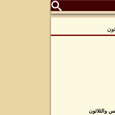
ثون
س والثلاثون