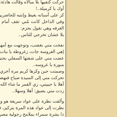
حركت كتفيها بلا مبالاه وقالت هادئة:
أوك يا كرميلة..!
كز على أسنانه بغيظ وإنتبه للحاضري
وفي الداخل كانت مُني تقف أمام 
الغرفه وهي تقول بحزم:
يلا عشان تخرجي للناس..
نفخت مني بغضب، وتوجهت مع أمها إل
إهي العروسة جات، زغروطة يا بنات.
عضت مني على شفتها السفلي بحنق و
منورة يا عروسه..
وصمتت حين وكزها كريم مرة أخري ب
تحركت مني إلى السيدة صباح فنهضت
أهلا يا حبيبتي، زي القمر ما شاء الله.
ردت مني بضيق: أهلا وسهلا..
وألقت نظرة على عواد سريعة هو ووال
نظرت إلى عواد هذه المرة بتركيز، فكان
ذا بشرة سمراء بملامح رجولية مصرية،