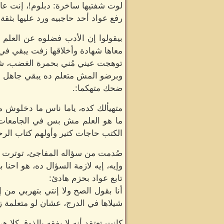
لوت شفتيها ساخرة: دبلوم!، إنت عار
رفع عواد أحد حاجبيه ورد عليها بثقة:
بيقولوا إن الأدب فضلوه عن العلم ي
معاها شهادة وأخلاقها زفت يبقي في دا
توهجت عيني مُني بحمرة الغضب، شع
وبرضو المش متعلم ده يبقي جاهل 
ضحك متهكما:.
متهيألك كده، ياما ناس ما دخلوش مد
ما هو العلم مش بس في الجامعات و
الكتب حاجات كتير وأولهم كتاب الرح
صُدمت من سؤاله المفاجئ، توترت وإر
وإيه، إيه لازمة السؤال ده، هو احنا ب
تابع عواد بحزم هادئ:
أنا بقول الصح ولا إنتي بتهربي من
شيلاها في الدرج، عشان لو متعلمة 
كانت تعتقد أنه لا يفقه بالذوق كلا هي