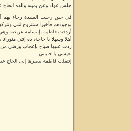
جلس عواد وعن يمينه والده الحاج عب
في حين رحبت السيدة رجاء بهم أيض
بوجودهم فأخيرا ستتزوج مُني وتتركها
أردفت فاطمة بإبتسامة عريضة وهي 
أهلا وسهلا يا حاجة، ده إنتي منورانا 
ردت عليها صباح بإعجاب ورضي من ت
تعيشي يا حبيبتي..
إنتقلت فاطمة ببصرها إلى الحاج عبد