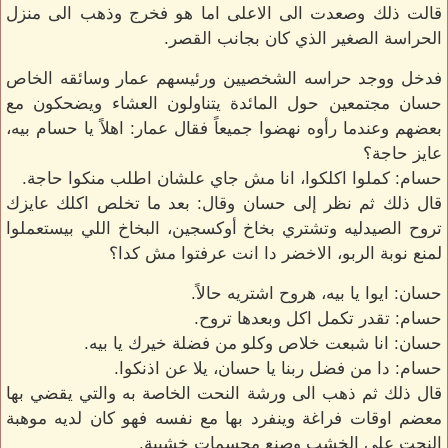
قالت ذلك وصعدت الى الاعلى اما هو فخرج وذهب الى منزل
الحراسة الصغير الذي كان بجانب القصر.
فدخل ووجد حراسه الشخصيين ورئيسهم عمار وسائقه الخاص
حسان مجتمعين حول المائدة يتناولون العشاء ويضحكون مع
بعضهم وعندما رأوه نهضوا جميعاً فقال عمار: اهلاً يا حسام بيه،
عايز حاجة؟
حسام: كملوا اكلكوا، انا مش جاي علشان اطلب منكوا حاجة.
قال ذلك ثم نظر إلى حسان وقال: بعد ما تخلص اكلك عايزك
تروح الصيدليه وتشتري بخاخ أوكسجين، البخاخ اللي بيستعملوا
لمنع نوبة الربو، الاخضر دا انت عرفتوا مش كدا؟
حسان: ايوا يا بيه، هروح اشتريه حالاً.
حسام: تقدر تكمل اكل وبعدها تروح.
حسان: انا شبعت خلاص وكلو من فضلة خيرك يا بيه.
حسام: دا من فضل ربنا يا حسان، يلا عن اذنكوا.
قال ذلك ثم ذهب الى ورشة النحت الخاصة به والتي يقضي بها
معضم اوقات فراغة وينفرد بها مع نفسه فهو كان لديه موهبة
النحت على الخشب وصنع مجسمات خشبية.