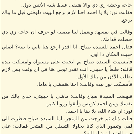
حاجه وحشة زي دي والا هتبقى عبيط شبه الأتنين دول.
فقالت نور: يلا يا احمد احنا لازم نرجع البيت دلوقتي قبل ما بباك
يرجع.
وقالت في نفسها: ويعمل لينا مصيبة لو عرف ان حاجة زي دي
حصلت قدامك.
فقال احمد للسيدة صباح: انا اقدر ارجع هنا تاني يا نينه؟ اصلي
حبيت المكان دا اوي.
فأبتسمت السيده صباح ثم انحنت على مستواه وامسكت بيده
قائله: طبعاً يا حبيبي، انت تقدر تيجي هنا في اي وقت بس لازم
تطلب الأذن من بباك الأول.
فأمسكت نور بيده وقالت: احنا هنمشي يا ماما.
فنهضت السيدة صباح وقالت: ماشي يا حبيبتي، خدي بالك من
نفسك ومن احمد كويس وأبقوا زرونا كتير.
نور: ان شاء الله، يلا بينا يا احمد.
قالت ذلك ثم خرجت من المتجر، اما السيدة صباح فنظرت الى
لمى وتيمور الذي كانا يحاولا التسلل من المتجر فقالت: على
فين العزم ان شاء الله؟