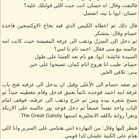
فالتفت وقال: اه حسان، انت جبت اللي قولتلك عليه؟
حسان: ايوا يا بيه، اتفضل.
قال ذلك ثم اعطاه الكيس الذي فيه بخاخ الاوكسجين فاخذه
حسام وقال: متشكر.
ثم دخل الى المنزل وذهب الى غرفة المعيشة حيث كانت امه
جالسه مع منى فقال: احمد نام يا امي؟
السيدة عائشة: ايوا، هو نام بعد العشا على طول.
حسام: طيب انا هروح انام كمان، تصبحوا على خير.
منى: تلاقي الخير.
ثم صعد حسام الى الأعلى وقبل ان يدخل الى غرفته فتح باب
غرفة ابنه احمد فوجده نائماً بعمق فدخل وقام بتغطيته جيداً ثم
مسح شعره بيده ومن ثم خرج وذهب الى غرفته، فوقف امام
الباب واخذ نفساً عميقاً ثم دخل فوجد نور جالسه على الاريكة
وتقرأ رواية باللغه الانجليزية اسمها The Great Gatsby.
فنظر إليها وقال: من النهاردة انتي هتنامي على السرير وانا اللي
هنام على الكنبة علشان كدا قومي.