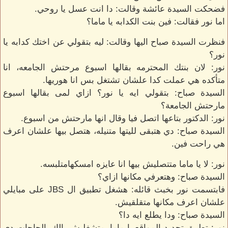
فضحكت السيدة عائشة وقالت: دا انت عسل يا روحي.
اما نور فقالت: فين بنت الكدابه يا ماما؟
فنظرت السيدة صباح اليها وقالت: ليه بتقولي عن اختك كدابه يا
نور؟
نور: لان بنتك المحترمه بقالها اسبوع مرحتش الجامعه، انا
متأكده هي عملت كدا علشان تشتغل بس انا هوريها.
السيدة صباح: بتقولي ايه يا نور؟ ازاي لمى بقالها اسبوع
مارحتش الجامعة؟
نور: الدكتور بتاعها اتصل فيا وقال انها مارحتش من اسبوع.
السيدة صباح: دي هتبقى لليتها متنيله، هتصل بيها علشان اعرف
هي راحت فين.
نور: لا يا ماما متتصليش بيها انا عايزه امسكهامتلبسه.
السيدة صباح: وهتعرفي مكانها ازاي؟
فابتسمت نور بخبث قائله: هشغل تطبيق ال JBS على مبايلي
علشان اعرف مكانها متقلقيش.
السيدة صباح: ودا يطلع ايه دا؟
نور: تطبيق تحديد المواقع يا ماما، متشغليش بالك بالحاجات دي