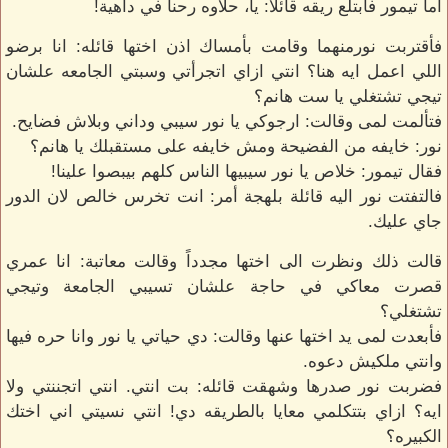
اما تيمور فأبتلع ريقه قائلاً: يا، حلاوه رحنا في داهية!
فأقتربت نورمنهما وقامت بأمساك اذن اختها قائله: انا برضو
اللي اعمل ايه هنا؟ انتي ازاي اتجرأتي وسبتي الجامعه علشان
تيجي تشتغلي يا ست هانم؟
فتألمت لمى وقالت: ارجوكي يا نور سيبي وداني وبلاش فضايح.
نور: خايفه من الفضيحة ومش خايفه على مستقبلك يا هانم؟
فقال تيمور: خلاص يا نور سيبيها الناس كلهم بيبصوا علينا!
فالتفتت نور اليه قائلة بلهجة أمر: انت تخرس خالص لان الدور
جاي عليك.
قالت ذلك ونظرت الى اختها مجدداً وقالت معاتبة: انا عمري
قصرت معاكي في حاجة علشان تسيبي الجامعة وتيجي
تشتغلي؟
فأبعدت لمى يد اختها عنها وقالت: دي حياتي يا نور وانا حره فيها
وانتي ملكيش دعوه.
فضربت نور صدرها وشهقت قائله: بت انتي. انتي اتجننتي ولا
ايه؟ ازاي بتتكلمي معايا بالطريقه دي! انتي نسيتي اني اختك
الكبيره؟