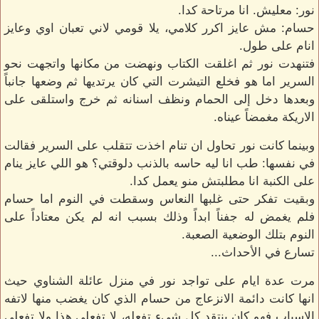
نور: معليش. انا مرتاحة كدا.
حسام: مش عايز اكرر كلامي، يلا قومي لاني تعبان اوي وعايز
انام على طول.
فتنهدت نور ثم اغلقت الكتاب ونهضت من مكانها واتجهت نحو
السرير اما هو فخلع التيشرت التي كان يرتديها ثم وضعها جانباً
وبعدها دخل إلى الحمام ونظف اسنانه ثم خرج واستلقى على
الاريكة مغمضاً عيناه.
وبينما كانت نور تحاول ان تنام اخذت تتقلب على السرير فقالت
في نفسها: طب انا ليه حاسه بالذنب دلوقتي؟ هو اللي عايز ينام
على الكنبة انا مطلبتش منو يعمل كدا.
وبقيت تفكر حتى غلبها النعاس وسقطت في النوم اما حسام
فلم يغمض له جفناً ابداً وذلك بسبب انه لم يكن معتاداً على
النوم بتلك الوضعية الصعبة.
تسارع في الأحداث...
مرت عدة ايام على تواجد نور في منزل عائلة الشناوي حيث
انها كانت دائمة الانزعاج من حسام الذي كان يغضب منها لاتفه
الاسباب فهو كان ينتقد كل شيء تفعله، لا تفعلي هذا ولا تفعلي