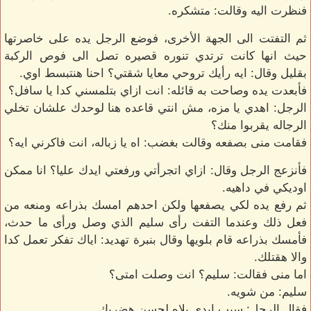
فنظرت اليه وقالت: متشكره.
ثم التفتت الى الجهة الأخرى، فوضع الرجل يده على خاصرتها
حيث انها كانت ترتدي تنوره قصيره تصل الى فوص الركبة
بقليل وقال: ايه رأيك تروحي معايا شقتي؟ احنا هنتبسط اوي.
فأبعدت يده وصاحت به قائله: انت ازاي بتلمسني كدا يا سافل؟
الرجل: اهدي يا مزه، مش انتي قاعده هنا لوحدك علشان تخلي
الرجاله يقربوا منك؟
فقامت منى بصفعه وقالت بغضب: اه يا زباله، انت فاكرني ايه؟
فأنزعج الرجل وقال: ازاي اتجرأتي ورفعتي ايدك عليا؟ انا ممكن
اوديكي في داهيه.
ثم رفع يده لكي يصفعها ولكن احدهم امسك بذراعه ومنعه من
فعل ذلك وعندما التفت رأى سليم الذي وصل ورأى ما حدث،
فأمسك بذراعه قام بلويها وقال بنبرة تهديد: اياك تفكر تعمل كدا
والا هقتلك.
اما منى فقالت: سليم؟ انت وصلت امتى؟
سليم: من شويه.
فقال الرجل: سيب ايدي يلاه لحسن هضربك.