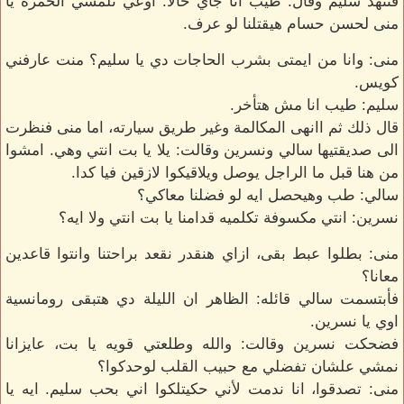
فتنهد سليم وقال: طيب انا جاي حالاً. اوعي تلمسي الخمره يا
منى لحسن حسام هيقتلنا لو عرف.
منى: وانا من ايمتى بشرب الحاجات دي يا سليم؟ منت عارفني
كويس.
سليم: طيب انا مش هتأخر.
قال ذلك ثم اانهى المكالمة وغير طريق سيارته، اما منى فنظرت
الى صديقتيها سالي ونسرين وقالت: يلا يا بت انتي وهي. امشوا
من هنا قبل ما الراجل يوصل ويلاقيكوا لازقين فيا كدا.
سالي: طب وهيحصل ايه لو فضلنا معاكي؟
نسرين: انتي مكسوفة تكلميه قدامنا يا بت انتي ولا ايه؟
منى: بطلوا عبط بقى، ازاي هنقدر نقعد براحتنا وانتوا قاعدين
معانا؟
فأبتسمت سالي قائله: الظاهر ان الليلة دي هتبقى رومانسية
اوي يا نسرين.
فضحكت نسرين وقالت: والله وطلعتي قويه يا بت، عايزانا
نمشي علشان تفضلي مع حبيب القلب لوحدكوا؟
منى: تصدقوا، انا ندمت لأني حكيتلكوا اني بحب سليم. ايه يا