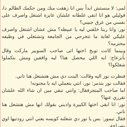
لمى: لا منستش ابداً بس انا زهقت منك ومن حكمك الظالم دا،
قوليلي هو انا ابقى غلطانه علشان عايزة اشتغل واصرف على
نفسي من عرق جبيني؟
نور: وانا ربنا خلقني ليه يا عبيطه؟ مش عشان اشتغل واصرف
عليكي لغاية ما تتخرجي من الجامعة وتشتغلي في وظيفه
محترمه؟
وبينما كانت توبخ اختها اتى صاحب السوبير ماركت وقال
بأنزعاج: ايه اللي بيحصل هنا؟ ليه واقفين ومش بتكملوا
شغلكوا؟
فنظرت نور اليه وقالت: البنت دي مش هتشتغل هنا تاني.
فقالت نور بتذمر: نور، انتي بتعملي ايه يا مجنونه!
اما صاحب المتجرفقال: وانتي تبقي مين ان شاء الله علشان
تقرري عنها؟
نور: انا ابقى اختها الكبيرة واديني بقولك انها مش هتشغل هنا
تاني.
فقال تيمور: بس يا نور دي شغلنه كويسه يعني انتي زودتيها اوي
بصراحة.