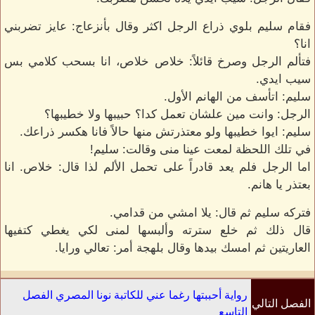
فقام سليم بلوي ذراع الرجل اكثر وقال بأنزعاج: عايز تضربني
انا؟
فتألم الرجل وصرخ قائلاً: خلاص خلاص، انا بسحب كلامي بس
سيب ايدي.
سليم: اتأسف من الهانم الأول.
الرجل: وانت مين علشان تعمل كدا؟ حبيبها ولا خطيبها؟
سليم: ايوا خطيبها ولو معتذرتش منها حالاً فانا هكسر ذراعك.
في تلك اللحظة لمعت عينا منى وقالت: سليم!
اما الرجل فلم يعد قادراً على تحمل الألم لذا قال: خلاص. انا
بعتذر يا هانم.
فتركه سليم ثم قال: يلا امشي من قدامي.
قال ذلك ثم خلع سترته وألبسها لمنى لكي يغطي كتفيها
العاريتين ثم امسك بيدها وقال بلهجة أمر: تعالي ورايا.
رواية أحببتها رغما عني للكاتبة نونا المصري الفصل
الفصل التالي
التاسع