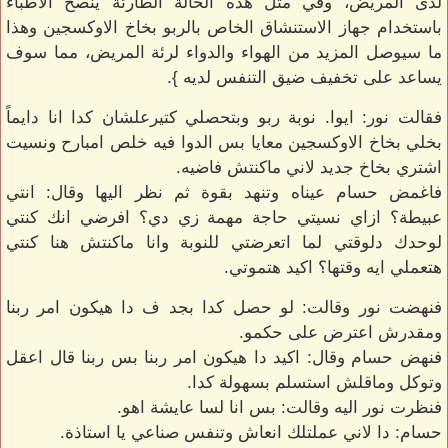
لدى المريض، وفي مثل هذه الحالة الطارئة ينصح الأطباء
باستخدام جهاز الاستنشاق الخاص بالربو بخاخ الاوكسجين وهذا
ما سيوصل المزيد من الهواء والدواء لرئة المريض، مما سوف
يساعد على تخفيف ضيق التنفس لديه }.
فقالت نور: ايوا. نوبة ربو وبتحصلي كتيرعلشان كدا انا دايماً
بخلي بخاخ الاوكسجين معايا بس الدوا فيه خلص امبارح ونسيت
اشتري بخاخ جديد لاني ماكنتش فاضيه.
فاغمض حسام عيناه وتنهد بقوة ثم نظر اليها وقال: انتي
عبيطة؟ ازاي نسيتي حاجة مهمة زي دي؟ افرضي انك كنتي
لوحدك دلوقتي لما اتعرضتي للنوبة وانا ماكنتش هنا كنتي
هتعملي ايه وقتها؟ اكيد هتموتي.
فنهضت نور وقالت: لو حصل كدا بجد ف دا هيكون امر ربنا
ومقدرش اعترض على حكمو.
فنهض حسام وقال: اكيد دا هيكون امر ربنا بس ربنا قال اعقل
وتوكل وماقلش استسلم بسهولة كدا.
فنظرت نور اليه وقالت: بس انا لسا عايشة اهو.
حسام: دا لاني عملتلك انعاش وتنفس صناعي يا استاذة.