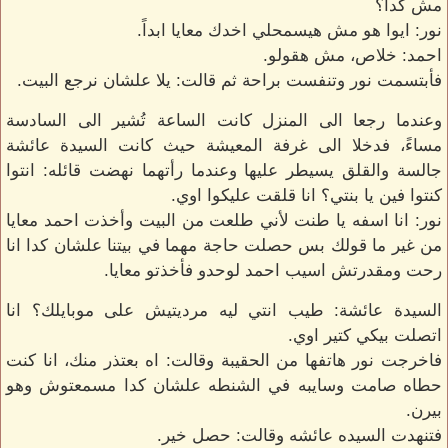
مش كدا؟
نور: ايوا هو مش هيسمحلي اخدك معايا ابداً.
احمد: خلاص، مش هقولو.
فأبتسمت نور وتنفست براحة ثم قالت: يلا علشان نرجع البيت.
وعندما رجعا الى المنزل كانت الساعة تُشير الى السادسة
مساءً، فدخلا الى غرفة المعيشة حيث كانت السيدة عائشة
جالسة والقلق يسيطر عليها وعندما رأتهما نهضت قائله: انتوا
كنتوا فين يا بنتي؟ انا قلقت عليكوا اوي.
نور: انا اسفه يا طنت لأني طلعت من البيت وأخذت احمد معايا
من غير ما قولك بس حصلت حاجة مهما في بيتنا علشان كدا انا
رحت ومقدرتش اسيب احمد لوحدو فأخذتو معايا.
السيدة عائشة: طيب انتي ليه مرديتيش على موبايلك؟ انا
اتصلت بيكي كتير اوي.
فاخرجت نور هاتفها من الحقيبة وقالت: اه بعتذر منك، انا كنت
حطاه صامت وسايبه في الشنطه علشان كدا مسمعتوش وهو
بيرن.
فتنهدت السيده عائشه وقالت: حصل خير.