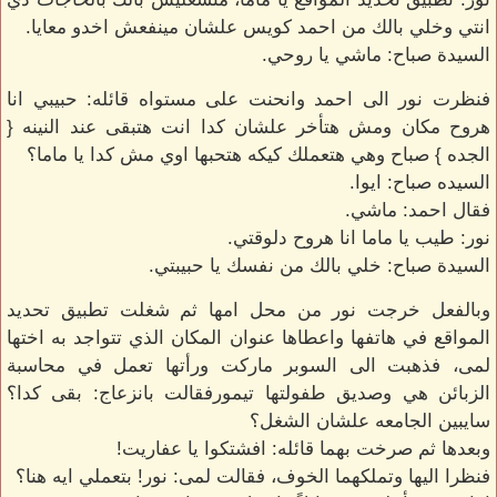
انتي وخلي بالك من احمد كويس علشان مينفعش اخدو معايا.
السيدة صباح: ماشي يا روحي.
فنظرت نور الى احمد وانحنت على مستواه قائله: حبيبي انا
هروح مكان ومش هتأخر علشان كدا انت هتبقى عند النينه {
الجده } صباح وهي هتعملك كيكه هتحبها اوي مش كدا يا ماما؟
السيده صباح: ايوا.
فقال احمد: ماشي.
نور: طيب يا ماما انا هروح دلوقتي.
السيدة صباح: خلي بالك من نفسك يا حبيبتي.
وبالفعل خرجت نور من محل امها ثم شغلت تطبيق تحديد
المواقع في هاتفها واعطاها عنوان المكان الذي تتواجد به اختها
لمى، فذهبت الى السوبر ماركت ورأتها تعمل في محاسبة
الزبائن هي وصديق طفولتها تيمورفقالت بانزعاج: بقى كدا؟
سايبين الجامعه علشان الشغل؟
وبعدها ثم صرخت بهما قائله: افشتكوا يا عفاريت!
فنظرا اليها وتملكهما الخوف، فقالت لمى: نور! بتعملي ايه هنا؟