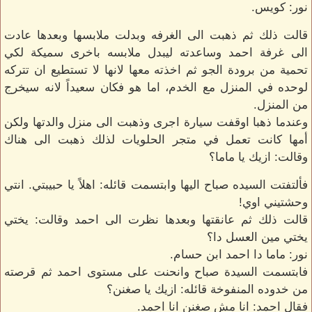
نور: كويس.
قالت ذلك ثم ذهبت الى الغرفه وبدلت ملابسها وبعدها عادت
الى غرفة احمد وساعدته ليبدل ملابسه باخرى سميكة لكي
تحمية من برودة الجو ثم اخذته معها لانها لا تستطيع ان تتركه
لوحده في المنزل مع الخدم، اما هو فكان سعيداً لانه سيخرج
من المنزل.
وعندما ذهبا اوقفت سيارة اجرى وذهبت الى منزل والدتها ولكن
أمها كانت تعمل في متجر الحلويات لذلك ذهبت الى هناك
وقالت: ازيك يا ماما؟
فألتفتت السيده صباح اليها وابتسمت قائله: اهلاً يا حبيبتي. انتي
وحشتيني اوي!
قالت ذلك ثم عانقتها وبعدها نظرت الى احمد وقالت: يختي
يختي مين العسل دا؟
نور: ماما دا احمد ابن حسام.
فابتسمت السيدة صباح وانحنت على مستوى احمد ثم قرصته
من خدوده المنفوخة قائله: ازيك يا صغنن؟
فقال احمد: انا مش صغنن انا احمد.