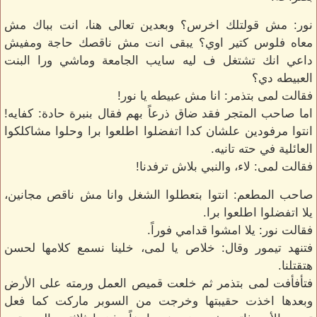
نور: مش قولتلك اخرس؟ وبعدين تعالى هنا، انت بباك مش
معاه فلوس كتير اوي؟ يبقى انت مش ناقصك حاجة ومفيش
داعي انك تشتغل ف ليه سايب الجامعة وماشي ورا البنت
العبيطه دي؟
فقالت لمى بتذمر: انا مش عبيطه يا نور!
اما صاحب المتجر فقد ضاق ذرعاً بهم فقال بنبرة حادة: كفايه!
انتوا مرفودين علشان كدا اتفضلوا اطلعوا برا وحلوا مشاكلكوا
العائلية في حته تانيه.
فقالت لمى: لاء، والنبي بلاش ترفدنا!
صاحب المطعم: انتوا بتعطلوا الشغل وانا مش ناقص مجانين،
يلا اتفضلوا اطلعوا برا.
فقالت نور: يلا امشوا قدامي فوراً.
فتنهد تيمور وقال: خلاص يا لمى، خلينا نسمع كلامها لحسن
هتقتلنا.
فتأفأفت لمى بتذمر ثم خلعت قميص العمل ورمته على الأرض
وبعدها اخذت حقيبتها وخرجت من السوبر ماركت كما فعل