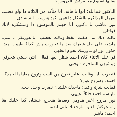
بقالها اسبوع محضرتش الدروس؟
الدكتور عبدالله: ايوا يا هانم، انا متأكد من الكلام دا ولو فضلت
بتهمل المذاكرة بالشكل دا فهي اكيد هترسب السنه دي.
نور: ماشي يا دكتور، انا حهتم بالموضوع دا ومتشكره لانك
قولتلي.
قالت ذلك ثم اغلقت الخط وقالت بغضب: انا هوريكي يا لمى،
ماشيه على حل شعرك بعد ما تجوزت مش كدا؟ طيييب مش
هكون نور لو ماوريتك نجوم الظهر.
في تلك الأثناء كان احمد ينظر اليها فقال: انتي بقيتي بتخوفي
وبتشبهي الساحرة دلوقتي.
فنظرت اليه وقالت: عايز تخرج من البيت وتروح معايا يا احمد؟
احمد: وهنروح فين؟
فقالت بنبرة واثقه: هاخدك علشان نضرب وحده بنت.
فابتسم احمد قائلاً: هيييي.
نور: هروح اغير هدومي وبعدها هنخرج علشان كدا خليك هنا
ومتتحركش لغاية مارجعلك تاني اتفقنا.
احمد: ماشي.