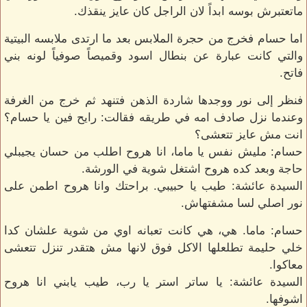
ماتعتبرش بوسه ابداً لان الراجل كان عايز ينقذك.
اما حسام فخرج من حجرة الملابس بعد ما ارتدى ملابسه البيتية
والتي كانت عبارة عن بنطال اسود وقميصاً صوفياً لونه بني
فاتح.
فنظر إلى نور ووجدها شاردة الذهن فتنهد ثم خرج من الغرفة
وعندما نزل صادف امه في طريقه فقالت: رايح فين يا حسام؟
انت مش عايز تتعشى؟
حسام: مليش نفس يا ماما، انا هروح اطلب من حسان يجيبلي
حاجة وبعد كده هروح اشتغل شوية في الورشة.
السيدة عائشة: طيب يا حبيبي. براحتك وانا هروح اطمن على
نور اصلي لسا مشفتهاش.
حسام: ماما. هي، هي كانت تعبانه اوي من شوية علشان كدا
خلي حليمة تطلعلها الاكل فوق لانها مش هتقدر تنزل تتعشى
معاكوا.
السيدة عائشة: يا ساتر استر يا رب، طيب يابني انا هروح
اشوفها.