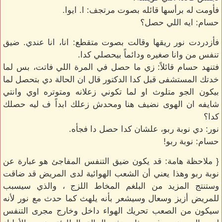
فأومت له برأسها قائله بصوت مرتجف: ا. ايوا.
حسام: ايه اللي حصل؟
فأزدردت نور ريقها وقالت بصوت متقطع: انا، انا عندي. ضيق
تنفس من وانا صغيره ودائماً بيحصلي كدا.
فتنهد حسام قائلاً: زي ما حصل في المرة اللي فاتت، بس لما
خدتك المستشفى قبل كدا الدكتور قال ان الحالة دي بتحصل لما
بيكون الجو متلوث او لما تكوني زعلانه ومتوتره اوي وانتي
شايفه ان الهوى نضيف هنا ومحدش زعلك ابداً ف ليه حصلك
كدا؟
نور: دي نوبة ربو، علشان كدا حصل دا فجأه.
حسام: نوبة ربو!
{ ملاحظة هامة: قد يكون ضيق التنفس المفاجئ هو عبارة عن
نوبة ربو وهذا يعني أن الشعب الهوائية لدى المريض قد ضاقت
وستنتج المزيد من البلغم المخاط اللزج ، والذي سيسبب
للمريض أزيز وسعال وسيشعر بأنه يلهث كما حدث مع نور لأنه
سيكون من الصعب تحريك الهواء داخل وخارج مجرى التنفس