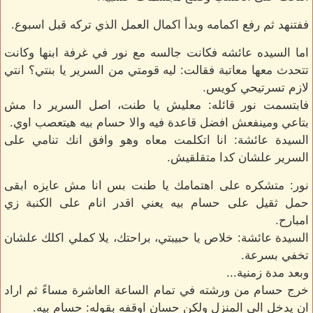
ففتنهد ثم رفع اكمامه وبدأ اكمال العمل الذي تركه قبل اسبوع.
اما السيده عائشه فكانت جالسه مع نور في غرفة ابنها وكانت
تتحدث معها معاتبة فقالت: ليه قومتي من السرير يا بنتي؟ انتي
لازم تسرتيحي كويس.
فابتسمت نور قائله: معليش يا طنت، اصل السرير دا مش
بتاعي ومينفعش افضل قاعدة فيه والا حسام بيه هيتعصب اوي.
السيدة عائشة: انا اتكلمت معاه وهو وافق انك تنامي على
السرير علشان كدا متقلقيش.
نور: متشكره على اهتمامك يا طنت بس انا مش عايزه ابقى
حمل ثقيل على حسام بيه يعني اقدر انام على الكنبة زي
امبارح.
السيدة عائشة: خلاص يا حبيبتي، براحتك، يلا كملي اكلك علشان
تخفي بسرعة.
وبعد مدة زمنية...
خرج حسام من ورشته في تمام الساعة العاشرة مساءً ثم اراد
ان يدخل الى المنزل ولكن حسان اوقفه بقوله: حسام بيه.