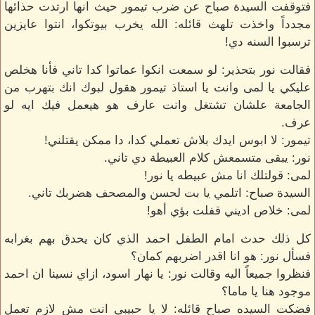
فتوقفت السيدة صباح عن ضرب تيمور حيث انها ارتدت حذائها
مجدداً واخذت تلهث قائله: الله يخرب بيوتكوا، انتوا عايزين
ترسبوا السنه دي!
فقالت نور بتحذير: لو سمعت انكوا عماتوا كدا تاني فأنا هخلص
عليكي يا لمى وانت يا استاذ تيمور هقول لبوك انك بتهرب من
الجامعة علشان تشتغل وانت عارف هو هيعمل فيك ايه لو
عرف.
تيمور: لا ابوس ايدك بلاش تعملي كدا، دا ممكن يقتلني!
نور: يبقى متسمعش كلام العبيطة دي تاني.
لمى: قولتلك انا مش عبيطه يا نور!
السيدة صباح: اتلمي يا بت لحسن والمصحف هضربك تاني.
لمى: خلاص اديني قفلت بؤي أهو!
كل ذلك حدث امام الطفل احمد الذي كان يحدق بهم بغرابه
فسأل نور: هو انا اقدر اضربهم كمان؟
فنظروا جميعاً اليه وقالت نور: يا نهار اسود، ازاي نسينا ان احمد
موجود هنا يا ماما؟
فضكت السيده صباح قائله: لا يا حبيبي انت مش لازم تعمل