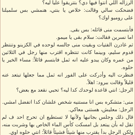
الرزاله اللي انتوا فيها دي؟ بتتريقوا عليا ليه؟
فضحكت سالي وقالت: خلاص يا بنتي، هنمشي بس سلميلنا
على روميو اوك؟
فأبتسمت منى قائله: بس بقى.
اما نسرين فقالت: سلام بقى يا ميمو.
ثم غادرن الفتيات وبقيت منى جالسه لوحده في الكزينو وتنتظر
قدوم سليم، وبينما كانت تنتظره اقترب منها رجل في الثلاثين
من عمره وكان يبدو عليه انه ثمل فابتسم قائلاً: مساء الخير يا
حلوه.
فنظرت اليه وأدركت على الفور انه ثمل مما جعلها تبتعد عنه
قليلاً وقالت ببرود: اهلاً.
الرجل: انتي قاعدة لوحدك كدا ليه؟ تحبي نقعد مع بعض؟
منى: متشكره بس انا مستنيه شخص علشان كدا اتفضل امشي.
الرجل: معليش، هستنى معاكي.
قال ذلك وجلس بجانبها ولأنها لا تستطيع ان تحرج احد ف لم
تقل له بأن يبتعد بل امسكت كأس الماء الخاص بها وشربت منه،
ولكن الرجل بدأ يقترب منها شيئاً فشيئاً قائلاً: انتي حلوه اوي.