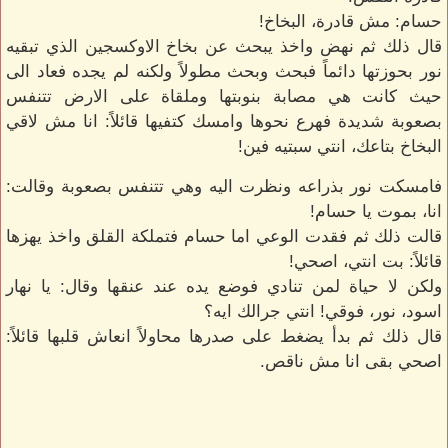
حسام: مش قادرة، البخاخ!
قال ذلك ثم نهض واخذ يبحث عن بخاخ الاوكسجين الذي تبقيه
نور بحوزتها دائماً فبحث وبحث مطولاً ولكنه لم يجده فعاد الى
حيث كانت هي مصابة بنوبتها وملقاة على الارض تتنفس
بصعوبة شديدة فهرع نحوها وامسك كتفيها قائلاً: انا مش لاقي
البخاخ بتاعك، انتي سبتيه فين!
فامسكت نور بذراعه ونظرت اليه وهي تتنفس بصعوبة وقالت:
انا، بموت يا حسام!
قالت ذلك ثم فقدت الوعي اما حسام فتملكة القلق واخذ يهزها
قائلاً: بت انتي، اصحي!
ولكن لا حياة لمن تنادي فوضع يده عند عنقها وقال: يا نهار
اسود، نور، فوقي! انتي جرالك ايه؟
قال ذلك ثم بدأ يضغط على صدرها محاولاً انعاش قلبها قائلاً:
اصحي بقى انا مش ناقص.