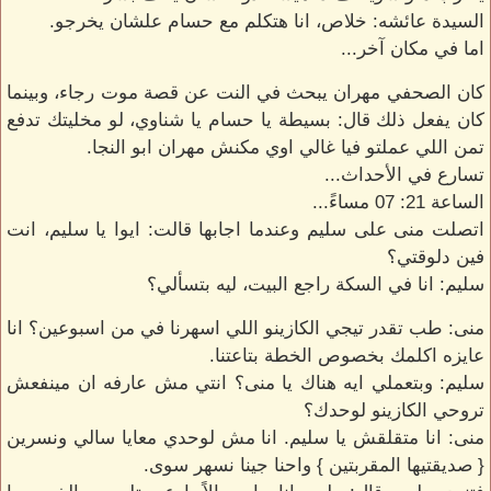
السيدة عائشه: خلاص، انا هتكلم مع حسام علشان يخرجو.
اما في مكان آخر...
كان الصحفي مهران يبحث في النت عن قصة موت رجاء، وبينما
كان يفعل ذلك قال: بسيطة يا حسام يا شناوي، لو مخليتك تدفع
تمن اللي عملتو فيا غالي اوي مكنش مهران ابو النجا.
تسارع في الأحداث...
الساعة 21: 07 مساءً...
اتصلت منى على سليم وعندما اجابها قالت: ايوا يا سليم، انت
فين دلوقتي؟
سليم: انا في السكة راجع البيت، ليه بتسألي؟
منى: طب تقدر تيجي الكازينو اللي اسهرنا في من اسبوعين؟ انا
عايزه اكلمك بخصوص الخطة بتاعتنا.
سليم: وبتعملي ايه هناك يا منى؟ انتي مش عارفه ان مينفعش
تروحي الكازينو لوحدك؟
منى: انا متقلقش يا سليم. انا مش لوحدي معايا سالي ونسرين
{ صديقتيها المقربتين } واحنا جينا نسهر سوى.