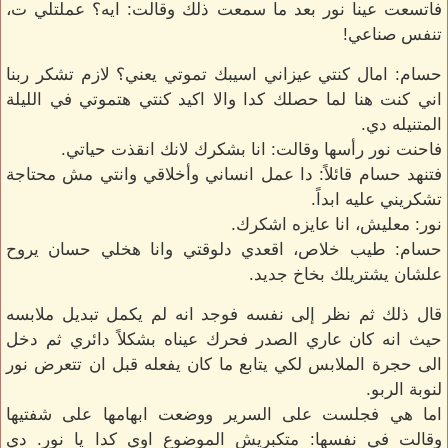
فاتسعت عينا نور بعد ما سمعت ذلك وقالت: ايه؟ عملتلي ت،
تنفس صناعي!
حسام: امال كنتي عيزاني اسيبك تموتي يعني؟ لازم تشكر ربنا
اني كنت هنا لما حصلك كدا والا اكيد كنتي هتموتي في الليلة
المتنيله دي.
فاحنت نور رأسها وقالت: انا بشكرك لانك انقذت حياتي.
فتنهد حسام قائلاً: دا عمل انساني وأخلاقي وانتي مش محتاجة
تشكريني عليه ابداً.
نور: معليش، انا عايزه اشكرك.
حسام: طيب خلاص، اقعدي دلوقتي وانا هخلي حسان يروح
علشان يشتريلك بخاخ جديد.
قال ذلك ثم نظر إلى نفسه فوجد انه لم يكمل تبديل ملابسه
حيث انه كان عاري الصدر فحرك عيناه بشكلاً دائري ثم دخل
الى حجرة الملابس لكي يتابع ما كان يفعله قبل ان تتعرض نور
لنوبة الربو.
اما هي فجلست على السرير ووضعت ابهامها على شفتيها
وقالت في نفسها: متكبريش الموضوع اوي كدا يا نور. دي