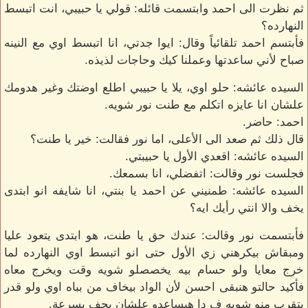
ثم نظرت الى احمد وابتسمت قائله: قولي يا حبيبي، انت اتبسط
النهارده؟
فأبتسم احمد تلقائياً وقال: ايوا جدتي، انا اتبسط اوي مع النينه
صباح لأني ساعدتها وعملنا كيك وحاجات لذيذه.
السيده عائشه: حلو اوي، يلا يا حبيبي اطلع اوضتك وغير هدومك
علشان انا عايزه اتكلم مع طنت نور شويه.
احمد: حاضر.
قال ذلك ثم صعد الى الأعلى، اما نور فقالت: خير يا طنت؟
السيده عائشه: اقعدي الأول يا حبيبتي.
فجلست نور وقالت: اتفضلي، انا بسمعك.
السيده عائشه: طمنيني عن احمد يا بنتي، انا شايفه انو ابتدى
يخف والا انتي رأيك ايه؟
فأبتسمت نور وقالت: عندك حق يا طنت، هو ابتدى يتعود عليا
ومبقاش بيكرهني زي الأول حتى انو اتبسط اوي النهارده لما
خرج معايا ولو حسام بيه يخصصلو شويه وقت ويخرج معاه
فأكيد حالتو هنبقى احسن لأن الواد بيخاف من بباه اوي ولو قدر
يتقرب منو شويه ف دا هيساعدو علشان يحف بسرعة.