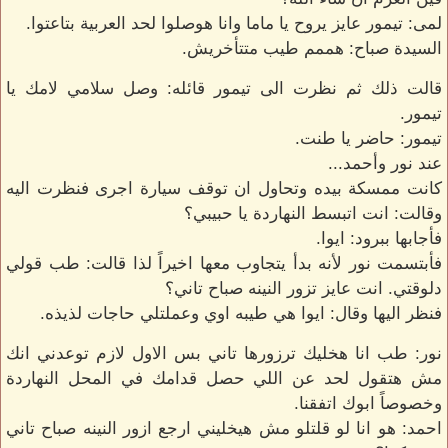
لمى: تيمور عايز يروح يا ماما وانا هوصلوا لحد العربية بتاعتوا.
السيدة صباح: هممم طيب متتأخريش.
قالت ذلك ثم نظرت الى تيمور قائله: وصل سلامي لامك يا
تيمور.
تيمور: حاضر يا طنت.
عند نور وأحمد...
كانت ممسكة بيده وتحاول ان توقف سيارة اجرى فنظرت اليه
وقالت: انت اتبسط النهاردة يا حبيبي؟
فأجابها ببرود: ايوا.
فأبتسمت نور لأنه بدأ يتجاوب معها اخيراً لذا قالت: طب قولي
دلوقتي. انت عايز تزور النينه صباح تاني؟
فنظر اليها وقال: ايوا هي طيبه اوي وعملتلي حاجات لذيذه.
نور: طب انا هخليك ترزورها تاني بس الاول لازم توعدني انك
مش هتقول لحد عن اللي حصل قدامك في المحل النهاردة
وخصوصاً ابوك اتفقنا.
احمد: هو انا لو قلتلو مش هيخليني ارجع ازور النينه صباح تاني