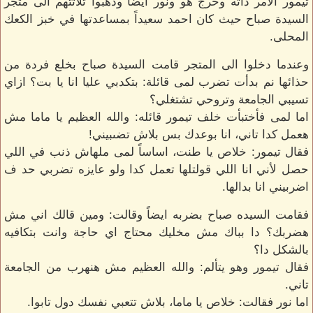
تيمور الأمر ذاته وخرج هو ونور ايضاً وذهبوا ثلاثتهم الى متجر
السيدة صباح حيث كان احمد سعيداً بمساعدتها في خبز الكعك
المحلى.
وعندما دخلوا الى المتجر قامت السيدة صباح بخلع فردة من
حذائها نم بدأت تضرب لمى قائلة: بتكدبي عليا انا يا بت؟ ازاي
تسيبي الجامعة وتروحي تشتغلي؟
اما لمى فأختبأت خلف تيمور قائله: والله العظيم يا ماما مش
هعمل كدا تاني، انا بوعدك بس بلاش تضىبيني!
فقال تيمور: خلاص يا طنت، اساساً لمى ملهاش ذنب في اللي
حصل لأني انا اللي قولتلها تعمل كدا ولو عايزه تضربي حد ف
اضربيني انا بدالها.
فقامت السيده صباح بضربه ايضاً وقالت: ومين قالك اني مش
هضربك؟ دا بباك مش مخليك محتاج اي حاجة وانت بتكافيه
بالشكل دا؟
فقال تيمور وهو يتألم: والله العظيم مش هنهرب من الجامعة
تاني.
اما نور فقالت: خلاص يا ماما، بلاش تتعبي نفسك دول تابوا.